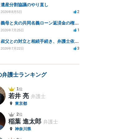
遺産分割協議のやり直し
2
2026年8月5日
義母と夫の共同名義ローン返済金の権利について知りたい
1
2026年7月25日
叔父との対立と相続手続き、弁護士依頼の方法は？
3
2026年7月22日
の弁護士ランキング
1
位
若井 亮
弁護士
東京都
2
位
稲葉 進太郎
弁護士
神奈川県