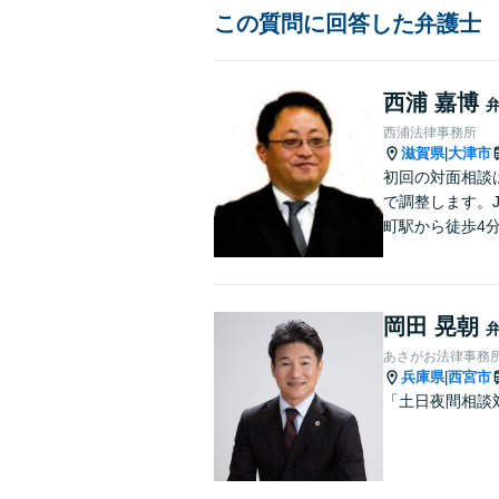
この質問に回答した弁護士
西浦 嘉博
西浦法律事務所
滋賀県
大津市
|
初回の対面相談
で調整します。
町駅から徒歩4
賀県２位 弁護士
26年7月現在）
岡田 晃朝
あさがお法律事務
兵庫県
西宮市
|
「土日夜間相談