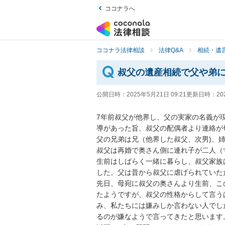
ココナラへ
ココナラ法律相談
法律Q&A
相続・遺言
叔父の遺産相続で父や弟
公開日時：
2025年5月21日 09:21
更新日時：
20
7年前叔父が他界し、父の実家の名義が
導があった旨、叔父の配偶者より連絡が
父の兄弟は兄（他界した叔父、次男)、姉
叔父は再婚で奥さん側に連れ子が二人（
生前はしばらく一緒に暮らし、叔父家族
した。父は昔から叔父に虐げられていた
先日、母宛に叔父の奥さんより生前、こ
たようですが、叔父の性格からして言う
み、私たちには嫌みしか言わない人でし
るのが嫌なようで言ってきたと思います。