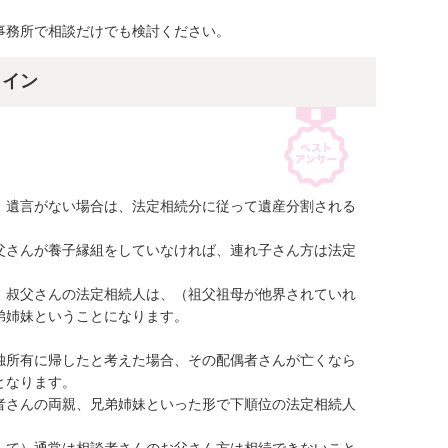
事務所で相談だけでも検討ください。
ライン
、遺言がない場合は、法定相続分に従って遺産分割される
父さんが養子縁組をしていなければ、連れ子さん方は法定
、叔父さんの法定相続人は、（祖父祖母が他界されていれ
姉妹ということになります。

独所有に帰したと考えた場合、その配偶者さんが亡くなら
なります。

者さんの両親、兄弟姉妹といった形で下順位の法定相続人
して）通常は相談者さんのお父さん方は相続できないこと