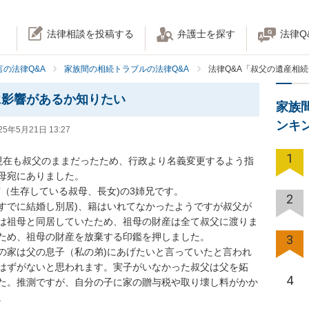
法律相談を投稿する
弁護士を探す
法律Q
の法律Q&A
家族間の相続トラブルの法律Q&A
法律Q&A「叔父の遺産相
に影響があるか知りたい
家族
ンキ
25年5月21日 13:27
1
現在も叔父のままだったため、行政より名義変更するよう指
母宛にありました。

（生存している叔母、長女)の3姉兄です。

2
すでに結婚し別居)、籍はいれてなかったようですが叔父が
は祖母と同居していたため、祖母の財産は全て叔父に渡りま
ため、祖母の財産を放棄する印鑑を押しました。

3
の家は父の息子（私の弟)にあげたいと言っていたと言われ
はずがないと思われます。実子がいなかった叔父は父を妬
4
た。推測ですが、自分の子に家の贈与税や取り壊し料がかか

