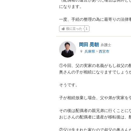
になります。

一度、手続の整理の為に最寄りの法律
役に立った
1
岡田 晃朝
弁護士
兵庫県
>
西宮市
①今回、父の実家の名義がもし叔父の
奥さんの子が相続になりますでしょうか
そうです。

子が相続放棄し場合、父や弟が実家を引
その後は配偶者の親兄弟に行くことにな
おじさんの配偶者に遺産が移転後は、配
②父は生まれた家なので叔父の奥さん