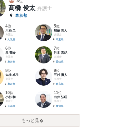
3
位
髙橋 俊太
弁護士
東京都
4
5
位
位
川添 圭
加藤 善大
弁護士
弁護士
大阪府
埼玉県
6
7
位
位
泉 亮介
竹本 真紀
弁護士
弁護士
東京都
愛知県
8
9
位
位
大橋 卓生
三村 勇人
弁護士
弁護士
東京都
東京都
10
11
位
位
小杉 和
白井 弘昭
弁護士
弁護士
京都府
愛知県
もっと見る