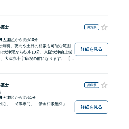
弁護士
滋賀県
大津駅
から徒歩10分
は無料。夜間や土日の相談も可能な範囲
詳細を見る
JR大津駅から徒歩10分、京阪大津線上栄
分、大津赤十字病院の前になります。 【滋
ドットコムランキング（2024年7月-20
】
弁護士
兵庫県
所
今津駅
から徒歩1分
対応」「民事専門」「借金相談無料」
詳細を見る