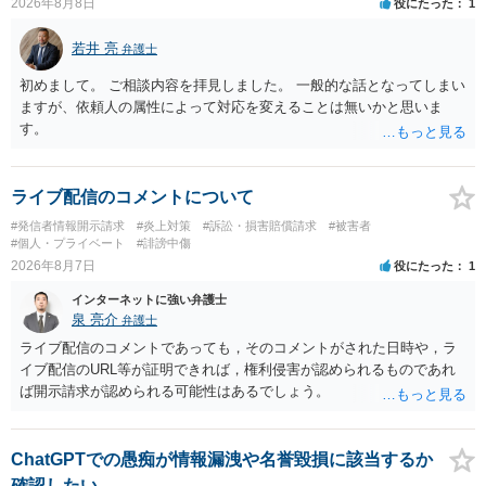
2026年8月8日
役にたった
1
若井 亮
弁護士
初めまして。 ご相談内容を拝見しました。 一般的な話となってしまい
ますが、依頼人の属性によって対応を変えることは無いかと思いま
す。
ライブ配信のコメントについて
#発信者情報開示請求
#炎上対策
#訴訟・損害賠償請求
#被害者
#個人・プライベート
#誹謗中傷
2026年8月7日
役にたった
1
インターネットに強い弁護士
泉 亮介
弁護士
ライブ配信のコメントであっても，そのコメントがされた日時や，ラ
イブ配信のURL等が証明できれば，権利侵害が認められるものであれ
ば開示請求が認められる可能性はあるでしょう。
ChatGPTでの愚痴が情報漏洩や名誉毀損に該当するか
確認したい