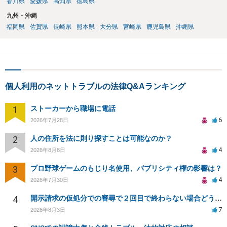
香川県
愛媛県
高知県
徳島県
九州・沖縄
福岡県
佐賀県
長崎県
熊本県
大分県
宮崎県
鹿児島県
沖縄県
個人利用のネットトラブルの法律Q&Aランキング
1
ストーカーから職場に電話
6
2026年7月28日
2
人の住所を法に則り探すことは可能なのか？
4
2026年8月8日
3
プロ野球ゲームのもじり名使用、パブリシティ権の影響は？
4
2026年7月30日
4
開示請求の仮処分での審尋で２回目で終わらない場合どうしたらいいですか
7
2026年8月3日