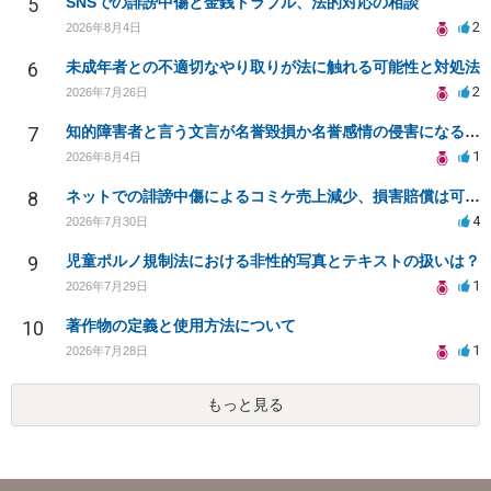
5
SNSでの誹謗中傷と金銭トラブル、法的対応の相談
2
2026年8月4日
6
未成年者との不適切なやり取りが法に触れる可能性と対処法
2
2026年7月26日
7
知的障害者と言う文言が名誉毀損か名誉感情の侵害になるか教えてほしい。
1
2026年8月4日
8
ネットでの誹謗中傷によるコミケ売上減少、損害賠償は可能か？
4
2026年7月30日
9
児童ポルノ規制法における非性的写真とテキストの扱いは？
1
2026年7月29日
10
著作物の定義と使用方法について
1
2026年7月28日
もっと見る