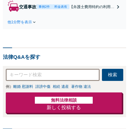
します！不利な条件で
交通事故
【弁護士費用特約の利用＆
事例2件
料金表有
合意してしまう前にご
Zoom相談可】【死亡・骨
相談ください。【土
折・後遺障害・むち打ち
地・不動産】長期化し
他1分野を表示
等】交通事故でご家族がな
ている問題もできる限
くなってしまった方やお怪
り円滑な交渉へと導き
我された方はまずご相談く
ます。事業承継／相続
ださい。ご自身での対応で
放棄も対応可能。【JR
は損をしてしまうかもしれ
千葉駅近く】駐車場あ
ません。代わりに交渉・手
り
法律Q&Aを探す
続きをし、負担を軽減。
検索
例）
離婚 慰謝料
誹謗中傷
相続 遺産
著作物 違法
無料法律相談
新しく投稿する