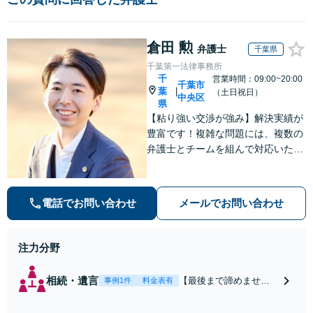
倉田 勲
弁護士
千葉県
千葉第一法律事務所
千
営業時間：09:00~20:00
千葉市
葉
|
（土日祝日）
中央区
県
【粘り強い交渉が強み】解決実績が
豊富です！複雑な問題には、複数の
弁護士とチームを組んで対応いたし
ます。【安心・分かりやすい料金体
系】些細なお悩みにも、丁寧に寄り
添い、不安を軽減します。まずはお
電話でお問い合わせ
メールでお問い合わせ
気軽にご相談ください。
注力分野
相続・遺言
【最後まで諦めませ
事例1件
料金表有
ん】親族間の交渉、複
雑な手続き、全て対応