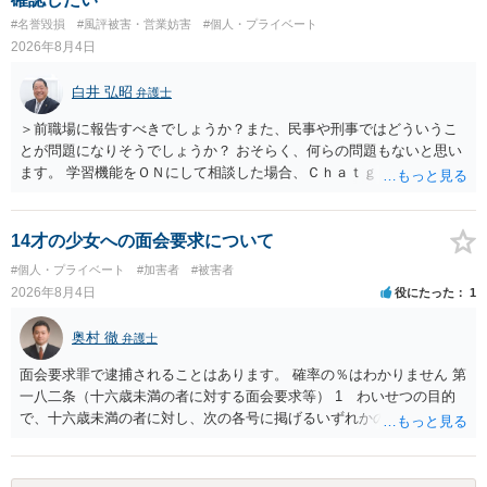
#名誉毀損
#風評被害・営業妨害
#個人・プライベート
2026年8月4日
白井 弘昭
弁護士
＞前職場に報告すべきでしょうか？また、民事や刑事ではどういうこ
とが問題になりそうでしょうか？ おそらく、何らの問題もないと思い
ます。 学習機能をＯＮにして相談した場合、Ｃｈａｔｇｐｔがｏｐｅ
ｎＡＩに相談内容を蓄積し、他の質問者への何らかの回答の際に参照
する可能性がありますが、個人名や会社名を特定していない限り、一
般論として抽象化されて回答に織り込まれる可能性が生じるにすぎま
14才の少女への面会要求について
せんので、その情報自体が、秘密情報に当たるとは思えませんし、名
#個人・プライベート
#加害者
#被害者
誉棄損として、個人や会社に対する誹謗中傷の不特定多数への公開に
2026年8月4日
役にたった
1
当たるとも思われません。 もちろん、誰がその内容をｃｈａｔｇｐｔ
に入力したかも第三者にしられることはないので、個人や会社の特定
奥村 徹
弁護士
をせずに書き込んだことで（おそらく特定して書き込んだとして
も）、相談者さんが刑事民事の責任に問われることはないでしょう。
面会要求罪で逮捕されることはあります。 確率の％はわかりません 第
私見ながらご参考まで。
一八二条（十六歳未満の者に対する面会要求等） 1 わいせつの目的
で、十六歳未満の者に対し、次の各号に掲げるいずれかの行為をした
者（当該十六歳未満の者が十三歳以上である場合については、その者
が生まれた日より五年以上前の日に生まれた者に限る。）は、一年以
下の拘禁刑又は五十万円以下の罰金に処する。 一 威迫し、偽計を用