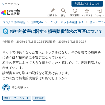
弁護士の方はこちら
ココナラへ
投稿する
探す
閲覧履歴
マイリスト
ログイン
ココナラ法律相談
法律Q&A
インターネットの法律Q&A
個人・プラ
精神的被害に関する損害賠償請求の可否について
公開日時：
2025年5月18日 19:53
更新日時：
2025年5月28日 09:37
ネットで仲良くなった友人とトラブルになり、その影響で心療内科
に通うほど精神的に不安定になっています。

相手の発言によって大きな傷を受けたと感じていて、慰謝料請求を
考えています。

診断書ややり取りの記録など証拠はあります。

この状況で損害賠償請求は可能でしょうか？
匿名希望 さん
個人・プライベート
被害者