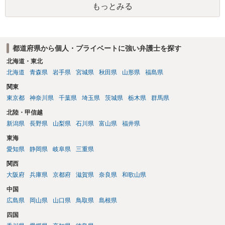
もっとみる
い又は誘惑して面会を要求すること。 二 拒まれたにもかかわらず、
反復して面会を要求すること。 三 金銭その他の利益を供与し、又は
その申込み若しくは約束をして面会を要求すること。 2前項の罪を犯
し、よってわいせつの目的で当該十六歳未満の者と面会をした者は、
都道府県から個人・プライベートに強い弁護士を探す
二年以下の拘禁刑又は百万円以下の罰金に処する。
北海道・東北
北海道
青森県
岩手県
宮城県
秋田県
山形県
福島県
関東
東京都
神奈川県
千葉県
埼玉県
茨城県
栃木県
群馬県
北陸・甲信越
新潟県
長野県
山梨県
石川県
富山県
福井県
東海
愛知県
静岡県
岐阜県
三重県
関西
大阪府
兵庫県
京都府
滋賀県
奈良県
和歌山県
中国
広島県
岡山県
山口県
鳥取県
島根県
四国