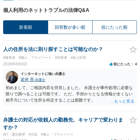
個人利用のネットトラブルの法律Q&A
新着順
回答数が多い順
役にたった順
人の住所を法に則り探すことは可能なのか？
#被害者
#個人・プライベート
#加害者
#炎上対策
2026年8月8日
役にたった
4
インターネットに強い弁護士
若井 亮
弁護士
初めまして、ご相談内容を拝見しました。 弁護士が事件処理に必要な
限りで調べることは可能です。 ただ、手掛かりとなる情報が全くない
相手方について住所を特定することは困難です。
弁護士の対応が依頼人の勤務先、キャリアで変わりま
すか？
#IT・通信業界
#示談
#個人・プライベート