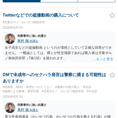
Twitterなどでの盗撮動画の購入について
#児童ポルノ・わいせつ物頒布等
2026年8月7日
刑事事件に強い弁護士
奥村 徹
弁護士
女子高生などの盗撮動画 というのが漠然としていて正確な回答ができ
ません。 一般論としては、裸とか性交場面であれば購入者は児童ポル
ノ単純所持罪（7条1項）を疑われます。
DMで未成年へのセクハラ発言は警察に捕まる可能性は
ありますか
#加害者
#前科・前歴をつけたくない
#逮捕や勾留の阻止・準抗告
#逮捕による解雇・退学回避
#児童ポルノ・わいせつ物頒布等
#不起訴
2026年8月7日
刑事事件に強い弁護士
奥村 徹
弁護士
青少年条例違反（わいせつ行為 わいせつな行為を教える行為）が検