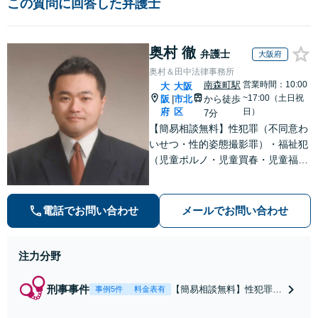
この質問に回答した弁護士
奥村 徹
弁護士
大阪府
奥村＆田中法律事務所
南森町駅
営業時間：10:00
大
大阪
~17:00（土日祝
阪
市北
から徒歩
|
府
区
日）
7分
【簡易相談無料】性犯罪（不同意わ
いせつ・性的姿態撮影罪）・福祉犯
（児童ポルノ・児童買春・児童福祉
法・青少年条例）・ネット犯罪（名
誉毀損・わいせつ物・不正アクセス
等）に非常に詳しい弁護士です
電話でお問い合わせ
メールでお問い合わせ
注力分野
刑事事件
【簡易相談無料】性犯罪
事例5件
料金表有
（不同意性交・不同意わい
せつ）・福祉犯（児童ポル