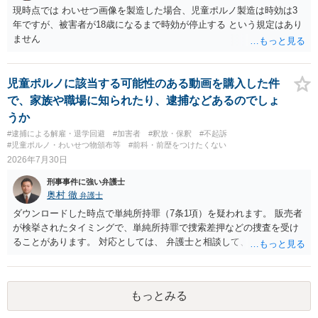
現時点では わいせつ画像を製造した場合、児童ポルノ製造は時効は3
年ですが、被害者が18歳になるまで時効が停止する という規定はあり
ません
児童ポルノに該当する可能性のある動画を購入した件
で、家族や職場に知られたり、逮捕などあるのでしょ
うか
#逮捕による解雇・退学回避
#加害者
#釈放・保釈
#不起訴
#児童ポルノ・わいせつ物頒布等
#前科・前歴をつけたくない
2026年7月30日
刑事事件に強い弁護士
奥村 徹
弁護士
ダウンロードした時点で単純所持罪（7条1項）を疑われます。 販売者
が検挙されたタイミングで、単純所持罪で捜索差押などの捜査を受け
ることがあります。 対応としては、 弁護士と相談して、 児童ポルノ
と知らなかったという弁解を厚くした書面を作成してもらい 警察に相
談しておく などが考えられます。
もっとみる