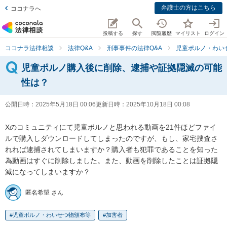
弁護士の方はこちら
ココナラへ
投稿する
探す
閲覧履歴
マイリスト
ログイン
ココナラ法律相談
法律Q&A
刑事事件の法律Q&A
児童ポルノ・わい
児童ポルノ購入後に削除、逮捕や証拠隠滅の可能
性は？
公開日時：
2025年5月18日 00:06
更新日時：
2025年10月18日 00:08
Xのコミュニティにて児童ポルノと思われる動画を21件ほどファイ
ルで購入しダウンロードしてしまったのですが、もし、家宅捜査さ
れれば逮捕されてしまいますか？購入者も犯罪であることを知った
為動画はすぐに削除しました。また、動画を削除したことは証拠隠
滅になってしまいますか？
匿名希望 さん
児童ポルノ・わいせつ物頒布等
加害者