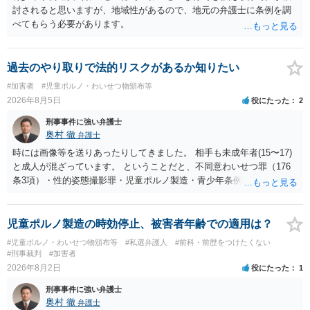
討されると思いますが、地域性があるので、地元の弁護士に条例を調
べてもらう必要があります。
過去のやり取りで法的リスクがあるか知りたい
#加害者
#児童ポルノ・わいせつ物頒布等
2026年8月5日
役にたった
2
刑事事件に強い弁護士
奥村 徹
弁護士
時には画像等を送りあったりしてきました。 相手も未成年者(15〜17)
と成人が混ざっています。 ということだと、不同意わいせつ罪（176
条3項）・性的姿態撮影罪・児童ポルノ製造・青少年条例違反（わいせ
つ行為 児童ポルノ要求）などが検討されます。 重い罪もあるの
で、警察にバレれば、それなりの捜査を受けるでしょう。
児童ポルノ製造の時効停止、被害者年齢での適用は？
#児童ポルノ・わいせつ物頒布等
#私選弁護人
#前科・前歴をつけたくない
#刑事裁判
#加害者
2026年8月2日
役にたった
1
刑事事件に強い弁護士
奥村 徹
弁護士