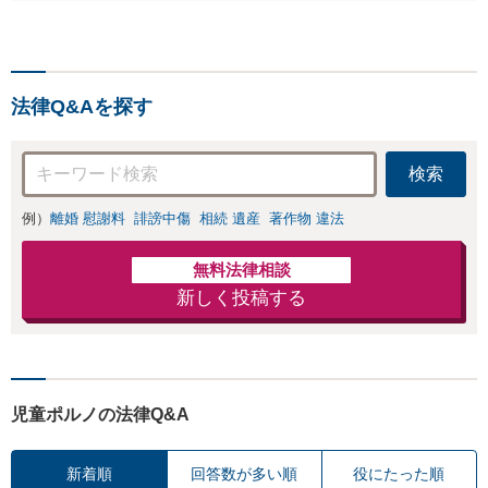
ノ・児童買春・児童福祉
法・青少年条例）・ネット
犯罪（名誉毀損・わいせつ
物・不正アクセス・リベン
法律Q&Aを探す
ジポルノ罪等）に非常に詳
しい弁護士です
検索
例）
離婚 慰謝料
誹謗中傷
相続 遺産
著作物 違法
無料法律相談
新しく投稿する
児童ポルノの法律Q&A
新着順
回答数が多い順
役にたった順