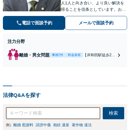
人1人と向き合い、より良い解決を
得ることを信条としています。お気
軽にご相談下さい。
電話で面談予約
メールで面談予約
注力分野
離婚・男女問題
【岸和田駅徒歩2
事例7件
料金表有
分】【土日夜間対
応】【スピーディ
な対応】【納得の
料金体系】で安心
してご依頼頂ける
よう努めておりま
法律Q&Aを探す
す。一人で悩まず
にまずはお気軽に
ご相談を。
検索
例）
離婚 慰謝料
誹謗中傷
相続 遺産
著作物 違法