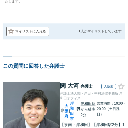
たします。
1人が
マイリストしています
マイリストに入れる
この質問に回答した弁護士
関 大河
弁護士
大阪府
弁護士法人関・岸田・中村法律事務所 岸
和田オフィス
岸
岸和田駅
営業時間：10:00~
大
和
20:00（土日祝
から徒歩
阪
|
田
日）
2分
府
市
【泉南・岸和田】【岸和田駅2分】1