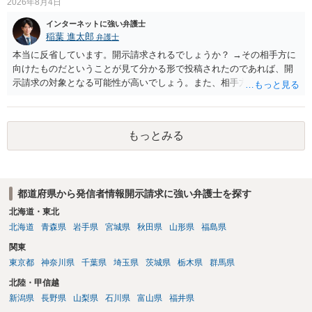
2026年8月4日
インターネットに強い弁護士
稲葉 進太郎
弁護士
本当に反省しています。開示請求されるでしょうか？ →その相手方に
向けたものだということが見て分かる形で投稿されたのであれば、開
示請求の対象となる可能性が高いでしょう。また、相手方の投稿した
文章からすると、実際に発信者情報開示請求がなされる可能性がある
と存じます。発信者情報開示請求が進むと、投稿に使った回線の契約
者のところに、意見照会がなされます。アカウント情報開示の場合
もっとみる
は、アカウントの登録メールに意見照会がなされます。 また、された
場合賠償金はいくらでしょうか。 →ケースバイケースであり、数万円
から１００万単位まで様々でしょう。裁判外であれば交渉して相手方
の請求額から減額することを試みることとなるでしょう。
都道府県から発信者情報開示請求に強い弁護士を探す
北海道・東北
北海道
青森県
岩手県
宮城県
秋田県
山形県
福島県
関東
東京都
神奈川県
千葉県
埼玉県
茨城県
栃木県
群馬県
北陸・甲信越
新潟県
長野県
山梨県
石川県
富山県
福井県