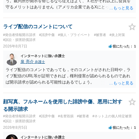
う。裁判所が開示を命じるなら従えばよく、Ｘ社がそれ以上に会員を
守るメリットはありません（アメリカ企業であるXにとって、日本の会
員情報などゴミかノイズみたいなものです）。 開示要件を満たすかど
うかを争うよりも、「発信者情報の保有確認がまだできていない」な
どと言い訳して確認できるまで発令を引き伸ばす方で対応してくる方
ライブ配信のコメントについて
が圧倒的に多いです（この作戦は必ずといっていいほど行ってきま
#発信者情報開示請求
#誹謗中傷
#個人・プライベート
#被害者
#炎上対策
す）。
#訴訟・損害賠償請求
2026年8月7日
役にたった
1
インターネットに強い弁護士
泉 亮介
弁護士
ライブ配信のコメントであっても，そのコメントがされた日時や，ラ
イブ配信のURL等が証明できれば，権利侵害が認められるものであれ
ば開示請求が認められる可能性はあるでしょう。
顔写真、フルネームを使用した誹謗中傷、悪用に対す
る開示請求
#発信者情報開示請求
#誹謗中傷
#名誉毀損
#被害者
#ネット上の個人特定被害
#訴訟・損害賠償請求
2026年8月5日
役にたった
1
インターネットに強い弁護士