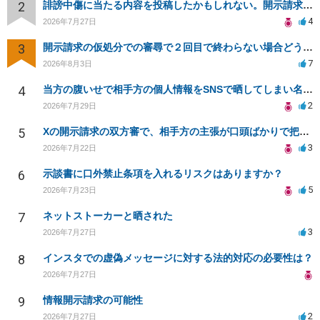
2
誹謗中傷に当たる内容を投稿したかもしれない。開示請求や民事刑事裁判に発展しうるのか教えて欲しい。
4
2026年7月27日
3
開示請求の仮処分での審尋で２回目で終わらない場合どうしたらいいですか
7
2026年8月3日
4
当方の腹いせで相手方の個人情報をSNSで晒してしまい名誉毀損させてしまったかもしれない
2
2026年7月29日
5
Xの開示請求の双方審で、相手方の主張が口頭ばかりで把握しきれません
3
2026年7月22日
6
示談書に口外禁止条項を入れるリスクはありますか？
5
2026年7月23日
7
ネットストーカーと晒された
3
2026年7月27日
8
インスタでの虚偽メッセージに対する法的対応の必要性は？
2026年7月27日
9
情報開示請求の可能性
2
2026年7月27日