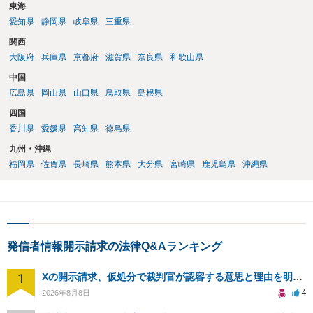
東海
愛知県
静岡県
岐阜県
三重県
関西
大阪府
兵庫県
京都府
滋賀県
奈良県
和歌山県
中国
広島県
岡山県
山口県
鳥取県
島根県
四国
香川県
愛媛県
高知県
徳島県
九州・沖縄
福岡県
佐賀県
長崎県
熊本県
大分県
宮崎県
鹿児島県
沖縄県
発信者情報開示請求の法律Q&Aランキング
1
Xの開示請求、仮処分で裁判官が認容する意思と理由を明確化しても、相手側は争って引き延ばしますか
4
2026年8月8日