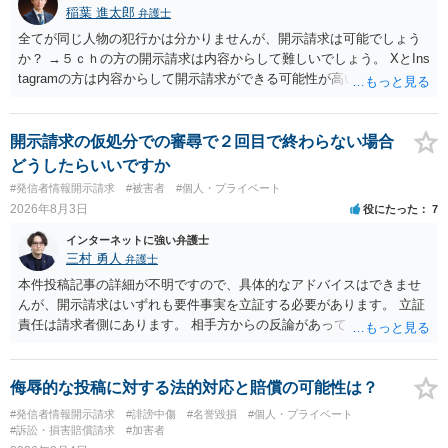
稲葉 進太郎
弁護士
全てが同じ人物の犯行かは分かりませんが、開示請求は可能でしょう
か？ →５ｃｈの方の開示請求は内容からして難しいでしょう。 XとIns
tagramの方は内容からして開示請求ができる可能性が高いでしょう。
ただ、アカウントが削除されていると開示請求は失敗する可能性が高
いでしょう。７月中にアカウントが削除されている場合、今から進め
ても失敗する可能性が高いように思われます。 相手を特定できた場
開示請求の仮処分での審尋で２回目で終わらない場合
合、相手に全ての弁護士費用を負担させることは可能でしょうか？ →
どうしたらいいですか
訴訟外の交渉で相手方が認めれば負担させることができるでしょう。
#発信者情報開示請求
#被害者
#個人・プライベート
訴訟で判決となった場合は、実際の弁護士費用が認められる場合と認
2026年8月3日
役にたった
7
められない場合があり何ともいえないところでしょう。
インターネットに強い弁護士
三村 勇人
弁護士
本件投稿記事の詳細が不明ですので、具体的なアドバイスはできませ
んが、開示請求はいずれも要件事実を立証する必要があります。 立証
責任は請求者側にあります。 相手方からの反論があっても、裁判官が
要件事実を満たしていると判断すれば、補充は求められません。 相手
方が口頭で反論したのは、仮処分は迅速性が要求されるためです。 書
面での反論となれば、より遅延する可能性がございます。 また、本件
侮辱的な投稿に対する法的対応と賠償の可能性は？
はXのため、APのIPアドレスの保存期間の問題もございます。 開示請
#発信者情報開示請求
#誹謗中傷
#名誉毀損
#個人・プライベート
求は法律知識が不可欠ですが、それだけでは足りず、実務を踏まえた
#訴訟・損害賠償請求
#加害者
方法を選択することが重要です。