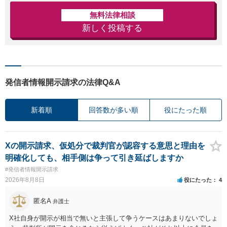
無料法律相談
新しく投稿する
発信者情報開示請求の法律Q&A
新着順
回答数が多い順
役にたった順
Xの開示請求、仮処分で裁判官が認容する意思と理由を
明確化しても、相手側は争って引き延ばしますか
#発信者情報開示請求
2026年8月8日
役にたった
4
匿名A
弁護士
X社自身が開示が相当で無いと主張して争うケースはあまりないでしょ