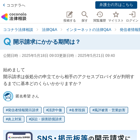
弁護士の方はこちら
ココナラへ
投稿する
探す
閲覧履歴
マイリスト
ログイン
ココナラ法律相談
法律Q&A
インターネットの法律Q&A
発信者情報
開示請求にかかる期間は？
公開日時：
2025年5月18日 09:03
更新日時：
2025年5月21日 09:40
始めまして

開示請求は仮処分の申立てから相手のアクセスプロバイダが判明す
るまでに基本どのくらいかかりますか？
匿名希望 さん
発信者情報開示請求
誹謗中傷
名誉毀損
風評被害・営業妨害
炎上対策
訴訟・損害賠償請求