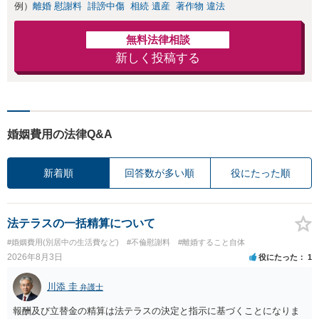
例）
離婚 慰謝料
誹謗中傷
相続 遺産
著作物 違法
者との示談交渉
無料法律相談
新しく投稿する
婚姻費用の法律Q&A
新着順
回答数が多い順
役にたった順
法テラスの一括精算について
#婚姻費用(別居中の生活費など)
#不倫慰謝料
#離婚すること自体
2026年8月3日
役にたった
1
川添 圭
弁護士
報酬及び立替金の精算は法テラスの決定と指示に基づくことになりま