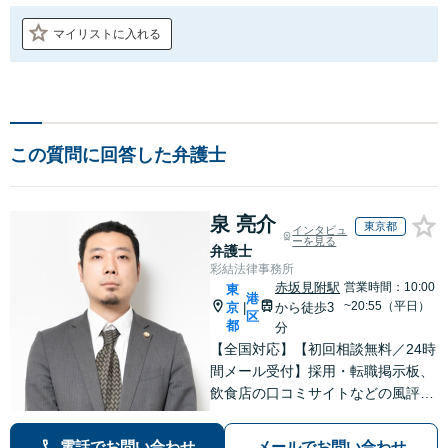
マイリストに入れる
この質問に回答した弁護士
泉 亮介
東京都
インタビュ
ーを見る
弁護士
彩結法律事務所
赤坂見附駅
営業時間：10:00
東
港
~20:55（平日）
京
から徒歩3
|
区
都
分
【全国対応】【初回相談無料／24時
間メール受付】採用・転職掲示板、
飲食店の口コミサイトなどの風評被
害対策など実績あり！【刑事】犯罪
の種類を問わず相談可。可能な限り
電話でお問い合わせ
メールでお問い合わせ