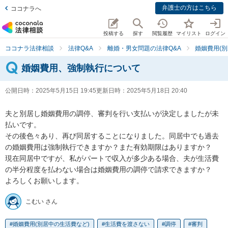
弁護士の方はこちら
ココナラへ
投稿する
探す
閲覧履歴
マイリスト
ログイン
ココナラ法律相談
法律Q&A
離婚・男女問題の法律Q&A
婚姻費用(別
婚姻費用、強制執行について
公開日時：
2025年5月15日 19:45
更新日時：
2025年5月18日 20:40
夫と別居し婚姻費用の調停、審判を行い支払いが決定しましたが未
払いです。

その後色々あり、再び同居することになりました。同居中でも過去
の婚姻費用は強制執行できますか？また有効期限はありますか？

現在同居中ですが、私がパートで収入が多少ある場合、夫が生活費
の半分程度を払わない場合は婚姻費用の調停で請求できますか？

よろしくお願いします。
こむい さん
婚姻費用(別居中の生活費など)
生活費を渡さない
調停
審判