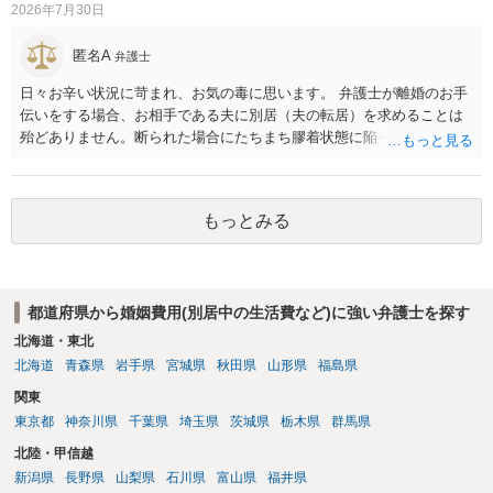
2026年7月30日
匿名A
弁護士
日々お辛い状況に苛まれ、お気の毒に思います。 弁護士が離婚のお手
伝いをする場合、お相手である夫に別居（夫の転居）を求めることは
殆どありません。断られた場合にたちまち膠着状態に陥ってしまうの
と、同居中の依頼者ご本人をますます窮地に陥らせてしまう可能性が
高いためです。 実務的には、ご相談者さまが転居する形で離婚協議等
を進める選択を採らざるを得ないことが圧倒的多数です。
もっとみる
都道府県から婚姻費用(別居中の生活費など)に強い弁護士を探す
北海道・東北
北海道
青森県
岩手県
宮城県
秋田県
山形県
福島県
関東
東京都
神奈川県
千葉県
埼玉県
茨城県
栃木県
群馬県
北陸・甲信越
新潟県
長野県
山梨県
石川県
富山県
福井県