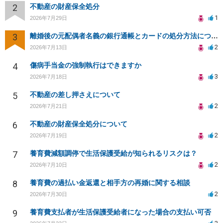
2
不動産の財産保全処分
1
2026年7月29日
3
離婚後の元配偶者名義の銀行通帳とカードの処分方法について
2
2026年7月13日
4
傷病手当金の強制執行はできますか
3
2026年7月18日
5
不動産の差し押さえについて
2
2026年7月21日
6
不動産の財産保全処分について
2
2026年7月19日
7
養育費減額調停で生活保護受給が知られるリスクは？
2
2026年7月10日
8
養育費の過払い金返還と相手方の再婚に関する相談
2
2026年7月30日
9
養育費支払者が生活保護受給者になった場合の支払い可否