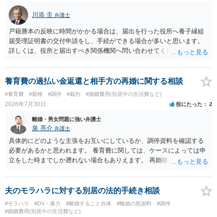
川添 圭
弁護士
戸籍謄本の反映に時間がかかる場合は、届出を行った役所へ養子縁組
届受理証明書の交付申請をし、手続ができる場合が多いと思います。
詳しくは、役所と届出すべき関係機関へ問い合わせてください。
養育費の過払い金返還と相手方の再婚に関する相談
#養育費
#親権
#調停
#裁判
#婚姻費用(別居中の生活費など)
2026年7月30日
役にたった
2
離婚・男女問題に強い弁護士
泉 亮介
弁護士
具体的にどのような主張をお互いにしているか、調停資料を確認する
必要があるかと思われます。 養育費に関しては、ケースによっては申
立をした時までしか遡れない場合もありえます。 再婚後の相手方の行
動がどのようなものであったのかも重要であるため、相手が再婚後の
養育費に関するやりとり等があればそちらについても確認する必要が
あるでしょう。 公開相談の場での回答よりも個別に弁護士にご相談さ
夫のモラハラに対する別居の法的手続き相談
れることをお勧めいたします。
#モラハラ
#DV・暴力
#離婚すること自体
#離婚の慰謝料
#調停
#婚姻費用(別居中の生活費など)