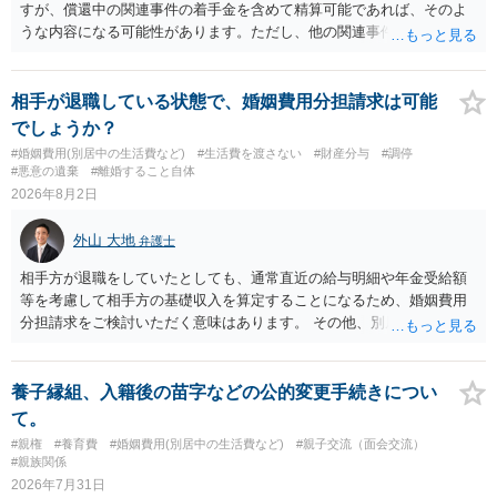
すが、償還中の関連事件の着手金を含めて精算可能であれば、そのよ
うな内容になる可能性があります。ただし、他の関連事件でも相手方
から金銭を取得できる場合には個別に考える場合もあります。個別事
情によって対応が違いますので、法テラスへお尋ねいただいた方が確
実です。
相手が退職している状態で、婚姻費用分担請求は可能
でしょうか？
#婚姻費用(別居中の生活費など)
#生活費を渡さない
#財産分与
#調停
#悪意の遺棄
#離婚すること自体
2026年8月2日
外山 大地
弁護士
相手方が退職をしていたとしても、通常直近の給与明細や年金受給額
等を考慮して相手方の基礎収入を算定することになるため、婚姻費用
分担請求をご検討いただく意味はあります。 その他、別居の経緯、質
問者様の年収、監護されているお子様がいるかといった事情をふまえ
て、ご検討いただくのが良いかと思います。
養子縁組、入籍後の苗字などの公的変更手続きについ
て。
#親権
#養育費
#婚姻費用(別居中の生活費など)
#親子交流（面会交流）
#親族関係
2026年7月31日