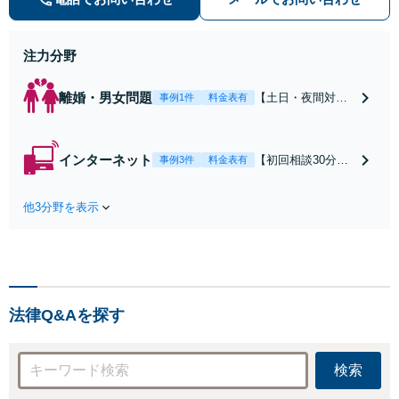
早期対応で駆けつけサポート【労
働】不当解雇・残業代請求はおまか
せください
注力分野
離婚・男女問題
【土日・夜間対応
事例1件
料金表有
可】【初回相談30
分無料】「相手方
から書面を提示さ
インターネット
【初回相談30分無
事例3件
料金表有
れたら、サインす
料】状況に応じて
る前にご相談を」
手段を使い分け、
経験豊富な弁護士
他3分野を表示
適切な方法で投稿
が全力で交渉にあ
の削除・発信者情
たります！相手方
報開示請求をおこ
と直接話す精神的
ないます「企業や
負担を軽減「弁護
お店の風評被害対
士の交渉で慰謝料
策／売り上げ低下
金額アップ／減額
法律Q&Aを探す
防止のために尽
交渉も対応可」
力」加害者側の対
【完全個室対応】
応可：開示請求の
検索
意見照会が来たと
きの対処法、被害