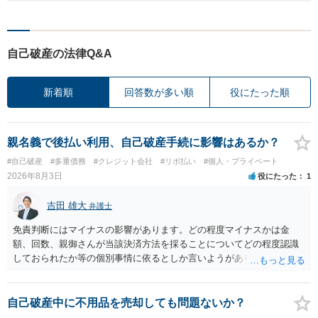
自己破産の法律Q&A
新着順
回答数が多い順
役にたった順
親名義で後払い利用、自己破産手続に影響はあるか？
#自己破産
#多重債務
#クレジット会社
#リボ払い
#個人・プライベート
2026年8月3日
役にたった
1
吉田 雄大
弁護士
免責判断にはマイナスの影響があります。どの程度マイナスかは金
額、回数、親御さんが当該決済方法を採ることについてどの程度認識
しておられたか等の個別事情に依るとしか言いようがありません。 と
もあれ、依頼しておられる弁護士さんに直ちに具体的状況をお伝えに
なって相談し、善後策を考えることをお勧めします。
自己破産中に不用品を売却しても問題ないか？