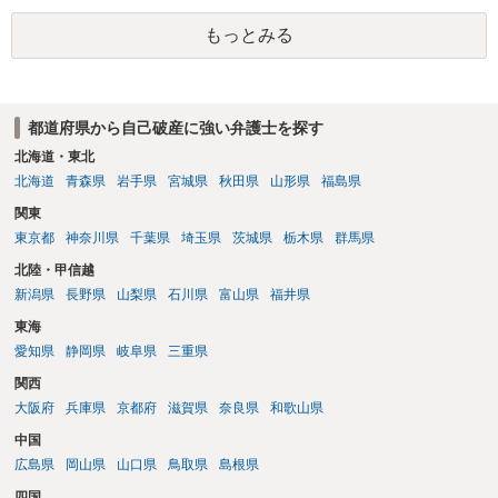
は更新しないことになります。ただし、消滅時効の起算点は、不払い
もっとみる
日ではなく期限の利益喪失日（通常は所定の分割の支払期日から1～2
か月程度経過しても支払いがなければ一括返済可能という契約になっ
ている）ですので、時効期間の経過が2027年1月であるとは限りません
（3月や4月といった可能性がある）。
都道府県から自己破産に強い弁護士を探す
北海道・東北
北海道
青森県
岩手県
宮城県
秋田県
山形県
福島県
関東
東京都
神奈川県
千葉県
埼玉県
茨城県
栃木県
群馬県
北陸・甲信越
新潟県
長野県
山梨県
石川県
富山県
福井県
東海
愛知県
静岡県
岐阜県
三重県
関西
大阪府
兵庫県
京都府
滋賀県
奈良県
和歌山県
中国
広島県
岡山県
山口県
鳥取県
島根県
四国