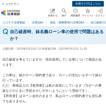
弁護士の方はこちら
ココナラへ
投稿する
探す
閲覧履歴
マイリスト
ログイン
ココナラ法律相談
法律Q&A
借金・債務整理の法律Q&A
自己破産の
自己破産時、妹名義ローン車の使用で問題はある
か？
公開日時：
2025年5月15日 13:36
更新日時：
2025年5月22日 11:05
自己破産を考えていますが、現在使用している車について相談があ
ります。

この車は、妹がローン契約者であり、ローンの支払いもすべて妹が
行っています。

ただ、車検証上の【使用者】は私の名前にしています（万が一の事
故などのときに手続きがしやすいようにという理由です）。

【所有者】はローン会社のままで、私はローンの契約者でも支払者
でもありません。
