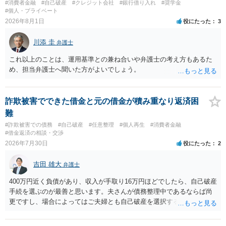
#消費者金融
#自己破産
#クレジット会社
#銀行借り入れ
#奨学金
#個人・プライベート
2026年8月1日
役にたった
3
川添 圭
弁護士
これ以上のことは、運用基準との兼ね合いや弁護士の考え方もあるた
め、担当弁護士へ聞いた方がよいでしょう。
詐欺被害でできた借金と元の借金が積み重なり返済困
難
#詐欺被害での債務
#自己破産
#任意整理
#個人再生
#消費者金融
#借金返済の相談・交渉
2026年7月30日
役にたった
2
吉田 雄大
弁護士
400万円近く負債があり、収入が手取り16万円ほどでしたら、自己破産
手続を選ぶのが最善と思います。夫さんが債務整理中であるならば尚
更ですし、場合によってはご夫婦とも自己破産を選択する方法もある
と思います。