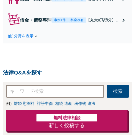
停や条件交渉を有
利に進めるには、
法的な根拠に基づ
借金・債務整理
【丸太町駅8分】
事例1件
料金表有
く冷静な主張が重
【弁護士歴10年】
要です。財産分与
自己破産、任意整
／養育費など【弁
他1分野を表示
理、個人整理、時
護士歴10年】離婚
効の援用など。浪
後の生活を見据え
費・事業の失敗に
てアドバイスしま
よる借金も、相談
すので、お気軽に
者さまのご要望を
ご相談ください
踏まえ、解決策を
【初回相談３０分
法律Q&Aを探す
提示します【破産
無料】【電話相談
管財人就任経験
可】
有】【初回相談30
検索
分無料】
例）
離婚 慰謝料
誹謗中傷
相続 遺産
著作物 違法
無料法律相談
新しく投稿する