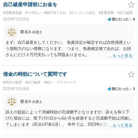
自己破産申請前にお金を
#消費者金融
#リボ払い
#銀行借り入れ
#クレジット会社
#多重債務
#自己破産
2026年7月22日
役にたった
8
匿名A
弁護士
まず、自己破産をしてください。 免責決定が確定すれば自然債務とい
う強制力のない債務になります。 つまり、免責確定後であれば、お姉
さんにだけ２万円支払っても問題ありません。
借金の時効について質問です
#時効の援用
#自己破産
#個人・プライベート
2026年7月18日
役にたった
2
匿名A
弁護士
訴えの提起によって消滅時効の完成猶予となりますが、訴えを取り下
げた場合には、取下げの日から6か月を経過すると完成猶予効は消滅し
てしまいます（民法147条1項）。 本件ては、2023年に提訴された債権
者については時効の更新はなされておらず、2026年5月に提訴された債
権者については取下げ日から6か月以内に再提訴しなければやはり時効