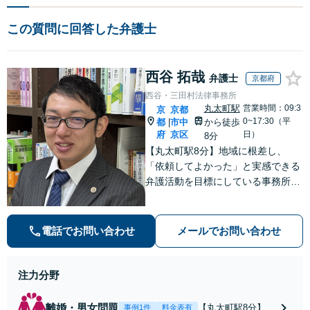
この質問に回答した弁護士
西谷 拓哉
弁護士
京都府
西谷・三田村法律事務所
丸太町駅
営業時間：09:3
京
京都
0~17:30（平
都
市中
から徒歩
|
府
京区
日）
8分
【丸太町駅8分】地域に根差し、
「依頼してよかった」と実感できる
弁護活動を目標にしている事務所で
す【不動産・住まい】宅地建物取引
士の試験に合格、不動産分野の取扱
実績あり【相続・遺言】相談者さま
電話でお問い合わせ
メールでお問い合わせ
に寄り添い、円滑な相続を目指しま
す
注力分野
離婚・男女問題
【丸太町駅8分】調
事例1件
料金表有