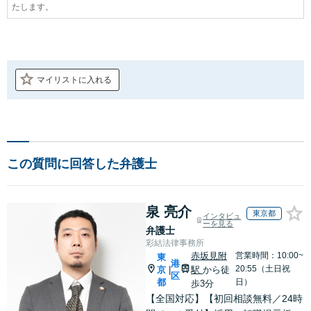
たします。
マイリストに入れる
この質問に回答した弁護士
泉 亮介
東京都
インタビュ
ーを見る
弁護士
彩結法律事務所
赤坂見附
営業時間：10:00~
東
港
20:55（土日祝
京
駅
から徒
|
区
都
日）
歩3分
【全国対応】【初回相談無料／24時