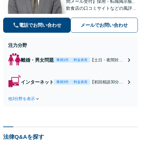
間メール受付】採用・転職掲示板、
飲食店の口コミサイトなどの風評被
害対策など実績あり！【刑事】犯罪
の種類を問わず相談可。可能な限り
電話でお問い合わせ
メールでお問い合わせ
早期対応で駆けつけサポート【労
働】不当解雇・残業代請求はおまか
せください
注力分野
離婚・男女問題
【土日・夜間対応
事例1件
料金表有
可】【初回相談30
分無料】「相手方
から書面を提示さ
インターネット
【初回相談30分無
事例3件
料金表有
れたら、サインす
料】状況に応じて
る前にご相談を」
手段を使い分け、
経験豊富な弁護士
他3分野を表示
適切な方法で投稿
が全力で交渉にあ
の削除・発信者情
たります！相手方
報開示請求をおこ
と直接話す精神的
ないます「企業や
負担を軽減「弁護
お店の風評被害対
士の交渉で慰謝料
策／売り上げ低下
金額アップ／減額
法律Q&Aを探す
防止のために尽