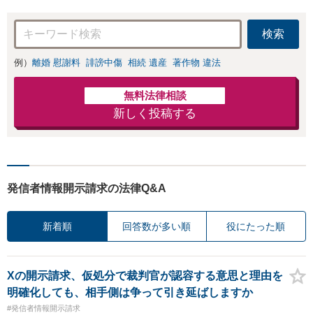
交渉も対応可」
力」加害者側の対
【完全個室対応】
応可：開示請求の
検索
意見照会が来たと
きの対処法、被害
例）
離婚 慰謝料
誹謗中傷
相続 遺産
著作物 違法
者との示談交渉
無料法律相談
新しく投稿する
発信者情報開示請求の法律Q&A
新着順
回答数が多い順
役にたった順
Xの開示請求、仮処分で裁判官が認容する意思と理由を
明確化しても、相手側は争って引き延ばしますか
#発信者情報開示請求