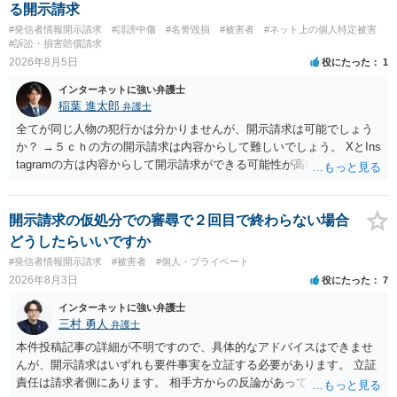
る開示請求
#発信者情報開示請求
#誹謗中傷
#名誉毀損
#被害者
#ネット上の個人特定被害
#訴訟・損害賠償請求
2026年8月5日
役にたった
1
インターネットに強い弁護士
稲葉 進太郎
弁護士
全てが同じ人物の犯行かは分かりませんが、開示請求は可能でしょう
か？ →５ｃｈの方の開示請求は内容からして難しいでしょう。 XとIns
tagramの方は内容からして開示請求ができる可能性が高いでしょう。
ただ、アカウントが削除されていると開示請求は失敗する可能性が高
いでしょう。７月中にアカウントが削除されている場合、今から進め
ても失敗する可能性が高いように思われます。 相手を特定できた場
開示請求の仮処分での審尋で２回目で終わらない場合
合、相手に全ての弁護士費用を負担させることは可能でしょうか？ →
どうしたらいいですか
訴訟外の交渉で相手方が認めれば負担させることができるでしょう。
#発信者情報開示請求
#被害者
#個人・プライベート
訴訟で判決となった場合は、実際の弁護士費用が認められる場合と認
2026年8月3日
役にたった
7
められない場合があり何ともいえないところでしょう。
インターネットに強い弁護士
三村 勇人
弁護士
本件投稿記事の詳細が不明ですので、具体的なアドバイスはできませ
んが、開示請求はいずれも要件事実を立証する必要があります。 立証
責任は請求者側にあります。 相手方からの反論があっても、裁判官が