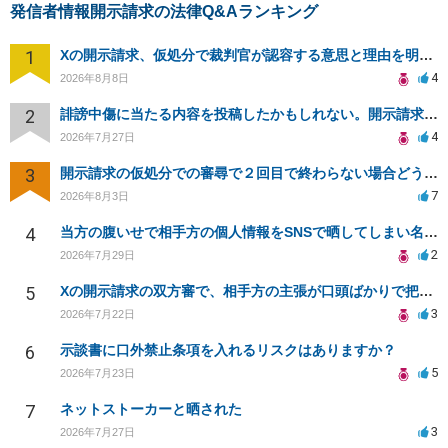
発信者情報開示請求の法律Q&Aランキング
1
Xの開示請求、仮処分で裁判官が認容する意思と理由を明確化しても、相手側は争って引き延ばしますか
4
2026年8月8日
2
誹謗中傷に当たる内容を投稿したかもしれない。開示請求や民事刑事裁判に発展しうるのか教えて欲しい。
4
2026年7月27日
3
開示請求の仮処分での審尋で２回目で終わらない場合どうしたらいいですか
7
2026年8月3日
4
当方の腹いせで相手方の個人情報をSNSで晒してしまい名誉毀損させてしまったかもしれない
2
2026年7月29日
5
Xの開示請求の双方審で、相手方の主張が口頭ばかりで把握しきれません
3
2026年7月22日
6
示談書に口外禁止条項を入れるリスクはありますか？
5
2026年7月23日
7
ネットストーカーと晒された
3
2026年7月27日