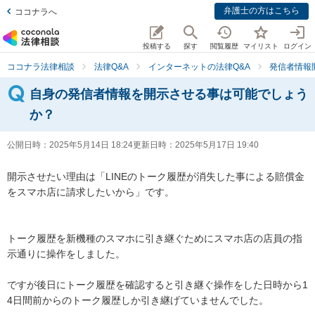
弁護士の方はこちら
ココナラへ
投稿する
探す
閲覧履歴
マイリスト
ログイン
ココナラ法律相談
法律Q&A
インターネットの法律Q&A
発信者情報
自身の発信者情報を開示させる事は可能でしょう
か？
公開日時：
2025年5月14日 18:24
更新日時：
2025年5月17日 19:40
開示させたい理由は「LINEのトーク履歴が消失した事による賠償金
をスマホ店に請求したいから」です。

トーク履歴を新機種のスマホに引き継ぐためにスマホ店の店員の指
示通りに操作をしました。

ですが後日にトーク履歴を確認すると引き継ぐ操作をした日時から1
4日間前からのトーク履歴しか引き継げていませんでした。
