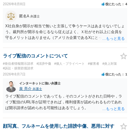
2026年8月8日
役にたった
4
匿名A
弁護士
X社自身が開示が相当で無いと主張して争うケースはあまりないでしょ
う。裁判所が開示を命じるなら従えばよく、Ｘ社がそれ以上に会員を
守るメリットはありません（アメリカ企業であるXにとって、日本の会
員情報などゴミかノイズみたいなものです）。 開示要件を満たすかど
うかを争うよりも、「発信者情報の保有確認がまだできていない」な
どと言い訳して確認できるまで発令を引き伸ばす方で対応してくる方
ライブ配信のコメントについて
が圧倒的に多いです（この作戦は必ずといっていいほど行ってきま
#発信者情報開示請求
#誹謗中傷
#個人・プライベート
#被害者
#炎上対策
す）。
#訴訟・損害賠償請求
2026年8月7日
役にたった
1
インターネットに強い弁護士
泉 亮介
弁護士
ライブ配信のコメントであっても，そのコメントがされた日時や，ラ
イブ配信のURL等が証明できれば，権利侵害が認められるものであれ
ば開示請求が認められる可能性はあるでしょう。
顔写真、フルネームを使用した誹謗中傷、悪用に対す