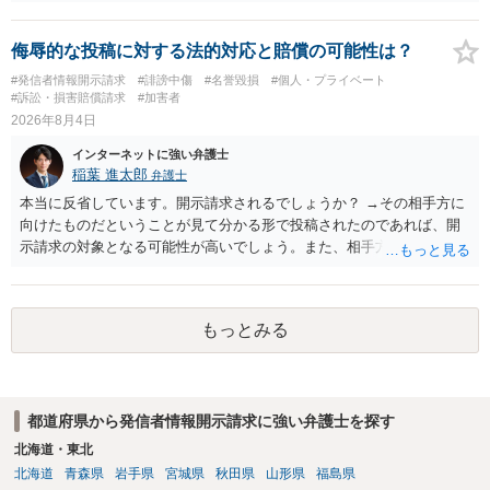
要件事実を満たしていると判断すれば、補充は求められません。 相手
方が口頭で反論したのは、仮処分は迅速性が要求されるためです。 書
面での反論となれば、より遅延する可能性がございます。 また、本件
侮辱的な投稿に対する法的対応と賠償の可能性は？
はXのため、APのIPアドレスの保存期間の問題もございます。 開示請
#発信者情報開示請求
#誹謗中傷
#名誉毀損
#個人・プライベート
求は法律知識が不可欠ですが、それだけでは足りず、実務を踏まえた
#訴訟・損害賠償請求
#加害者
方法を選択することが重要です。
2026年8月4日
インターネットに強い弁護士
稲葉 進太郎
弁護士
本当に反省しています。開示請求されるでしょうか？ →その相手方に
向けたものだということが見て分かる形で投稿されたのであれば、開
示請求の対象となる可能性が高いでしょう。また、相手方の投稿した
文章からすると、実際に発信者情報開示請求がなされる可能性がある
と存じます。発信者情報開示請求が進むと、投稿に使った回線の契約
者のところに、意見照会がなされます。アカウント情報開示の場合
もっとみる
は、アカウントの登録メールに意見照会がなされます。 また、された
場合賠償金はいくらでしょうか。 →ケースバイケースであり、数万円
から１００万単位まで様々でしょう。裁判外であれば交渉して相手方
の請求額から減額することを試みることとなるでしょう。
都道府県から発信者情報開示請求に強い弁護士を探す
北海道・東北
北海道
青森県
岩手県
宮城県
秋田県
山形県
福島県