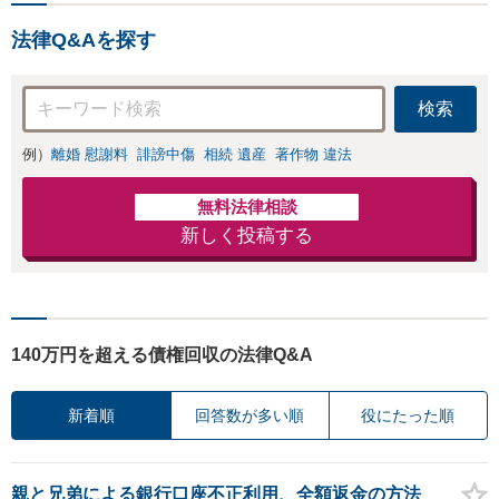
法律Q&Aを探す
検索
例）
離婚 慰謝料
誹謗中傷
相続 遺産
著作物 違法
無料法律相談
新しく投稿する
140万円を超える債権回収の法律Q&A
新着順
回答数が多い順
役にたった順
親と兄弟による銀行口座不正利用、全額返金の方法