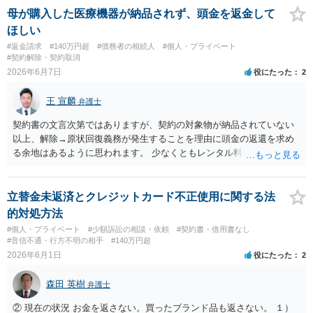
母が購入した医療機器が納品されず、頭金を返金して
ほしい
#返金請求
#140万円超
#債務者の相続人
#個人・プライベート
#契約解除・契約取消
2026年6月7日
役にたった
2
王 宣麟
弁護士
契約書の文言次第ではありますが、契約の対象物が納品されていない
以上、解除→原状回復義務が発生することを理由に頭金の返還を求め
る余地はあるように思われます。 少なくともレンタル料金分は使用料
として一部相殺（控除）される可能性はあると思いますが、この辺り
のレンタル料等も契約書等に記載がないか、また、納期や頭金の返還
条項等を確認する必要があるかと存じます。 関連する資料一式を持参
立替金未返済とクレジットカード不正使用に関する法
して弁護士に相談されることをお勧めします。
的対処方法
#個人・プライベート
#少額訴訟の相談・依頼
#契約書・借用書なし
#音信不通・行方不明の相手
#140万円超
2026年6月1日
役にたった
2
森田 英樹
弁護士
② 現在の状況 お金を返さない。買ったブランド品も返さない。 １）