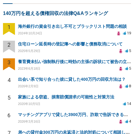
140万円を超える債権回収の法律Q&Aランキング
1
海外銀行の資金引き出し不可とブラックリスト問題の相談
19
2024年10月24日
2
住宅ローン延長時の登記簿への影響と債務取消について
5
2025年5月29日
3
養育費未払い強制執行後に時効の主張の訴状にて被告の立場です。東京裁判所対応可能弁護人を探しております
5
2023年6月18日
4
出会い系で知り合った彼に貸した400万円の回収方法は？
8
2026年2月9日
5
家族による窃盗、損害賠償請求の可能性と対策方法
14
2020年10月5日
6
マッチングアプリで貸した3900万円、詐欺で告訴できるか？
4
2026年3月16日
7
弟への貸付金300万円の未返済と法的対処について相談したい