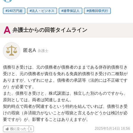
140万円超
法人・ビジネス
連帯保証人
債権回収代行
弁護士からの回答タイムライン
匿名A
弁護士
債務引き受けは、元の債務者が債務者のままである併存的債務引き
受けと、元の債務者が責任を免れる免責的債務引き受けの二種類が
ありますが、いずれにせよ、債権者の承諾等（法的には不正確です
が）が必要です。

また、債務引き受けと、株式譲渡は、独立した別のものですから、
原則としては、両者は関連しません。

契約時点で両者が関連するという特約を結んでいれば、債務引き受
けの瑕疵（弁済能力がないことが瑕疵と言えるかどうかは検討が必
要ですが）が、影響することはありえますが。
2025年5月14日 16:56
役に立った
1