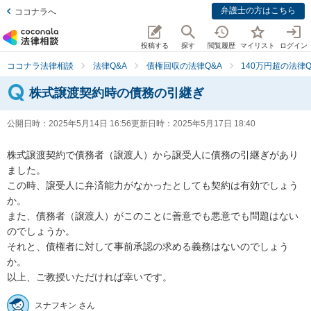
弁護士の方はこちら
ココナラへ
投稿する
探す
閲覧履歴
マイリスト
ログイン
ココナラ法律相談
法律Q&A
債権回収の法律Q&A
140万円超の法律Q
株式譲渡契約時の債務の引継ぎ
公開日時：
2025年5月14日 16:56
更新日時：
2025年5月17日 18:40
株式譲渡契約で債務者（譲渡人）から譲受人に債務の引継ぎがあり
ました。

この時、譲受人に弁済能力がなかったとしても契約は有効でしょう
か。

また、債務者（譲渡人）がこのことに善意でも悪意でも問題はない
のでしょうか。

それと、債権者に対して事前承認の求める義務はないのでしょう
か。

以上、ご教授いただければ幸いです。
スナフキン さん