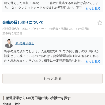
建て替えした金額：200万 ・・・詐欺に該当する可能性が高いでしょ
う。 ２） クレジットカードを盗まれた可能性あり、不正使用された模
様。カード会社の調査により、使用者は相手であると判明し、警察へ
被害届を提出する予定。電話連絡済み。 ・・・あなたのカードを使用
されたという場合 あなたもカード会社に対して詐欺の共犯に該当す
金銭の貸し借りについて
る可能性があります。 ③ 相談したいこと 全額返済もしくは処罰
#債権回収代行
#個人・プライベート
#契約書・借用書なし
#140万円超
を与えること。 １） 全額返済してほしい ・・・ご質問の内容・経緯
2026年5月26日
からすると 至難の業でしょう。 ２） 返済できない場合は、横領罪ま
たは窃盗罪として問えるか ・・・どれだけの裏付け証拠があるか次第
泉 亮介
弁護士
です。 3） その他、最適な対処方法はあるか ・・・いずれにせよ 弁
護士に直接相談するか あきらめるか という流れになると思われま
相手の資力次第でしょう。入金履歴やLINEでの貸し借りのやり取りが
す。
証拠として残っているのであれば，貸金返還請求権自体は認められる
かと思われます。その上で，相手に一定程度資産があるのであれば，
返済額を増やしたり，裁判等の上で強制執行手続きへ進む等の対応が
考えられます。
もっとみる
都道府県から140万円超に強い弁護士を探す
北海道・東北