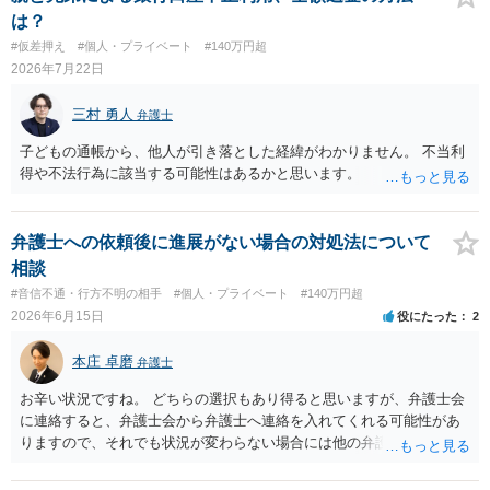
は？
#仮差押え
#個人・プライベート
#140万円超
2026年7月22日
三村 勇人
弁護士
子どもの通帳から、他人が引き落とした経緯がわかりません。 不当利
得や不法行為に該当する可能性はあるかと思います。
弁護士への依頼後に進展がない場合の対処法について
相談
#音信不通・行方不明の相手
#個人・プライベート
#140万円超
2026年6月15日
役にたった
2
本庄 卓磨
弁護士
お辛い状況ですね。 どちらの選択もあり得ると思いますが、弁護士会
に連絡すると、弁護士会から弁護士へ連絡を入れてくれる可能性があ
りますので、それでも状況が変わらない場合には他の弁護士を探すと
いうことでもよいかもしれません。参考にしてください。