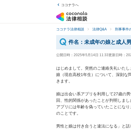
ココナラへ
ココナラ法律相談
法律Q&A
刑事事件の
件名：未成年の娘と成人
公開日時：
2025年5月14日 11:33
更新日時：
20
はじめまして。突然のご連絡失礼いたしま
娘（現在高校1年生）について、深刻な
きます。

娘は出会い系アプリを利用して27歳の
回、性的関係があったことが判明しました
アプリには年齢を偽っていたことになり
のことです。

男性と娘は付き合うと違法になる」と話