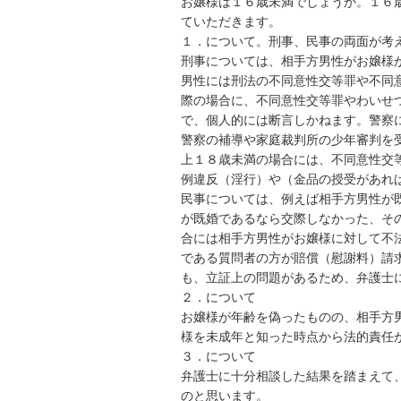
お嬢様は１６歳未満でしょうか。１６
ていただきます。

１．について。刑事、民事の両面が考え
刑事については、相手方男性がお嬢様
男性には刑法の不同意性交等罪や不同
際の場合に、不同意性交等罪やわいせ
で、個人的には断言しかねます。警察
警察の補導や家庭裁判所の少年審判を
上１８歳未満の場合には、不同意性交
例違反（淫行）や（金品の授受があれば
民事については、例えば相手方男性が
が既婚であるなら交際しなかった、そ
合には相手方男性がお嬢様に対して不
である質問者の方が賠償（慰謝料）請
も、立証上の問題があるため、弁護士に
２．について

お嬢様が年齢を偽ったものの、相手方
様を未成年と知った時点から法的責任が
３．について

弁護士に十分相談した結果を踏まえて
のと思います。
