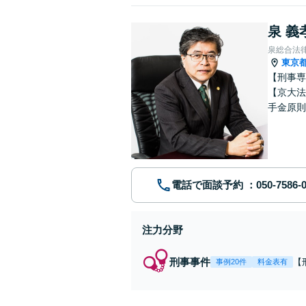
泉 義
泉総合法
東京
【刑事専
【京大法
手金原則
談、刑事
電話で面談予約
注力分野
刑事事件
【
事例20件
料金表有
7
金
接