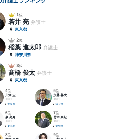
の弁護士ランキング
1
位
若井 亮
弁護士
東京都
2
位
稲葉 進太郎
弁護士
神奈川県
3
位
髙橋 俊太
弁護士
東京都
4
5
位
位
川添 圭
加藤 善大
弁護士
弁護士
大阪府
埼玉県
6
7
位
位
泉 亮介
竹本 真紀
弁護士
弁護士
東京都
愛知県
8
9
位
位