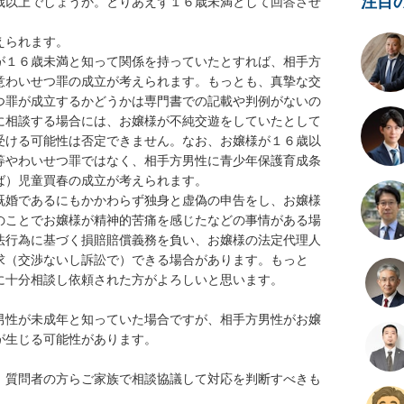
注目
歳以上でしょうか。とりあえず１６歳未満として回答させ
られます。

が１６歳未満と知って関係を持っていたとすれば、相手方
意わいせつ罪の成立が考えられます。もっとも、真摯な交
つ罪が成立するかどうかは専門書での記載や判例がないの
に相談する場合には、お嬢様が不純交遊をしていたとして
受ける可能性は否定できません。なお、お嬢様が１６歳以
等やわいせつ罪ではなく、相手方男性に青少年保護育成条
）児童買春の成立が考えられます。

既婚であるにもかかわらず独身と虚偽の申告をし、お嬢様
のことでお嬢様が精神的苦痛を感じたなどの事情がある場
法行為に基づく損賠賠償義務を負い、お嬢様の法定代理人
求（交渉ないし訴訟で）できる場合があります。もっと
十分相談し依頼された方がよろしいと思います。

男性が未成年と知っていた場合ですが、相手方男性がお嬢
生じる可能性があります。

、質問者の方らご家族で相談協議して対応を判断すべきも