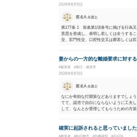
2026年8月5日
匿名A
弁護士
第177条 1 前条第1項各号に掲げる行
意思を形成し、表明し若しくは全うするこ
交、肛門性交、口腔性交又は膣若しくは肛
あってわいせつなもの（以下この条及び第
係の有無にかかわらず、5年以上の有期拘禁
に類する行為又は事由により、同意しない
妻からの一方的な離婚要求に対する
せ又はその状態にあることに乗じて、わい
#被害者
#暴行・傷害罪
上10年以下の拘禁刑に処する。 ③アル
2026年8月5日
と。 以上の通りですから、アルコール摂
することが困難な状態」であることが必要
匿名A
弁護士
なにか有効な打開策などありますでしょう
てて、認否で自白にならないように工夫し
して、なんとか受理してもらうための方策
ことでしょう。
確実に起訴されると思っていました
#被害者
#執行猶予
#刑事裁判
#不起訴