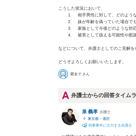
こうした状況において、

	1.	相手男性に対して、どのような法的責任を問うことができるのか

	2.	妹が年齢を偽っていた場合でも、相手が未成年と知っていたときの法的影響

	3.	家族として今後どのような対応をとるべきか

	4.	被害として扱える可能性や慰謝料請求の可否

などについて、弁護士としてのご見解を
どうぞよろしくお願いいたします。
匿名で さん
弁護士からの回答タイム
泉 義孝
弁護士
東京都
>
港区
刑事事件に注力する弁護士