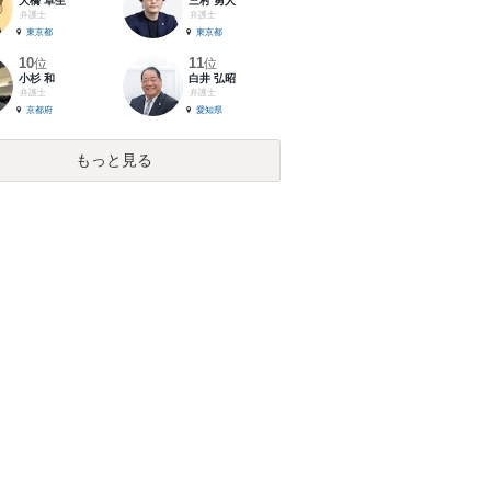
大橋 卓生
三村 勇人
弁護士
弁護士
東京都
東京都
10
11
位
位
小杉 和
白井 弘昭
弁護士
弁護士
京都府
愛知県
もっと見る