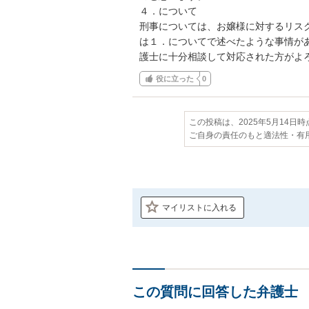
４．について

刑事については、お嬢様に対するリス
は１．についてで述べたような事情が
護士に十分相談して対応された方がよ
役に立った
0
この投稿は、2025年5月14日
ご自身の責任のもと適法性・有
マイリストに入れる
この質問に回答した弁護士