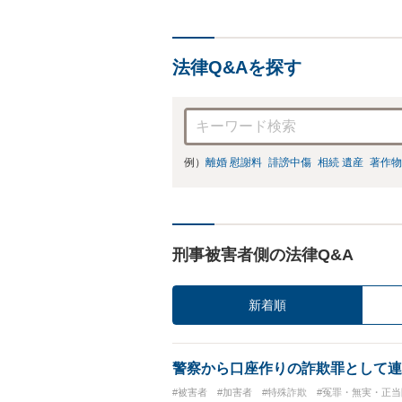
依
法律Q&Aを探す
例）
離婚 慰謝料
誹謗中傷
相続 遺産
著作物
刑事被害者側の法律Q&A
新着順
警察から口座作りの詐欺罪として連
#被害者
#加害者
#特殊詐欺
#冤罪・無実・正当