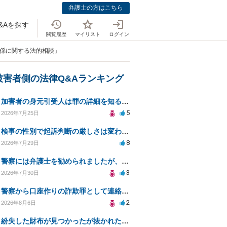
弁護士の方はこちら
&Aを探す
閲覧履歴
マイリスト
ログイン
関係に関する法的相談」
被害者側の法律Q&Aランキング
加害者の身元引受人は罪の詳細を知ることができるか？
5
2026年7月25日
検事の性別で起訴判断の厳しさは変わるのか知りたい
8
2026年7月29日
警察には弁護士を勧められましたが、費用対効果で依頼をすることを躊躇しています。
3
2026年7月30日
警察から口座作りの詐欺罪として連絡が来ました。
2
2026年8月6日
紛失した財布が見つかったが抜かれた現金について