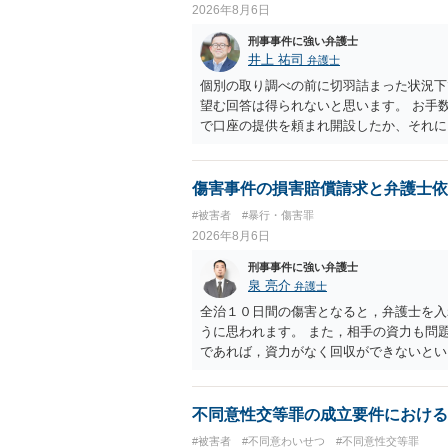
2026年8月6日
刑事事件に強い弁護士
井上 祐司
弁護士
個別の取り調べの前に切羽詰まった状況下
望む回答は得られないと思います。 お手
で口座の提供を頼まれ開設したか、それに
ついて、お近くで詳細な法律相談を受けら
でいえば、任意取り調べの場合、ＩＣレコ
ます。
傷害事件の損害賠償請求と弁護士依
#被害者
#暴行・傷害罪
2026年8月6日
刑事事件に強い弁護士
泉 亮介
弁護士
全治１０日間の傷害となると，弁護士を入
うに思われます。 また，相手の資力も問
であれば，資力がなく回収ができないとい
不同意性交等罪の成立要件における
#被害者
#不同意わいせつ
#不同意性交等罪