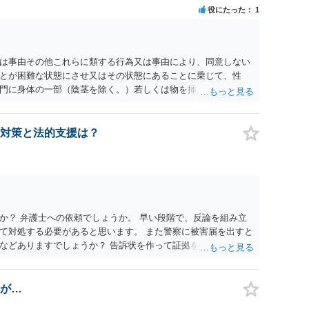
役にたった
1
為又は事由その他これらに類する行為又は事由により、同意しない
とが困難な状態にさせ又はその状態にあることに乗じて、性
門に身体の一部（陰茎を除く。）若しくは物を挿入する行為で
179条第2項において「性交等」という。）をした者は、婚姻関
刑に処する。 第176条 1次に掲げる行為又は事由その他これら
意思を形成し、表明し若しくは全うすることが困難な状態にさ
対策と法的支援は？
せつな行為をした者は、婚姻関係の有無にかかわらず、6月以
コール若しくは薬物を摂取させること又はそれらの影響があるこ
取だけでなく、「同意しない意思を形成し、表明し若しくは全う
です。
か？ 弁護士への依頼でしょうか。 早い段階で、反論を組み立
て対処する必要があると思います。 また警察に被害届を出すと
などありますでしょうか？ 告訴状を作って証拠をそろえて出す
が…