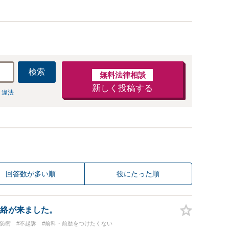
頼下さい。
検索
無料法律相談
新しく投稿する
 違法
回答数が多い順
役にたった順
絡が来ました。
防衛
#不起訴
#前科・前歴をつけたくない