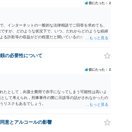
役にたった
2
で、インターネットの一般的な法律相談でご回答を求めても、
数ですが、どのような状況下で、いつ、だれからどのような経緯
よる詐欺等の収益がどの程度だと聞いているのかということに
れたうえで対処方法を探された方がよいと思われます。 一般論
ーダーを持参して取り調べ内容を録音することは必須だと考え
頼の必要性について
役にたった
2
れたとして，弁護士費用で赤字になってしまう可能性は高いよ
題として考えられ，刑事事件の際に示談等の話がされなかったの
うリスクもあるでしょう。
同意とアルコールの影響