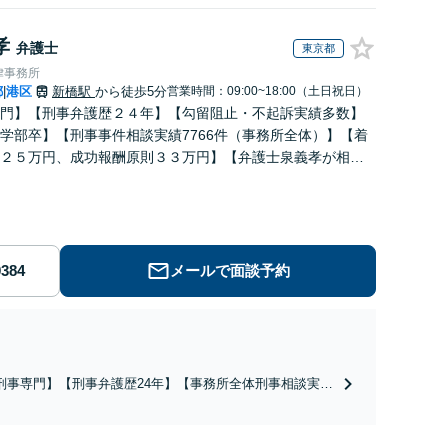
孝
弁護士
東京都
律事務所
都
港区
新橋駅
から徒歩5分
営業時間：09:00~18:00（土日祝日）
|
門】【刑事弁護歴２４年】【勾留阻止・不起訴実績多数】
学部卒】【刑事事件相談実績7766件（事務所全体）】【着
２５万円、成功報酬原則３３万円】【弁護士泉義孝が相
弁護を担当】【逮捕・勾留でお悩みの方はご相談下さい】
メールで面談予約
刑事専門】【刑事弁護歴24年】【事務所全体刑事相談実績
766件】【釈放・不起訴実績多数】【京大法学部卒】【着手
原則２２万円（税込）】【弁護士泉義孝が相談、弁護を直
担当】逮捕されお困りの方は是非弁護士泉義孝にご相談ご