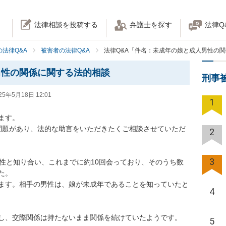
法律相談を投稿する
弁護士を探す
法律Q
法律Q&A
被害者の法律Q&A
法律Q&A「件名：未成年の娘と成人男性の
男性の関係に関する法的相談
刑事
25年5月18日 12:01
1
す。

問題があり、法的な助言をいただきたくご相談させていただ
2
3
男性と知り合い、これまでに約10回会っており、そのうち数
。

ます。相手の男性は、娘が未成年であることを知っていたと
4
し、交際関係は持たないまま関係を続けていたようです。

5