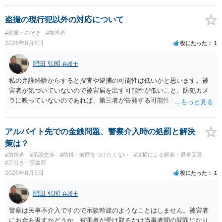
の程度だと聞いているのかということについて、お近くで詳細な法律
相談を受けられたうえで対処方法を探された方がよいと思われます。
盗撮の現行犯以外の対応について
一般論でいえば、任意取り調べの場合、ＩＣレコーダーを持参して取
#盗撮・のぞき
#加害者
り調べ内容を録音することは必須だと考えます。
2026年8月6日
役にたった
1
肥田 弘昭
弁護士
私の弁護経験からすると捜査や逮捕の可能性は低いかと思います。被
害者が気づいていないので被害届を出す可能性が低いこと、防犯カメ
ラに映っていないのであれば、第三者が告発する可能性も低いこと、
証拠は削除されていることからです。但し、「電車内で携帯で対面に
座る女性を盗撮(全体像写真1枚と5秒程度の動画)してしまいました。下
着や胸など強調したものではありません。」とありますが、少なくと
アルバイト先での金銭問題、警察介入時の処罰と解決
も捜査段階では性的姿態等撮影罪の被疑事実で逮捕勾留されるケース
策は？
が私の弁護経験では多くなった印象です（最終的には不起訴ないし各
#加害者
#示談交渉
#前科・前歴をつけたくない
#逮捕による解雇・退学回避
都道府県の迷惑防止条例違反になることもあります）。2度としないこ
#万引き・窃盗罪
とをお勧めいたします。ご参考にしてください。
2026年8月5日
役にたった
1
肥田 弘昭
弁護士
警察は民事不介入ですので示談斡旋のようなことはしません。被害者
にお金を返すかどうか、被害者が受け取るかは当事者間の問題になり