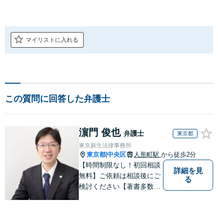
マイリストに入れる
この質問に回答した弁護士
濵門 俊也
弁護士
東京都
東京新生法律事務所
東京都
中央区
人形町駅
から徒歩2分
|
【時間制限なし！初回相談
詳細を見
無料】ご依頼は相談後にご
る
検討ください【著書多数】
【離婚の解決実績300件以
上】心のケアもしながら全