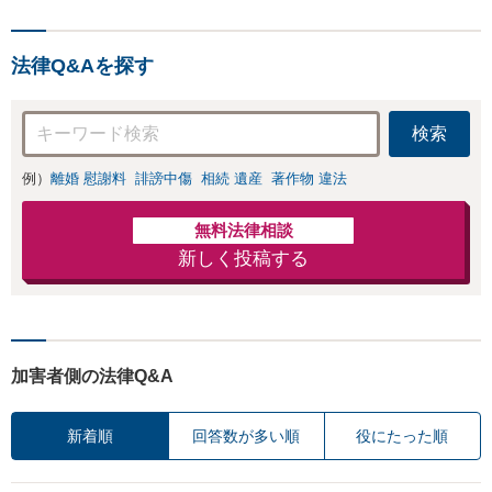
力でサポートします【相続
問題】複雑な遺産分割・相
続放棄・遺留分なども、基
法律Q&Aを探す
本からわかりやすくご説明
します【人形町駅2分】
検索
例）
離婚 慰謝料
誹謗中傷
相続 遺産
著作物 違法
無料法律相談
新しく投稿する
加害者側の法律Q&A
新着順
回答数が多い順
役にたった順