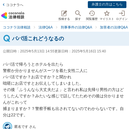
弁護士の方はこちら
ココナラへ
投稿する
探す
閲覧履歴
マイリスト
ログイン
ココナラ法律相談
法律Q&A
刑事事件の法律Q&A
加害者の法律Q&A
パパ活これどうなるの
公開日時：
2025年5月13日 14:55
更新日時：
2025年5月16日 15:40
パパ活で帰ろうとホテルを出たら

警察か分かりませんがスーツを着た女性二人に

パパ活ですか？お店ですか？と聞かれ

咄嗟にお店ですとお伝えしてしまいました。

その後「ふうんなら大丈夫だよ」と言われ私は先帰り男性の方はど
うしたんですか？みたいな感じで話してたためその後は分かりませ
んがこれって

捕まりますか？？警察手帳も出されてないのでわからないです。自
分は22です。
匿名です さん