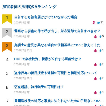
加害者側の法律Q&Aランキング
1
自首するも被害届けがでていなかった場合
11
2026年8月3日
2
警察から窃盗の件で呼び出し、財布返却で自首すべきか？
5
2026年8月2日
3
弁護士の意見が異なる場合の信頼基準について教えてください
3
2026年7月25日
4
LINEで会社批判、警察が立件する可能性は？
2
2026年8月3日
5
盗撮行為の後日捜査や逮捕の可能性と初動対応について
2
2026年7月27日
6
窃盗起訴、執行猶予の可能性は？
3
2026年8月3日
7
書類送検後の対応と家族に知られないための手続きについて相談