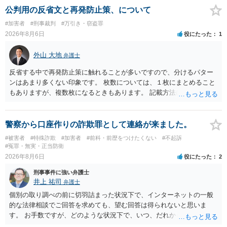
公判用の反省文と再発防止策、について
#加害者
#刑事裁判
#万引き・窃盗罪
2026年8月6日
役にたった
1
外山 大地
弁護士
反省する中で再発防止策に触れることが多いですので、分けるパター
ンはあまり多くない印象です。 枚数については、１枚にまとめること
もありますが、複数枚になるときもあります。 記載方法については、
手書きかどうかで裁判官に与える印象が大きく変わることはないと思
います。 したがいまして、いずれも良いかと考えます。
警察から口座作りの詐欺罪として連絡が来ました。
#被害者
#特殊詐欺
#加害者
#前科・前歴をつけたくない
#不起訴
#冤罪・無実・正当防衛
2026年8月6日
役にたった
2
刑事事件に強い弁護士
井上 祐司
弁護士
個別の取り調べの前に切羽詰まった状況下で、インターネットの一般
的な法律相談でご回答を求めても、望む回答は得られないと思いま
す。 お手数ですが、どのような状況下で、いつ、だれからどのような
経緯で口座の提供を頼まれ開設したか、それによる詐欺等の収益がど