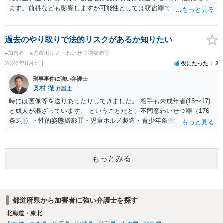
ます。前科なども影響しますが可能性としては窃盗罪ですので、逮捕
勾留や略式起訴などの可能性もあります。ご参考にしてください。
過去のやり取りで法的リスクがあるか知りたい
#加害者
#児童ポルノ・わいせつ物頒布等
2026年8月5日
役にたった
2
刑事事件に強い弁護士
奥村 徹
弁護士
時には画像等を送りあったりしてきました。 相手も未成年者(15〜17)
と成人が混ざっています。 ということだと、不同意わいせつ罪（176
条3項）・性的姿態撮影罪・児童ポルノ製造・青少年条例違反（わいせ
つ行為 児童ポルノ要求）などが検討されます。 重い罪もあるの
で、警察にバレれば、それなりの捜査を受けるでしょう。
もっとみる
都道府県から加害者に強い弁護士を探す
北海道・東北