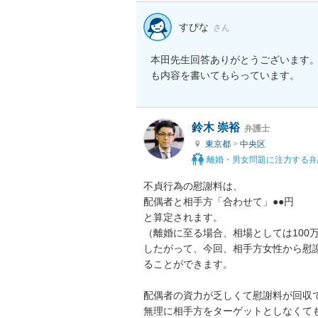
すぴな
さん
本田先生回答ありがとうございます
も内容を書いてもらっています。
鈴木 崇裕
弁護士
東京都
>
中央区
離婚・男女問題に注力する弁
不貞行為の慰謝料は、

配偶者と相手方「合わせて」●●円

と算定されます。

（離婚に至る場合、相場としては100万
したがって、今回、相手方女性から慰
ることができます。

配偶者の資力が乏しくて慰謝料が回収
無理に相手方をターゲットとしなくて