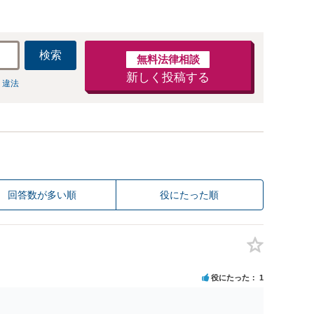
検索
無料法律相談
新しく投稿する
 違法
回答数が多い順
役にたった順
役にたった
1