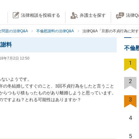
法律相談を投稿する
弁護士を探す
法律Q
女問題の法律Q&A
不倫慰謝料の法律Q&A
法律Q&A「旦那の不貞行為に対
慰謝料
不倫
18年7月2日 12:50
1
いようです。

2
年の冬結婚してすぐのこと、3回不貞行為をしたと言うこと
からつもり積もったものがあり離婚しようと思っています。
3
ですよね？とれる可能性はありますか？

4
5