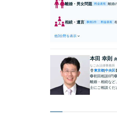
離婚・男女問題
離婚
料金表有
く十
を払
相続・遺言
事例1件
料金表有
他3分野を表示
本田 幸則
なごみ法律事務所
東京都
中央区
|
🔵初回相談0円
離婚・相続など
士にご相談くだ
添い、最善の解
談可】【プライ