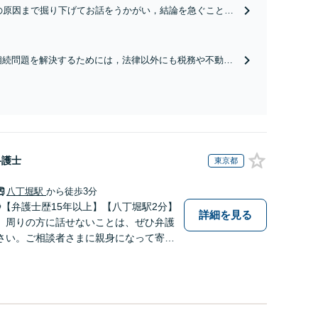
の原因まで掘り下げてお話をうかがい，結論を急ぐことな
分にお考えいただき，離婚後の生活についても細心の注意
って，安心できる解決を目指して対応します。
相続問題を解決するためには，法律以外にも税務や不動産
鑑定評価など，幅広い知識が必要になります。多くの経験
から迅速な問題解決をはかり，必要に応じて各種専門家と
連携します。
弁護士
東京都
八丁堀駅
から徒歩3分
🔵【弁護士歴15年以上】【八丁堀駅2分】
詳細を見る
、周りの方に話せないことは、ぜひ弁護
さい。ご相談者さまに親身になって寄り
決方法をご提案いたします。【子連れ相
バシー厳守】