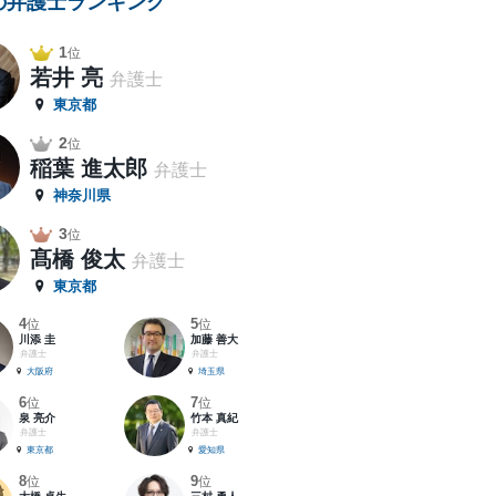
の弁護士ランキング
1
位
若井 亮
弁護士
東京都
2
位
稲葉 進太郎
弁護士
神奈川県
3
位
髙橋 俊太
弁護士
東京都
4
5
位
位
川添 圭
加藤 善大
弁護士
弁護士
大阪府
埼玉県
6
7
位
位
泉 亮介
竹本 真紀
弁護士
弁護士
東京都
愛知県
8
9
位
位