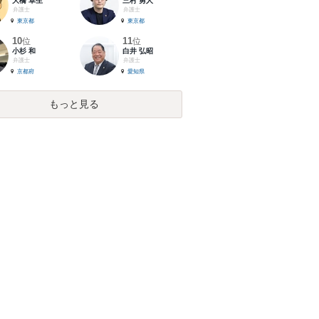
大橋 卓生
三村 勇人
弁護士
弁護士
東京都
東京都
10
11
位
位
小杉 和
白井 弘昭
弁護士
弁護士
京都府
愛知県
もっと見る