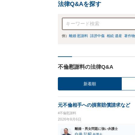
法律Q&Aを探す
例）
離婚 慰謝料
誹謗中傷
相続 遺産
著作物
不倫慰謝料の法律Q&A
新着順
元不倫相手への損害賠償請求など
#不倫慰謝料
2026年8月6日
離婚・男女問題に強い弁護士
白井 弘昭
弁護士