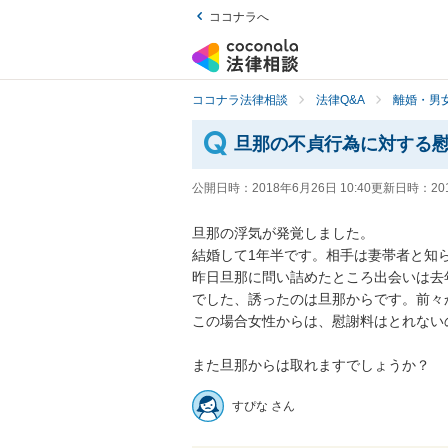
ココナラへ
ココナラ法律相談
法律Q&A
離婚・男
旦那の不貞行為に対する
公開日時：
2018年6月26日 10:40
更新日時：
20
旦那の浮気が発覚しました。

結婚して1年半です。相手は妻帯者と知らな
昨日旦那に問い詰めたところ出会いは去
でした、誘ったのは旦那からです。前々
この場合女性からは、慰謝料はとれないの
すぴな さん