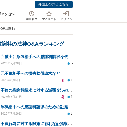
弁護士の方はこちら
&Aを探す
閲覧履歴
マイリスト
ログイン
する慰謝料」
慰謝料の法律Q&Aランキング
弁護士に浮気相手への慰謝料請求を依頼する費用相場は？
5
2026年7月28日
元不倫相手への損害賠償請求など
1
2026年8月6日
不倫の慰謝料請求に対する減額交渉の可能性と対策
1
2026年7月31日
浮気相手への慰謝料請求のための証拠集めと探偵選び
3
2026年7月26日
不貞行為に対する離婚に有利な証拠収集方法と法的手続きについて