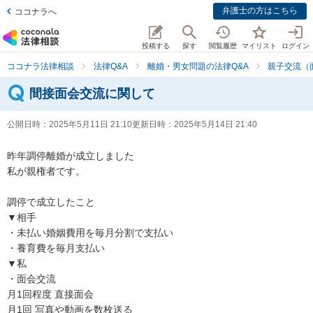
弁護士の方はこちら
ココナラへ
投稿する
探す
閲覧履歴
マイリスト
ログイン
ココナラ法律相談
法律Q&A
離婚・男女問題の法律Q&A
親子交流（
間接面会交流に関して
公開日時：
2025年5月11日 21:10
更新日時：
2025年5月14日 21:40
昨年調停離婚が成立しました

私が親権者です。

調停で成立したこと

▼相手

・未払い婚姻費用を毎月分割で支払い

・養育費を毎月支払い

▼私

・面会交流 

月1回程度 直接面会

月1回 写真や動画を数枚送る
