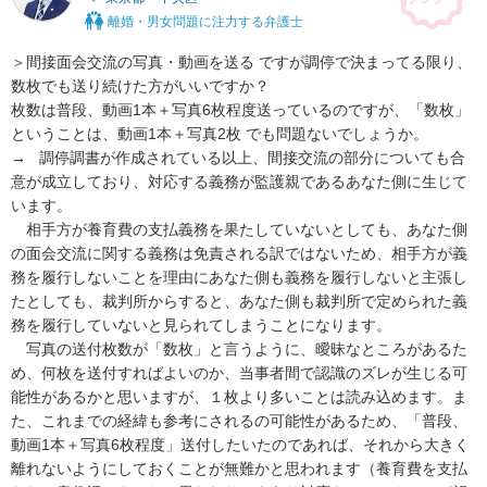
離婚・男女問題に注力する弁護士
＞間接面会交流の写真・動画を送る ですが調停で決まってる限り、
数枚でも送り続けた方がいいですか？

枚数は普段、動画1本＋写真6枚程度送っているのですが、「数枚」
ということは、動画1本＋写真2枚 でも問題ないでしょうか。

→   調停調書が作成されている以上、間接交流の部分についても合
意が成立しており、対応する義務が監護親であるあなた側に生じて
います。

　相手方が養育費の支払義務を果たしていないとしても、あなた側
の面会交流に関する義務は免責される訳ではないため、相手方が義
務を履行しないことを理由にあなた側も義務を履行しないと主張し
たとしても、裁判所からすると、あなた側も裁判所で定められた義
務を履行していないと見られてしまうことになります。

　写真の送付枚数が「数枚」と言うように、曖昧なところがあるた
め、何枚を送付すればよいのか、当事者間で認識のズレが生じる可
能性があるかと思いますが、１枚より多いことは読み込めます。ま
た、これまでの経緯も参考にされるの可能性があるため、「普段、
動画1本＋写真6枚程度」送付したいたのであれば、それから大きく
離れないようにしておくことが無難かと思われます（養育費を支払