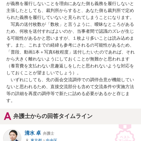
が義務を履行しないことを理由にあなた側も義務を履行しないと
主張したとしても、裁判所からすると、あなた側も裁判所で定め
られた義務を履行していないと見られてしまうことになります。

　写真の送付枚数が「数枚」と言うように、曖昧なところがある
ため、何枚を送付すればよいのか、当事者間で認識のズレが生じ
る可能性があるかと思いますが、１枚より多いことは読み込めま
す。また、これまでの経緯も参考にされるの可能性があるため、
「普段、動画1本＋写真6枚程度」送付したいたのであれば、それ
から大きく離れないようにしておくことが無難かと思われます
（養育費を支払わない意趣返しをしたと思われないような対応を
しておくことが望ましいでしょう）。

　いずれにしても、先の面会交流調停での調停合意が機能してい
ないと思われるため、直接交流部分も含めて交流条件や実施方法
等の詳細を再度の調停等で新たに詰める必要があるかと存じま
す。
弁護士からの回答タイムライン
清水 卓
弁護士
東京都
>
中央区