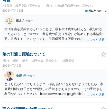
可否
#養育費
#親子交流（面会交流）
#親権
#婚姻費用(別居中の生活費など)
2026年7月23日
役にたった
3
匿名A
弁護士
生活保護を受給するということは、最低生活費すら賄えない状態にな
ったということですので、養育費の変更（免除）が認められる事情変
更に該当することになります。生活保護費は所得ではないので、「保
護費から養育費を支払え」という結論にはなりません。ただ、実際に
支払った場合に返還請求権が認められたり役所から何らかのペナルテ
ィが課されたりするわけではなく、「残りのお金で自己責任で生活せ
娘の引渡し距離について
よ」ということになるので、生活保護を受給することになった時はす
#親権
#調停
#審判
#親子交流（面会交流）
#親族関係
みやかに合意のための話し合いあるいは調停申立てをすべきでしょ
2026年7月9日
う。
倉田 勲
弁護士
どうしたらいいでしょうか？ →話し合いにならないようでしたら、家
庭裁判所では子どもの引渡しの手続きがありますので、その手続きを
利用なさってください。 https://www.courts.go.jp/saiban/syurui/syurui
_kazi/kazi_07_09/index.html