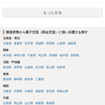
すべきでないというのが実務の考え方ではないかと思います。 ③あな
たが主たる監護者なのであれば監護者指定等の審判が認められる可能
もっとみる
性はあるでしょう。ただ、本案の前に保全処分（仮処分）を先行して
出すことには慎重になる（本案と同時に判断する）事案もあります。
弁護士へ依頼済みであれば、見通しについては担当弁護士の意見が最
も信頼できると思います。
都道府県から親子交流（面会交流）に強い弁護士を探す
北海道・東北
北海道
青森県
岩手県
宮城県
秋田県
山形県
福島県
関東
東京都
神奈川県
千葉県
埼玉県
茨城県
栃木県
群馬県
北陸・甲信越
新潟県
長野県
山梨県
石川県
富山県
福井県
東海
愛知県
静岡県
岐阜県
三重県
関西
大阪府
兵庫県
京都府
滋賀県
奈良県
和歌山県
中国
広島県
岡山県
山口県
鳥取県
島根県