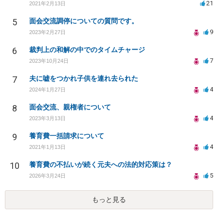
21
2021年2月13日
5
面会交流調停についての質問です。
9
2023年2月27日
6
裁判上の和解の中でのタイムチャージ
7
2023年10月24日
7
夫に嘘をつかれ子供を連れ去られた
4
2024年1月27日
8
面会交流、親権者について
4
2023年3月13日
9
養育費一括請求について
4
2021年1月13日
10
養育費の不払いが続く元夫への法的対応策は？
5
2026年3月24日
もっと見る