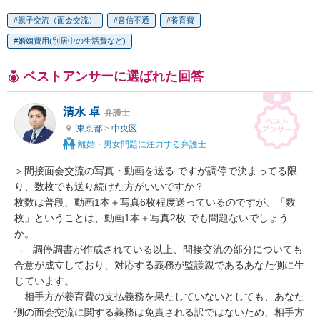
親子交流（面会交流）
音信不通
養育費
婚姻費用(別居中の生活費など)
ベストアンサーに選ばれた回答
清水 卓
弁護士
東京都
>
中央区
離婚・男女問題に注力する弁護士
＞間接面会交流の写真・動画を送る ですが調停で決まってる限
り、数枚でも送り続けた方がいいですか？

枚数は普段、動画1本＋写真6枚程度送っているのですが、「数
枚」ということは、動画1本＋写真2枚 でも問題ないでしょう
か。

→   調停調書が作成されている以上、間接交流の部分についても
合意が成立しており、対応する義務が監護親であるあなた側に生
じています。

　相手方が養育費の支払義務を果たしていないとしても、あなた
側の面会交流に関する義務は免責される訳ではないため、相手方