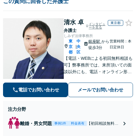
この質問に回答した弁護士
清水 卓
東京都
インタビュ
ーを見る
弁護士
しみず法律事務所
東
中
銀座駅
から
営業時間：本
京
央
|
日定休日
徒歩3分
都
区
【電話・WEBによる初回無料相談も
可】弊事務所では、来所頂いての面
談以外にも、電話・オンライン形式
での初回無料相談も実施中。すぐに
弁護士にご相談頂くことで、今のご
電話でお問い合わせ
メールでお問い合わせ
不安が和らぐとともに、問題解決の
ために前に進むことができます。
注力分野
離婚・男女問題
【初回相談無料】
事例1件
料金表有
【電話・オンライ
ン相談対応】あな