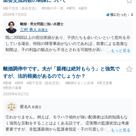
面会交流回数の制限について
#親子交流（面会交流）
#性格の不一致
#審判
#裁判
2026年7月6日
役にたった
2
離婚・男女問題に強い弁護士
三村 勇人
弁護士
既に200回以上の宿泊実績があり、子供たちも会いたいという意向を示
している場合、特段の障害事由がないのであれば、前妻による急激な
制限は、子の利益の観点から不当とされる可能性が高いと考えられま
す。 審判においては、これまでの実績を踏まえ、子供の成長に応じた
面会交流となることが期待できるかと思われます。
離婚調停中です。夫が「親権は絶対もらう」と強気で
すが、法的根拠があるのでしょうか？
#親権
#調停
#親子交流（面会交流）
#離婚すること自体
#育児放棄
#悪意の遺棄
2026年6月27日
匿名A
弁護士
①わかりません。例えば、モラハラ傾向が強い配偶者は法的知識もな
く強気な言動をすることはよくある話です。 ②実際の監護状況は考慮
要素ですが、非監護親側から監護者指定・子の引渡し保全処分が申し
立てられている期間中の監護状況は、監護期間の判断においては重視