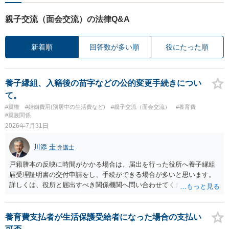
親子交流（面会交流）の法律Q&A
新着順
回答数が多い順
役にたった順
養子縁組、入籍後の苗字などの公的変更手続きについ
て。
#親権
#婚姻費用(別居中の生活費など)
#親子交流（面会交流）
#養育費
#親族関係
2026年7月31日
川添 圭
弁護士
戸籍謄本の反映に時間がかかる場合は、届出を行った役所へ養子縁組
届受理証明書の交付申請をし、手続ができる場合が多いと思います。
詳しくは、役所と届出すべき関係機関へ問い合わせてください。
養育費支払者が生活保護受給者になった場合の支払い