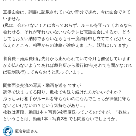
直接面会は、調書に記載されていない部分で揉め、今は面会できて
いません

(私は、会わせない！とは言っておらず、ルールを守ってくれるなら
会わせる、それが守れないないならテレビ電話面会にするか、どう
してもお互い納得できないならもう一度調停申し立ててください と
伝えたところ、相手からの連絡が途絶えました。既読はしてます)

養育費・婚姻費用は先月から止められていて今月も催促しています
が支払わないようであれば裁判所から履行勧告(それでも聞かなけれ
ば強制執行)してもらおうと思っています。

間接面会交流の写真・動画を送る ですが

調停で決まってる限り、数枚でも送り続けた方がいいですか？

ぶっちゃけ相手がルールを守らないのになんでこっちが律儀に守ら
ないといけないの？という気持ちがあり…。

枚数は普段、動画1本＋写真6枚程度送っているのですが、「数枚」
ということは、動画1本＋写真2枚 でも問題ないでしょうか。
匿名希望 さん