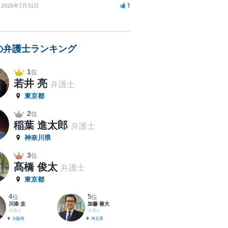
1
2026年7月31日
の弁護士ランキング
1
位
若井 亮
弁護士
東京都
2
位
稲葉 進太郎
弁護士
神奈川県
3
位
髙橋 俊太
弁護士
東京都
4
5
位
位
川添 圭
加藤 善大
弁護士
弁護士
大阪府
埼玉県