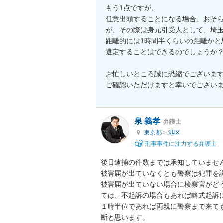
もう1点ですが、

任意出頭することになる場合、おそ
が、その際は身元引受人として、埼玉
距離的には1時間半くらいの距離かと
選定することはできるのでしょうか？
お忙しいところ誠に恐縮でございます
ご確認いただけますと幸いでござい
泉 義孝
弁護士
東京都
>
港区
刑事事件に注力する弁護士
後日逮捕の件数までは承知していません
被害届が出ていなくとも警察は犯罪を
被害届が出ていない場合に検察官がど
ては、不起訴の場合もあれば略式起訴に
１時半位であれば両親に警察まで来て
断と思います。
