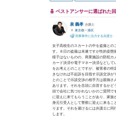
ベストアンサーに選ばれた
泉 義孝
弁護士
東京都
>
港区
刑事事件に注力する弁護士
女子高校生のスカートの中を盗撮との
す。８日の盗撮は未遂ですが性的姿態
様子はないものの、商業施設の防犯カ
カード決済や電子マネー決済などして
をお考えとのことですが、被害者の特
きなければ不起訴を目指す示談交渉が
とのことで示談交渉の相手方は親御さ
あります。それを念頭に自首するかど
頭で会社に気づかれないかのご質問で
に迎えに来てもらうことがあり、家族
身元引受人として警察に迎えに来るこ
ります。それを避けるには弁護士に同
します。