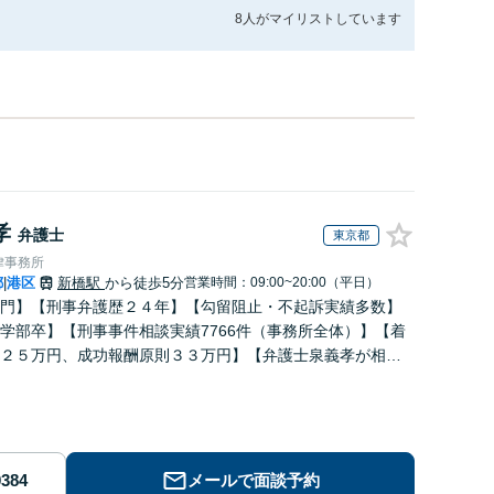
8人が
マイリストしています
孝
弁護士
東京都
律事務所
都
港区
新橋駅
から徒歩5分
営業時間：09:00~20:00（平日）
|
門】【刑事弁護歴２４年】【勾留阻止・不起訴実績多数】
学部卒】【刑事事件相談実績7766件（事務所全体）】【着
２５万円、成功報酬原則３３万円】【弁護士泉義孝が相
弁護を担当】【逮捕・勾留でお悩みの方はご相談下さい】
メールで面談予約