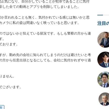
間正気になり、自分がしていることが犯罪であることに気付
影した全ての動画とアプリを削除してしまいました。

何か言われることも無く、気付かれている感じは無いかと思
カメラに私の姿は間違いなく映っていると思います。

注目
のではないかと怯えている状況です。もしも警察の方から連
。

おります。

すが、勤め先の会社に知られてしまうのだけは避けたいと考
の方から任意出頭となるにしても、会社に気付かれずやり過
ません。

でございます。
等