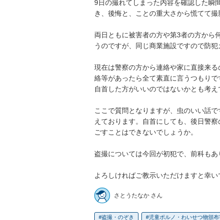
9日の撮れてしまった内容を確認した瞬
き、後悔と、ことの重大さから慌てて撮
両日ともに被害者の方や第3者の方から
うのですが、同じ商業施設ですので防犯
現在は警察の方から連絡や家に直接来る
絡等があったら全て素直に言うつもりです
自首した方がいいのではないかとも考えて
ここで質問となりますが、虫のいい話で
えております。自首にしても、後日警察
ごすことはできないでしょうか。

盗撮については今回が初犯で、前科もあり
よろしければご教示いただけますと幸い
さとうたなか さん
盗撮・のぞき
児童ポルノ・わいせつ物頒布