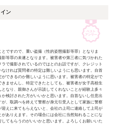
ライン
ことですので、重い盗撮（性的姿態撮影等罪）となりま
撮影等罪の未遂となります。被害者や第三者に気づかれた
メラで撮影されているのではとのお話ですが、クレジット
いなければ質問者の特定は難しいようにも思います。自首
定ができるのか難しいように思います。被害者の特定がで
できませんし、特定できたとしても、被害者が女子高校生
んとなり、親御さんが示談してくれないことが経験上多々
うか検討された方がいいかと思います。自首ないし任意出
すが、取調べを終えて警察が身元引受人として家族に警察
が迎えに来てもらえないと、会社の上司に連絡して上司が
とがありえます。その場合には会社に当然知れることにな
行してもらうのがいいかと思います。よろしくお願いいた