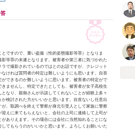
回答
ことですので、重い盗撮（性的姿態撮影等罪）となりま
撮影等罪の未遂となります。被害者や第三者に気づかれた
メラで撮影されているのではとのお話ですが、クレジット
いなければ質問者の特定は難しいようにも思います。自首
定ができるのか難しいように思います。被害者の特定がで
できませんし、特定できたとしても、被害者が女子高校生
んとなり、親御さんが示談してくれないことが経験上多々
うか検討された方がいいかと思います。自首ないし任意出
すが、取調べを終えて警察が身元引受人として家族に警察
が迎えに来てもらえないと、会社の上司に連絡して上司が
とがありえます。その場合には会社に当然知れることにな
行してもらうのがいいかと思います。よろしくお願いいた