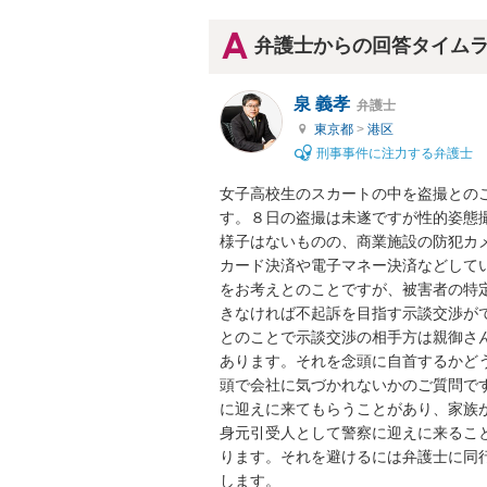
弁護士からの回答タイム
泉 義孝
弁護士
東京都
>
港区
刑事事件に注力する弁護士
女子高校生のスカートの中を盗撮との
す。８日の盗撮は未遂ですが性的姿態
様子はないものの、商業施設の防犯カ
カード決済や電子マネー決済などして
をお考えとのことですが、被害者の特
きなければ不起訴を目指す示談交渉が
とのことで示談交渉の相手方は親御さ
あります。それを念頭に自首するかど
頭で会社に気づかれないかのご質問で
に迎えに来てもらうことがあり、家族
身元引受人として警察に迎えに来るこ
ります。それを避けるには弁護士に同
します。