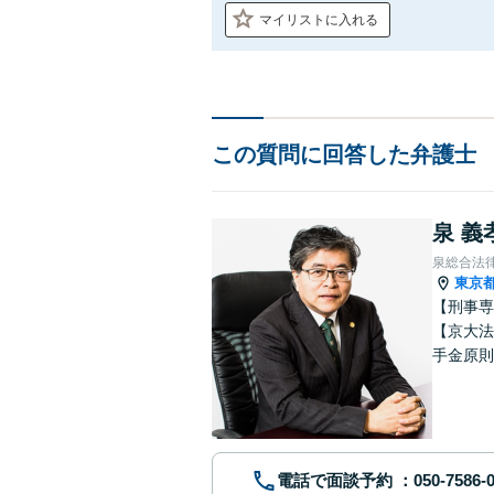
マイリストに入れる
この質問に回答した弁護士
泉 義
泉総合法
東京
【刑事専
【京大法
手金原則
談、刑事
電話で面談予約