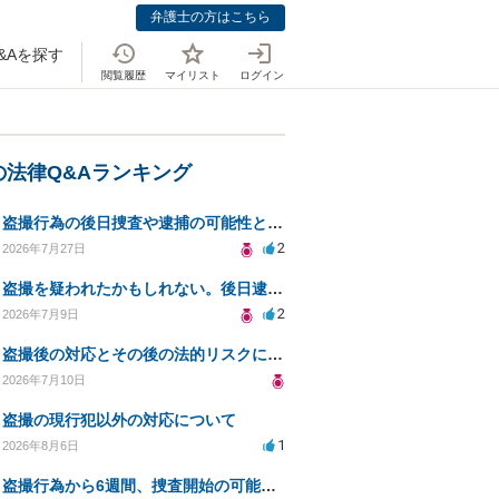
弁護士の方はこちら
&Aを探す
閲覧履歴
マイリスト
ログイン
の法律Q&Aランキング
盗撮行為の後日捜査や逮捕の可能性と初動対応について
2
2026年7月27日
盗撮を疑われたかもしれない。後日逮捕が不安。
2
2026年7月9日
盗撮後の対応とその後の法的リスクについての相談
2026年7月10日
盗撮の現行犯以外の対応について
1
2026年8月6日
盗撮行為から6週間、捜査開始の可能性と対策は？