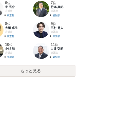
6
7
位
位
泉 亮介
竹本 真紀
弁護士
弁護士
東京都
愛知県
8
9
位
位
大橋 卓生
三村 勇人
弁護士
弁護士
東京都
東京都
10
11
位
位
小杉 和
白井 弘昭
弁護士
弁護士
京都府
愛知県
もっと見る