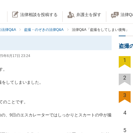
法律相談を投稿する
弁護士を探す
法律Q
法律Q&A
盗撮・のぞきの法律Q&A
法律Q&A「盗撮をしてしまい後悔」
盗撮
25年6月17日 23:24
1
。

2
撮をしてしまいました。

3


のことです。

4
のの、9日のエスカレーターではしっかりとスカートの中が撮
5