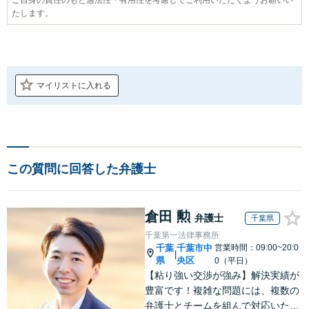
たします。
マイリストに入れる
この質問に回答した弁護士
倉田 勲
弁護士
千葉県
千葉第一法律事務所
千葉
千葉市中
営業時間：09:00~20:0
|
県
央区
0（平日）
【粘り強い交渉が強み】解決実績が
豊富です！複雑な問題には、複数の
弁護士とチームを組んで対応いたし