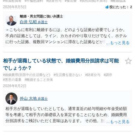
#有責配偶者
#不倫慰謝料
#財産分与
#養育費
#異性関係(不貞等)
#離婚協議
2026年8月5日
役にたった
2
離婚・男女問題に強い弁護士
白井 弘昭
弁護士
＞こちらに有利に離婚するには、どのような証拠が必要でしょうか。
不貞の証拠としては、ライン、カカオのやり取りだけでなく、ホテル
に行った証拠、複数回マンションに滞在した証拠などが有効です。 不
貞の証拠があれば、離婚をさらに有利に進める（離婚したい時期に離
婚する、慰謝料をとるなど）ことができると思われます。 ただし、不
貞発覚後、長期間同居を続けると、不貞を許したとの評価につながる
相手が退職している状態で、婚姻費用分担請求は可能
場合がありますので、ご注意ください。 以上、ご参考まで。
でしょうか？
#婚姻費用(別居中の生活費など)
#生活費を渡さない
#財産分与
#調停
#悪意の遺棄
#離婚すること自体
2026年8月2日
外山 大地
弁護士
相手方が退職をしていたとしても、通常直近の給与明細や年金受給額
等を考慮して相手方の基礎収入を算定することになるため、婚姻費用
分担請求をご検討いただく意味はあります。 その他、別居の経緯、質
問者様の年収、監護されているお子様がいるかといった事情をふまえ
て、ご検討いただくのが良いかと思います。