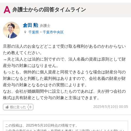
弁護士からの回答タイムライン
倉田 勲
弁護士
千葉県
>
千葉市中央区
旦那の法人のお金などどこまで受け取る権利があるのかわからない
ため教えてください。

→夫と法人とは法的に別ですので、法人名義の資産は原則として財
産分与の対象にはなりません。

もっとも、例外的に個人資産と同視できるような場合は財産分与の
対象になると判断した裁判例はありますので、会社名義の財産が財
産分与の対象となるかはその実態によります。

なお、会社が婚姻期間中に設立したものであれば、夫が持つ会社の
株式は共有財産として分与の対象と主張はできます。
2025年5月10日 00:05
役に立った
0
この投稿は、2025年5月10日時点の情報です。
ご自身の責任のもと適法性・有用性を考慮してご利用いただくようお願いい