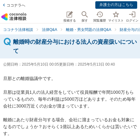
弁護士の方はこちら
ココナラへ
投稿する
探す
閲覧履歴
マイリスト
ログイン
ココナラ法律相談
法律Q&A
離婚・男女問題の法律Q&A
財産分与の
離婚時の財産分与における法人の資産扱いについ
て
公開日時：
2025年5月10日 00:05
更新日時：
2025年5月13日 00:40
旦那との離婚協議中です。

旦那は従業員1人の法人経営をしていて役員報酬で年間1000万もら
っているものの、毎年の利益は5000万ほどあります。そのため毎年
会社に3000万近くのお金が溜まっています。

離婚にあたり財産分与する場合、会社に溜まっているお金も対象に
なるのでしょうか？おそらく1億以上あるためいくらかは貰いたいで
す。
