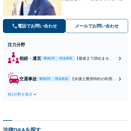
ます。【安心・分かりやすい料金体
系】些細なお悩みにも、丁寧に寄り
添い、不安を軽減します。まずはお
気軽にご相談ください。
電話でお問い合わせ
メールでお問い合わせ
注力分野
相続・遺言
【最後まで諦めませ
事例1件
料金表有
ん】親族間の交渉、複
雑な手続き、全て対応
します！不利な条件で
交通事故
【弁護士費用特約の利用＆
事例2件
料金表有
合意してしまう前にご
Zoom相談可】【死亡・骨
相談ください。【土
折・後遺障害・むち打ち
地・不動産】長期化し
他1分野を表示
等】交通事故でご家族がな
ている問題もできる限
くなってしまった方やお怪
り円滑な交渉へと導き
我された方はまずご相談く
ます。事業承継／相続
ださい。ご自身での対応で
放棄も対応可能。【JR
は損をしてしまうかもしれ
千葉駅近く】駐車場あ
ません。代わりに交渉・手
り
法律Q&Aを探す