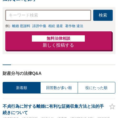
続きをし、負担を軽減。
検索
例）
離婚 慰謝料
誹謗中傷
相続 遺産
著作物 違法
無料法律相談
新しく投稿する
財産分与の法律Q&A
新着順
回答数が多い順
役にたった順
不貞行為に対する離婚に有利な証拠収集方法と法的手
続きについて