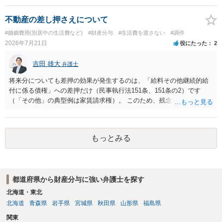
えられます。弁護士へ依頼しているのであれば、担当弁護士とよく相
談してください。
不動産の差し押さえについて
#婚姻費用(別居中の生活費など)
#財産分与
#生活費を渡さない
#調停
2026年7月21日
役にたった
2
吉田 雄大
弁護士
将来分についても差押の効果が発生するのは、「給料その他継続的給
付に係る債権」への差押だけ（民事執行法151条、151条の2）です
（「その他」の典型例は家賃請求権）。 このため、残念ながらお答え
は否です。つまり、不動産を差し押さえた場合には、申立時までの分
のみが配当の対象です。
もっとみる
都道府県から財産分与に強い弁護士を探す
北海道・東北
北海道
青森県
岩手県
宮城県
秋田県
山形県
福島県
関東