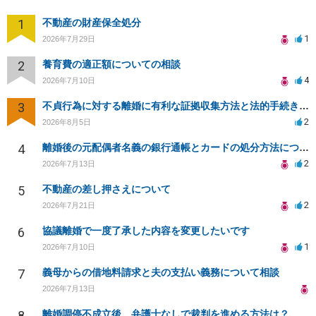
1
不動産の財産保全処分
1
2026年7月29日
2
養育費の適正額についての相談
4
2026年7月10日
3
不貞行為に対する離婚に有利な証拠収集方法と法的手続きについて
2
2026年8月5日
4
離婚後の元配偶者名義の銀行通帳とカードの処分方法について
2
2026年7月13日
5
不動産の差し押さえについて
2
2026年7月21日
6
協議離婚で一度了承した内容を変更したいです
1
2026年7月10日
7
義母からの借地料請求と夫の支払い義務について相談
2026年7月13日
8
離婚調停不成立後、弁護士なしで裁判を進める方法は？