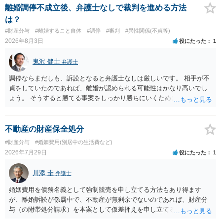
離婚調停不成立後、弁護士なしで裁判を進める方法
は？
#財産分与
#離婚すること自体
#調停
#審判
#異性関係(不貞等)
2026年8月3日
役にたった
1
鬼沢 健士
弁護士
調停ならまだしも、訴訟となると弁護士なしは厳しいです。 相手が不
貞をしていたのであれば、離婚が認められる可能性はかなり高いでし
ょう。 そうすると勝てる事案をしっかり勝ちにいくためにも弁護士委
任を強くおすすめします。
不動産の財産保全処分
#財産分与
#婚姻費用(別居中の生活費など)
2026年7月29日
役にたった
1
川添 圭
弁護士
婚姻費用を債務名義として強制競売を申し立てる方法もあり得ます
が、離婚訴訟が係属中で、不動産が無剰余でないのであれば、財産分
与（の附帯処分請求）を本案として仮差押えを申し立てる（法的には
審判前保全処分の扱いになるので管轄は家庭裁判所）という方法も考