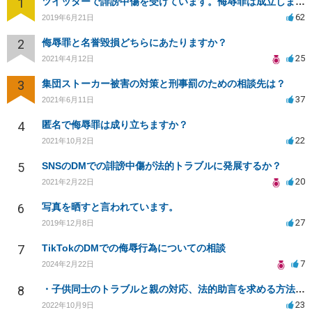
1
ツイッターで誹謗中傷を受けています。侮辱罪は成立しますか？
62
2019年6月21日
2
侮辱罪と名誉毀損どちらにあたりますか？
25
2021年4月12日
3
集団ストーカー被害の対策と刑事罰のための相談先は？
37
2021年6月11日
4
匿名で侮辱罪は成り立ちますか？
22
2021年10月2日
5
SNSのDMでの誹謗中傷が法的トラブルに発展するか？
20
2021年2月22日
6
写真を晒すと言われています。
27
2019年12月8日
7
TikTokのDMでの侮辱行為についての相談
7
2024年2月22日
8
・子供同士のトラブルと親の対応、法的助言を求める方法は？
23
2022年10月9日