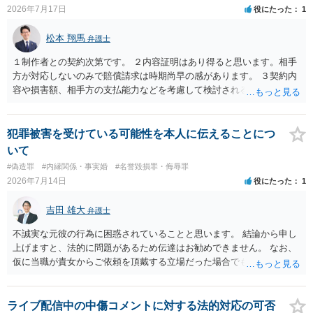
2026年7月17日
役にたった
1
松本 翔馬
弁護士
１制作者との契約次第です。 ２内容証明はあり得ると思います。相手
方が対応しないのみで賠償請求は時期尚早の感があります。 ３契約内
容や損害額、相手方の支払能力などを考慮して検討されるとよいでし
ょう ４損害賠償請求が考えられます。調査費用や弁護士費用も含め請
求する場合もありますが、認められるのはごく一部です。 ５事案の詳
細な検討が必要です。遅延損害金の発生なども確認するとよいでしょ
犯罪被害を受けている可能性を本人に伝えることにつ
う。 ６弁護士に窓口を一本化して、直接連絡を避けることも方法の一
いて
つです。
#偽造罪
#内縁関係・事実婚
#名誉毀損罪・侮辱罪
2026年7月14日
役にたった
1
吉田 雄大
弁護士
不誠実な元彼の行為に困惑されていることと思います。 結論から申し
上げますと、法的に問題があるため伝達はお勧めできません。 なお、
仮に当職が貴女からご依頼を頂戴する立場だった場合でも、女性の夫
への伝達については「お引き受けできない」旨説明することになりま
す。 文書偽造の事実を当該男性に伝達することは、事実上、妻が不倫
していたことを伝えるのと同じ効果をもちます。もちろん不倫はよく
ライブ配信中の中傷コメントに対する法的対応の可否