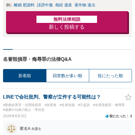
例）
離婚 慰謝料
誹謗中傷
相続 遺産
著作物 違法
者との示談交渉
無料法律相談
新しく投稿する
名誉毀損罪・侮辱罪の法律Q&A
新着順
回答数が多い順
役にたった順
LINEで会社批判、警察が立件する可能性は？
#業務妨害罪・信用毀損罪
#加害者
#名誉毀損
#不起訴
#名誉毀損罪・侮辱罪
#逮捕や勾留の阻止・準抗告
2026年8月3日
役にたった
2
匿名A
弁護士