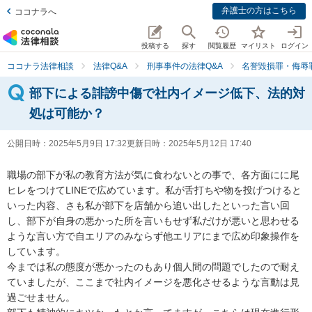
弁護士の方はこちら
ココナラへ
投稿する
探す
閲覧履歴
マイリスト
ログイン
ココナラ法律相談
法律Q&A
刑事事件の法律Q&A
名誉毀損罪・侮辱
部下による誹謗中傷で社内イメージ低下、法的対
処は可能か？
公開日時：
2025年5月9日 17:32
更新日時：
2025年5月12日 17:40
職場の部下が私の教育方法が気に食わないとの事で、各方面にに尾
ヒレをつけてLINEで広めています。私が舌打ちや物を投げつけると
いった内容、さも私が部下を店舗から追い出したといった言い回
し、部下が自身の悪かった所を言いもせず私だけが悪いと思わせる
ような言い方で自エリアのみならず他エリアにまで広め印象操作を
しています。

今までは私の態度が悪かったのもあり個人間の問題でしたので耐え
ていましたが、ここまで社内イメージを悪化させるような言動は見
過ごせません。
