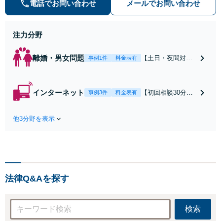
電話でお問い合わせ
メールでお問い合わせ
早期対応で駆けつけサポート【労
働】不当解雇・残業代請求はおまか
せください
注力分野
離婚・男女問題
【土日・夜間対応
事例1件
料金表有
可】【初回相談30
分無料】「相手方
から書面を提示さ
インターネット
【初回相談30分無
事例3件
料金表有
れたら、サインす
料】状況に応じて
る前にご相談を」
手段を使い分け、
経験豊富な弁護士
他3分野を表示
適切な方法で投稿
が全力で交渉にあ
の削除・発信者情
たります！相手方
報開示請求をおこ
と直接話す精神的
ないます「企業や
負担を軽減「弁護
お店の風評被害対
士の交渉で慰謝料
策／売り上げ低下
金額アップ／減額
法律Q&Aを探す
防止のために尽
交渉も対応可」
力」加害者側の対
【完全個室対応】
応可：開示請求の
検索
意見照会が来たと
きの対処法、被害