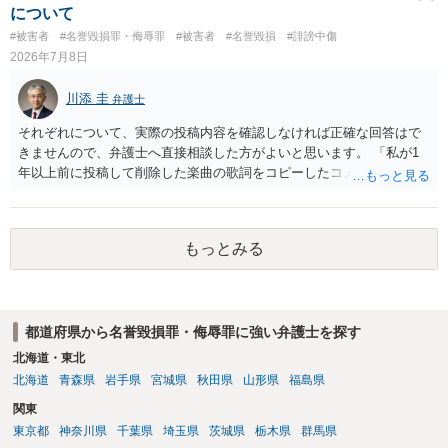
ないことですが、それを別の方（とりわけ、女性にとって最も知られ
について
たくない相手である夫）に事実上であれ伝えることは別の法的問題
#被害者
#名誉毀損罪・侮辱罪
#被害者
#名誉毀損
#誹謗中傷
（プライバシー権侵害の問題）が発生します。
2026年7月8日
川添 圭
弁護士
それぞれについて、実際の投稿内容を確認しなければ正確な回答はで
きませんので、弁護士へ直接相談した方がよいと思います。 「私が1
年以上前に投稿して削除した楽曲の歌詞をコピーしたコメント」とい
うのが、あなたが歌詞を盗用したという事実摘示なのであれば、名誉
毀損の可能性がありますが、それ以外の意味であれば回答は変わりま
す。 「私が学生時代にいじられていた」ことは、単にそれだけでは権
もっとみる
利侵害とは言い難いところです（いじめの事実をアウティングされ
た、といった意味であれば権利侵害性が出てくる可能性はあります
が）。
都道府県から名誉毀損罪・侮辱罪に強い弁護士を探す
北海道・東北
北海道
青森県
岩手県
宮城県
秋田県
山形県
福島県
関東
東京都
神奈川県
千葉県
埼玉県
茨城県
栃木県
群馬県