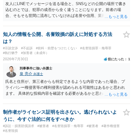
友人にLINEでメッセージを送る場合と、SNSなどの公開の場所で書き
込むのとでは、犯罪の成否から全く違うことになります。前者の場
合、そもそも世間に流布していなければ名誉や信用、業務にかかる犯
罪は成立しないことになります。
知人の情報を公開、名誉毀損の訴えに対処する方法
は？
#示談交渉
#不起訴
#前科・前歴をつけたくない
#名誉毀損罪・侮辱罪
#執行猶予
#加害者（未成年）
2026年7月30日
役にたった
1
刑事事件に強い弁護士
泉 亮介
弁護士
氏名と住所が、第三者からも特定できるような内容であった場合、プ
ライバシー権侵害等の権利侵害が認められる可能性はあるかと思われ
ます。 具体的な投稿内容を確認する必要があるかと思われますので、
ご不安であれば親に相談の上で、個別に弁護士にご相談されると良い
でしょう。
制作者がライセンス証明を出さない。逃げられないよ
うに、今すぐ法的に何をすべきか
#訴訟・損害賠償請求
#被害者
#名誉毀損罪・侮辱罪
#被害者
#著作権侵害
#名誉毀損