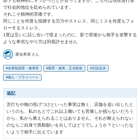
部下も精神的にキツかったとか言ってますが、こちらは現在進行形
で社会的地位を貶められています。

それこそ精神的苦痛です。

同じことを何度も指摘する労力やストレス、同じミスを何度もフォ
ローするストレス、

1度は互いに話し合いで収まったのに、影で背後から相手を攻撃する
ような卑劣なやり方は到底許せません
匿名希望 さん
名誉毀損罪・侮辱罪
冤罪・無実・正当防衛
示談交渉
個人・プライベート
追記
舌打ちや物の投げつけといった事実は無く、店舗を追い出したと
いうのも、私のもとでこれ以上働いても苦痛しか残らないだろう
から、私から教えられることはありません、それが耐えられない
のならご自身で異動願いを出してはどうでしょうか？といったな
いようで相手に伝えています