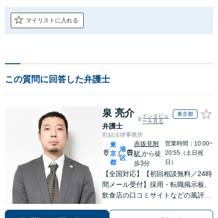
マイリストに入れる
この質問に回答した弁護士
泉 亮介
東京都
インタビュ
ーを見る
弁護士
彩結法律事務所
赤坂見附
営業時間：10:00~
東
港
20:55（土日祝
京
駅
から徒
|
区
都
日）
歩3分
【全国対応】【初回相談無料／24時
間メール受付】採用・転職掲示板、
飲食店の口コミサイトなどの風評被
害対策など実績あり！【刑事】犯罪
の種類を問わず相談可。可能な限り