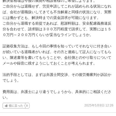
解決金相場は今後の展開や相談者様のご希望によります。

ご自分からは退職せず、労災申請してこれが認められる状況になれ
ば、会社が退職扱いしてきても不当解雇と同様の状況になり、実際
には働かずとも、解決時までの賃金請求が可能になります。

ご自分から退職する前提であれば、慰謝料額は、安全配慮義務違反
分を合わせて、請求額は３００万円程度で請求して、実際には１５
０万円～２００万円くらいが妥当なラインでしょうか。

証拠収集方法は、もし今回の事情を知っていてそれなりに付き合い
が続いている退職者がいれば、その方と連絡して証人になってもら
い、陳述書等を書いてもらうことや、会社側とのやり取りについて
メールや録音に残すようにしておくことが考えられます。

法的手段としては、まずは弁護士間交渉、その後労働審判か訴訟か
でしょう。

費用面は、弁護士により違うでしょうから、具体的にご相談くださ
い。
2025年5月8日 12:26
役に立った
0