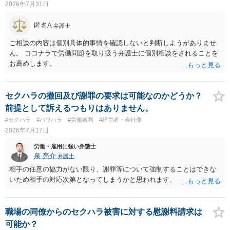
2026年7月31日
匿名A
弁護士
ご相談の内容は個別具体的事情を確認しないと判断しようがありませ
ん。 ココナラで労働問題を取り扱う弁護士に個別相談をされることを
お薦めします。
セクハラの撤回及び謝罪の要求は可能なのかどうか？
前提として訴えるつもりはありません。
#セクハラ
#パワハラ
#労働審判
#経営者・会社側
2026年7月17日
労働・雇用に強い弁護士
泉 亮介
弁護士
相手の任意の協力がない限り、謝罪等について強制することはできな
いため相手の対応次第となってしまうかと思われます。
職場の同僚からのセクハラ被害に対する慰謝料請求は
可能か？