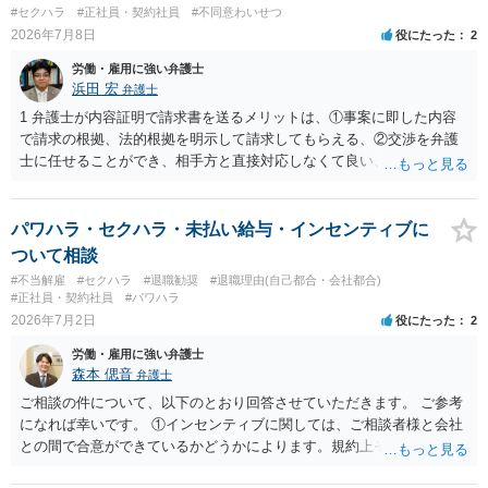
#セクハラ
#正社員・契約社員
#不同意わいせつ
2026年7月8日
役にたった
2
労働・雇用に強い弁護士
浜田 宏
弁護士
1 弁護士が内容証明で請求書を送るメリットは、①事案に即した内容
で請求の根拠、法的根拠を明示して請求してもらえる、②交渉を弁護
士に任せることができ、相手方と直接対応しなくて良い、というとこ
ろでしょうか。 デメリットは、費用がかかる点でしょう。 また、
請求は可能ですが、相手が任意に払うかどうかは分かりません。 ２
民事訴訟に証拠の制限はありませんが、秘密録音はプライバシー保護
パワハラ・セクハラ・未払い給与・インセンティブに
の観点から、裁判の証拠にする場合には注意が必要です(証拠排除され
ついて相談
る場合があります。)。 ３ 会社がどういう証拠に基づいて、誰が判断
#不当解雇
#セクハラ
#退職勧奨
#退職理由(自己都合・会社都合)
したかわかりませんが、会社がセクハラ認定しなかったからといっ
#正社員・契約社員
#パワハラ
て、裁判所も認定しないとは限りません。具体的な証拠とそれで認定
2026年7月2日
役にたった
2
できる事実次第です。 ４ SNS等で誹謗中傷したり、噂話を流したり
労働・雇用に強い弁護士
しないようにして下さい。そういう報復的なことをしなければ名誉毀
森本 偲音
弁護士
損にはなりません。反訴は貴女が加害行為をしなければ、通常は起こ
されません。 ５ 裁判をして、和解すれば和解金が入ります。 勝訴
ご相談の件について、以下のとおり回答させていただきます。 ご参考
判決を得て確定すれば、判決認容額を払ってもらいます。任意に支払
になれば幸いです。 ①インセンティブに関しては、ご相談者様と会社
わない場合には、給与や預貯金、不動産などの財産を差押えます。
との間で合意ができているかどうかによります。規約上そのような合
敗訴した場合、何も得られません。 ６ 弁護士費用は請求額や事件の
意が確認できれば請求できる可能性はあると考えます。 なお、合意
難易度によって変わります。また、現在は弁護士報酬は自由化されて