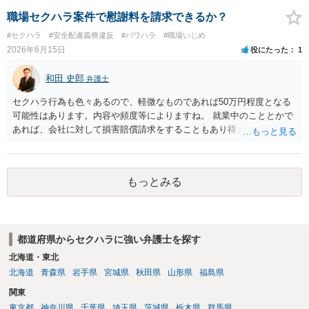
は口頭でも成立しますが、裁判等で争点となった場合には録音等の証
いますので、依頼する弁護士によっても費用は変わってきます。
拠がない限り立証が困難となり、請求が認められない可能性がござい
職場セクハラ案件で慰謝料を請求できるか？
ます。 ②未払給与に関しては労務を提供しているのにもかかわらず支
#セクハラ
#安全配慮義務違反
#パワハラ
#職場いじめ
払われていない場合は、契約違反となりますので請求可能かと存じま
2026年6月15日
役にたった
1
す。 ③休日・時間外労働については、休日・時間外労働があったこと
を示す証拠があるかまずは確認する必要があるかと存じます。 ④パワ
和田 史郎
弁護士
ハラ・セクハラに関しては、具体的な言動の内容によって判断が分か
れますので、録音データやLINEでのやり取り等を確認する必要がある
セクハラ行為も色々あるので、軽微なものであれば50万円程度となる
かと存じます。 ⑤退職勧奨については退職する意思がないのであれば
可能性はあります。内容や頻度等によりますね。 就業中のこととかで
きっぱりと断ればよく、解雇については不当な解雇である場合には解
あれば、会社に対して損害賠償請求をすることもあり得ます。
雇無効を争うなどの対応が考えられます。 回答としては以上になりま
すが、まずは、資料一式をご持参いただき最寄りの法律事務所にご相
談するか、労働基準監督署に相談する等の対応をしていただくことが
望ましいと考えます。
もっとみる
都道府県からセクハラに強い弁護士を探す
北海道・東北
北海道
青森県
岩手県
宮城県
秋田県
山形県
福島県
関東
東京都
神奈川県
千葉県
埼玉県
茨城県
栃木県
群馬県