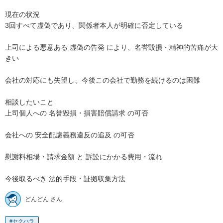
現在の状況

3回すべて虚偽であり、関係者本人が明確に否定している

上司による悪意ある 虚偽の告発 により、名誉毀損・精神的苦痛が大
きい

会社の対応にも失望し、今後この会社で勤務を続けるのは困難

相談したいこと

上司個人への 名誉毀損・損害賠償請求 の可否

会社への 安全配慮義務違反の追及 の可否

慰謝料相場・請求金額 と 訴訟にかかる費用・流れ

今後取るべき 法的手段・証拠収集方法
どんどん さん
セクハラ