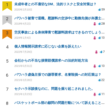
1
未成年者との不適切なDM、法的リスクと安全対策は？
59
2020年2月10日
2
パワハラ被害で退職。慰謝料の交渉中に勤務先側が弁護士を立ててきました
28
2018年4月2日
3
労災事故による身体障害で慰謝料請求はできるのでしょうか？
13
2024年1月4日
4
個人情報開示請求に応じない企業を訴えたい
7
2022年7月29日
5
会社からの不当な損害賠償請求への法的対処方法
13
2021年5月31日
6
パワハラ虚偽主張での謝罪要求、名誉毀損への対応策は？
22
2021年3月28日
7
セクハラ示談後なのに、問題を掘り起こされました。
11
2021年1月23日
8
バスケットボール部の顧問の問題行動について訴えることは可能でしょうか？