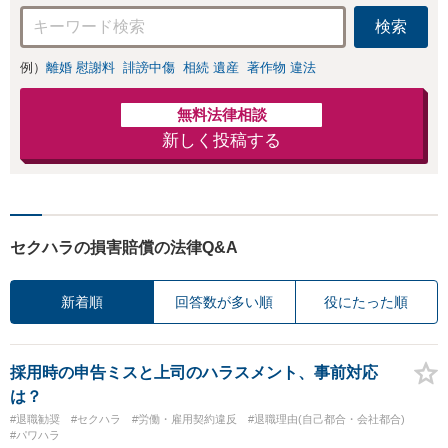
検索
例）
離婚 慰謝料
誹謗中傷
相続 遺産
著作物 違法
無料法律相談
新しく投稿する
セクハラの損害賠償の法律Q&A
新着順
回答数が多い順
役にたった順
採用時の申告ミスと上司のハラスメント、事前対応
は？
#退職勧奨
#セクハラ
#労働・雇用契約違反
#退職理由(自己都合・会社都合)
#パワハラ