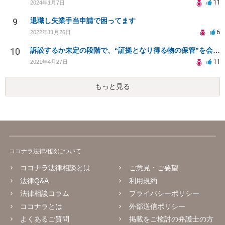
11
2024年1月7日
9
退職し失業手当申請で困ってます
6
2022年11月26日
10
訴訟するか未定の段階で、“証拠となり得る物の保管”を会社に応じてもらえる方法は在りますか?
11
2021年4月27日
もっと見る
ココナラ法律相談について
ココナラ法律相談とは
ご意見・ご要望
法律Q&A
利用規約
法律相談コラム
プライバシーポリシー
ココナラとは
外部送信ポリシー
よくあるご質問
掲載をご検討の弁護士の方