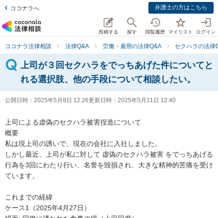
弁護士の方はこちら
ココナラへ
投稿する
探す
閲覧履歴
マイリスト
ログイン
ココナラ法律相談
法律Q&A
労働・雇用の法律Q&A
セクハラの法律Q
上司が３回セクハラをでっちあげた件についてと
れる選択肢、他の手段について相談したい。
公開日時：
2025年5月8日 12:26
更新日時：
2025年5月11日 12:40
上司による虚偽のセクハラ被害捏造について

概要

私は現上司の誘いで、現在の会社に入社しました。

しかし最近、上司が私に対して 虚偽のセクハラ被害 をでっちあげる
行為を3回にわたり行い、名誉を毀損され、大きな精神的苦痛を受け
ています。

これまでの経緯

ケース1（2025年4月27日）
