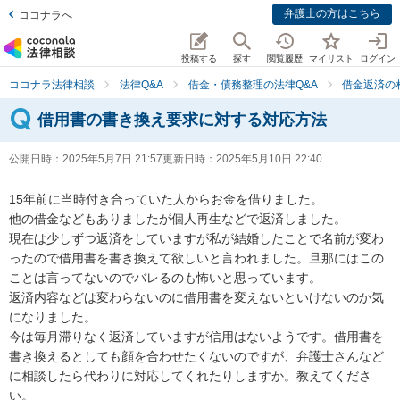
弁護士の方はこちら
ココナラへ
投稿する
探す
閲覧履歴
マイリスト
ログイン
ココナラ法律相談
法律Q&A
借金・債務整理の法律Q&A
借金返済の
借用書の書き換え要求に対する対応方法
公開日時：
2025年5月7日 21:57
更新日時：
2025年5月10日 22:40
15年前に当時付き合っていた人からお金を借りました。

他の借金などもありましたが個人再生などで返済しました。

現在は少しずつ返済をしていますが私が結婚したことで名前が変わ
ったので借用書を書き換えて欲しいと言われました。旦那にはこの
ことは言ってないのでバレるのも怖いと思っています。

返済内容などは変わらないのに借用書を変えないといけないのか気
になりました。

今は毎月滞りなく返済していますが信用はないようです。借用書を
書き換えるとしても顔を合わせたくないのですが、弁護士さんなど
に相談したら代わりに対応してくれたりしますか。教えてくださ
い。