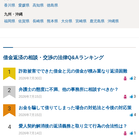
香川県
愛媛県
高知県
徳島県
九州・沖縄
福岡県
佐賀県
長崎県
熊本県
大分県
宮崎県
鹿児島県
沖縄県
借金返済の相談・交渉の法律Q&Aランキング
1
詐欺被害でできた借金と元の借金が積み重なり返済困難
2
2026年7月30日
2
弁護士の態度に不満、他の事務所に相談すべきか？
3
2026年7月15日
3
お金を騙して借りてしまった場合の対処法と今後の対応策
4
2026年7月15日
4
愛人契約解消後の返済義務と取り立て行為の合法性は？
1
2026年7月14日