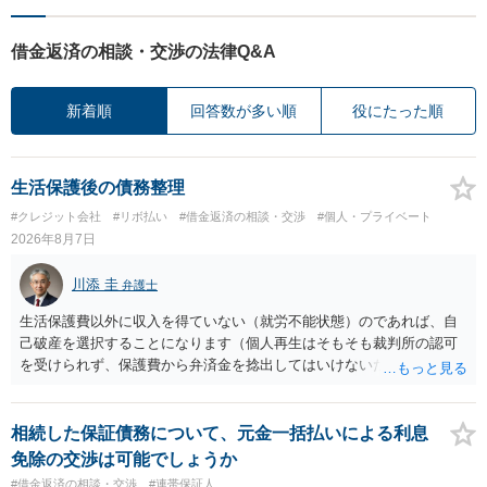
借金返済の相談・交渉の法律Q&A
新着順
回答数が多い順
役にたった順
生活保護後の債務整理
#クレジット会社
#リボ払い
#借金返済の相談・交渉
#個人・プライベート
2026年8月7日
川添 圭
弁護士
生活保護費以外に収入を得ていない（就労不能状態）のであれば、自
己破産を選択することになります（個人再生はそもそも裁判所の認可
を受けられず、保護費から弁済金を捻出してはいけないため任意整理
という選択肢もありません）。法テラスの法律扶助を利用すれば弁護
士費用は法テラスが負担し、裁判所の予納金等も法テラスが援助して
くれるため、弁護士へ自己破産を任せれば解決します。
相続した保証債務について、元金一括払いによる利息
免除の交渉は可能でしょうか
#借金返済の相談・交渉
#連帯保証人