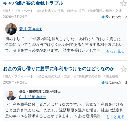
キャバ嬢と客の金銭トラブル
#個人・プライベート
#詐欺被害での債務
#時効の援用
#借金返済の相談・交渉
2026年7月24日
役にたった
2
若井 亮
弁護士
初めまして。 ご相談内容を拝見しました。 あげたのではなく貸した、
金額についても30万円ではなく50万円であると主張する相手方におい
て、証明をする必要があります。 請求を受けたとしても、もらったも
のであることを伝え、貸したというのであれば証拠を出すよう申し入
れることになるでしょう。 請求があるまでは、こちらからアクション
を起こす必要はないかと思います。
お金の貸し借りに勝手に年利をつけるのはどうなのか
#個人・プライベート
#借金返済の相談・交渉
#詐欺被害での債務
#闇金被害
2026年7月24日
役にたった
2
借金・債務整理に強い弁護士
白井 弘昭
弁護士
＞年利を勝手に付けることはどうなのですか。 合意なく利息を付ける
ことは許されません。 ただし、返済期限を過ぎた場合、貸主は法定利
息の年３％を請求することができます。 ＞あと返済義務はありますか
借りたお金の返済か、勝手につけられた利息がが分かりませんが、借
りたお金は返さなければいけませんし、勝手につけた利息は返済不要