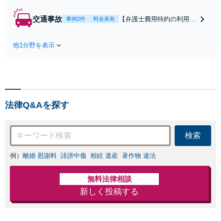
雑な手続き、全て対応
します！不利な条件で
交通事故
【弁護士費用特約の利用＆
事例2件
料金表有
合意してしまう前にご
Zoom相談可】【死亡・骨
相談ください。【土
折・後遺障害・むち打ち
地・不動産】長期化し
他1分野を表示
等】交通事故でご家族がな
ている問題もできる限
くなってしまった方やお怪
り円滑な交渉へと導き
我された方はまずご相談く
ます。事業承継／相続
ださい。ご自身での対応で
放棄も対応可能。【JR
は損をしてしまうかもしれ
千葉駅近く】駐車場あ
ません。代わりに交渉・手
り
法律Q&Aを探す
続きをし、負担を軽減。
検索
例）
離婚 慰謝料
誹謗中傷
相続 遺産
著作物 違法
無料法律相談
新しく投稿する