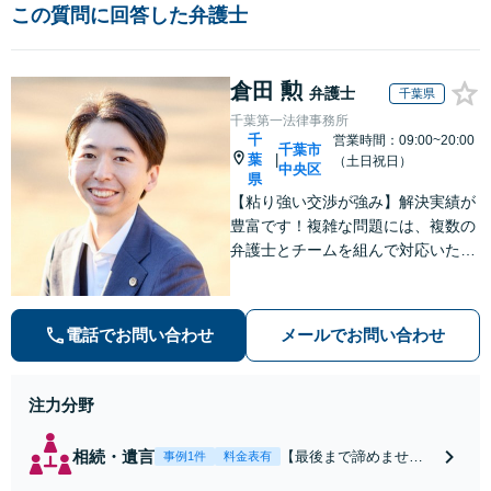
この質問に回答した弁護士
倉田 勲
弁護士
千葉県
千葉第一法律事務所
千
営業時間：09:00~20:00
千葉市
葉
|
（土日祝日）
中央区
県
【粘り強い交渉が強み】解決実績が
豊富です！複雑な問題には、複数の
弁護士とチームを組んで対応いたし
ます。【安心・分かりやすい料金体
系】些細なお悩みにも、丁寧に寄り
添い、不安を軽減します。まずはお
電話でお問い合わせ
メールでお問い合わせ
気軽にご相談ください。
注力分野
相続・遺言
【最後まで諦めませ
事例1件
料金表有
ん】親族間の交渉、複