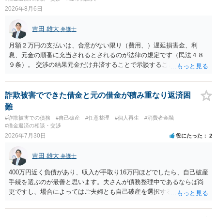
2026年8月6日
吉田 雄大
弁護士
月額２万円の支払いは、合意がない限り（費用、）遅延損害金、利
息、元金の順番に充当されるとされるのが法律の規定です（民法４８
９条）。 交渉の結果元金だけ弁済することで示談することは、弁護士
が関わる債務整理ではしばしばあることです。公的機関は減額に応じ
ることには消極的なことが多いものの、お近くの弁護士にご依頼しチ
ャレンジなさる意義は十分にあると思います。
詐欺被害でできた借金と元の借金が積み重なり返済困
難
#詐欺被害での債務
#自己破産
#任意整理
#個人再生
#消費者金融
#借金返済の相談・交渉
2026年7月30日
役にたった
2
吉田 雄大
弁護士
400万円近く負債があり、収入が手取り16万円ほどでしたら、自己破産
手続を選ぶのが最善と思います。夫さんが債務整理中であるならば尚
更ですし、場合によってはご夫婦とも自己破産を選択する方法もある
と思います。