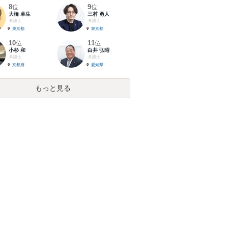
8
9
位
位
大橋 卓生
三村 勇人
弁護士
弁護士
東京都
東京都
10
11
位
位
小杉 和
白井 弘昭
弁護士
弁護士
京都府
愛知県
もっと見る