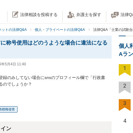
法律相談を投稿する
弁護士を探す
法律Q
ネットの法律Q&A
個人・プライベートの法律Q&A
法律Q&A「士業の試験
前に称号使用はどのうような場合に違法になる
個人
Aラ
5年5月4日 11:40
1
登録のみしてない場合にsnsのプロフィール欄で「行政書
るのでしょうか？
2
3
商標権侵害
4
ライン