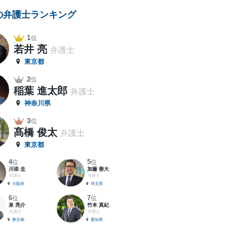
の弁護士ランキング
1
位
若井 亮
弁護士
東京都
2
位
稲葉 進太郎
弁護士
神奈川県
3
位
髙橋 俊太
弁護士
東京都
4
5
位
位
川添 圭
加藤 善大
弁護士
弁護士
大阪府
埼玉県
6
7
位
位
泉 亮介
竹本 真紀
弁護士
弁護士
東京都
愛知県