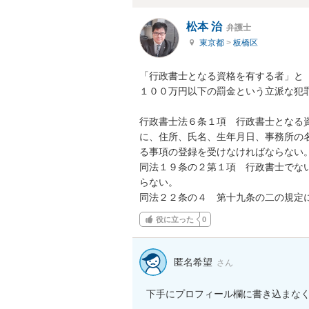
松本 治
弁護士
東京都
>
板橋区
「行政書士となる資格を有する者」と
１００万円以下の罰金という立派な犯罪
行政書士法６条１項　行政書士となる
に、住所、氏名、生年月日、事務所の
る事項の登録を受けなければならない。
同法１９条の２第１項　行政書士でな
らない。

同法２２条の４　第十九条の二の規定
役に立った
0
匿名希望
さん
下手にプロフィール欄に書き込まな