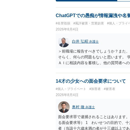
ChatGPTでの愚痴が情報漏洩や
#名誉毀損
#風評被害・営業妨害
#個人・プライ
2026年8月4日
白井 弘昭
弁護士
＞前職場に報告すべきでしょうか？また、
そらく、何らの問題もないと思います。 
ＡＩに相談内容を蓄積し、他の質問者への
社名を特定していない限り、一般論として
ので、その情報自体が、秘密情報に当たる
中傷の不特定多数への公開に当たるとも思
14才の少女への面会要求について
したかも第三者にしられることはないので
#個人・プライベート
#加害者
#被害者
して書き込んだとしても）、相談者さんが
2026年8月4日
参考まで。
奥村 徹
弁護士
面会要求罪で逮捕されることはあります。
る面会要求等） 1 わいせつの目的で、
者（当該十六歳未満の者が十三歳以上であ