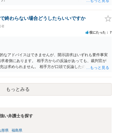
で終わらない場合どうしたらいいですか
害者
役にたった
7
的なアドバイスはできませんが、開示請求はいずれも要件事実
請求者側にあります。 相手方からの反論があっても、裁判官が
充は求められません。 相手方が口頭で反論したのは、仮処分は
反論となれば、より遅延する可能性がございます。 また、本件
の問題もございます。 開示請求は法律知識が不可欠ですが、それ
択することが重要です。
もっとみる
強い弁護士を探す
山形県
福島県