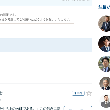
注目
点の情報です。
用性を考慮してご利用いただくようお願いいたします。
士
東京都
所
会生活上の医師である。」この信念に基