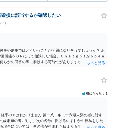
名誉毀損に該当するか確認したい
ベート
民事や刑事ではどういうことが問題になりそうでしょうか？ お
学習機能をＯＮにして相談した場合、Ｃｈａｔｇｐｔがｏｐｅｎ
何らかの回答の際に参照する可能性がありますが、個人名や会
抽象化されて回答に織り込まれる可能性が生じるにすぎません
とは思えませんし、名誉棄損として、個人や会社に対する誹謗
われません。 もちろん、誰がその内容をｃｈａｔｇｐｔに入力
、個人や会社の特定をせずに書き込んだことで（おそらく特定
刑事民事の責任に問われることはないでしょう。 私見ながらご
役にたった
1
 確率の％はわかりません 第一八二条（十六歳未満の者に対す
十六歳未満の者に対し、次の各号に掲げるいずれかの行為をした
る場合については、その者が生まれた日より五年以上前の日に