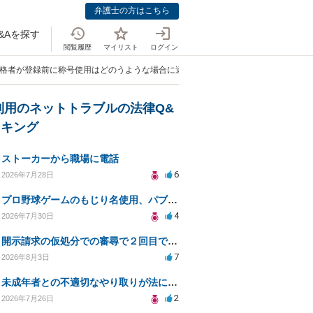
弁護士の方はこちら
&Aを探す
閲覧履歴
マイリスト
ログイン
合格者が登録前に称号使用はどのうような場合に違法になるのか」
利用のネットトラブルの法律Q&
ンキング
ストーカーから職場に電話
6
2026年7月28日
プロ野球ゲームのもじり名使用、パブリシティ権の影響は？
4
2026年7月30日
開示請求の仮処分での審尋で２回目で終わらない場合どうしたらいいですか
7
2026年8月3日
未成年者との不適切なやり取りが法に触れる可能性と対処法
2
2026年7月26日