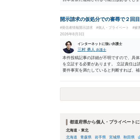
開示請求の仮処分での審尋で２回目
#発信者情報開示請求
#個人・プライベート
#被
2026年8月3日
インターネットに強い弁護士
三村 勇人
弁護士
本件投稿記事の詳細が不明ですので、具体
を立証する必要があります。 立証責任は
要件事実を満たしていると判断すれば、補
迅速性が要求されるためです。 書面での
はXのため、APのIPアドレスの保存期間
だけでは足りず、実務を踏まえた方法を選
都道府県から個人・プライベートに
北海道・東北
北海道
青森県
岩手県
宮城県
秋田県