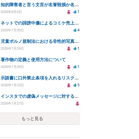
知的障害者と言う文言が名誉毀損か名誉感情の侵害になるか教えてほしい。
1
2026年8月4日
ネットでの誹謗中傷によるコミケ売上減少、損害賠償は可能か？
4
2026年7月30日
児童ポルノ規制法における非性的写真とテキストの扱いは？
1
2026年7月29日
著作物の定義と使用方法について
1
2026年7月28日
示談書に口外禁止条項を入れるリスクはありますか？
5
2026年7月23日
インスタでの虚偽メッセージに対する法的対応の必要性は？
2026年7月27日
もっと見る