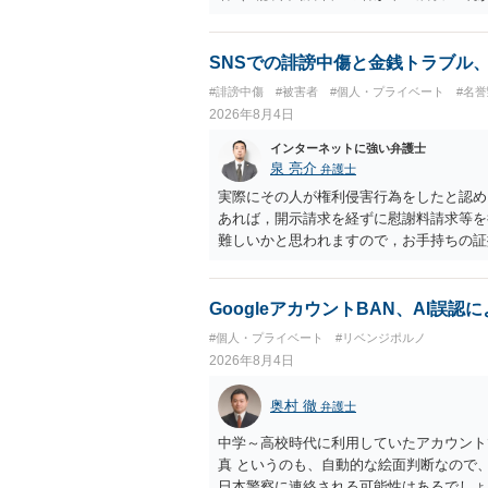
生まれた者に限る。）は、一年以下の拘禁
又は誘惑して面会を要求すること。 二 
金銭その他の利益を供与し、又はその申込
SNSでの誹謗中傷と金銭トラブル
し、よってわいせつの目的で当該十六歳未
#誹謗中傷
#被害者
#個人・プライベート
#名
罰金に処する。
2026年8月4日
インターネットに強い弁護士
泉 亮介
弁護士
実際にその人が権利侵害行為をしたと認め
あれば，開示請求を経ずに慰謝料請求等を
難しいかと思われますので，お手持ちの証
GoogleアカウントBAN、AI誤
#個人・プライベート
#リベンジポルノ
2026年8月4日
奥村 徹
弁護士
中学～高校時代に利用していたアカウント
真 というのも、自動的な絵面判断なので
日本警察に連絡される可能性はあるでしょ