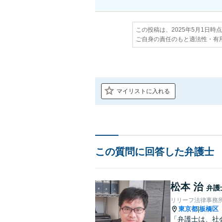
この投稿は、2025年5月1日時
ご自身の責任のもと適法性・有
マイリストに入れる
この質問に回答した弁護士
松本 治
弁護
リリーフ法律事務
東京都
板橋区
|
「弁護士は、社