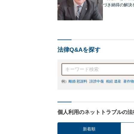
づき納得の解決
法律Q&Aを探す
例）
離婚 慰謝料
誹謗中傷
相続 遺産
著作物
個人利用のネットトラブルの法
新着順