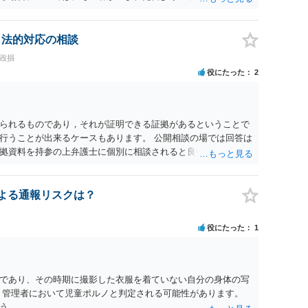
刑又は五十万円以下の罰金に処する。 一 威迫し、偽計を用い
拒まれたにもかかわらず、反復して面会を要求すること。 三
み若しくは約束をして面会を要求すること。 2前項の罪を犯
、法的対応の相談
満の者と面会をした者は、二年以下の拘禁刑又は百万円以下の
誉毀損
役にたった
2
られるものであり，それが証明できる証拠があるということで
行うことが出来るケースもあります。 公開相談の場では回答は
拠資料を持参の上弁護士に個別に相談されると良いでしょう。
認による通報リスクは？
役にたった
1
であり、その時期に撮影した衣服を着ていない自分の身体の写
、管理者において児童ポルノと判定される可能性があります。
う。