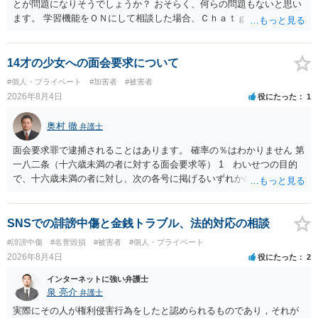
とが問題になりそうでしょうか？ おそらく、何らの問題もないと思い
ます。 学習機能をＯＮにして相談した場合、Ｃｈａｔｇｐｔがｏｐｅ
ｎＡＩに相談内容を蓄積し、他の質問者への何らかの回答の際に参照
する可能性がありますが、個人名や会社名を特定していない限り、一
般論として抽象化されて回答に織り込まれる可能性が生じるにすぎま
14才の少女への面会要求について
せんので、その情報自体が、秘密情報に当たるとは思えませんし、名
#個人・プライベート
#加害者
#被害者
誉棄損として、個人や会社に対する誹謗中傷の不特定多数への公開に
2026年8月4日
役にたった
1
当たるとも思われません。 もちろん、誰がその内容をｃｈａｔｇｐｔ
に入力したかも第三者にしられることはないので、個人や会社の特定
奥村 徹
弁護士
をせずに書き込んだことで（おそらく特定して書き込んだとして
も）、相談者さんが刑事民事の責任に問われることはないでしょう。
面会要求罪で逮捕されることはあります。 確率の％はわかりません 第
私見ながらご参考まで。
一八二条（十六歳未満の者に対する面会要求等） 1 わいせつの目的
で、十六歳未満の者に対し、次の各号に掲げるいずれかの行為をした
者（当該十六歳未満の者が十三歳以上である場合については、その者
が生まれた日より五年以上前の日に生まれた者に限る。）は、一年以
下の拘禁刑又は五十万円以下の罰金に処する。 一 威迫し、偽計を用
SNSでの誹謗中傷と金銭トラブル、法的対応の相談
い又は誘惑して面会を要求すること。 二 拒まれたにもかかわらず、
#誹謗中傷
#名誉毀損
#被害者
#個人・プライベート
反復して面会を要求すること。 三 金銭その他の利益を供与し、又は
2026年8月4日
役にたった
2
その申込み若しくは約束をして面会を要求すること。 2前項の罪を犯
し、よってわいせつの目的で当該十六歳未満の者と面会をした者は、
インターネットに強い弁護士
二年以下の拘禁刑又は百万円以下の罰金に処する。
泉 亮介
弁護士
実際にその人が権利侵害行為をしたと認められるものであり，それが