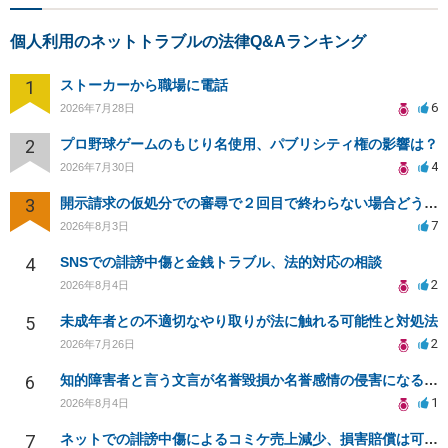
個人利用のネットトラブルの法律Q&Aランキング
1
ストーカーから職場に電話
6
2026年7月28日
2
プロ野球ゲームのもじり名使用、パブリシティ権の影響は？
4
2026年7月30日
3
開示請求の仮処分での審尋で２回目で終わらない場合どうしたらいいですか
7
2026年8月3日
4
SNSでの誹謗中傷と金銭トラブル、法的対応の相談
2
2026年8月4日
5
未成年者との不適切なやり取りが法に触れる可能性と対処法
2
2026年7月26日
6
知的障害者と言う文言が名誉毀損か名誉感情の侵害になるか教えてほしい。
1
2026年8月4日
7
ネットでの誹謗中傷によるコミケ売上減少、損害賠償は可能か？