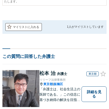
たします。
1人が
マイリストしています
マイリストに入れる
この質問に回答した弁護士
松本 治
弁護士
東京都
リリーフ法律事務所
東京都
板橋区
|
「弁護士は、社会生活上の
詳細を見
医師である。」この信念に
る
基づき納得の解決を目指し
ます。