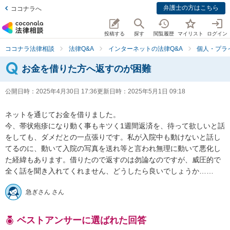
弁護士の方はこちら
ココナラへ
投稿する
探す
閲覧履歴
マイリスト
ログイン
ココナラ法律相談
法律Q&A
インターネットの法律Q&A
個人・プラ
お金を借りた方へ返すのが困難
公開日時：
2025年4月30日 17:36
更新日時：
2025年5月1日 09:18
ネットを通じてお金を借りました。

今、帯状疱疹になり動く事もキツく1週間返済を、待って欲しいと話
をしても、ダメだとの一点張りです。私が入院中も動けないと話し
てるのに、動いて入院の写真を送れ等と言われ無理に動いて悪化し
た経緯もあります。借りたので返すのは勿論なのですが、威圧的で
全く話を聞き入れてくれません、どうしたら良いでしょうか……
急ぎさん さん
ベストアンサーに選ばれた回答