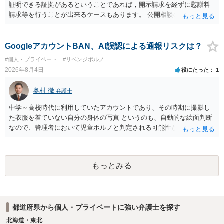
証明できる証拠があるということであれば，開示請求を経ずに慰謝料
請求等を行うことが出来るケースもあります。 公開相談の場では回答
は難しいかと思われますので，お手持ちの証拠資料を持参の上弁護士
に個別に相談されると良いでしょう。
GoogleアカウントBAN、AI誤認による通報リスクは？
#個人・プライベート
#リベンジポルノ
2026年8月4日
役にたった
1
奥村 徹
弁護士
中学～高校時代に利用していたアカウントであり、その時期に撮影し
た衣服を着ていない自分の身体の写真 というのも、自動的な絵面判断
なので、管理者において児童ポルノと判定される可能性があります。
日本警察に連絡される可能性はあるでしょう。
もっとみる
都道府県から個人・プライベートに強い弁護士を探す
北海道・東北