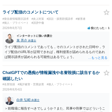
ライブ配信のコメントについて
#発信者情報開示請求
#炎上対策
#訴訟・損害賠償請求
#被害者
#個人・プライベート
#誹謗中傷
2026年8月7日
役にたった
1
インターネットに強い弁護士
泉 亮介
弁護士
ライブ配信のコメントであっても，そのコメントがされた日時や，ラ
イブ配信のURL等が証明できれば，権利侵害が認められるものであれ
ば開示請求が認められる可能性はあるでしょう。
ChatGPTでの愚痴が情報漏洩や名誉毀損に該当するか
確認したい
#名誉毀損
#風評被害・営業妨害
#個人・プライベート
2026年8月4日
白井 弘昭
弁護士
＞前職場に報告すべきでしょうか？また、民事や刑事ではどういうこ