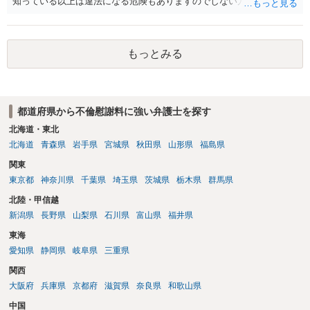
知っている以上は違法になる危険もありますのでしない方が良いで
す。質問３は可能かと思います。質問４は悪意の遺棄などに該当する
かと思います。有責配偶者ですので相手方からの離婚は拒否しても仮
に訴訟されても法的に成立しません。質問５は認知すると養育費支払
もっとみる
い、相続権が発生します。合意があれば法的に可能ですが法律で強制
することはできません。質問６は可能です。質問７は不貞行為の写真
データ（ハメ撮り）、第三者撮影の腕組み写真、夫の自白録音まであ
るのであれば十分かと思います。ご参考にしてください。
都道府県から不倫慰謝料に強い弁護士を探す
北海道・東北
北海道
青森県
岩手県
宮城県
秋田県
山形県
福島県
関東
東京都
神奈川県
千葉県
埼玉県
茨城県
栃木県
群馬県
北陸・甲信越
新潟県
長野県
山梨県
石川県
富山県
福井県
東海
愛知県
静岡県
岐阜県
三重県
関西
大阪府
兵庫県
京都府
滋賀県
奈良県
和歌山県
中国