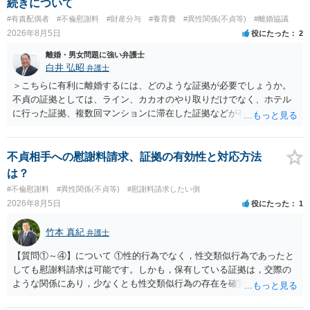
続きについて
#有責配偶者
#不倫慰謝料
#財産分与
#養育費
#異性関係(不貞等)
#離婚協議
2026年8月5日
役にたった
2
離婚・男女問題に強い弁護士
白井 弘昭
弁護士
＞こちらに有利に離婚するには、どのような証拠が必要でしょうか。
不貞の証拠としては、ライン、カカオのやり取りだけでなく、ホテル
に行った証拠、複数回マンションに滞在した証拠などが有効です。 不
貞の証拠があれば、離婚をさらに有利に進める（離婚したい時期に離
婚する、慰謝料をとるなど）ことができると思われます。 ただし、不
貞発覚後、長期間同居を続けると、不貞を許したとの評価につながる
不貞相手への慰謝料請求、証拠の有効性と対応方法
場合がありますので、ご注意ください。 以上、ご参考まで。
は？
#不倫慰謝料
#異性関係(不貞等)
#慰謝料請求したい側
2026年8月5日
役にたった
1
竹本 真紀
弁護士
【質問①～④】について ①性的行為でなく，性交類似行為であったと
しても慰謝料請求は可能です。しかも，保有している証拠は，交際の
ような関係にあり，少なくとも性交類似行為の存在を確実に証明でき
るものです（裏を返せば，証拠で認められる範囲でしか認めていない