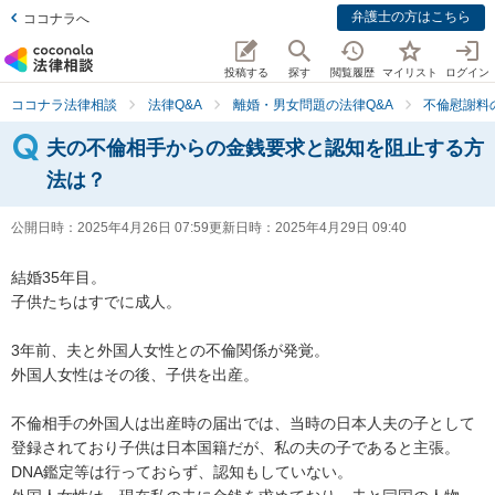
弁護士の方はこちら
ココナラへ
投稿する
探す
閲覧履歴
マイリスト
ログイン
ココナラ法律相談
法律Q&A
離婚・男女問題の法律Q&A
不倫慰謝料
夫の不倫相手からの金銭要求と認知を阻止する方
法は？
公開日時：
2025年4月26日 07:59
更新日時：
2025年4月29日 09:40
結婚35年目。

子供たちはすでに成人。

3年前、夫と外国人女性との不倫関係が発覚。

外国人女性はその後、子供を出産。

不倫相手の外国人は出産時の届出では、当時の日本人夫の子として
登録されており子供は日本国籍だが、私の夫の子であると主張。

DNA鑑定等は行っておらず、認知もしていない。
