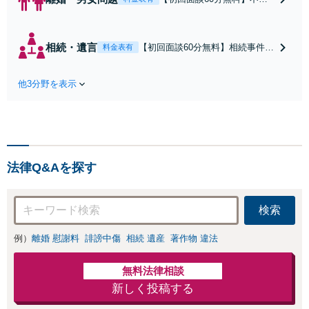
による慰謝料請求など男女
間紛争は「証拠」が肝心で
す。有用な証拠を集めるた
相続・遺言
【初回面談60分無料】相続事件に
料金表有
めのアドバイスも可能で
強い弁護士です。事案の見極めか
す。交渉がカギとなるケー
ら突くべきポイントを見出し、依
スも多数ありますので、諦
他3分野を表示
頼者様の最大利益に向けて尽力し
めずに弁護士へご相談くだ
ます。遺産分割や遺言書などお気
さい【丸太町駅5分】【完全
軽にご相談ください【完全個室】
個室】【子連れ相談可】
【丸太町駅5分】
法律Q&Aを探す
検索
例）
離婚 慰謝料
誹謗中傷
相続 遺産
著作物 違法
無料法律相談
新しく投稿する