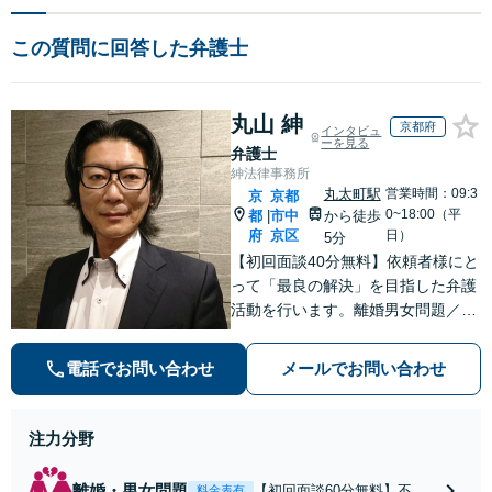
この質問に回答した弁護士
丸山 紳
京都府
インタビュ
ーを見る
弁護士
紳法律事務所
丸太町駅
営業時間：09:3
京
京都
0~18:00（平
都
市中
から徒歩
|
府
京区
日）
5分
【初回面談40分無料】依頼者様にと
って「最良の解決」を目指した弁護
活動を行います。離婚男女問題／相
続／不動産／刑事事件／いじめ学校
問題などに対応しています【丸太町
電話でお問い合わせ
メールでお問い合わせ
駅5分】
注力分野
離婚・男女問題
【初回面談60分無料】不貞
料金表有