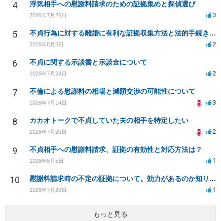
4
浮気相手への慰謝料請求のための証拠集めと探偵選び
3
2026年7月26日
5
不貞行為に対する離婚に有利な証拠収集方法と法的手続きについて
2
2026年8月5日
6
不貞に関する示談書と示談金について
2
2026年7月28日
7
不倫による慰謝料の相場と減額交渉の可能性について
3
2026年7月14日
8
カカオトークで不貞していた夫の相手を特定したい
2
2026年7月20日
9
不貞相手への慰謝料請求、証拠の有効性と対応方法は？
1
2026年8月5日
10
慰謝料請求時の不定の証拠について。効力があるのか知りたい。
1
2026年7月29日
もっと見る