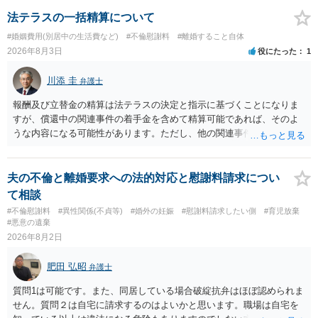
ことを窺わせるものです。）。ですから，慰謝料請求を進めることで
よいと思います。 ただ．慰謝料額については，婚姻破綻に至っていな
法テラスの一括精算について
いとして，この点を考慮されることになるかもしれません。 ②夫との
#婚姻費用(別居中の生活費など)
#不倫慰謝料
#離婚すること自体
今後のことを考えて書いてもらうか否かを検討するのがよいと思いま
2026年8月3日
役にたった
1
す。今ある証拠以上のことを証明（証明力を強めることも含む）でき
るのであれば，前向きに検討を進めるという考え方でもよいでしょ
川添 圭
弁護士
う。慰謝料請求としては証拠として使えることが前提であり，その価
値と夫との関係との均衡のように思います。 ③行政書士に委任をして
報酬及び立替金の精算は法テラスの決定と指示に基づくことになりま
いるのであれば，どのような内容の委任なのか不明ですが，その行政
すが、償還中の関連事件の着手金を含めて精算可能であれば、そのよ
書士との協議になると思います。請求するか，訴訟にするか，その点
うな内容になる可能性があります。ただし、他の関連事件でも相手方
の見極めや，相手方は性交類似行為は認めているのか，それさえも否
から金銭を取得できる場合には個別に考える場合もあります。個別事
定しているのかによって，考え方・進め方は変わってくると思いま
情によって対応が違いますので、法テラスへお尋ねいただいた方が確
す。 ④性交類似行為を認めているにもかかわらず支払を拒否するので
実です。
夫の不倫と離婚要求への法的対応と慰謝料請求につい
あれば，本人（行政書士でも同じだと思います。）への対応ではあま
て相談
り変わらないように思います。減額で折り合えるなら本人様の交渉で
#不倫慰謝料
#異性関係(不貞等)
#婚外の妊娠
#慰謝料請求したい側
#育児放棄
もよいように思いますが，ゼロかどうかの観点であれば，訴訟に進む
#悪意の遺棄
しかなくなるようにも思います。そうしますと，お近くの弁護士に相
2026年8月2日
談して進めることを検討した方がよいようにも思います。
肥田 弘昭
弁護士
質問1は可能です。また、同居している場合破綻抗弁はほぼ認められま
せん。質問２は自宅に請求するのはよいかと思います。職場は自宅を