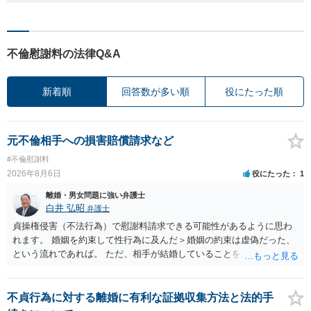
不倫慰謝料の法律Q&A
新着順
回答数が多い順
役にたった順
元不倫相手への損害賠償請求など
#不倫慰謝料
2026年8月6日
役にたった
1
離婚・男女問題に強い弁護士
白井 弘昭
弁護士
貞操権侵害（不法行為）で慰謝料請求できる可能性があるように思わ
れます。 婚姻を約束して性行為に及んだ＞婚姻の約束は虚偽だった、
という流れであれば。 ただ、相手が結婚していることを知って行為に
及んでいるのであれば、婚姻できないことについて相談者さんの帰責
性も認められそうですので、あまり慰謝料は高額にならないように思
われます。 一度、最寄りの弁護士に相談してみてください。
不貞行為に対する離婚に有利な証拠収集方法と法的手