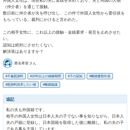
外国人女性は、現在私の夫に金銭を求めており、夫と同国の人物
（仲介者）を通じて接触。

数日前に仲介者が夫を呼び出し、この件で外国人女性から委任状を
もらっている。裁判にかけると言われた。

この相手女性に、これ以上の接触・金銭要求・発言を止めさせた
い。

認知は絶対にさせたくない。

解決策はありますか？
匿名希望 さん
不倫慰謝料
20年以上の婚姻期間
子の認知
離婚書類作成
慰謝料請求したい側
離婚協議
追記
私の夫も外国籍です。

相手の外国人女性は日本人夫の子でない事を知りながら、日本人
夫の戸籍に登録し、日本国籍を取得した後に離婚し、私の夫の子
である事を主張しています。
