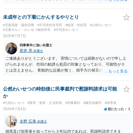
れば判断ができません。
未成年との下着にかんするやりとり
#児童買春・援助交際
#不同意性交等罪
#痴漢・性犯罪
#公然わいせつ
#児童ポルノ・わいせつ物頒布等
#不同意わいせつ
2026年7月7日
刑事事件に強い弁護士
若井 亮
弁護士
ご連絡ありがとうございます。 実情については経験がないので申し上
げられませんが、売却の勧誘も処罰の対象となっており、可能性が０
とは言えません。 客観的な証拠が無く、相手方の発言のみで逮捕され
るということはないかと思います。
公然わいせつの時効後に民事裁判で慰謝料請求は可能
か
#公然わいせつ
#冤罪・無実・正当防衛
#刑事裁判
#裁判員裁判
#加害者
2026年7月4日
役にたった
1
永野 広美
弁護士
損害及び加害者を知ってから３年以内であれば、慰謝料請求できま