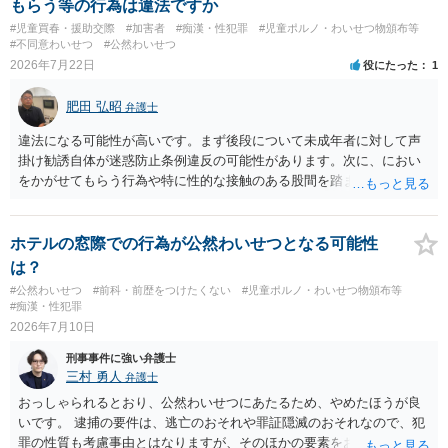
もらう等の行為は違法ですか
#児童買春・援助交際
#加害者
#痴漢・性犯罪
#児童ポルノ・わいせつ物頒布等
#不同意わいせつ
#公然わいせつ
2026年7月22日
役にたった
1
肥田 弘昭
弁護士
違法になる可能性が高いです。まず後段について未成年者に対して声
掛け勧誘自体が迷惑防止条例違反の可能性があります。次に、におい
をかがせてもらう行為や特に性的な接触のある股間を踏ませる行為
は、児童に有害行為をさせるとして児童福祉法違反、青少年保護育成
条例違反などに該当する可能性が高いです。ご参考にしてください。
ホテルの窓際での行為が公然わいせつとなる可能性
は？
#公然わいせつ
#前科・前歴をつけたくない
#児童ポルノ・わいせつ物頒布等
#痴漢・性犯罪
2026年7月10日
刑事事件に強い弁護士
三村 勇人
弁護士
おっしゃられるとおり、公然わいせつにあたるため、やめたほうが良
いです。 逮捕の要件は、逃亡のおそれや罪証隠滅のおそれなので、犯
罪の性質も考慮事由とはなりますが、そのほかの要素をお聞きしなけ