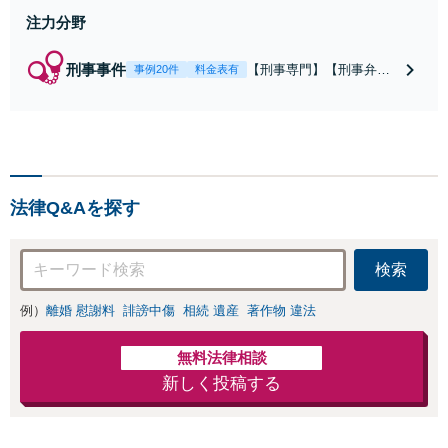
注力分野
刑事事件
【刑事専門】【刑事弁護
事例20件
料金表有
歴24年】【事務所全体刑
事相談実績7766件】【釈
放・不起訴実績多数】
【京大法学部卒】【着手
金原則２２万円（税
込）】【弁護士泉義孝が
法律Q&Aを探す
相談、弁護を直接担当】
逮捕されお困りの方は是
非弁護士泉義孝にご相談
検索
ご依頼下さい。
例）
離婚 慰謝料
誹謗中傷
相続 遺産
著作物 違法
無料法律相談
新しく投稿する