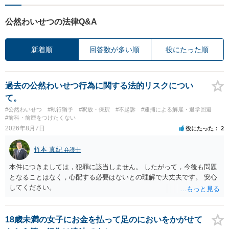
公然わいせつの法律Q&A
新着順
回答数が多い順
役にたった順
過去の公然わいせつ行為に関する法的リスクについ
て。
#公然わいせつ
#執行猶予
#釈放・保釈
#不起訴
#逮捕による解雇・退学回避
#前科・前歴をつけたくない
2026年8月7日
役にたった
2
竹本 真紀
弁護士
本件につきましては，犯罪に該当しません。 したがって，今後も問題
となることはなく，心配する必要はないとの理解で大丈夫です。 安心
してください。
18歳未満の女子にお金を払って足のにおいをかがせて