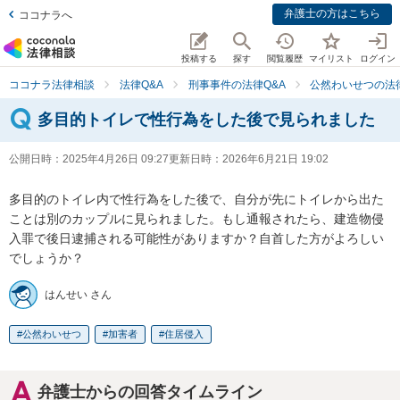
弁護士の方はこちら
ココナラへ
投稿する
探す
閲覧履歴
マイリスト
ログイン
ココナラ法律相談
法律Q&A
刑事事件の法律Q&A
公然わいせつの法律
多目的トイレで性行為をした後で見られました
公開日時：
2025年4月26日 09:27
更新日時：
2026年6月21日 19:02
多目的のトイレ内で性行為をした後で、自分が先にトイレから出た
ことは別のカップルに見られました。もし通報されたら、建造物侵
入罪で後日逮捕される可能性がありますか？自首した方がよろしい
でしょうか？
はんせい さん
公然わいせつ
加害者
住居侵入
弁護士からの回答タイムライン