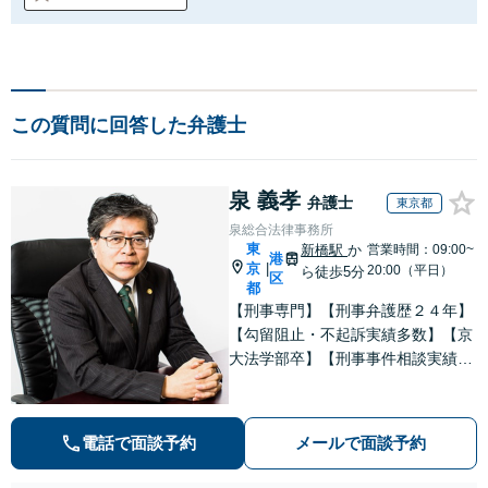
この質問に回答した弁護士
泉 義孝
弁護士
東京都
泉総合法律事務所
東
新橋駅
か
営業時間：09:00~
港
京
|
20:00（平日）
ら徒歩5分
区
都
【刑事専門】【刑事弁護歴２４年】
【勾留阻止・不起訴実績多数】【京
大法学部卒】【刑事事件相談実績77
66件（事務所全体）】【着手金原則
２５万円、成功報酬原則３３万円】
【弁護士泉義孝が相談、刑事弁護を
電話で面談予約
メールで面談予約
担当】【逮捕・勾留でお悩みの方は
ご相談下さい】