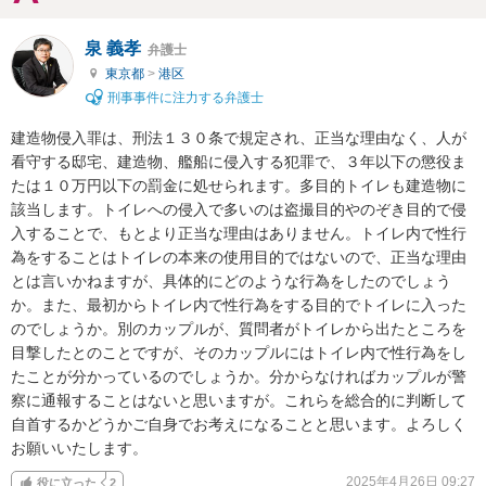
泉 義孝
弁護士
東京都
>
港区
刑事事件に注力する弁護士
建造物侵入罪は、刑法１３０条で規定され、正当な理由なく、人が
看守する邸宅、建造物、艦船に侵入する犯罪で、３年以下の懲役ま
たは１０万円以下の罰金に処せられます。多目的トイレも建造物に
該当します。トイレへの侵入で多いのは盗撮目的やのぞき目的で侵
入することで、もとより正当な理由はありません。トイレ内で性行
為をすることはトイレの本来の使用目的ではないので、正当な理由
とは言いかねますが、具体的にどのような行為をしたのでしょう
か。また、最初からトイレ内で性行為をする目的でトイレに入った
のでしょうか。別のカップルが、質問者がトイレから出たところを
目撃したとのことですが、そのカップルにはトイレ内で性行為をし
たことが分かっているのでしょうか。分からなければカップルが警
察に通報することはないと思いますが。これらを総合的に判断して
自首するかどうかご自身でお考えになることと思います。よろしく
お願いいたします。
2025年4月26日 09:27
役に立った
2