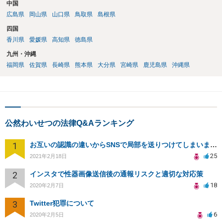
中国
広島県
岡山県
山口県
鳥取県
島根県
四国
香川県
愛媛県
高知県
徳島県
九州・沖縄
福岡県
佐賀県
長崎県
熊本県
大分県
宮崎県
鹿児島県
沖縄県
公然わいせつの法律Q&Aランキング
1
お互いの認識の違いからSNSで局部を送りつけてしまいました
25
2021年2月18日
2
インスタで性器画像送信後の通報リスクと適切な対応策
18
2020年2月7日
3
Twitter犯罪について
6
2020年2月5日