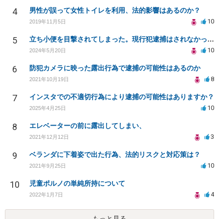
4
男性が誤って女性トイレを利用、法的影響はあるのか？
10
2019年11月5日
5
立ち小便を目撃されてしまった。現行犯逮捕はされなかったが後日事件化したり、逮捕されないか不安です。
10
2024年5月20日
6
防犯カメラに映った露出行為で逮捕の可能性はあるのか
8
2021年10月19日
7
インスタでの不適切行為により逮捕の可能性はありますか？
10
2025年4月25日
8
エレベーターの前に露出してしまい、
3
2021年12月12日
9
ベランダに下着姿で出た行為、法的リスクと対応策は？
10
2021年9月25日
10
児童ポルノの単純所持について
4
2022年1月7日
もっと見る