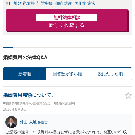
例）
離婚 慰謝料
誹謗中傷
相続 遺産
著作物 違法
無料法律相談
新しく投稿する
婚姻費用の法律Q&A
新着順
回答数が多い順
役にたった順
婚姻費用減額について。
#婚姻費用(別居中の生活費など)
#離婚の慰謝料
2026年8月8日
外山 大地
弁護士
ご記載の通り、年収資料を提出せずに合意ができれば、お互いの年収