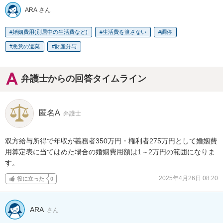
ARA さん
婚姻費用(別居中の生活費など)
生活費を渡さない
調停
悪意の遺棄
財産分与
弁護士からの回答タイムライン
匿名A
弁護士
双方給与所得で年収が義務者350万円・権利者275万円として婚姻費
用算定表に当てはめた場合の婚姻費用額は1～2万円の範囲になりま
す。
2025年4月26日 08:20
役に立った
0
ARA
さん