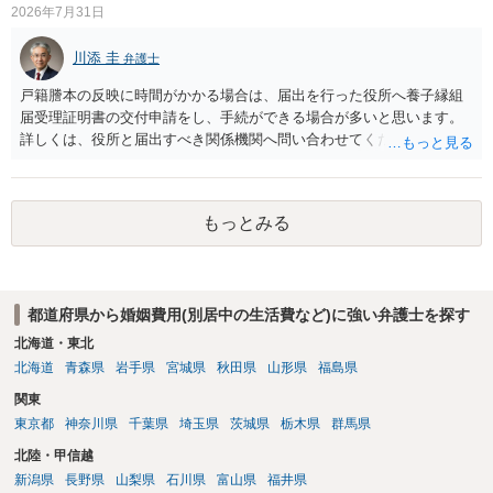
2026年7月31日
川添 圭
弁護士
戸籍謄本の反映に時間がかかる場合は、届出を行った役所へ養子縁組
届受理証明書の交付申請をし、手続ができる場合が多いと思います。
詳しくは、役所と届出すべき関係機関へ問い合わせてください。
もっとみる
都道府県から婚姻費用(別居中の生活費など)に強い弁護士を探す
北海道・東北
北海道
青森県
岩手県
宮城県
秋田県
山形県
福島県
関東
東京都
神奈川県
千葉県
埼玉県
茨城県
栃木県
群馬県
北陸・甲信越
新潟県
長野県
山梨県
石川県
富山県
福井県