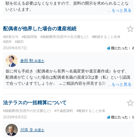
額を伝える必要はなくなりますので、資料の開示を求められることな
いといえます。
配偶者が他界した場合の遺産相続
#財産分与
#親族関係
#婚姻費用(別居中の生活費など)
#離婚すること自体
#調停
#裁判
2026年8月7日
役にたった
2
倉田 勲
弁護士
仮に何も手続き（配偶者から長男へ名義変更や遺言書作成）をせず、
配偶者が亡くなった場合は配偶者名義の資産1/2は妻（私）という認識
で合っていますでしょうか。 →ご相談内容を拝見する限りでは、その
認識で合ってはいます。 なお、逆に１/２しか権利がないため、自宅を
完全に所有する場合は、他の相続人に対して自宅の評価額の１/２の代
償金の支払いが必要になります。
法テラスの一括精算について
#婚姻費用(別居中の生活費など)
#不倫慰謝料
#離婚すること自体
2026年8月3日
役にたった
1
川添 圭
弁護士