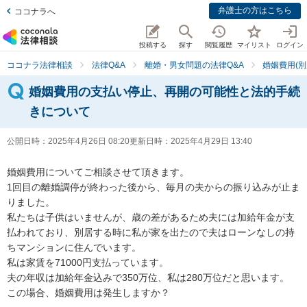
弁護士の方はこちら
ココナラへ
投稿する
探す
閲覧履歴
マイリスト
ログイン
ココナラ法律相談
法律Q&A
離婚・男女問題の法律Q&A
婚姻費用(別
婚姻費用の支払い停止、再開の可能性と法的手続
きについて
公開日時：
2025年4月26日 08:20
更新日時：
2025年4月29日 13:40
婚姻費用についてご相談させて頂きます。

1回目の離婚調停が終わった後から、毎月の夫からの振り込みが止ま
りました。

私たちは子供はいませんが、歳の差があるため夫には加給年金が支
払われており、別居する時に私が家を出たので夫はローンなしの持
ちマンションに住んでいます。

私は家賃を71000円支払っています。

夫の年収は加給年金込みで350万位、私は280万位だと思います。

この場合、婚姻費用は発生しますか？