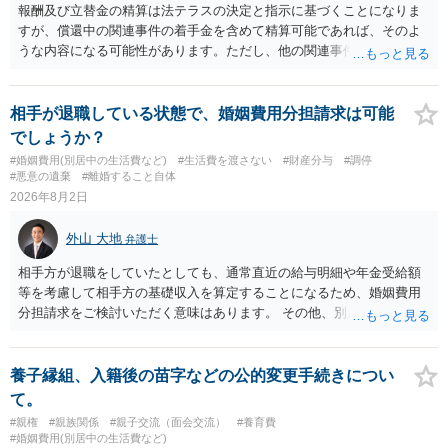
報酬及び立替金の精算は法テラスの決定と指示に基づくことになりま
すが、償還中の関連事件の着手金を含めて精算可能であれば、そのよ
うな内容になる可能性があります。ただし、他の関連事件でも相手方
から金銭を取得できる場合には個別に考える場合もあります。個別事
情によって対応が違いますので、法テラスへお尋ねいただいた方が確
実です。
相手が退職している状態で、婚姻費用分担請求は可能
でしょうか？
#婚姻費用(別居中の生活費など)
#生活費を渡さない
#財産分与
#調停
#悪意の遺棄
#離婚すること自体
2026年8月2日
外山 大地
弁護士
相手方が退職をしていたとしても、通常直近の給与明細や年金受給額
等を考慮して相手方の基礎収入を算定することになるため、婚姻費用
分担請求をご検討いただく意味はあります。 その他、別居の経緯、質
問者様の年収、監護されているお子様がいるかといった事情をふまえ
て、ご検討いただくのが良いかと思います。
養子縁組、入籍後の苗字などの公的変更手続きについ
て。
#親権
#親族関係
#親子交流（面会交流）
#養育費
#婚姻費用(別居中の生活費など)