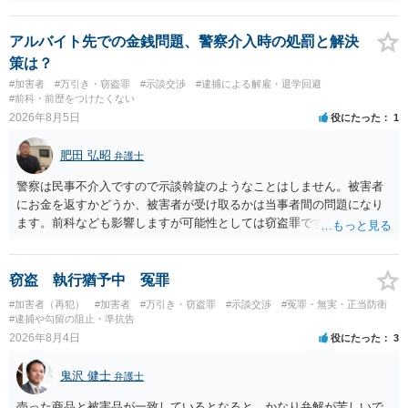
です。 提出するのであれば、 ・具体的に自身が受けているプログラム
やカウンセリング・治療の内容 ・利用している再犯防止策（例えば保
護観察所と連携した職業支援の内容や具体的な就労・監督状況） ・監
アルバイト先での金銭問題、警察介入時の処罰と解決
督者の証言 など、証拠で担保された客観性と実現可能性があるもので
策は？
なければあまり意味がありません。 もともと執行猶予が狙える事案で
#加害者
#万引き・窃盗罪
#示談交渉
#逮捕による解雇・退学回避
あれば本人の反省の言葉だけで十分であり、実刑となるか微妙な事案
#前科・前歴をつけたくない
では、本人が再発防止策をいくら述べてもほとんど効果は望めないと
2026年8月5日
役にたった
1
いうのが実感です。
肥田 弘昭
弁護士
警察は民事不介入ですので示談斡旋のようなことはしません。被害者
にお金を返すかどうか、被害者が受け取るかは当事者間の問題になり
ます。前科なども影響しますが可能性としては窃盗罪ですので、逮捕
勾留や略式起訴などの可能性もあります。ご参考にしてください。
窃盗 執行猶予中 冤罪
#加害者（再犯）
#加害者
#万引き・窃盗罪
#示談交渉
#冤罪・無実・正当防衛
#逮捕や勾留の阻止・準抗告
2026年8月4日
役にたった
3
鬼沢 健士
弁護士
売った商品と被害品が一致しているとなると、かなり弁解が苦しいで