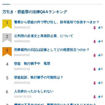
万引き・窃盗罪の法律Q&Aランキング
1
警察から窃盗の件で呼び出し、財布返却で自首すべきか？
5
2026年8月2日
2
公判用の反省文と再発防止策、について
4
2026年8月6日
3
刑事裁判の日記は証拠としてどの程度役立つのか？
3
2026年8月9日
4
窃盗 執行猶予中 冤罪
3
2026年8月4日
5
窃盗起訴、執行猶予の可能性は？
3
2026年8月3日
6
人生終わったかもしれない
4
2026年7月22日