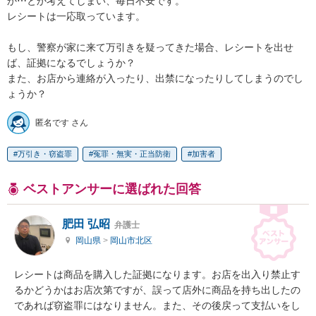
か⋯とか考えてしまい、毎日不安です。

レシートは一応取っています。

もし、警察が家に来て万引きを疑ってきた場合、レシートを出せ
ば、証拠になるでしょうか？

また、お店から連絡が入ったり、出禁になったりしてしまうのでし
ょうか？
匿名です さん
万引き・窃盗罪
冤罪・無実・正当防衛
加害者
ベストアンサーに選ばれた回答
肥田 弘昭
弁護士
岡山県
>
岡山市北区
レシートは商品を購入した証拠になります。お店を出入り禁止す
るかどうかはお店次第ですが、誤って店外に商品を持ち出したの
であれば窃盗罪にはなりません。また、その後戻って支払いをし