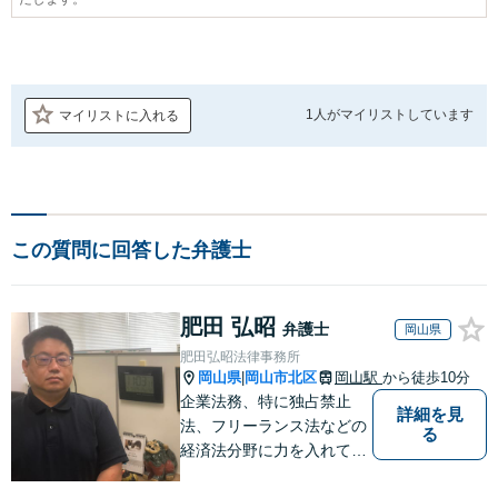
1人が
マイリストしています
マイリストに入れる
この質問に回答した弁護士
肥田 弘昭
弁護士
岡山県
肥田弘昭法律事務所
岡山県
岡山市北区
岡山駅
から徒歩10分
|
企業法務、特に独占禁止
詳細を見
法、フリーランス法などの
る
経済法分野に力を入れてい
ます！！！