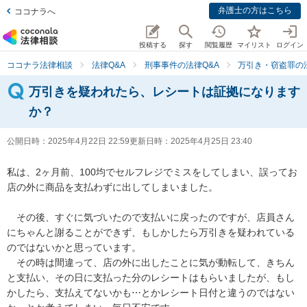
弁護士の方はこちら
ココナラへ
投稿する
探す
閲覧履歴
マイリスト
ログイン
ココナラ法律相談
法律Q&A
刑事事件の法律Q&A
万引き・窃盗罪の法
万引きを疑われたら、レシートは証拠になります
か？
公開日時：
2025年4月22日 22:59
更新日時：
2025年4月25日 23:40
私は、2ヶ月前、100均でセルフレジでミスをしてしまい、誤ってお
店の外に商品を支払わずに出してしまいました。

　その後、すぐに気づいたので支払いに戻ったのですが、店員さん
にちゃんと謝ることができず、もしかしたら万引きを疑われている
のではないかと思っています。

　その時は間違って、店の外に出したことに気が動転して、きちん
と支払い、その日に支払った分のレシートはもらいましたが、もし
かしたら、支払えてないかも⋯とかレシート日付と違うのではない