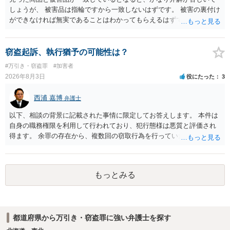
しょうが、 被害品は指輪ですから一致しないはずです。 被害の裏付け
ができなければ無実であることはわかってもらえるはずです。
窃盗起訴、執行猶予の可能性は？
#万引き・窃盗罪
#加害者
2026年8月3日
役にたった
3
西浦 嘉博
弁護士
以下、相談の背景に記載された事情に限定してお答えします。 本件は
自身の職務権限を利用して行われており、犯行態様は悪質と評価され
得ます。 余罪の存在から、複数回の窃取行為を行っていたことも悪質
性に加味されます。 また、被害額も窃盗事案としては多額の部類に入
ると思われます。 他方、余罪を含めた全額を弁済していることは、被
害者の経済的損害の回復として有利に斟酌されます。 また、前科前歴
もっとみる
を有しないことも、規範意識が鈍磨しきっているとまでは言えず、有
利な点です。 その他、家族の監督等の情状証拠を適切に提出すること
で、私見ですが、執行猶予判決を視野に入れることが可能な事案と思
われます。 上記、一つの意見として参考ください。
都道府県から万引き・窃盗罪に強い弁護士を探す