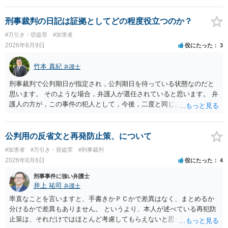
刑事裁判の日記は証拠としてどの程度役立つのか？
#万引き・窃盗罪
#加害者
2026年8月9日
役にたった
3
竹本 真紀
弁護士
刑事裁判で公判期日が指定され，公判期日を待っている状態なのだと
思います。 そのような場合，弁護人が選任されていると思います。 弁
護人の方が，この事件の犯人として，今後，二度と同じような犯罪を
することがないようにするために，どのようなことを日記に書くとよ
いかアドバイスしてくれると思います。そして，書いた内容は，被告
人質問などで活用されることになると思います。 裁判のためだけに記
公判用の反省文と再発防止策、について
録するわけではないかもしれませんが，「裁判において証拠として利
#加害者
#万引き・窃盗罪
#刑事裁判
用できる可能性があれば」と考えているのであれば，本件について証
2026年8月6日
役にたった
4
拠も見て内容を把握している，弁護人の方と相談して書く内容を打ち
合わせて進めるのが，裁判の観点では一番効果的だと思います。 適応
刑事事件に強い弁護士
障害で窃盗罪ということであれば，責任能力に影響する話ではなく情
井上 祐司
弁護士
状に関しての話になると思いますので，弁護人の方と相談してみまし
率直なことを言いますと、手書きかＰＣかで差異はなく、まとめるか
ょう。
分けるかで差異もありません。 というより、本人が述べている再犯防
止策は、それだけではほとんど考慮してもらえないと思った方が良い