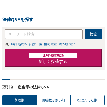
法律Q&Aを探す
検索
例）
離婚 慰謝料
誹謗中傷
相続 遺産
著作物 違法
無料法律相談
新しく投稿する
万引き・窃盗罪の法律Q&A
新着順
回答数が多い順
役にたった順