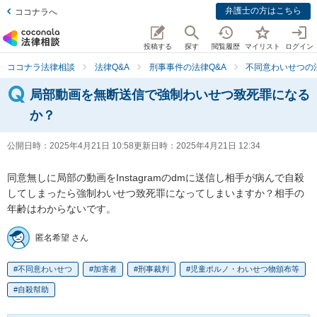
弁護士の方はこちら
ココナラへ
投稿する
探す
閲覧履歴
マイリスト
ログイン
ココナラ法律相談
法律Q&A
刑事事件の法律Q&A
不同意わいせつの法
局部動画を無断送信で強制わいせつ致死罪になる
か？
公開日時：
2025年4月21日 10:58
更新日時：
2025年4月21日 12:34
同意無しに局部の動画をInstagramのdmに送信し相手が病んで自殺
してしまったら強制わいせつ致死罪になってしまいますか？相手の
年齢はわからないです。
匿名希望 さん
不同意わいせつ
加害者
刑事裁判
児童ポルノ・わいせつ物頒布等
自殺幇助