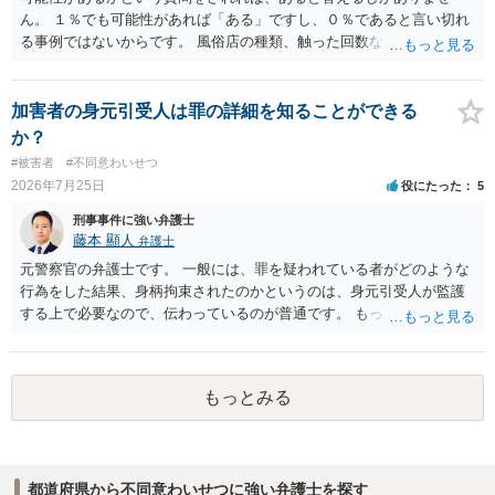
ん。 １％でも可能性があれば「ある」ですし、０％であると言い切れ
る事例ではないからです。 風俗店の種類、触った回数などによるでし
ょうが、その場で店から注意をされていないなら可能性は低いでしょ
う。 ただ、要注意の客であるとは認識されているかもしれません。
加害者の身元引受人は罪の詳細を知ることができる
か？
#被害者
#不同意わいせつ
2026年7月25日
役にたった
5
刑事事件に強い弁護士
藤本 顯人
弁護士
元警察官の弁護士です。 一般には、罪を疑われている者がどのような
行為をした結果、身柄拘束されたのかというのは、身元引受人が監護
する上で必要なので、伝わっているのが普通です。 もっとも、事実関
係が異性トラブルのような内容ですと、多少事実が異なって伝わって
いたり、省略されていることもありうるかなとは思います。
もっとみる
都道府県から不同意わいせつに強い弁護士を探す