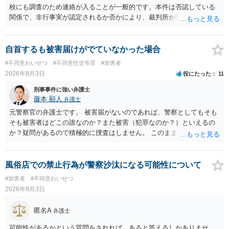
あること。 以上の通りですから、アルコール摂取だけでなく、「同意
校にも調査のため連絡が入ることが一般的です。本件は否認している
しない意思を形成し、表明し若しくは全うすることが困難な状態」で
関係で、非行事実が認定されるか否かにより、裁判所が生育歴なども
あることが必要です。
調査する可能性があります。非行事実が認められないのであればいわ
ば無罪であり、非行がないのですから、その先の調査はないかと思い
ます。ご参考にしてください。
自首するも被害届けがでていなかった場合
#不同意わいせつ
#不同意性交等罪
#加害者
2026年8月3日
役にたった
11
刑事事件に強い弁護士
藤本 顯人
弁護士
元警察官の弁護士です。 被害届がないのであれば、警察としてもそも
そも被害者はどこの誰なのか？また被害（犯罪なのか？）といえるの
か？疑問があるので積極的に捜査はしません。 このまま女性から警察
への届出がなければ何事もなく終わると思います。
風俗店での禁止行為が警察沙汰になる可能性について
#加害者
#不同意わいせつ
2026年8月3日
匿名A
弁護士
可能性があるかという質問をされれば、あると答えるしかありませ