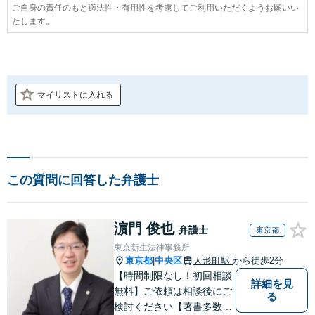
ご自身の責任のもと適法性・有用性を考慮してご利用いただくようお願いい
たします。
マイリストに入れる
この質問に回答した弁護士
濵門 俊也
弁護士
東京都
東京新生法律事務所
東京都
中央区
人形町駅
から徒歩2分
|
【時間制限なし！初回相談
詳細を見
無料】ご依頼は相談後にご
る
検討ください【著書多数】