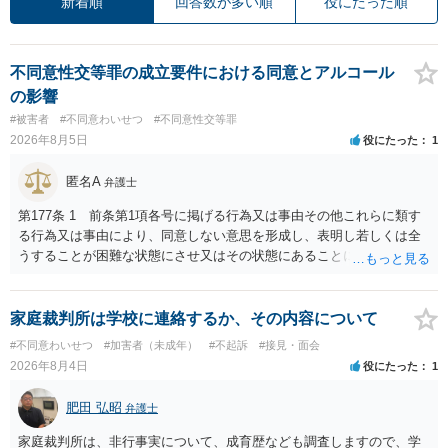
新着順
回答数が多い順
役にたった順
不同意性交等罪の成立要件における同意とアルコール
の影響
#被害者
#不同意わいせつ
#不同意性交等罪
2026年8月5日
役にたった
1
匿名A
弁護士
第177条 1 前条第1項各号に掲げる行為又は事由その他これらに類す
る行為又は事由により、同意しない意思を形成し、表明し若しくは全
うすることが困難な状態にさせ又はその状態にあることに乗じて、性
交、肛門性交、口腔性交又は膣若しくは肛門に身体の一部（陰茎を除
く。）若しくは物を挿入する行為であってわいせつなもの（以下この
条及び第179条第2項において「性交等」という。）をした者は、婚姻
家庭裁判所は学校に連絡するか、その内容について
関係の有無にかかわらず、5年以上の有期拘禁刑に処する。 第176条 1
#不同意わいせつ
#加害者（未成年）
#不起訴
#接見・面会
次に掲げる行為又は事由その他これらに類する行為又は事由により、
2026年8月4日
役にたった
1
同意しない意思を形成し、表明し若しくは全うすることが困難な状態
にさせ又はその状態にあることに乗じて、わいせつな行為をした者
肥田 弘昭
弁護士
は、婚姻関係の有無にかかわらず、6月以上10年以下の拘禁刑に処す
る。 ③アルコール若しくは薬物を摂取させること又はそれらの影響が
家庭裁判所は、非行事実について、成育歴なども調査しますので、学