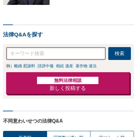
【離婚の解決実績300件以
上】心のケアもしながら全
力でサポートします【相続
問題】複雑な遺産分割・相
続放棄・遺留分なども、基
法律Q&Aを探す
本からわかりやすくご説明
します【人形町駅2分】
検索
例）
離婚 慰謝料
誹謗中傷
相続 遺産
著作物 違法
無料法律相談
新しく投稿する
不同意わいせつの法律Q&A