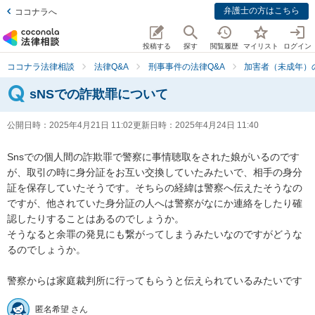
弁護士の方はこちら
ココナラへ
投稿する
探す
閲覧履歴
マイリスト
ログイン
ココナラ法律相談
法律Q&A
刑事事件の法律Q&A
加害者（未成年）
sNSでの詐欺罪について
公開日時：
2025年4月21日 11:02
更新日時：
2025年4月24日 11:40
Snsでの個人間の詐欺罪で警察に事情聴取をされた娘がいるのです
が、取引の時に身分証をお互い交換していたみたいで、相手の身分
証を保存していたそうです。そちらの経緯は警察へ伝えたそうなの
ですが、他されていた身分証の人へは警察がなにか連絡をしたり確
認したりすることはあるのでしょうか。

そうなると余罪の発見にも繋がってしまうみたいなのですがどうな
るのでしょうか。

警察からは家庭裁判所に行ってもらうと伝えられているみたいです
匿名希望 さん