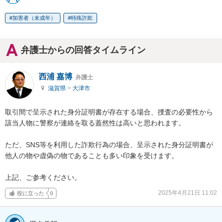
加害者（未成年）
特殊詐欺
弁護士からの回答タイムライン
西浦 嘉博
弁護士
滋賀県
>
大津市
取引間で呈示された身分証明書が存在する場合、捜査の必要性から
該当人物に警察が連絡を取る蓋然性は高いと思われます。

ただ、SNS等を利用した詐欺行為の場合、呈示された身分証明書が
他人の物や虚偽の物であることも多い印象を受けます。

上記、ご参考ください。
2025年4月21日 11:02
役に立った
0