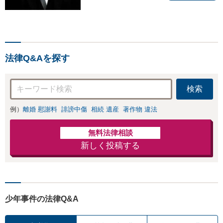
から徒歩10分、京阪大津線
上栄町駅から徒歩4分、大
津赤十字病院の前になりま
す。 【滋賀県２位 弁護士
ドットコムランキング（20
法律Q&Aを探す
24年7月-2026年7月現
在）】
検索
例）
離婚 慰謝料
誹謗中傷
相続 遺産
著作物 違法
無料法律相談
新しく投稿する
少年事件の法律Q&A