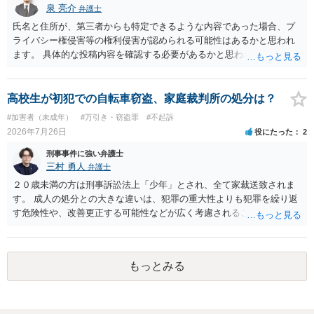
泉 亮介
弁護士
は事業者が顧客を誘引するためのものではないため対象外と考えられ
ますが、自治会館の利用規約（目的外利用や金銭徴収の可否など）へ
氏名と住所が、第三者からも特定できるような内容であった場合、プ
の抵触が問題となることがあります。 【質問3への回答】 主催者とし
ライバシー権侵害等の権利侵害が認められる可能性はあるかと思われ
ての注意点として、まず参加費がすべて会場代の実費に充てられてい
ます。 具体的な投稿内容を確認する必要があるかと思われますので、
る記録（領収書や収支の管理）を残し、賞金原資とは無関係であるこ
ご不安であれば親に相談の上で、個別に弁護士にご相談されると良い
とを明確にしておくことが大切です。また、自治会館の管理者に対
でしょう。
し、参加費の集金を含む利用目的を事前に正確に伝えて了解を得てお
高校生が初犯での自転車窃盗、家庭裁判所の処分は？
くのが賢明です。
#加害者（未成年）
#万引き・窃盗罪
#不起訴
2026年7月26日
役にたった
2
刑事事件に強い弁護士
三村 勇人
弁護士
２０歳未満の方は刑事訴訟法上「少年」とされ、全て家裁送致されま
す。 成人の処分との大きな違いは、犯罪の重大性よりも犯罪を繰り返
す危険性や、改善更正する可能性などが広く考慮されることです。 そ
のため、生活環境が悪い方や反社会的な生活を送っていれば、ぐ犯少
年とされ、犯罪を犯していなくとも、不良交友等が原因で、保護観察
や少年院送致される可能性もあります。 本件生活状況が分かりません
もっとみる
ので、適切なアドバイスがしにくいのですが、通常初犯の自転車窃盗
で生活環境が整っていれば、審判不開始か不処分となる可能性はあり
ます。