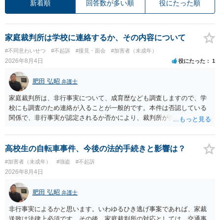
新着順
回答数が多い順
役にたった順
家庭裁判所は学校に連絡するか、その内容について
#不同意わいせつ
#不起訴
#接見・面会
#加害者（未成年）
2026年8月4日
役にたった
1
肥田 弘昭
弁護士
家庭裁判所は、非行事実について、成育歴なども調査しますので、学
校にも調査のため連絡が入ることが一般的です。本件は否認している
関係で、非行事実が認定されるか否かにより、裁判所が生育歴なども
調査する可能性があります。非行事実が認められないのであればいわ
ば無罪であり、非行がないのですから、その先の調査はないかと思い
ます。ご参考にしてください。
高校生の自転車事件、今後の法的手続きと影響は？
#加害者（未成年）
#強盗
#不起訴
2026年8月4日
肥田 弘昭
弁護士
非行事実によるかと思います。いわゆるひき逃げ事案であれば、家裁
送致は法律上必須です。その後、家庭裁判所の対応としては、交通事