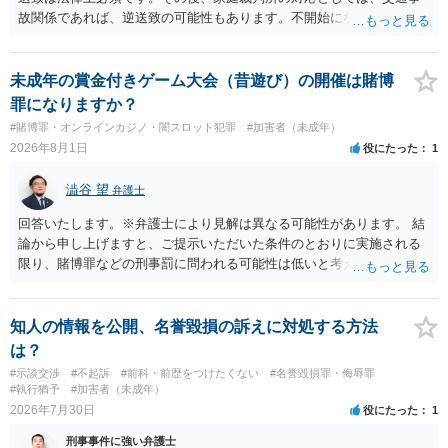
故関係であれば、逆送致の可能性もあります。不開始になるかどうか
は非行事実次第です。ご参考にしてください。
未成年の賞金付きゲーム大会（昔遊び）の開催は賭博
罪になりますか？
#賭博罪・オンラインカジノ・闇スロット犯罪
#加害者（未成年）
2026年8月1日
役にたった
1
澁谷 望
弁護士
回答いたします。※弁護士により見解は異なる可能性があります。 結
論から申し上げますと、ご提示いただいた条件のとおりに実施される
限り、賭博罪などの刑事罰に問われる可能性は低いと考えられます
が、会場の利用ルールなどの点には注意が必要です。 【質問1への回
答】 賭博罪は、参加者が互いに財物を賭けてその得喪を争う場合に成
立します。 質問者様がご自身のポケットマネーから懸賞として賞金を
知人の情報を公開、名誉毀損の訴えに対処する方法
出し、参加者からの参加費が全額会場レンタル費用に充てられて賞金
は？
原資と完全に分離されている場合、参加者が自らの財物を失うリスク
#示談交渉
#不起訴
#前科・前歴をつけたくない
#名誉毀損罪・侮辱罪
が存在しないため賭博罪には該当しないとする見解が一般的です。ま
#執行猶予
#加害者（未成年）
た、利益を得る目的もないため賭博場開帳図利罪も成立しないと考え
2026年7月30日
役にたった
1
られます。 【質問2への回答】 刑事上の問題は生じにくいものの、民
刑事事件に強い弁護士
事・行政上の観点から以下の点が考慮されます。景品表示法について