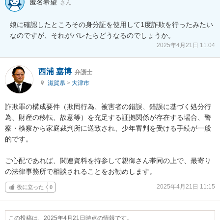
匿名希望
さん
娘に確認したところその身分証を使用して1度詐欺を行ったみたい
なのですが、それがバレたらどうなるのでしょうか。
2025年4月21日 11:04
西浦 嘉博
弁護士
滋賀県
>
大津市
詐欺罪の構成要件（欺罔行為、被害者の錯誤、錯誤に基づく処分行
為、財産の移転、故意等）を充足する証拠関係が存在する場合、警
察・検察から家庭裁判所に送致され、少年審判を受ける手続が一般
的です。

ご心配であれば、関連資料を持参して親御さん帯同の上で、最寄り
の法律事務所で相談されることをお勧めします。
2025年4月21日 11:15
役に立った
0
この投稿は、2025年4月21日時点の情報です。