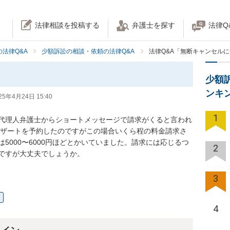
法律相談を投稿する
弁護士を探す
法律Q
法律Q&A
少額訴訟の相談・依頼の法律Q&A
法律Q&A「無断キャンセル
少額
ンキ
25年4月24日 15:40
1
代理人弁護士からショートメッセージで請求がくると言われ
なデザートを予約したのですがこの場合いくら程の料金請求さ
5000〜6000円ほどとかいていました。請求には応じるつ
2
ですが大丈夫でしょうか。
3
4