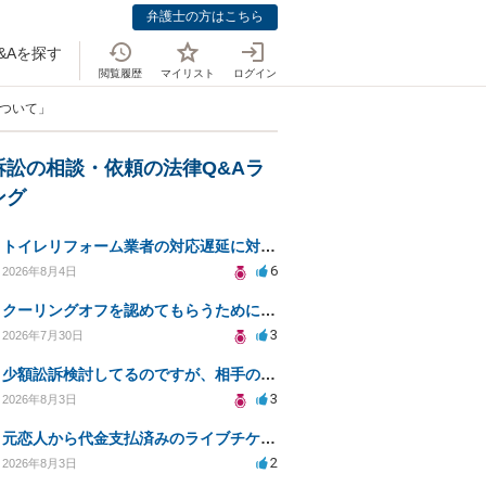
弁護士の方はこちら
&Aを探す
閲覧履歴
マイリスト
ログイン
について」
訴訟の相談・依頼の法律Q&Aラ
ング
トイレリフォーム業者の対応遅延に対する法的措置相談
6
2026年8月4日
クーリングオフを認めてもらうために少額訴訟できるのでしょうか。
3
2026年7月30日
少額訟訴検討してるのですが、相手の住所がわからない
3
2026年8月3日
元恋人から代金支払済みのライブチケットを回収したい。
2
2026年8月3日