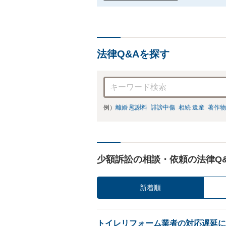
法律Q&Aを探す
例）
離婚 慰謝料
誹謗中傷
相続 遺産
著作物
少額訴訟の相談・依頼の法律Q
新着順
トイレリフォーム業者の対応遅延に