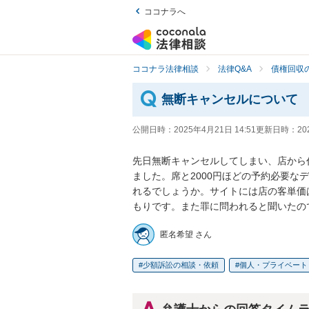
ココナラへ
ココナラ法律相談
法律Q&A
債権回収の
無断キャンセルについて
公開日時：
2025年4月21日 14:51
更新日時：
20
先日無断キャンセルしてしまい、店から
ました。席と2000円ほどの予約必要
れるでしょうか。サイトには店の客単価は
もりです。また罪に問われると聞いたの
匿名希望 さん
少額訴訟の相談・依頼
個人・プライベート