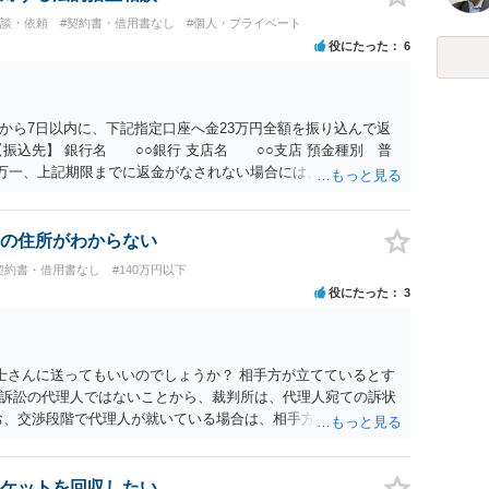
相談・依頼
#契約書・借用書なし
#個人・プライベート
役にたった
6
から7日以内に、下記指定口座へ金23万円全額を振り込んで返
振込先】 銀行名 ○○銀行 支店名 ○○支店 預金種別 普
○○○ 万一、上記期限までに返金がなされない場合には、貴殿には任
むを得ず、返還金23万円及びこれに対する遅延損害金の支払い
法的手続を直ちに講じます。 その際には、訴訟に要する費用そ
て請求する予定ですので、あらかじめ申し添えます。 本件は、
の住所がわからない
じた返還義務の履行を求めるものにすぎません。貴殿の仕入先
契約書・借用書なし
#140万円以下
、私に対する返還義務の発生や履行時期には何ら影響を及ぼす
役にたった
3
解決を不必要に遅延させることなく、誠意をもって速やかに返金
以上
士さんに送ってもいいのでしょうか？ 相手方が立てているとす
訴訟の代理人ではないことから、裁判所は、代理人宛ての訴状
お、交渉段階で代理人が就いている場合は、相手方（被告）の住
就いていたことを知らせると（訴状の記載内容から明らかな場
連絡し、引き続き訴訟も受任するかを聞いたうえで、受任の意
送達するのではなく、代理人に訴状の受領を促すこともありま
ケットを回収したい。