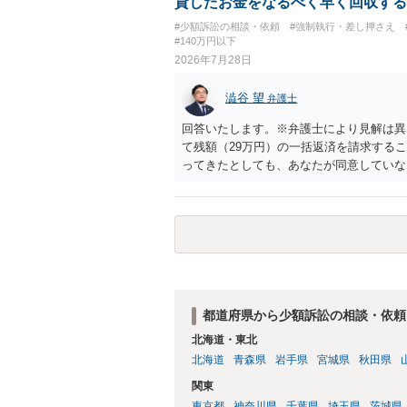
貸したお金をなるべく早く回収する
ど）へ相談されることをお勧めします。
#少額訴訟の相談・依頼
#強制執行・差し押さえ
#140万円以下
2026年7月28日
澁谷 望
弁護士
回答いたします。※弁護士により見解は異
て残額（29万円）の一括返済を請求する
ってきたとしても、あなたが同意していな
も過ぎているため、一括返済を求める権利
す。 分割拒否と一括請求の通知：PayP
一括払いを求める」旨を明確に伝えます。
など）をとるには、相手の身元が必要です
い。 相手が購入した高額商品（Switc
交渉に臨むのが現実的かと思います。
都道府県から少額訴訟の相談・依頼
北海道・東北
北海道
青森県
岩手県
宮城県
秋田県
関東
東京都
神奈川県
千葉県
埼玉県
茨城県