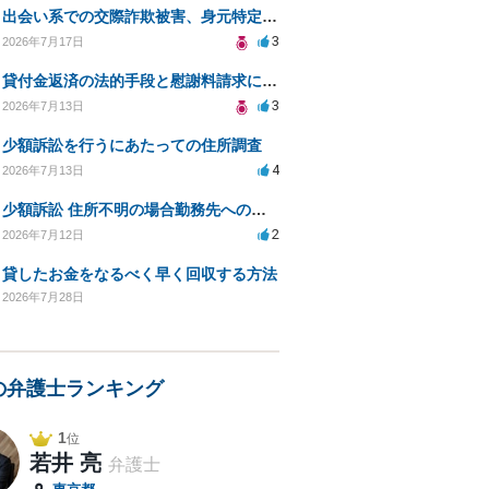
出会い系での交際詐欺被害、身元特定と返金請求の方法は？
3
2026年7月17日
貸付金返済の法的手段と慰謝料請求について
3
2026年7月13日
少額訴訟を行うにあたっての住所調査
4
2026年7月13日
少額訴訟 住所不明の場合勤務先への書類送達は可能？
2
2026年7月12日
貸したお金をなるべく早く回収する方法
2026年7月28日
の弁護士ランキング
1
位
若井 亮
弁護士