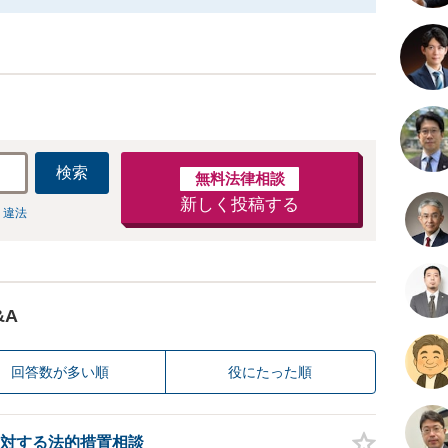
検索
無料法律相談
新しく投稿する
 違法
&A
回答数が多い順
役にたった順
対する法的措置相談