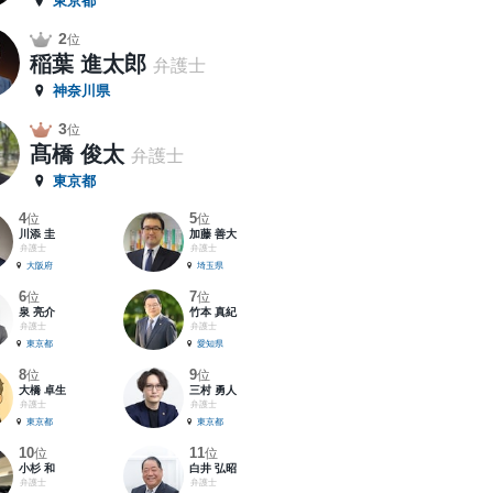
東京都
2
位
稲葉 進太郎
弁護士
神奈川県
3
位
髙橋 俊太
弁護士
東京都
4
5
位
位
川添 圭
加藤 善大
弁護士
弁護士
大阪府
埼玉県
6
7
位
位
泉 亮介
竹本 真紀
弁護士
弁護士
東京都
愛知県
8
9
位
位
大橋 卓生
三村 勇人
弁護士
弁護士
東京都
東京都
10
11
位
位
小杉 和
白井 弘昭
弁護士
弁護士