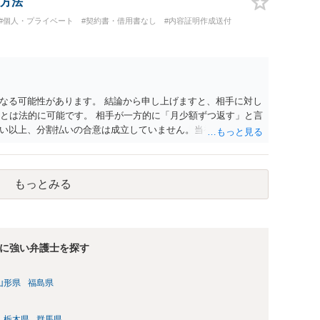
方法
#個人・プライベート
#契約書・借用書なし
#内容証明作成送付
なる可能性があります。 結論から申し上げますと、相手に対し
ことは法的に可能です。 相手が一方的に「月少額ずつ返す」と言
い以上、分割払いの合意は成立していません。当初の返済期日
があります。 具体的には、以下の手順で進めるのが効果的で
ayのメッセージ等で「分割払いには同意していないため、残額の
 相手の本名・住所の確認：応じない場合に法的手段（少額訴訟
もっとみる
。分からない場合は、まず本名や住所の特定を進めてくださ
h2等）の事実も踏まえ、応じない場合は法的措置を辞さない姿勢で
に強い弁護士を探す
山形県
福島県
栃木県
群馬県