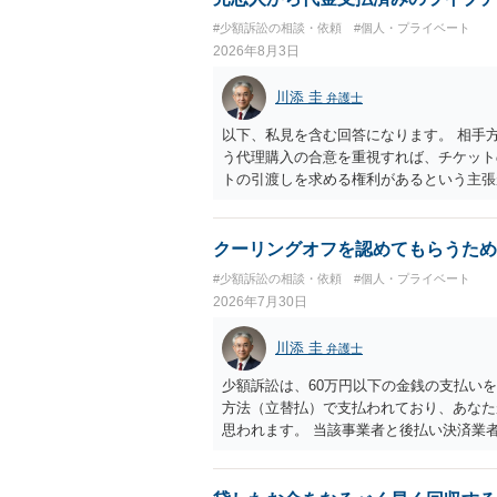
す。 ラインのやり取りでしか証拠がない
#少額訴訟の相談・依頼
#個人・プライベート
０万円の請求で代理人弁護士に委任するか
2026年8月3日
本人を示す事実（振込先などの情報）から
す。 以上、ご参考まで。
川添 圭
弁護士
以下、私見を含む回答になります。 相手
う代理購入の合意を重視すれば、チケット
トの引渡しを求める権利があるという主張
「相手方と一緒に行く」という合意も付随
ば、交際を終了させたことにより「一緒に
チケットを引き渡すべきといえるかは微妙
クーリングオフを認めてもらうため
致するのではないか、という判断に傾くこ
#少額訴訟の相談・依頼
#個人・プライベート
場合、交際を解消した2人が当日隣り合わ
2026年7月30日
ころです。一方、チケットがエリア指定の
し、そのチケットが入手困難であったり特
川添 圭
弁護士
当該チケットがチケット転売防止法に規定
場合には、チケット引渡し以外に選択肢が
少額訴訟は、60万円以下の金銭の支払い
は「当事者の合理的意思」がどこにあるの
方法（立替払）で支払われており、あなた
問題なので、弁護士によっても回答は異な
思われます。 当該事業者と後払い決済業
れますが、まずは後払い決済業者へ（原契
書を送り、もし訴訟や支払督促を行ってき
思います。弁護士会の相談センター等で、