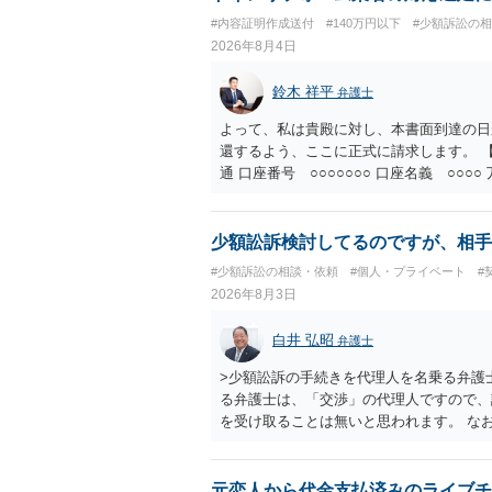
#内容証明作成送付
#140万円以下
#少額訴訟の
2026年8月4日
鈴木 祥平
弁護士
よって、私は貴殿に対し、本書面到達の日
還するよう、ここに正式に請求します。 【
通 口座番号 ○○○○○○○ 口座名義 ○
意に返金する意思がないものと判断し、や
を求める民事訴訟、支払督促その他必要な
の他法令上認められる金員についても併せ
少額訟訴検討してるのですが、相手
貴殿自らが契約を解約したことによって生
#少額訴訟の相談・依頼
#個人・プライベート
#
との取引関係や返金時期などの内部事情は
2026年8月3日
ものではありません。 これ以上、本件の
手続を履行されるよう、強く求めます。 
白井 弘昭
弁護士
>少額訟訴の手続きを代理人を名乗る弁護
る弁護士は、「交渉」の代理人ですので、
を受け取ることは無いと思われます。 な
所で訴状を作成提出し、裁判所に代理人が
合も）、裁判所が当該代理人弁護士に事前
志が明らかになったところで、直接被告に
元恋人から代金支払済みのライブチ