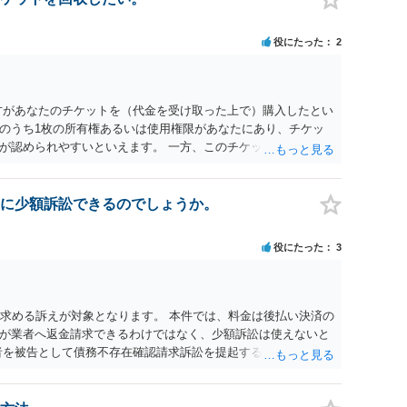
と、実際の本人性が明らかではありません。もちろん弁護士（２
も疑わしいのですが）も住所は明らかにしないでしょう。 何か
役にたった
2
、相手の住所等の情報を割り出していくしかないように思えま
方があなたのチケットを（代金を受け取った上で）購入したとい
のうち1枚の所有権あるいは使用権限があなたにあり、チケッ
が認められやすいといえます。 一方、このチケット購入には
していたことを無視することができません。こちらを重視すれ
行く」という結果の実現に重大な障害が発生しており、当然に
であり、むしろ返金すべきとするのが当事者の合理的意思に合
に少額訴訟できるのでしょうか。
とになると思います。 例えば、当該チケットが座席指定である
せになることは避けたいという心理が働くことも無理からぬと
役にたった
3
アリーナ席であれば隣り合わせにならずに済むかもしれません
別席であったりすれば、判断は変わってくるかもしれません。
する特定興行入場券に該当し、券面上使用者が指定されている
ない場合もあるでしょう。 このように、本件の紛争は、法的に
を求める訴えが対象となります。 本件では、料金は後払い決済の
かを追求した解決が必要になると思われます。なかなか難しい
が業者へ返金請求できるわけではなく、少額訴訟は使えないと
るかもしれません。
者を被告として債務不存在確認請求訴訟を提起することも考えら
約のクーリング・オフの証拠の写しとともに）支払拒絶の通知
た場合には全面的に争う、というやり方がベターではないかと
消費者問題に強い弁護士（消費者保護委員会に所属しているな