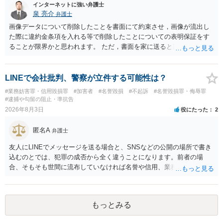
インターネットに強い弁護士
泉 亮介
弁護士
画像データについて削除したことを書面にて約束させ，画像が流出し
た際に違約金条項を入れる等で削除したことについての表明保証をす
ることが限界かと思われます。 ただ，書面を家に送ると家族に不貞行
為が発覚しご自身が慰謝料請求を受けるリスクがあるため，書面で削
除等を求めることは避けたほうが良いかと思われます。
LINEで会社批判、警察が立件する可能性は？
#業務妨害罪・信用毀損罪
#加害者
#名誉毀損
#不起訴
#名誉毀損罪・侮辱罪
#逮捕や勾留の阻止・準抗告
2026年8月3日
役にたった
2
匿名A
弁護士
友人にLINEでメッセージを送る場合と、SNSなどの公開の場所で書き
込むのとでは、犯罪の成否から全く違うことになります。前者の場
合、そもそも世間に流布していなければ名誉や信用、業務にかかる犯
罪は成立しないことになります。
もっとみる