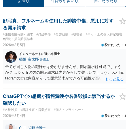
新着順
回答数が多い順
役にたった順
顔写真、フルネームを使用した誹謗中傷、悪用に対す
る開示請求
#発信者情報開示請求
#誹謗中傷
#名誉毀損
#被害者
#ネット上の個人特定被害
#訴訟・損害賠償請求
2026年8月5日
役にたった
1
インターネットに強い弁護士
稲葉 進太郎
弁護士
全てが同じ人物の犯行かは分かりませんが、開示請求は可能でしょう
か？ →５ｃｈの方の開示請求は内容からして難しいでしょう。 XとIns
tagramの方は内容からして開示請求ができる可能性が高いでしょう。
ただ、アカウントが削除されていると開示請求は失敗する可能性が高
いでしょう。７月中にアカウントが削除されている場合、今から進め
ても失敗する可能性が高いように思われます。 相手を特定できた場
ChatGPTでの愚痴が情報漏洩や名誉毀損に該当するか
合、相手に全ての弁護士費用を負担させることは可能でしょうか？ →
確認したい
訴訟外の交渉で相手方が認めれば負担させることができるでしょう。
#名誉毀損
#風評被害・営業妨害
#個人・プライベート
訴訟で判決となった場合は、実際の弁護士費用が認められる場合と認
2026年8月4日
役にたった
1
められない場合があり何ともいえないところでしょう。
白井 弘昭
弁護士