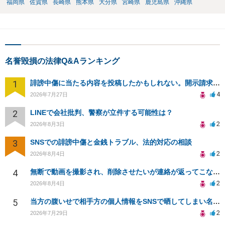
福岡県
佐賀県
長崎県
熊本県
大分県
宮崎県
鹿児島県
沖縄県
名誉毀損の法律Q&Aランキング
1
誹謗中傷に当たる内容を投稿したかもしれない。開示請求や民事刑事裁判に発展しうるのか教えて欲しい。
4
2026年7月27日
2
LINEで会社批判、警察が立件する可能性は？
2
2026年8月3日
3
SNSでの誹謗中傷と金銭トラブル、法的対応の相談
2
2026年8月4日
4
無断で動画を撮影され、削除させたいが連絡が返ってこない。
2
2026年8月4日
5
当方の腹いせで相手方の個人情報をSNSで晒してしまい名誉毀損させてしまったかもしれない
2
2026年7月29日