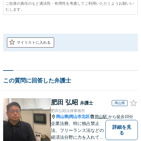
ご自身の責任のもと適法性・有用性を考慮してご利用いただくようお願いい
たします。
マイリストに入れる
この質問に回答した弁護士
肥田 弘昭
弁護士
岡山県
肥田弘昭法律事務所
岡山県
岡山市北区
岡山駅
から徒歩10分
|
企業法務、特に独占禁止
詳細を見
法、フリーランス法などの
る
経済法分野に力を入れてい