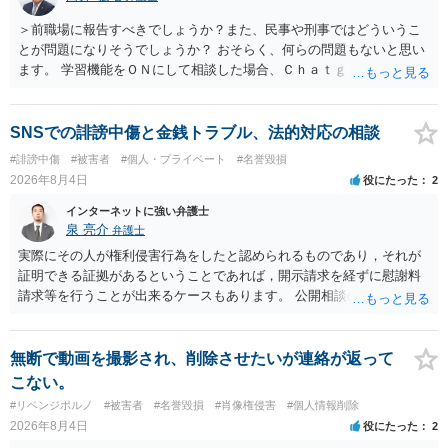
＞前職場に報告すべきでしょうか？また、民事や刑事ではどういうこ
とが問題になりそうでしょうか？ おそらく、何らの問題もないと思い
ます。 学習機能をＯＮにして相談した場合、Ｃｈａｔｇｐｔがｏｐｅ
ｎＡＩに相談内容を蓄積し、他の質問者への何らかの回答の際に参照
する可能性がありますが、個人名や会社名を特定していない限り、一
般論として抽象化されて回答に織り込まれる可能性が生じるにすぎま
SNSでの誹謗中傷と金銭トラブル、法的対応の相談
せんので、その情報自体が、秘密情報に当たるとは思えませんし、名
#誹謗中傷
#被害者
#個人・プライベート
#名誉毀損
誉棄損として、個人や会社に対する誹謗中傷の不特定多数への公開に
2026年8月4日
役にたった
2
当たるとも思われません。 もちろん、誰がその内容をｃｈａｔｇｐｔ
に入力したかも第三者にしられることはないので、個人や会社の特定
インターネットに強い弁護士
をせずに書き込んだことで（おそらく特定して書き込んだとして
泉 亮介
弁護士
も）、相談者さんが刑事民事の責任に問われることはないでしょう。
実際にその人が権利侵害行為をしたと認められるものであり，それが
私見ながらご参考まで。
証明できる証拠があるということであれば，開示請求を経ずに慰謝料
請求等を行うことが出来るケースもあります。 公開相談の場では回答
は難しいかと思われますので，お手持ちの証拠資料を持参の上弁護士
に個別に相談されると良いでしょう。
無断で動画を撮影され、削除させたいが連絡が返って
こない。
#リベンジポルノ
#被害者
#名誉毀損
#肖像権侵害
#個人情報削除
2026年8月4日
役にたった
2