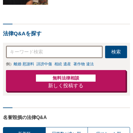
ます！！！
法律Q&Aを探す
検索
例）
離婚 慰謝料
誹謗中傷
相続 遺産
著作物 違法
無料法律相談
新しく投稿する
名誉毀損の法律Q&A