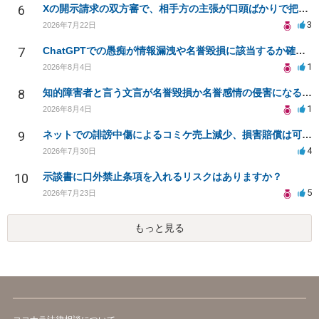
6
Xの開示請求の双方審で、相手方の主張が口頭ばかりで把握しきれません
3
2026年7月22日
7
ChatGPTでの愚痴が情報漏洩や名誉毀損に該当するか確認したい
1
2026年8月4日
8
知的障害者と言う文言が名誉毀損か名誉感情の侵害になるか教えてほしい。
1
2026年8月4日
9
ネットでの誹謗中傷によるコミケ売上減少、損害賠償は可能か？
4
2026年7月30日
10
示談書に口外禁止条項を入れるリスクはありますか？
5
2026年7月23日
もっと見る