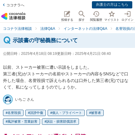
弁護士の方はこちら
ココナラへ
投稿する
探す
閲覧履歴
マイリスト
ログイン
ココナラ法律相談
法律Q&A
インターネットの法律Q&A
名誉毀損の
示談書の守秘義務について
公開日時：
2025年4月18日 08:19
更新日時：
2025年4月21日 08:40
以前、ストーカー被害に遭い示談をしました。

第三者(兄)がストーカーの名前やストーカーの内容をSNSなどで口
外した場合、名誉毀損で訴えられるのは口外した第三者(兄)ではな
くて、私になってしまうのでしょうか。
いちご さん
名誉毀損
誹謗中傷
個人・プライベート
被害者
風評被害・営業妨害
訴訟・損害賠償請求