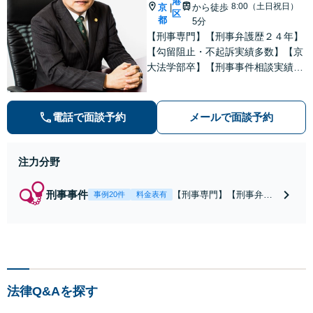
港
8:00（土日祝日）
京
から徒歩
|
区
都
5分
【刑事専門】【刑事弁護歴２４年】
【勾留阻止・不起訴実績多数】【京
大法学部卒】【刑事事件相談実績77
66件（事務所全体）】【着手金原則
２５万円、成功報酬原則３３万円】
【弁護士泉義孝が相談、刑事弁護を
電話で面談予約
メールで面談予約
担当】【逮捕・勾留でお悩みの方は
ご相談下さい】
注力分野
刑事事件
【刑事専門】【刑事弁護
事例20件
料金表有
歴24年】【事務所全体刑
事相談実績7766件】【釈
放・不起訴実績多数】
【京大法学部卒】【着手
金原則２２万円（税
込）】【弁護士泉義孝が
法律Q&Aを探す
相談、弁護を直接担当】
逮捕されお困りの方は是