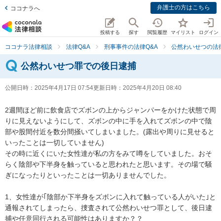
弁護士の方はこちら
ココナラへ
投稿する
探す
閲覧履歴
マイリスト
ログイン
ココナラ法律相談
法律Q&A
刑事事件の法律Q&A
公然わいせつの法律
公然わいせつ罪での後日逮捕
公開日時：
2025年4月17日 07:54
更新日時：
2025年4月20日 08:40
2週間ほど前に飲食店でズボンの上からジャンパーをかけた状態で周
りに見えないようにして、ズボンの中に手を入れてズボンの中で陰
部や股間付近を数分間掻いてしまいました。(露出や周りに見せると
いったことは一切していません)

その時に近くにいた女性達が私の方をみて噂をしていました。おそ
らく陰部や下半身を触っていると思われたと思います。その場で騒
ぎになったりといったことは一切ありませんでした。

1、女性達が｢陰部か下半身をズボンに入れて触っている人がいた｣と
通報されてしまったら、捜査されて公然わいせつ罪として、後日逮
捕や任意同行される可能性はありますか？？