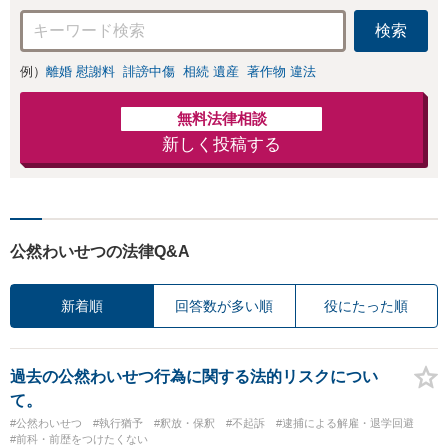
非弁護士泉義孝にご相談
検索
ご依頼下さい。
例）
離婚 慰謝料
誹謗中傷
相続 遺産
著作物 違法
無料法律相談
新しく投稿する
公然わいせつの法律Q&A
新着順
回答数が多い順
役にたった順
過去の公然わいせつ行為に関する法的リスクについ
て。
#公然わいせつ
#執行猶予
#釈放・保釈
#不起訴
#逮捕による解雇・退学回避
#前科・前歴をつけたくない