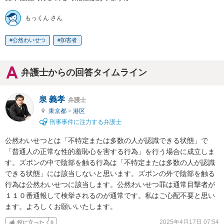
もっくん さん
公然わいせつ
加害者
弁護士からの回答タイムライン
泉 義孝
弁護士
東京都
>
港区
刑事事件に注力する弁護士
公然わいせつとは「不特定または多数の人が認識できる状態」で
「普通人の正常な性的羞恥心を害する行為」を行う場合に成立しま
す。ズボンの中で陰部を触る行為は「不特定または多数の人が認識
できる状態」には該当しないと思います。ズボンの外で陰部を触る
行為は公然わいせつに該当します。公然わいせつ罪は通常目撃者が
１１０番通報して検挙されるのが通常です。私はご心配不要と思い
ます。よろしくお願いいたします。
2025年4月17日 07:54
役に立った
0