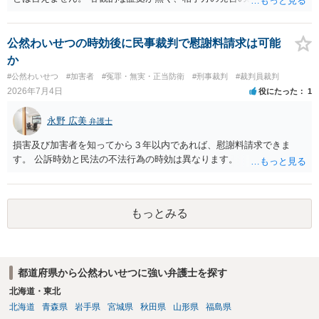
るということはないかと思います。
公然わいせつの時効後に民事裁判で慰謝料請求は可能
か
#公然わいせつ
#加害者
#冤罪・無実・正当防衛
#刑事裁判
#裁判員裁判
2026年7月4日
役にたった
1
永野 広美
弁護士
損害及び加害者を知ってから３年以内であれば、慰謝料請求できま
す。 公訴時効と民法の不法行為の時効は異なります。
もっとみる
都道府県から公然わいせつに強い弁護士を探す
北海道・東北
北海道
青森県
岩手県
宮城県
秋田県
山形県
福島県