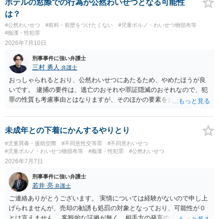
ホテルの窓際での行為が公然わいせつとなる可能性
あえて不起訴の理由を挙げるなら，「嫌疑不十分」か「嫌疑なし」で
は？
す。
#公然わいせつ
#前科・前歴をつけたくない
#児童ポルノ・わいせつ物頒布等
#痴漢・性犯罪
2026年7月10日
刑事事件に強い弁護士
三村 勇人
弁護士
おっしゃられるとおり、公然わいせつにあたるため、やめたほうが良
いです。 逮捕の要件は、逃亡のおそれや罪証隠滅のおそれなので、犯
罪の性質も考慮事由とはなりますが、そのほかの要素をお聞きしなけ
れば判断ができません。
未成年との下着にかんするやりとり
#児童買春・援助交際
#不同意性交等罪
#不同意わいせつ
#児童ポルノ・わいせつ物頒布等
#痴漢・性犯罪
#公然わいせつ
2026年7月7日
刑事事件に強い弁護士
若井 亮
弁護士
ご連絡ありがとうございます。 実情については経験がないので申し上
げられませんが、売却の勧誘も処罰の対象となっており、可能性が０
とは言えません。 客観的な証拠が無く、相手方の発言のみで逮捕され