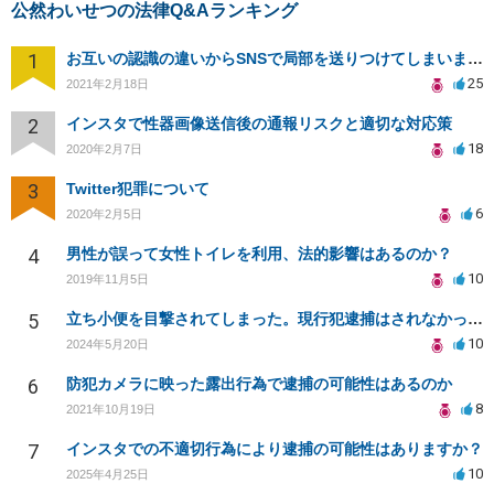
公然わいせつの法律Q&Aランキング
1
お互いの認識の違いからSNSで局部を送りつけてしまいました
25
2021年2月18日
2
インスタで性器画像送信後の通報リスクと適切な対応策
18
2020年2月7日
3
Twitter犯罪について
6
2020年2月5日
4
男性が誤って女性トイレを利用、法的影響はあるのか？
10
2019年11月5日
5
立ち小便を目撃されてしまった。現行犯逮捕はされなかったが後日事件化したり、逮捕されないか不安です。
10
2024年5月20日
6
防犯カメラに映った露出行為で逮捕の可能性はあるのか
8
2021年10月19日
7
インスタでの不適切行為により逮捕の可能性はありますか？
10
2025年4月25日