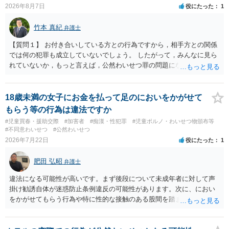
2026年8月7日
役にたった
1
竹本 真紀
弁護士
【質問１】 お付き合いしている方との行為ですから，相手方との関係
では何の犯罪も成立していないでしょう。 したがって，みんなに見ら
れていないか，もっと言えば，公然わいせつ罪の問題にならないかの
話だと思います。 公然わいせつ罪では，まず，公然性が必要です。 公
然性は，不特定又は多数の方が認識できる状態か否かで判断されま
す。 本件は，車の中という閉鎖された空間で行っており，不特定又は
18歳未満の女子にお金を払って足のにおいをかがせて
多数の方が認識するのは困難な状態ですから，公然性はないと思いま
もらう等の行為は違法ですか
す。 また，意図的に示そうとする故意が必要ですが，本件では，通過
#児童買春・援助交際
#加害者
#痴漢・性犯罪
#児童ポルノ・わいせつ物頒布等
する車両があると服を着ている（わいせつな状態をなくしている）の
#不同意わいせつ
#公然わいせつ
ですから，むしろ見られないようにしており，故意が認められること
2026年7月22日
役にたった
1
はありません。 以上より，公然わいせつ罪には該当しませんから，捜
査の対象になることはありません。 警察から連絡がくることもないで
肥田 弘昭
弁護士
しょう。 【質問２】 見せようと思っていないことは，服を着たりする
行為から明らかです。したがいまして，注意を受けることさえありま
違法になる可能性が高いです。まず後段について未成年者に対して声
せん。まして，刑罰として罰せられることもありません。 【質問３】
掛け勧誘自体が迷惑防止条例違反の可能性があります。次に、におい
以上のように犯罪の嫌疑が否定されますから，逮捕勾留される可能性
をかがせてもらう行為や特に性的な接触のある股間を踏ませる行為
はありません。その理由がないのです。 【質問４】 起訴猶予は，犯罪
は、児童に有害行為をさせるとして児童福祉法違反、青少年保護育成
が成立することが前提ですので，不起訴とする理由としても前提を欠
条例違反などに該当する可能性が高いです。ご参考にしてください。
いています。不起訴にするにしても，不起訴の可能性はありません。