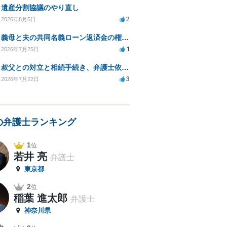
遺産分割協議のやり直し
2
2026年8月5日
義母と夫の共同名義ローン返済金の権利について知りたい
1
2026年7月25日
叔父との対立と相続手続き、弁護士依頼の方法は？
3
2026年7月22日
の弁護士ランキング
1
位
若井 亮
弁護士
東京都
2
位
稲葉 進太郎
弁護士
神奈川県