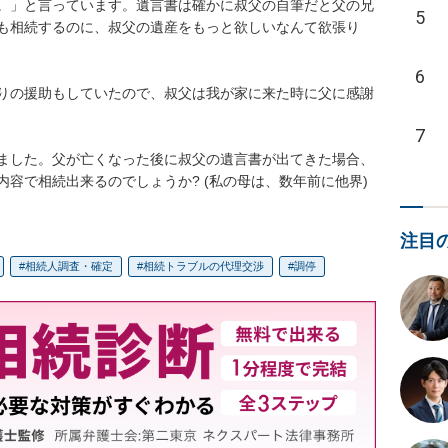
。」と言っています。遺言書は確かに叔父の自筆だと父の兄
5
も相続するのに、叔父の遺産をもっと欲しいなんて欲張り
6
りの援助もしていたので、叔父は我が家に来た時に父に感謝
7
ました。父が亡くなった後に叔父の遺言書が出てきた場合、
容で相続出来るのでしょうか? (私の母は、数年前に他界)
注目
相続人調査・確定
相続トラブルの代理交渉
調停