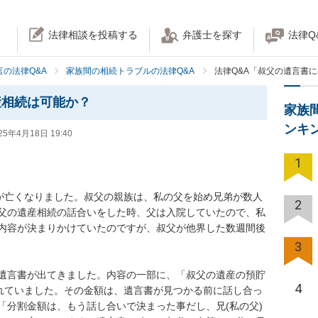
法律相談を投稿する
弁護士を探す
法律Q
の法律Q&A
家族間の相続トラブルの法律Q&A
法律Q&A「叔父の遺言書
産相続は可能か？
家族
ンキ
25年4月18日 19:40
1
)が亡くなりました。叔父の親族は、私の父を始め兄弟が数人
2
叔父の遺産相続の話合いをした時、父は入院していたので、私
内容が決まりかけていたのですが、叔父が他界した数週間後
3
遺言書が出てきました。内容の一部に、「叔父の遺産の預貯
4
されていました。その金額は、遺言書が見つかる前に話し合っ
「分割金額は、もう話し合いで決まった事だし、兄(私の父)