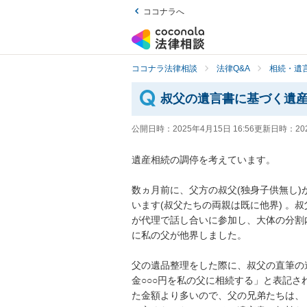
ココナラへ
ココナラ法律相談
法律Q&A
相続・遺言
叔父の遺言書に基づく遺
公開日時：
2025年4月15日 16:56
更新日時：
20
遺産相続の調停を考えています。

数ヵ月前に、父方の叔父(独身子供無し
います(叔父たちの両親は既に他界) 。
が代理で話し合いに参加し、大体の分割
に私の父が他界しました。

父の遺品整理をした際に、叔父の直筆の
金○○○円を私の父に相続する」と表記
た金額より多いので、父の兄弟たちは、