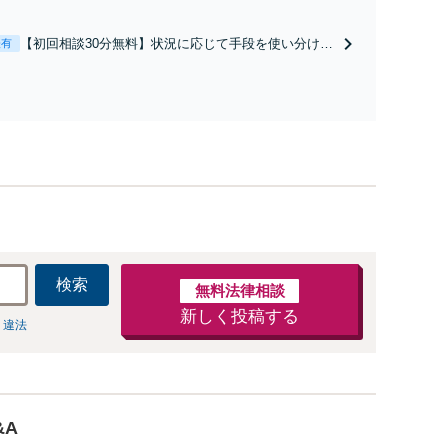
経験豊富な弁護士が全力で交渉にあたります！相手方
と直接話す精神的負担を軽減「弁護士の交渉で慰謝料
【初回相談30分無料】状況に応じて手段を使い分け、
表有
金額アップ／減額交渉も対応可」【完全個室対応】
適切な方法で投稿の削除・発信者情報開示請求をおこ
ないます「企業やお店の風評被害対策／売り上げ低下
防止のために尽力」加害者側の対応可：開示請求の意
見照会が来たときの対処法、被害者との示談交渉
検索
無料法律相談
新しく投稿する
 違法
&A