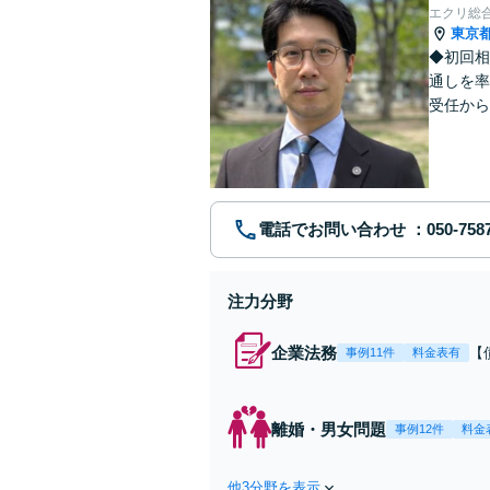
エクリ総
東京
◆初回相
通しを率
受任から
ます。 
電話でお問い合わせ
注力分野
企業法務
【
事例11件
料金表有
応
決
を
離婚・男女問題
事例12件
料金
件
他3分野を表示