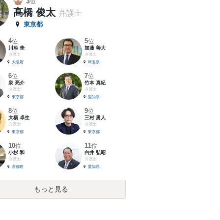
3
位
髙橋 俊太
弁護士
東京都
4
5
位
位
川添 圭
加藤 善大
弁護士
弁護士
大阪府
埼玉県
6
7
位
位
泉 亮介
竹本 真紀
弁護士
弁護士
東京都
愛知県
8
9
位
位
大橋 卓生
三村 勇人
弁護士
弁護士
東京都
東京都
10
11
位
位
小杉 和
白井 弘昭
弁護士
弁護士
京都府
愛知県
もっと見る