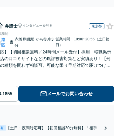
不安があるのか、何を解決したいのかを正確に読み
取ります。【東京都在住以外の方も対応】
介
弁護士
インタビューを見る
東京都
事務所
赤坂見附駅
から徒歩3
営業時間：10:00~20:55（土日祝
港
|
区
日）
分
応】【初回相談無料／24時間メール受付】採用・転職掲示
店の口コミサイトなどの風評被害対策など実績あり！【刑
の種類を問わず相談可。可能な限り早期対応で駆けつけサ
労働】不当解雇・残業代請求はおまかせください
メールでお問い合わせ
【土日・夜間対応可】【初回相談30分無料】「相手方
表有
から書面を提示されたら、サインする前にご相談を」