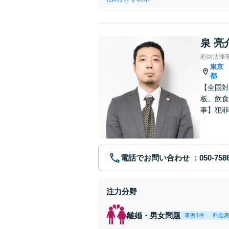
泉 亮
彩結法律
東京
都
【全国対
板、飲食
事】犯罪
ポート【
電話でお問い合わせ
注力分野
離婚・男女問題
事例1件
料金