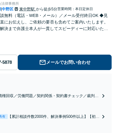
合法律事務所
都
中野区
東中野駅
から徒歩5分
営業時間：本日定休日
|
談無料（電話・WEB・メール）／メール受付終日OK ◆見
直にお伝えし、ご依頼の要否も含めてご案内いたします。
解決まで弁護士本人が一貫してスピーディーに対応いたし
◆累計相談2000件以上・解決実績500件以上
メールでお問い合わせ
債権回収／労働問題／契約関係・契約書チェック／裁判対
】取引先とのトラブル・会社内のトラブルなど、事後の解
だけでなく予防法務までワンストップで対応！顧問弁護士
お探しの方もご相談ください！【顧問経験豊富】【個別案
【累計相談件数2000件、解決事例500件以上】【初回
表有
も対応OK】
相談（電話・WEB）無料】「オーダーメイドの解決
策を提示」依頼者様の話を丁寧にうかがい、どんな