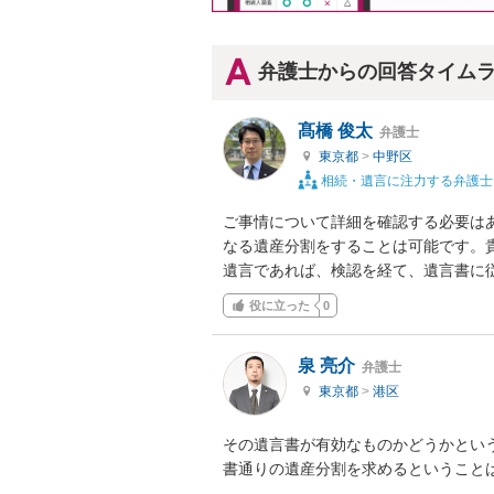
弁護士からの回答タイム
髙橋 俊太
弁護士
東京都
>
中野区
相続・遺言に注力する弁護士
ご事情について詳細を確認する必要は
なる遺産分割をすることは可能です。
遺言であれば、検認を経て、遺言書に
役に立った
0
泉 亮介
弁護士
東京都
>
港区
その遺言書が有効なものかどうかとい
書通りの遺産分割を求めるということは