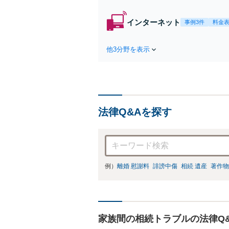
インターネット
事例3件
料金
他3分野を表示
法律Q&Aを探す
例）
離婚 慰謝料
誹謗中傷
相続 遺産
著作物
家族間の相続トラブルの法律Q