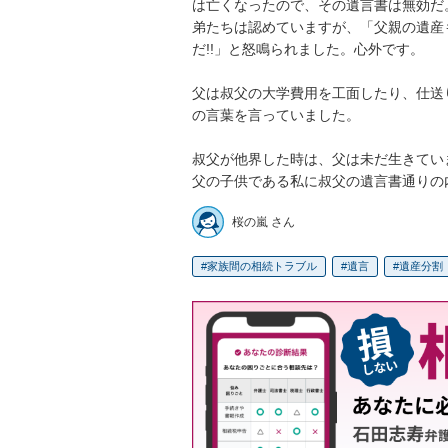
は亡くなったので、その遺言書は無効だ
弟たちは認めていますが、「父親の遺産
だ!!」と怒鳴られました。心外です。

父は叔父の大学費用を工面したり、仕送
の言葉を言っていました。

叔父が他界した時は、父は未だ生きてい
父の子供である私に叔父の遺言書通りの内
桜の嵐 さん
家族間の相続トラブル
遺言
遺産分割