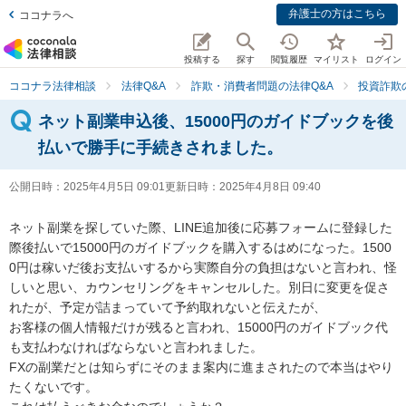
弁護士の方はこちら
ココナラへ
投稿する
探す
閲覧履歴
マイリスト
ログイン
ココナラ法律相談
法律Q&A
詐欺・消費者問題の法律Q&A
投資詐欺
ネット副業申込後、15000円のガイドブックを後
払いで勝手に手続きされました。
公開日時：
2025年4月5日 09:01
更新日時：
2025年4月8日 09:40
ネット副業を探していた際、LINE追加後に応募フォームに登録した
際後払いで15000円のガイドブックを購入するはめになった。1500
0円は稼いだ後お支払いするから実際自分の負担はないと言われ、怪
しいと思い、カウンセリングをキャンセルした。別日に変更を促さ
れたが、予定が詰まっていて予約取れないと伝えたが、

お客様の個人情報だけが残ると言われ、15000円のガイドブック代
も支払わなければならないと言われました。

FXの副業だとは知らずにそのまま案内に進まされたので本当はやり
たくないです。
