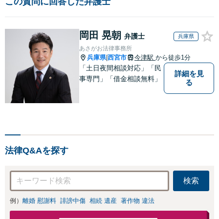
この質問に回答した弁護士
岡田 晃朝
弁護士
兵庫県
あさがお法律事務所
兵庫県
西宮市
今津駅
から徒歩1分
|
「土日夜間相談対応」「民
詳細を見
事専門」「借金相談無料」
る
法律Q&Aを探す
検索
例）
離婚 慰謝料
誹謗中傷
相続 遺産
著作物 違法