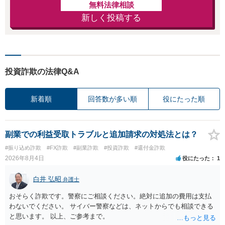
無料法律相談
新しく投稿する
投資詐欺の法律Q&A
新着順
回答数が多い順
役にたった順
副業での利益受取トラブルと追加請求の対処法とは？
#振り込め詐欺
#FX詐欺
#副業詐欺
#投資詐欺
#還付金詐欺
2026年8月4日
役にたった
1
白井 弘昭
弁護士
おそらく詐欺です。警察にご相談ください。絶対に追加の費用は支払
わないでください。 サイバー警察などは、ネットからでも相談できる
と思います。 以上、ご参考まで。