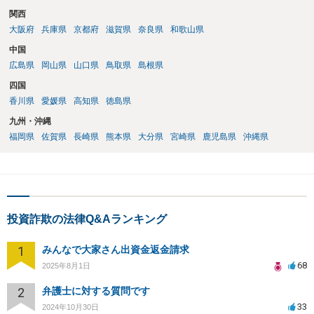
割金の支払いが遅延しているとの報告が複数寄せられています。した
関西
がって、訴訟を提起したとしても必ず回収できるとは申し上げられま
大阪府
兵庫県
京都府
滋賀県
奈良県
和歌山県
せん。 しかしながら、 ①会社から返答がない ②任意交渉が機能して
いない ③資金繰り上のご事情がある ④償還期限が到来する という現
中国
状を踏まえますと、何もせずに待ち続けるよりは、リスクを承知の上
広島県
岡山県
山口県
鳥取県
島根県
でも訴訟提起を検討する方がよいケースではないかと考えておりま
四国
す。何もしなければ回収をすることはできません。みんなで大家さん4
香川県
愛媛県
高知県
徳島県
3号については、「アグレボセンターで何らかの事業が行われていた
か」ではなく、「その事業が巨額の賃料を支払えるだけの実体を持っ
九州・沖縄
ていたのか。そして賃料はどこから出ていたのか」という点はかなり
福岡県
佐賀県
長崎県
熊本県
大分県
宮崎県
鹿児島県
沖縄県
の疑念があるところです。
投資詐欺の法律Q&Aランキング
1
みんなで大家さん出資金返金請求
68
2025年8月1日
2
弁護士に対する質問です
33
2024年10月30日