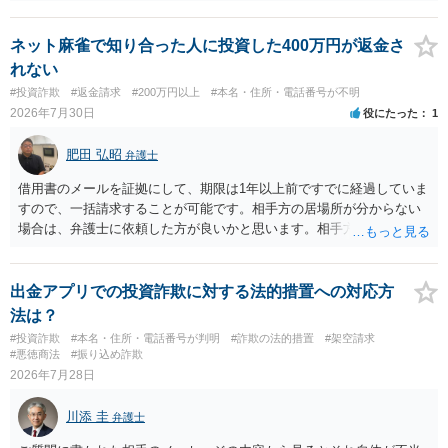
ネット麻雀で知り合った人に投資した400万円が返金さ
れない
#投資詐欺
#返金請求
#200万円以上
#本名・住所・電話番号が不明
2026年7月30日
役にたった
1
肥田 弘昭
弁護士
借用書のメールを証拠にして、期限は1年以上前ですでに経過していま
すので、一括請求することが可能です。相手方の居場所が分からない
場合は、弁護士に依頼した方が良いかと思います。相手方の居場所が
分かるのであれば、個人でもできるかと思います。ご参考にしてくだ
さい。
出金アプリでの投資詐欺に対する法的措置への対応方
法は？
#投資詐欺
#本名・住所・電話番号が判明
#詐欺の法的措置
#架空請求
#悪徳商法
#振り込め詐欺
2026年7月28日
川添 圭
弁護士