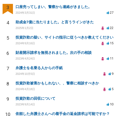
3
口座売ってしまい、警察から連絡がきました。
27
2024年3月31日
4
助成金7億に当たりました。と言うラインがきた
22
2025年1月2日
5
投資詐欺の疑い、サイトの指示に従うべきか教えてください
15
2024年9月16日
6
財産開示請求を無視されました。次の手の相談
11
2023年4月24日
7
弁護士を名乗る人からの手紙
9
2024年10月5日
8
投資詐欺被害かもしれない、、警察に相談すべきか
5
2024年4月18日
9
投資詐欺の回収について
10
2023年9月14日
10
依頼した弁護士さんへの着手金の返金請求は可能ですか？