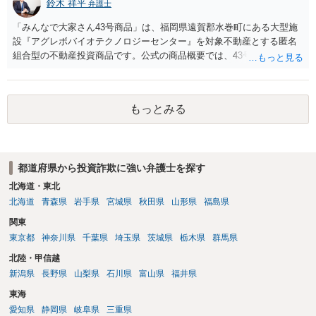
鈴木 祥平
弁護士
は、幇助による共同不法行為責任を理由に内容証明郵便を送ったり提
訴したりすることが多いですが、金に困って口座を譲渡した人も多
「みんなで大家さん43号商品」は、福岡県遠賀郡水巻町にある大型施
く、そのような口座開設者には目ぼしい資産がありませんので、そこ
設『アグレボバイオテクノロジーセンター』を対象不動産とする匿名
までやるかどうかの検討も必要になるでしょう。なお、近時は、副業
組合型の不動産投資商品です。公式の商品概要では、43号は想定利回
名目に口座を騙し取られたとか不正アクセス等による口座情報を盗取
り7.0％、運用期間5年1か月、1口100万円の商品とされ、当初満了日は
された等の事案もあり、口座名義人の過失責任を問うことが微妙な事
2025年7月31日、ただし対象不動産の売却が終わっていない場合は1年
案も出てきています。 投資詐欺事案で重要なのは、他の被害者も弁護
を上限に延長することがあるとされています。 当初満了日が令和７年
もっとみる
士へ依頼して同じ口座からの回収に動いている可能性が高いというこ
７月３１日でしたが、令和７年6月に延長通知がなされて償還期限が令
とです。そのため、とにかく他の被害者に先んじて回収できるか、そ
和８年７月３１日になっております。その後、令和７年９月頃になる
うでなくても配当手続に加わることができるかどうかが重要になりま
と、分配金の支払いも停止しており、状況としては厳しい状況にある
す。少なくとも、口座凍結時点で残高が100万円を超えているような事
と思われます。 また、内容証明郵便や解除のメールを送付されている
案では、被害者の誰かが公告期間満了前に仮差押えや差押えをしてし
都道府県から投資詐欺に強い弁護士を探す
とのことですが、残念ながら、現在の都市綜研インベストファンド
まうケースが多いでしょう。なお、振り込め詐欺救済法の規定では、
は、任意の請求や解除通知に対して積極的に対応している状況にはあ
北海道・東北
凍結された預金の公告期間満了までに被害者が預金の仮差押えや差押
りません。実際、弁護士名で送付した内容証明に対しても何ら回答が
北海道
青森県
岩手県
宮城県
秋田県
山形県
福島県
えをすると被害分配手続は中止になってしまうため、配当を待つとい
ないケースが少なくありません。そのため、現状では、内容証明やメ
関東
う選択肢はなくなります。そのため、回収のためには一日も早く動く
ールのみで返還を受けることは難しく、法的手続を取らなければ実質
必要があるわけです。 上記のような、投資詐欺の実情や処理方針を的
東京都
神奈川県
千葉県
埼玉県
茨城県
栃木県
群馬県
的に交渉のテーブルにも乗らないというのが実情です。 ご相談の「み
確に説明できているかどうかが、弁護士を信頼できるかどうかのポイ
んなで大家さん43号」については、令和８年７月３１日が償還期限到
北陸・甲信越
ントになるでしょう。
来の時期になると思われますので、解除による出資金返還請求をしな
新潟県
長野県
山梨県
石川県
富山県
福井県
がら、期間満了による償還請求訴訟もにらんだ形で訴訟提起をするこ
東海
とが考えられます。もっとも、現在は都市綜研インベストファンドと
の間で裁判上の和解が成立した案件についても、和解で約束された分
愛知県
静岡県
岐阜県
三重県