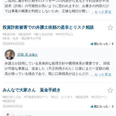
ご質問に書かれた相手のメッセージの内容から見るとそれ自体が不当
請求（詐欺）の可能性が高いように思われますが、お書きの内容だけ
では事案の概要が判然としないため、正確な検討が難しいです。例え
ば、最寄りの消費生活センターや自治体の無料法律相談等で、実際の
画面を見て貰いながらアドバイスう受けた方が確実です。
投資詐欺被害での弁護士依頼の是非とリスク相談
#投資詐欺
#返金請求
#振り込め詐欺
#200万円以上
#本名・住所・電話番号が不明
2026年6月23日
役にたった
5
川添 圭
弁護士
弁護士が説明している具体的な処理方針や費用体系が重要です。 回収
が可能な事案は、送金した（不正利用された）口座にまだ一定額の残
高が残っている場合であり、既に口座残高がほとんど残っていない場
合には回収見込みが乏しいことになります。そのため、回収可能性を
判断するため、まず何よりも、送金先口座の口座凍結時の残高を把握
することが重要になります。振り込め詐欺救済法で口座凍結された口
みんなで大家さん 返金手続き
座の残高はウェブサイトで公告されますが、公告までには口座凍結か
#銀行借り入れ
#不動産担保ローン
#法人・ビジネス
#返金請求
#住宅ローン
ら2か月程度かかることも多く、むしろその前に弁護士会照会を行って
#投資詐欺
口座開設者の氏名・住所・残高を把握し、残高がある場合にはすみや
2026年6月5日
役にたった
3
かに判決を取って当該口座を差し押さえる（できれば仮差押えを行う
ことが望ましい）ことになります。 残高が乏しい口座開設者に対して