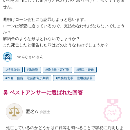
いっそ本当にしてしまおうと死のうかと思ったけど、怖くてできま
せん。

週明けローン会社にも謝罪しようと思います。

ローンは審査に通っているので、支払わなければならないでしょう
か？

解約金のような形はとれないでしょうか？

また死亡したと報告した罪はどのようなものでしょうか？
ごめんなさい さん
特殊詐欺
偽造罪
横領罪・背任罪
恐喝・脅迫
本名・住所・電話番号が判明
業務妨害罪・信用毀損罪
ベストアンサーに選ばれた回答
匿名A
弁護士
死亡しているのかどうかは戸籍等を調べることで容易に判明しま