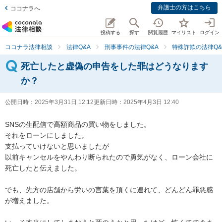
弁護士の方はこちら
ココナラへ
投稿する
探す
閲覧履歴
マイリスト
ログイン
ココナラ法律相談
法律Q&A
刑事事件の法律Q&A
特殊詐欺の法律Q&
死亡したと虚偽の申告をした罪はどうなります
か？
公開日時：
2025年3月31日 12:12
更新日時：
2025年4月3日 12:40
SNSの生配信で高額商品の買い物をしました。

それをローンにしました。

支払っていけないと思いましたが

以前キャンセルをやんわり断られたので勇気がなく、ローン会社に
死亡したと伝えました。

でも、先方の店舗から労いの言葉を頂くに連れて、どんどん罪悪感
が増えました。
