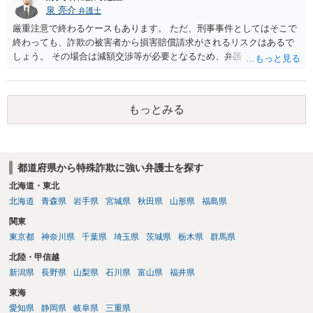
泉 亮介
弁護士
厳重注意で終わるケースもあります。 ただ、刑事事件としてはそこで
終わっても、詐欺の被害者から損害賠償請求がされるリスクはあるで
しょう。 その場合は減額交渉等が必要となるため、弁護士を立てるか
ご自身で対応をされる必要が出てくるでしょう。
もっとみる
都道府県から特殊詐欺に強い弁護士を探す
北海道・東北
北海道
青森県
岩手県
宮城県
秋田県
山形県
福島県
関東
東京都
神奈川県
千葉県
埼玉県
茨城県
栃木県
群馬県
北陸・甲信越
新潟県
長野県
山梨県
石川県
富山県
福井県
東海
愛知県
静岡県
岐阜県
三重県