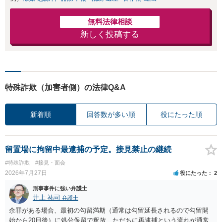
無料法律相談
新しく投稿する
特殊詐欺（加害者側）の法律Q&A
新着順
回答数が多い順
役にたった順
留置場に拘留中最逮捕の予定。接見禁止の継続
#特殊詐欺
#接見・面会
2026年7月27日
役にたった
2
刑事事件に強い弁護士
井上 祐司
弁護士
余罪がある場合、最初の勾留満期（通常は勾留延長されるので勾留開
始から20日後）に処分保留で釈放、ただちに再逮捕という流れが通常