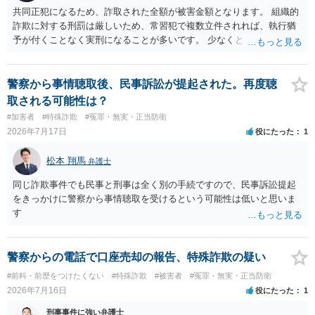
共同正犯になるため、詐取された全額が被害金額となります。 組織的
詐欺に対する刑罰は厳しいため、常習犯で複数立件されれば、執行猶
予が付くことなく実刑になることが多いです。 少なくとも、執行猶予
を狙うのであれば、被害弁済を行うことがマストになるかと思いま
す。 弁護士を介して共犯者数人で被害弁済を行うこともあります。 保
釈申請については、共犯なので、全て公判請求されるまで難しいです
警察から事情聴取後、民事訴訟が提起された。再度聴
が、個別具体的な事情により異なります。 弁護方針により、結果が変
取される可能性は？
わるため、刑事事件に精通している弁護人を選任されることをお勧め
#加害者
#特殊詐欺
#冤罪・無実・正当防衛
いたします。
2026年7月17日
役にたった
1
松本 翔馬
弁護士
同じ詐欺事件でも民事と刑事は全く別の手続ですので、民事訴訟提起
をきっかけに警察から事情聴取を受けるという可能性は低いと思いま
す
警察からの電話で口座売却の報告、特殊詐欺の疑い
#前科・前歴をつけたくない
#特殊詐欺
#被害者
#冤罪・無実・正当防衛
2026年7月16日
役にたった
1
刑事事件に強い弁護士