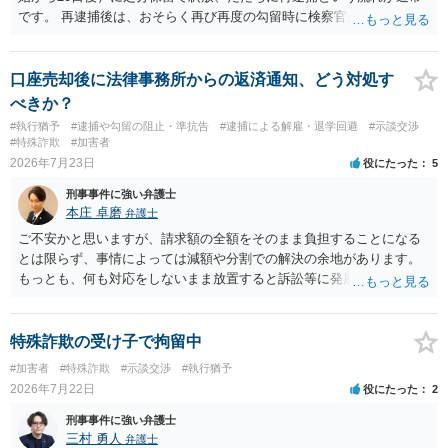
です。 再逮捕後は、おそらく再び再度の勾留時に検察官が接見禁止を
請求し、そのまま接見禁止決定となる流れです。
口座売却後に法律事務所からの返済通知、どう対処す
べきか？
#執行猶予
#逮捕や勾留の阻止・準抗告
#逮捕による解雇・退学回避
#示談交渉
#特殊詐欺
#加害者
2026年7月23日
役にたった
5
刑事事件に強い弁護士
本庄 卓磨
弁護士
ご不安かと思いますが、請求額の全額をそのまま負担することになる
とは限らず、事情によっては減額や分割での解決の余地があります。
もっとも、何も対応をしないまま放置すると訴訟等に発展してしまう
可能性がありますので、お早めに弁護士にご相談されることをおすす
めします。
特殊詐欺の受け子で拘留中
#加害者
#特殊詐欺
#示談交渉
#執行猶予
2026年7月22日
役にたった
2
刑事事件に強い弁護士
三村 勇人
弁護士