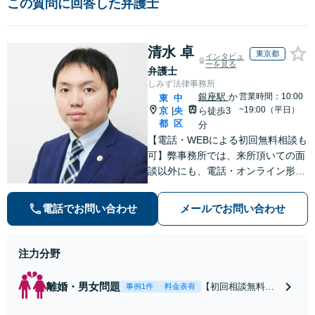
この質問に回答した弁護士
清水 卓
東京都
インタビュ
ーを見る
弁護士
しみず法律事務所
銀座駅
か
営業時間：10:00
東
中
~19:00（平日）
京
央
ら徒歩3
|
都
区
分
【電話・WEBによる初回無料相談も
可】弊事務所では、来所頂いての面
談以外にも、電話・オンライン形式
での初回無料相談も実施中。すぐに
弁護士にご相談頂くことで、今のご
電話でお問い合わせ
メールでお問い合わせ
不安が和らぐとともに、問題解決の
ために前に進むことができます。
注力分野
離婚・男女問題
【初回相談無料】
事例1件
料金表有
【電話・オンライ
ン相談対応】あな