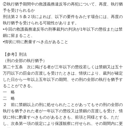
②執行猶予期間中の救護義務違反等の再犯について、再度、執行猶
予を受けられるか

刑法第２５条２項によれば、以下の要件をみたす場合には、再度の
執行猶予を受けられる可能性があります。

•今回の救護義務違反等の刑事裁判の判決が1年以下の懲役または禁
錮に留まること、

•情状に特に酌量すべき点があること

【参考】刑法

（刑の全部の執行猶予）

第二十五条　次に掲げる者が三年以下の懲役若しくは禁錮又は五十
万円以下の罰金の言渡しを受けたときは、情状により、裁判が確定
した日から一年以上五年以下の期間、その刑の全部の執行を猶予す
ることができる。

一　略

二　略

２　前に禁錮以上の刑に処せられたことがあってもその刑の全部の
執行を猶予された者が一年以下の懲役又は禁錮の言渡しを受け、情
状に特に酌量すべきものがあるときも、前項と同様とする。ただ
し、次条第一項の規定により保護観察に付せられ、その期間内に更