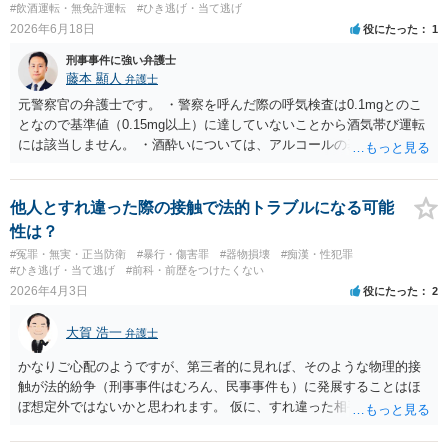
#飲酒運転・無免許運転
#ひき逃げ・当て逃げ
者側も弁護士が入っているケースは実際にはあるのです。 本件は，刑
2026年6月18日
役にたった
1
事事件の面で問題となっています。 交通事故を発生した場合には，警
察に報告しなければなりません。道路交通法違反第７２条第１項後段
刑事事件に強い弁護士
に不申告という形で定められています。本件は，これに客観的には該
藤本 顯人
弁護士
当することがはっきりしている事案です。ですから「単なる交通事故
元警察官の弁護士です。 ・警察を呼んだ際の呼気検査は0.1mgとのこ
から，刑事事件になりそうな…」ではなく，刑事事件の対象となるこ
となので基準値（0.15mg以上）に達していないことから酒気帯び運転
とがはっきりしている事案です。 自分は逃げていないという認識でし
には該当しません。 ・酒酔いについては、アルコールの基準値は関係
ょう。そのため，故意を否認している形になるのですが，「現場から
なく、極端な話、極微量であっても成立する場合があり得ます。もっ
離れる」→「コンビニで駐車」→「しばらく待機」→「徒歩で現場に
とも、酒酔いはハードルが高く、アルコールの体内保有に加えて、
戻る→誰もいないから警察に連絡しないで帰る」という流れの中で，
【直立不能・会話不能・歩行不能の３要件】が必要であり、この立証
他人とすれ違った際の接触で法的トラブルになる可能
事故を起こした認識があるから現場に戻っているはずなのに，どうし
は通常は鑑識活動（現場において実施される）により行われます。で
性は？
て警察に連絡しないのだろうという話になっているのだと思います。
すが、この点が立証できないことや、その後の体調不良などで失神し
#冤罪・無実・正当防衛
#暴行・傷害罪
#器物損壊
#痴漢・性犯罪
そして，捜査機関としては，解離性健忘の影響で報告できなかった事
ている点も、運転当時から時間が乖離しており、やはり運転当時の酒
#ひき逃げ・当て逃げ
#前科・前歴をつけたくない
情が見当たらないのだと思います。このような点を意識された上で，
酔い状態というのは立証できないと思います。 したがって、うかがっ
2026年4月3日
役にたった
2
警察の方に事実を理解してもらえるように説明することが，相談者の
た事情を前提とすると事件にならないものと思われます。 なお参考で
認識に沿った解決につながるように思います。 警察からすると，事故
すが、同乗者についても運転者に違反が成立しない以上、同乗罪も成
大賀 浩一
弁護士
の現場から離れて様子を窺い、事故として取り扱われているかいない
立しません（運転手に酒酔いまたは酒気帯びが成立することが前提な
かを確認して，警察がきていないから事故が発生していないことで済
ので）。
かなりご心配のようですが、第三者的に見れば、そのような物理的接
ませればいいだろうと思って報告しなかったのではないかと疑ってい
触が法的紛争（刑事事件はむろん、民事事件も）に発展することはほ
るのだと思います。不救護・不申告の方が，事故後に現場に戻る話
ぼ想定外ではないかと思われます。 仮に、すれ違った相手の女性の身
は，よくある話なので，捜査機関としては，それを否定することがで
体に貴殿の手が触れたとしても、同様です。 したがって、現時点で貴
きないのではないかとの疑念を抱いたままなのだと思います。
殿がなすべきこと、した方が良いことも、ありません。