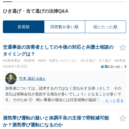
ひき逃げ・当て逃げの法律Q&A
新着順
回答数が多い順
役にたった順
交通事故の加害者としての今後の対応と弁護士相談の
タイミングは？
#自動車事故
#加害者
#前科・前歴をつけたくない
#ひき逃げ・当て逃げ
#加害者
2026年7月15日
役にたった
3
竹本 真紀
弁護士
加害者については，請求するのではなく支払をする側（そして，その
支払は保険会社が負担する場合が多いでしょう）となることが多いで
す。そのため ① 軽い事案の場合には任意保険の協議で成立すること
が多いこと ②ア 重い事案の場合には，民事面についてはやはり任意
保険の協議となり，事案によっては保険会社が代理人弁護士をつける
場合が多いこと イ 刑事事件に進む場合は，刑事弁護の話になるこ
酒気帯び運転の疑いと体調不良の主張で罪軽減可能
と などの事情から，任意保険に入っていない場合など，特殊な場合以
か？酒気帯び運転になるのか
外は，あまり顕在化する事情がないのだと思います。 ですから，加害