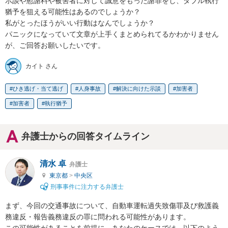
示談や慰謝料や被害者に対して誠意をもった謝罪をし、ダブル執行
猶予を狙える可能性はあるのでしょうか？

私がとったほうがいい行動はなんでしょうか？

パニックになっていて文章が上手くまとめられてるかわかりません
が、ご回答お願いしたいです。
カイト さん
ひき逃げ・当て逃げ
人身事故
解決に向けた示談
加害者
加害者
執行猶予
弁護士からの回答タイムライン
清水 卓
弁護士
東京都
>
中央区
刑事事件に注力する弁護士
まず、今回の交通事故について、自動車運転過失致傷罪及び救護義
務違反・報告義務違反の罪に問われる可能性があります。

この可能性があることを前提に、あなたのケースでは、以下のよう