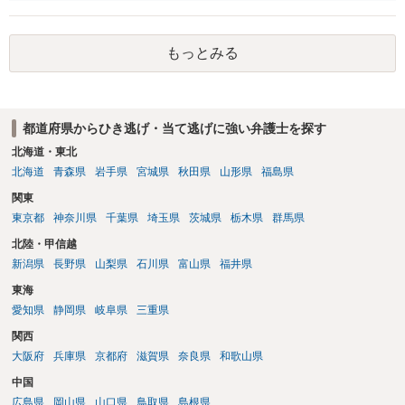
味を含むことになります。 そのため、すでに弁護士費用保険特約をつ
かい事件を受任している弁護士がいる以上、この条件で依頼を受けて
くれる弁護士は現れない可能性が高いです。
もっとみる
都道府県からひき逃げ・当て逃げに強い弁護士を探す
北海道・東北
北海道
青森県
岩手県
宮城県
秋田県
山形県
福島県
関東
東京都
神奈川県
千葉県
埼玉県
茨城県
栃木県
群馬県
北陸・甲信越
新潟県
長野県
山梨県
石川県
富山県
福井県
東海
愛知県
静岡県
岐阜県
三重県
関西
大阪府
兵庫県
京都府
滋賀県
奈良県
和歌山県
中国
広島県
岡山県
山口県
鳥取県
島根県