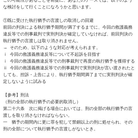
な検討をして行くことになろうかと思います。

①既に受けた執行猶予の言渡しの取消しの回避

前回の判決による執行猶予期間が満了するまでに、今回の救護義務
違反等での刑事裁判で実刑判決が確定していなければ、前回判決の
執行猶予の言渡しは取り消されません。

→  そのため、以下のような対応が考えられます。

ⅰ  今回の救護義務違反等について不起訴を目指す

ⅰ  今回の救護義務違反等での刑事裁判で再度の執行猶予を獲得する

ⅱ  今回の救護義務違反等での刑事裁判で実刑判決が言い渡されたと
しても、控訴・上告により、執行猶予期間満了までに実刑判決が確
定しないように試みる

【参考】刑法

（刑の全部の執行猶予の必要的取消し）

第二十六条　次に掲げる場合においては、刑の全部の執行猶予の言
渡しを取り消さなければならない。

一　猶予の期間内に更に罪を犯して禁錮以上の刑に処せられ、その
刑の全部について執行猶予の言渡しがないとき。
