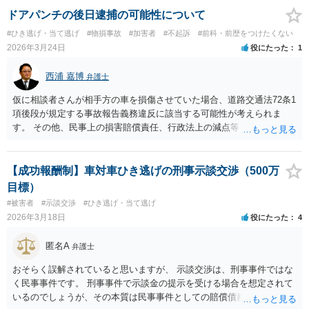
ドアパンチの後日逮捕の可能性について
#ひき逃げ・当て逃げ
#物損事故
#加害者
#不起訴
#前科・前歴をつけたくない
2026年3月24日
役にたった
1
西浦 嘉博
弁護士
仮に相談者さんが相手方の車を損傷させていた場合、道路交通法72条1
項後段が規定する事故報告義務違反に該当する可能性が考えられま
す。 その他、民事上の損害賠償責任、行政法上の減点等も対象となり
得ます。 また、逮捕の有無は、主として逃亡の虞、罪証隠滅の虞等か
ら判断されます。 ご不安であれば、最寄りの交番に報告されることも
検討ください。
【成功報酬制】車対車ひき逃げの刑事示談交渉（500万
目標）
#被害者
#示談交渉
#ひき逃げ・当て逃げ
2026年3月18日
役にたった
4
匿名A
弁護士
おそらく誤解されていると思いますが、 示談交渉は、刑事事件ではな
く民事事件です。 刑事事件で示談金の提示を受ける場合を想定されて
いるのでしょうが、その本質は民事事件としての賠償債務の履行の意