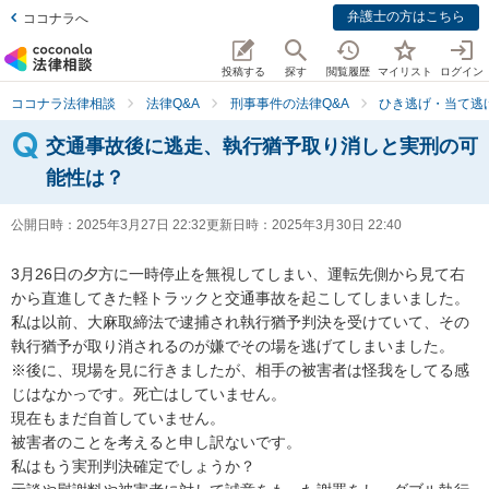
弁護士の方はこちら
ココナラへ
投稿する
探す
閲覧履歴
マイリスト
ログイン
ココナラ法律相談
法律Q&A
刑事事件の法律Q&A
ひき逃げ・当て逃
交通事故後に逃走、執行猶予取り消しと実刑の可
能性は？
公開日時：
2025年3月27日 22:32
更新日時：
2025年3月30日 22:40
3月26日の夕方に一時停止を無視してしまい、運転先側から見て右
から直進してきた軽トラックと交通事故を起こしてしまいました。

私は以前、大麻取締法で逮捕され執行猶予判決を受けていて、その
執行猶予が取り消されるのが嫌でその場を逃げてしまいました。

※後に、現場を見に行きましたが、相手の被害者は怪我をしてる感
じはなかっです。死亡はしていません。

現在もまだ自首していません。

被害者のことを考えると申し訳ないです。

私はもう実刑判決確定でしょうか？
