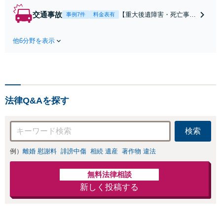
たにとって有利な
交通事故
【重大後遺障害・死亡事案
事例7件
料金表有
条件で離婚ができ
などの実績多数】「被害者
るよう、経験豊富
救済を第一に」一日でも早
な弁護士が多角的
他6分野を表示
く日常を取り戻せるよう、
な視点でアドバイ
私が力になります【初回相
ス「親権・監護
談無料】【電話・オンライ
権・面会交流に実
ン相談対応】「スピード対
績あり」子の引渡
応・納得できる解決を」
し・認知・親子関
「刑事裁判のニーズにも対
係不存在確認など
法律Q&Aを探す
応」【休日・夜間相談可】
もご相談下さい
【子連れ相談可】
検索
例）
離婚 慰謝料
誹謗中傷
相続 遺産
著作物 違法
無料法律相談
新しく投稿する