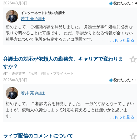
2026年8月8日
役にたった
4
インターネットに強い弁護士
若井 亮
弁護士
初めまして、ご相談内容を拝見しました。 弁護士が事件処理に必要な
限りで調べることは可能です。 ただ、手掛かりとなる情報が全くない
相手方について住所を特定することは困難です。
弁護士の対応が依頼人の勤務先、キャリアで変わりま
すか？
#IT・通信業界
#示談
#個人・プライベート
2026年8月8日
役にたった
1
若井 亮
弁護士
初めまして。 ご相談内容を拝見しました。 一般的な話となってしまい
ますが、依頼人の属性によって対応を変えることは無いかと思いま
す。
ライブ配信のコメントについて