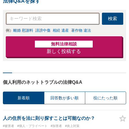
法律Q&Aを探す
ジポルノ罪等）に非常に詳
しい弁護士です
検索
例）
離婚 慰謝料
誹謗中傷
相続 遺産
著作物 違法
無料法律相談
新しく投稿する
個人利用のネットトラブルの法律Q&A
新着順
回答数が多い順
役にたった順
人の住所を法に則り探すことは可能なのか？
#被害者
#個人・プライベート
#加害者
#炎上対策