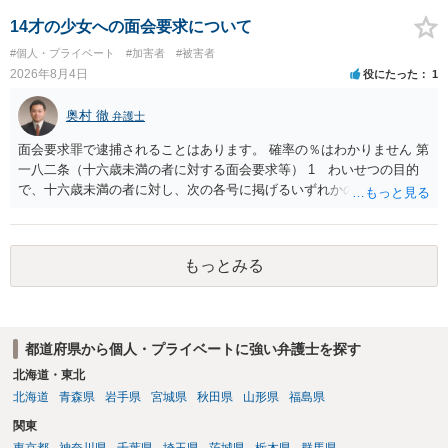
する可能性がありますが、個人名や会社名を特定していない限り、一
般論として抽象化されて回答に織り込まれる可能性が生じるにすぎま
14才の少女への面会要求について
せんので、その情報自体が、秘密情報に当たるとは思えませんし、名
#個人・プライベート
#加害者
#被害者
誉棄損として、個人や会社に対する誹謗中傷の不特定多数への公開に
2026年8月4日
役にたった
1
当たるとも思われません。 もちろん、誰がその内容をｃｈａｔｇｐｔ
に入力したかも第三者にしられることはないので、個人や会社の特定
奥村 徹
弁護士
をせずに書き込んだことで（おそらく特定して書き込んだとして
も）、相談者さんが刑事民事の責任に問われることはないでしょう。
面会要求罪で逮捕されることはあります。 確率の％はわかりません 第
私見ながらご参考まで。
一八二条（十六歳未満の者に対する面会要求等） 1 わいせつの目的
で、十六歳未満の者に対し、次の各号に掲げるいずれかの行為をした
者（当該十六歳未満の者が十三歳以上である場合については、その者
が生まれた日より五年以上前の日に生まれた者に限る。）は、一年以
下の拘禁刑又は五十万円以下の罰金に処する。 一 威迫し、偽計を用
もっとみる
い又は誘惑して面会を要求すること。 二 拒まれたにもかかわらず、
反復して面会を要求すること。 三 金銭その他の利益を供与し、又は
その申込み若しくは約束をして面会を要求すること。 2前項の罪を犯
し、よってわいせつの目的で当該十六歳未満の者と面会をした者は、
都道府県から個人・プライベートに強い弁護士を探す
二年以下の拘禁刑又は百万円以下の罰金に処する。
北海道・東北
北海道
青森県
岩手県
宮城県
秋田県
山形県
福島県
関東