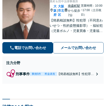
奥村＆田中法律事務所
南森町駅
営業時間：10:00
大
大阪
~17:00（土日祝
阪
市北
から徒歩
|
府
区
日）
7分
【簡易相談無料】性犯罪（不同意わ
いせつ・性的姿態撮影罪）・福祉犯
（児童ポルノ・児童買春・児童福祉
法・青少年条例）・ネット犯罪（名
誉毀損・わいせつ物・不正アクセス
等）に非常に詳しい弁護士です
電話でお問い合わせ
メールでお問い合わせ
注力分野
刑事事件
【簡易相談無料】性犯罪
事例5件
料金表有
（不同意性交・不同意わい
せつ）・福祉犯（児童ポル
ノ・児童買春・児童福祉
法・青少年条例）・ネット
犯罪（名誉毀損・わいせつ
物・不正アクセス・リベン