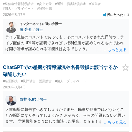
#発信者情報開示請求
#炎上対策
#訴訟・損害賠償請求
#被害者
#個人・プライベート
#誹謗中傷
2026年8月7日
役にたった
1
インターネットに強い弁護士
泉 亮介
弁護士
ライブ配信のコメントであっても，そのコメントがされた日時や，ラ
イブ配信のURL等が証明できれば，権利侵害が認められるものであれ
ば開示請求が認められる可能性はあるでしょう。
ChatGPTでの愚痴が情報漏洩や名誉毀損に該当するか
確認したい
#名誉毀損
#風評被害・営業妨害
#個人・プライベート
2026年8月4日
白井 弘昭
弁護士
＞前職場に報告すべきでしょうか？また、民事や刑事ではどういうこ
とが問題になりそうでしょうか？ おそらく、何らの問題もないと思い
ます。 学習機能をＯＮにして相談した場合、Ｃｈａｔｇｐｔがｏｐｅ
ｎＡＩに相談内容を蓄積し、他の質問者への何らかの回答の際に参照