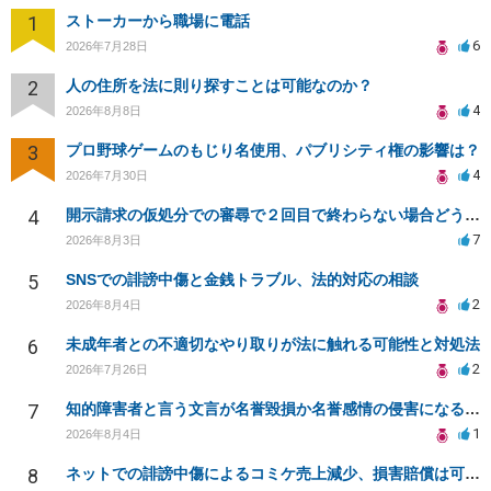
1
ストーカーから職場に電話
6
2026年7月28日
2
人の住所を法に則り探すことは可能なのか？
4
2026年8月8日
3
プロ野球ゲームのもじり名使用、パブリシティ権の影響は？
4
2026年7月30日
4
開示請求の仮処分での審尋で２回目で終わらない場合どうしたらいいですか
7
2026年8月3日
5
SNSでの誹謗中傷と金銭トラブル、法的対応の相談
2
2026年8月4日
6
未成年者との不適切なやり取りが法に触れる可能性と対処法
2
2026年7月26日
7
知的障害者と言う文言が名誉毀損か名誉感情の侵害になるか教えてほしい。
1
2026年8月4日
8
ネットでの誹謗中傷によるコミケ売上減少、損害賠償は可能か？