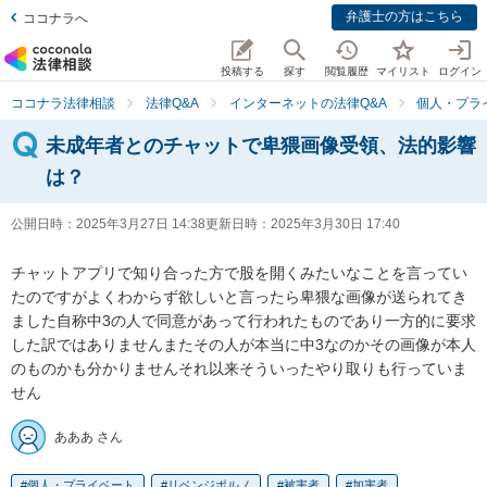
弁護士の方はこちら
ココナラへ
投稿する
探す
閲覧履歴
マイリスト
ログイン
ココナラ法律相談
法律Q&A
インターネットの法律Q&A
個人・プラ
未成年者とのチャットで卑猥画像受領、法的影響
は？
公開日時：
2025年3月27日 14:38
更新日時：
2025年3月30日 17:40
チャットアプリで知り合った方で股を開くみたいなことを言ってい
たのですがよくわからず欲しいと言ったら卑猥な画像が送られてき
ました自称中3の人で同意があって行われたものであり一方的に要求
した訳ではありませんまたその人が本当に中3なのかその画像が本人
のものかも分かりませんそれ以来そういったやり取りも行っていま
せん
あああ さん
個人・プライベート
リベンジポルノ
被害者
加害者