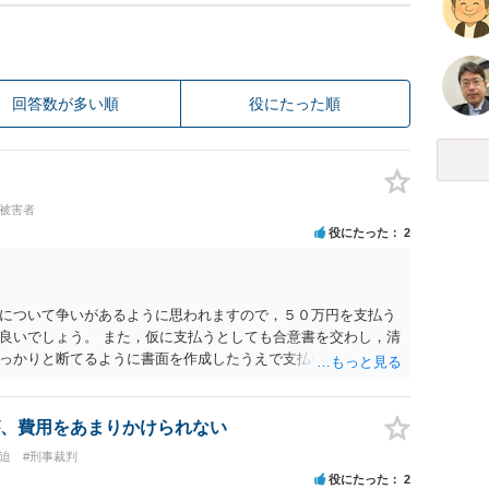
回答数が多い順
役にたった順
#被害者
役にたった
2
について争いがあるように思われますので，５０万円を支払う
良いでしょう。 また，仮に支払うとしても合意書を交わし，清
っかりと断てるように書面を作成したうえで支払いをする必要
れた方が良いかと思われます。
、費用をあまりかけられない
迫
#刑事裁判
役にたった
2