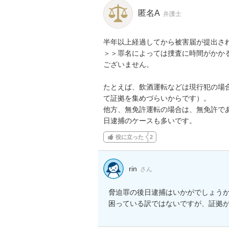
匿名A
弁護士
半年以上経過してから被害届が提出され
＞＞罪名によっては捜査に時間がかか
ございません。

たとえば、飲酒運転などは現行犯の場
て証拠を集めづらいからです）。

他方、無免許運転の場合は、無免許で
日逮捕のケースも多いです。
役に立った
2
rin
さん
脅迫罪の後日逮捕はいかがでしょう
困っている訳ではないですが、証拠