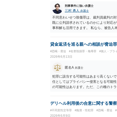
刑事事件に強い弁護士
三村 勇人
弁護士
不同意わいせつ致傷罪は、裁判員裁判の対
既に公判請求されているのかにより対応が
事和解も活用できます。 私なら、被告人
を取得できるの、まずは刑事和解を検討し
ますが、経験上うまくいった例をみたこと
す。 ※余談ですが、被害者通知を依頼す
貸金返済を巡る親への相談が脅迫罪
ので、送致後であれば検察庁に電話してみ
#恐喝・脅迫
#名誉毀損罪・侮辱罪
#個人・プラ
2026年6月13日
匿名A
弁護士
犯罪に該当する可能性はあまり高くないで
任としてはプライバシー侵害となる可能性
の可能性はあります。ただ、この種のトラ
しょう。 返済がなされないのであれば訴
の模範解答となります。「親に言う」とい
ブルを招き、相手が反発して任意の返済が
デリヘル利用後の合意に関する警察
上相殺（減額）となってしまうリスクもあ
#不同意性交等罪
#痴漢・性犯罪
#恐喝・脅迫
2026年6月9日