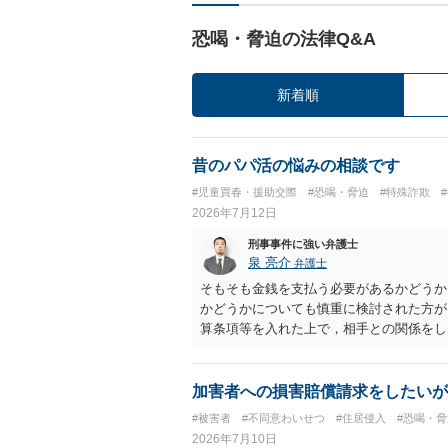
恐喝・脅迫の法律Q&A
新着順
昔のパパ活の悩みの相談です
#児童買春・援助交際
#恐喝・脅迫
#特殊詐欺
2026年7月12日
刑事事件に強い弁護士
泉 亮介
弁護士
そもそも金銭を支払う必要があるかどうか
かどうかについても慎重に検討された方が
算条項等を入れた上で，相手との関係をし
があるでしょう。 一度弁護士に相談をさ
加害者への損害賠償請求をしたいが
#被害者
#不同意わいせつ
#住居侵入
#恐喝・脅
2026年7月10日