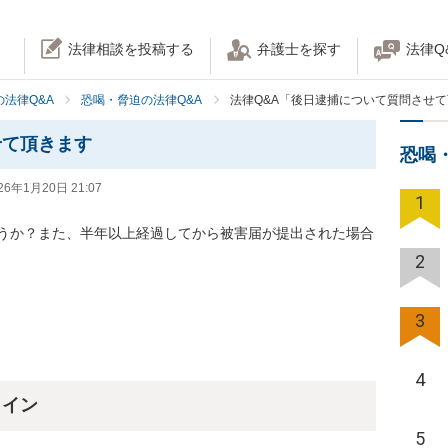
法律相談を投稿する
弁護士を探す
法律Q
法律Q&A
恐喝・脅迫の法律Q&A
法律Q&A「後日逮捕について質問させ
せて頂きます
恐喝
26年1月20日 21:07
1
うか？また、半年以上経過してから被害届が提出された場合
2
3
4
ライン
5