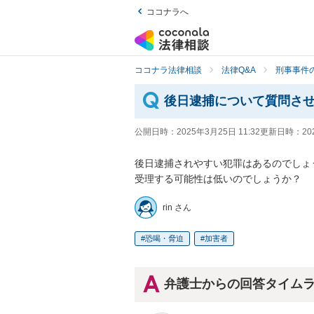
ココナラへ
ココナラ法律相談
法律Q&A
刑事事件の
後日逮捕について質問さ
公開日時：
2025年3月25日 11:32
更新日時：
20
後日逮捕されやすい犯罪はあるのでしょ
受理する可能性は低いのでしょうか？
rin さん
恐喝・脅迫
加害者
弁護士からの回答タイム