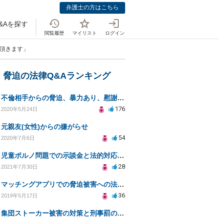
弁護士の方はこちら
&Aを探す
閲覧履歴
マイリスト
ログイン
て頂きます」
・脅迫の法律Q&Aランキング
不倫相手からの脅迫、暴力あり、慰謝料は払わなければいけませんか
176
2020年5月24日
元親友(女性)からの嫌がらせ
54
2020年7月6日
児童ポルノ問題での示談金と法的対応についての相談
28
2021年7月30日
マッチングアプリでの脅迫被害への法的対処法とは？
36
2019年5月17日
集団ストーカー被害の対策と刑事罰のための相談先は？