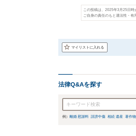
この投稿は、2025年3月25日
ご自身の責任のもと適法性・有
マイリストに入れる
法律Q&Aを探す
例）
離婚 慰謝料
誹謗中傷
相続 遺産
著作物