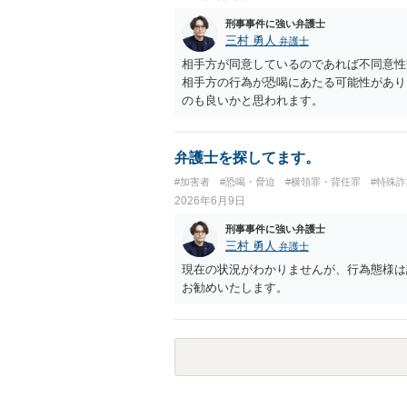
刑事事件に強い弁護士
三村 勇人
弁護士
相手方が同意しているのであれば不同意性
相手方の行為が恐喝にあたる可能性があり
のも良いかと思われます。
弁護士を探してます。
#加害者
#恐喝・脅迫
#横領罪・背任罪
#特殊詐
2026年6月9日
刑事事件に強い弁護士
三村 勇人
弁護士
現在の状況がわかりませんが、行為態様は
お勧めいたします。