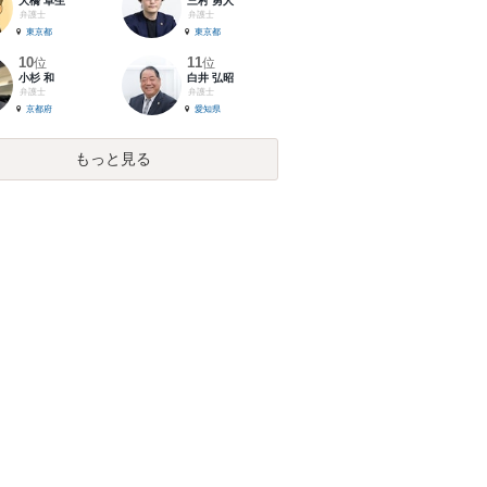
大橋 卓生
三村 勇人
弁護士
弁護士
東京都
東京都
10
11
位
位
小杉 和
白井 弘昭
弁護士
弁護士
京都府
愛知県
もっと見る