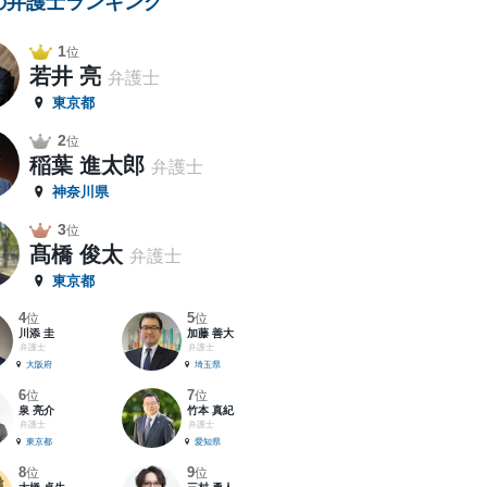
の弁護士ランキング
1
位
若井 亮
弁護士
東京都
2
位
稲葉 進太郎
弁護士
神奈川県
3
位
髙橋 俊太
弁護士
東京都
4
5
位
位
川添 圭
加藤 善大
弁護士
弁護士
大阪府
埼玉県
6
7
位
位
泉 亮介
竹本 真紀
弁護士
弁護士
東京都
愛知県
8
9
位
位