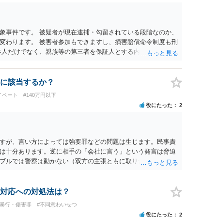
象事件です。 被疑者が現在逮捕・勾留されている段階なのか、
変わります。 被害者参加もできますし、損害賠償命令制度も刑
本人だけでなく、親族等の第三者を保証人とする内容で債務名義
ます。 弁護士に依頼せず、ご自身で手続きを進めることはでき
がありません。 弁護士へご相談されることをお勧めはいたしま
ると現在の検察庁での捜査進行や公判期日を知ることができます
に該当するか？
てください。
イベート
#140万円以下
役にたった
2
すが、言い方によっては強要罪などの問題は生じます。民事責
は十分あります。逆に相手の「会社に言う」という発言は脅迫
ブルでは警察は動かない（双方の主張ともに取り合わない）で
訟や支払督促など法的措置を取るべきというのが法律相談として
う行為が犯罪に該当しないとしても、本件のように余計なトラ
期待できなくなり、事情によっては不法行為を主張されて事実
対応への対処法は？
り、何の得にもなりません。
#暴行・傷害罪
#不同意わいせつ
役にたった
2