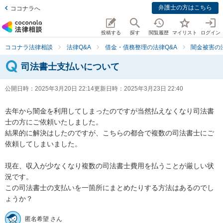
弁護士の方はこちら
ココナラへ
投稿する
探す
閲覧履歴
マイリスト
ログイン
ココナラ法律相談
法律Q&A
借金・債務整理の法律Q&A
闇金被害の
司法書士支払いについて
公開日時：
2025年3月20日 22:14
更新日時：
2025年3月23日 22:40
去年から闇金を利用してしまったのですが当然払えなくなり司法書
士の方にご依頼いたしました。

結果的に解決はしたのですが、こちらの都合で複数の司法書士にご
依頼してしまいました。

現在、収入が少なくなり複数の司法書士費用を払うことが厳しい状
況です。

この司法書士の支払いを一箇所にまとめたりする方法はあるのでし
ょうか？
匿名希望 さん