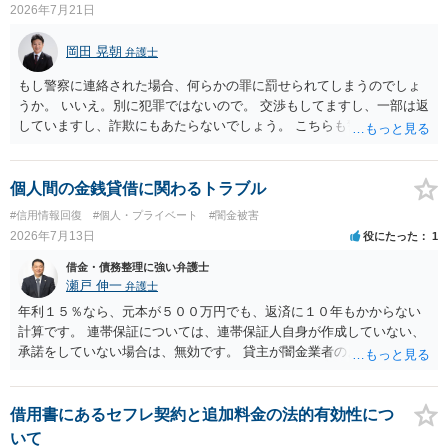
2026年7月21日
岡田 晃朝
弁護士
もし警察に連絡された場合、何らかの罪に罰せられてしまうのでしょ
うか。 いいえ。別に犯罪ではないので。 交渉もしてますし、一部は返
していますし、詐欺にもあたらないでしょう。 こちらも警察や弁護士
への相談を視野に入れておいた方がよいでしょうか。 弁護士に依頼し
て、払える範囲で示談書をまとめてもらえば、お互いに安心ではあり
ますが、一定の費用は掛かりますから、それがどうかでしょうね。
個人間の金銭貸借に関わるトラブル
#信用情報回復
#個人・プライベート
#闇金被害
2026年7月13日
役にたった
1
借金・債務整理に強い弁護士
瀬戸 伸一
弁護士
年利１５％なら、元本が５００万円でも、返済に１０年もかからない
計算です。 連帯保証については、連帯保証人自身が作成していない、
承諾をしていない場合は、無効です。 貸主が闇金業者のようなことを
しているという場合以外では、多くの場合、個人間の貸し借りという
ことで、主債務者自身の債務は免れない（支払い義務あり）と思われ
ます。 これまでの借り入れと返済額をまとめて、現在の正確な債務残
借用書にあるセフレ契約と追加料金の法的有効性につ
額を計算し、その金額の返済ができなければ、裁判所を利用した債務
いて