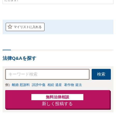
マイリストに入れる
法律Q&Aを探す
検索
例）
離婚 慰謝料
誹謗中傷
相続 遺産
著作物 違法
無料法律相談
新しく投稿する