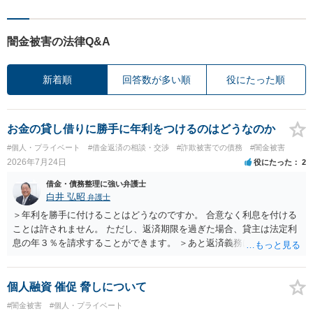
闇金被害の法律Q&A
新着順
回答数が多い順
役にたった順
お金の貸し借りに勝手に年利をつけるのはどうなのか
#個人・プライベート
#借金返済の相談・交渉
#詐欺被害での債務
#闇金被害
2026年7月24日
役にたった
2
借金・債務整理に強い弁護士
白井 弘昭
弁護士
＞年利を勝手に付けることはどうなのですか。 合意なく利息を付ける
ことは許されません。 ただし、返済期限を過ぎた場合、貸主は法定利
息の年３％を請求することができます。 ＞あと返済義務はありますか
借りたお金の返済か、勝手につけられた利息がが分かりませんが、借
りたお金は返さなければいけませんし、勝手につけた利息は返済不要
です。 以上、ご参考まで。
個人融資 催促 脅しについて
#闇金被害
#個人・プライベート