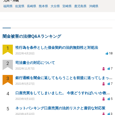
九州・沖縄
福岡県
佐賀県
長崎県
熊本県
大分県
宮崎県
鹿児島県
沖縄県
闇金被害の法律Q&Aランキング
1
性行為を条件とした借金契約の法的無効性と対処法
18
2022年4月20日
2
司法書士の対応について
7
2022年11月7日
3
銀行通帳を闇金に返してもらうことを前提に送ってしまった。持続化給付金も入ってたのは、逮捕されますか？
7
2021年5月27日
4
口座売買をしてしまいました。 今後どうすればいいか教えてください……
5
2023年9月10日
5
ネットバンキング口座売買の法的リスクと適切な対応策
3
2023年4月22日