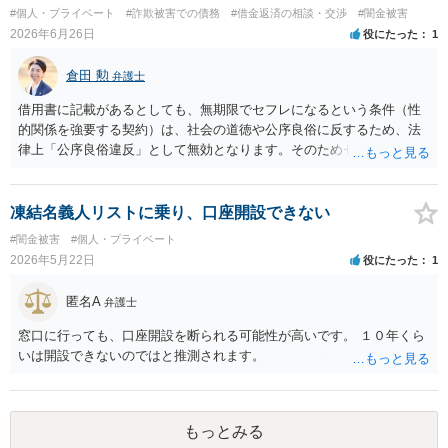
整理をされることをおすすめします。
#個人・プライベート
#詐欺被害での債務
#借金返済の相談・交渉
#闇金被害
2026年6月26日
役にたった
1
倉田 勲
弁護士
借用書に記載があるとしても、無期限でセフレになるという条件（性
的関係を強要する契約）は、社会の道徳や公序良俗に反するため、法
律上「公序良俗違反」として無効となります。そのためセフレの関係
を継続する法的義務は一切ありません。 また、月に1回以上会えなか
った場合に借入額の10％を上乗せする、というペナルティ（違約金）
の規定についても、性的関係の維持を強制するための不当な制裁に該
凍結名義人リストに乗り、口座開設できない
当する可能性が高いと思われます。これも公序良俗に違反し無効と判
#闇金被害
#個人・プライベート
断される可能性が極めて高いため、この10％の上乗せ分を支払う必要
2026年5月22日
役にたった
1
はありません。
匿名A
弁護士
窓口に行っても、口座開設を断られる可能性が高いです。 １０年くら
いは開設できないのではと推測されます。
もっとみる