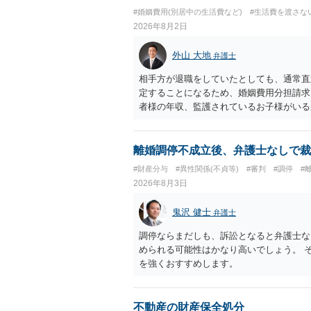
#婚姻費用(別居中の生活費など)
#生活費を渡さな
2026年8月2日
外山 大地
弁護士
相手方が退職をしていたとしても、通常直
定することになるため、婚姻費用分担請求
者様の年収、監護されているお子様がいる
ます。
離婚調停不成立後、弁護士なしで裁
#財産分与
#異性関係(不貞等)
#審判
#調停
#
2026年8月3日
鬼沢 健士
弁護士
調停ならまだしも、訴訟となると弁護士な
められる可能性はかなり高いでしょう。 
を強くおすすめします。
不動産の財産保全処分