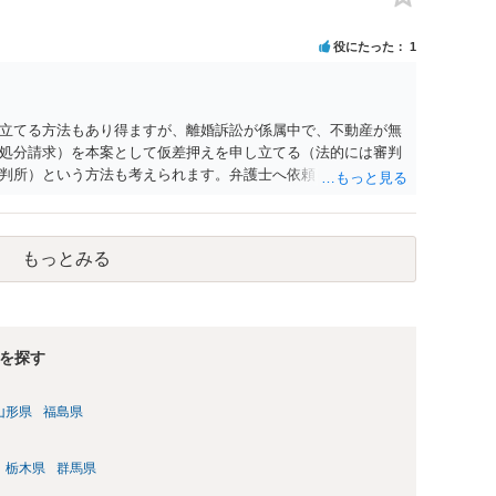
役にたった
1
立てる方法もあり得ますが、離婚訴訟が係属中で、不動産が無
処分請求）を本案として仮差押えを申し立てる（法的には審判
判所）という方法も考えられます。弁護士へ依頼しているので
い。
もっとみる
を探す
山形県
福島県
栃木県
群馬県