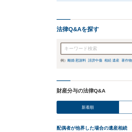
法律Q&Aを探す
例）
離婚 慰謝料
誹謗中傷
相続 遺産
著作物
財産分与の法律Q&A
新着順
配偶者が他界した場合の遺産相続