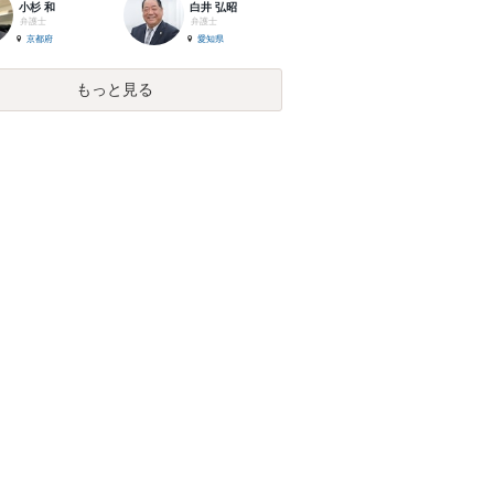
小杉 和
白井 弘昭
弁護士
弁護士
京都府
愛知県
もっと見る