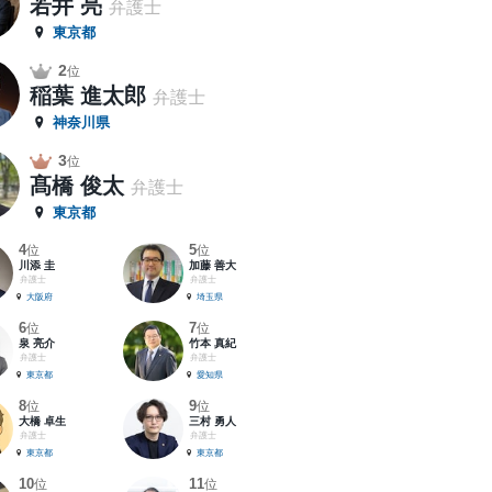
若井 亮
弁護士
東京都
2
位
稲葉 進太郎
弁護士
神奈川県
3
位
髙橋 俊太
弁護士
東京都
4
5
位
位
川添 圭
加藤 善大
弁護士
弁護士
大阪府
埼玉県
6
7
位
位
泉 亮介
竹本 真紀
弁護士
弁護士
東京都
愛知県
8
9
位
位
大橋 卓生
三村 勇人
弁護士
弁護士
東京都
東京都
10
11
位
位