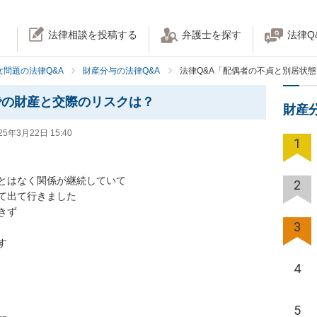
法律相談を投稿する
弁護士を探す
法律Q
女問題の法律Q&A
財産分与の法律Q&A
法律Q&A「配偶者の不貞と別居状
での財産と交際のリスクは？
財産
25年3月22日 15:40
1
とはなく関係が継続していて

2
て出て行きました

ず

3


4
5