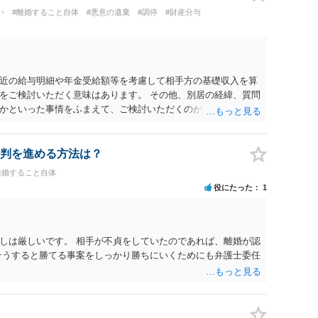
い
#離婚すること自体
#悪意の遺棄
#調停
#財産分与
近の給与明細や年金受給額等を考慮して相手方の基礎収入を算
をご検討いただく意味はあります。 その他、別居の経緯、質問
かといった事情をふまえて、ご検討いただくのが良いかと思い
判を進める方法は？
離婚すること自体
役にたった
1
しは厳しいです。 相手が不貞をしていたのであれば、離婚が認
そうすると勝てる事案をしっかり勝ちにいくためにも弁護士委任