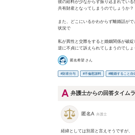
彼の給料が少なからず振り込まれている間
共有財産となってしまうのでしょうか？

また、どこにいるかわからず離婚話ができ
状況で

私が異性と交際をすると婚姻関係が破綻
逆に不貞にて訴えられてしまうのでしょ
匿名希望 さん
財産分与
不倫慰謝料
離婚すること自
弁護士からの回答タイム
匿名A
弁護士
経緯としては別居と言えそうですが、
