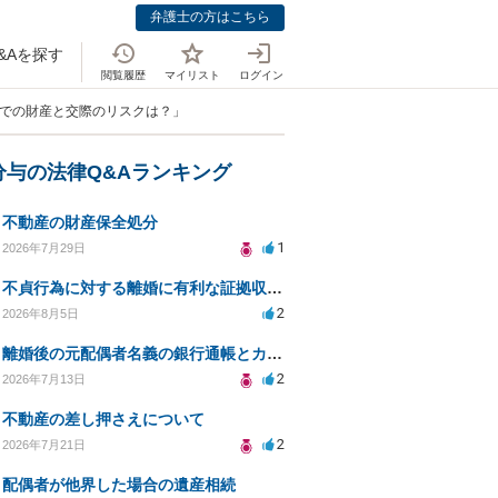
弁護士の方はこちら
&Aを探す
閲覧履歴
マイリスト
ログイン
態での財産と交際のリスクは？」
分与の法律Q&Aランキング
不動産の財産保全処分
1
2026年7月29日
不貞行為に対する離婚に有利な証拠収集方法と法的手続きについて
2
2026年8月5日
離婚後の元配偶者名義の銀行通帳とカードの処分方法について
2
2026年7月13日
不動産の差し押さえについて
2
2026年7月21日
配偶者が他界した場合の遺産相続