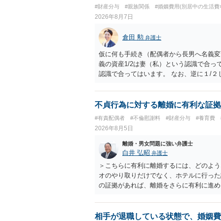
#財産分与
#親族関係
#婚姻費用(別居中の生活費
2026年8月7日
倉田 勲
弁護士
仮に何も手続き（配偶者から長男へ名義変
義の資産1/2は妻（私）という認識で合っ
認識で合ってはいます。 なお、逆に１/
人に対して自宅の評価額の１/２の代償金
不貞行為に対する離婚に有利な証拠
#有責配偶者
#不倫慰謝料
#財産分与
#養育費
2026年8月5日
離婚・男女問題に強い弁護士
白井 弘昭
弁護士
＞こちらに有利に離婚するには、どのよう
オのやり取りだけでなく、ホテルに行った
の証拠があれば、離婚をさらに有利に進め
きると思われます。 ただし、不貞発覚後
がありますので、ご注意ください。 以上
相手が退職している状態で、婚姻費