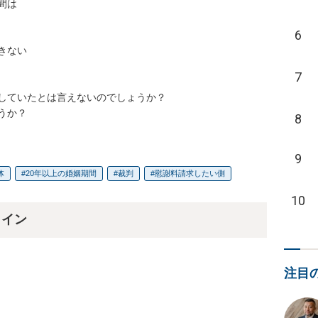
は

6
ない

7
していたとは言えないのでしょうか？

うか？
8
9
体
20年以上の婚姻期間
裁判
慰謝料請求したい側
10
ライン
注目