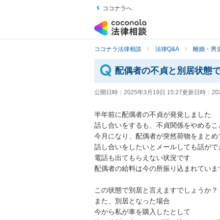
ココナラへ
ココナラ法律相談
法律Q&A
離婚・男
配偶者の不貞と別居状態
公開日時：
2025年3月19日 15:27
更新日時：
20
半年前に配偶者の不貞が発覚しました

話し合いをするも、不貞関係をやめるこ
今月になり、配偶者が突然荷物をまとめ
話し合いをしたいとメールしても話ができ
電話も出てもらえない状況です

配偶者の給料は今の所振り込まれています
この状態で別居と言えますでしょうか？

また、別居となった場合

今から私が車を購入したとして
