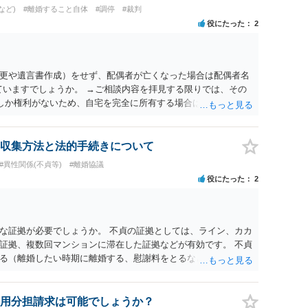
など)
#離婚すること自体
#調停
#裁判
役にたった
2
更や遺言書作成）をせず、配偶者が亡くなった場合は配偶者名
ていますでしょうか。 →ご相談内容を拝見する限りでは、その
２しか権利がないため、自宅を完全に所有する場合は、他の相続
の支払いが必要になります。
収集方法と法的手続きについて
#異性関係(不貞等)
#離婚協議
役にたった
2
な証拠が必要でしょうか。 不貞の証拠としては、ライン、カカ
証拠、複数回マンションに滞在した証拠などが有効です。 不貞
る（離婚したい時期に離婚する、慰謝料をとるなど）ことがで
、長期間同居を続けると、不貞を許したとの評価につながる場合
、ご参考まで。
用分担請求は可能でしょうか？