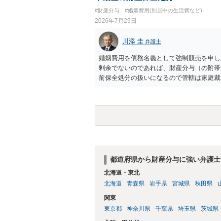
#財産分与
#婚姻費用(別居中の生活費など)
2026年7月29日
川添 圭
弁護士
婚姻費用を債務名義として強制競売を申し
剰余でないのであれば、財産分与（の附帯
前保全処分の扱いになるので管轄は家庭裁
あれば、担当弁護士とよく相談してくださ
都道府県から財産分与に強い弁護士
北海道・東北
北海道
青森県
岩手県
宮城県
秋田県
関東
東京都
神奈川県
千葉県
埼玉県
茨城県