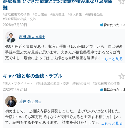
は法に触れる可能性もあります。 ＞100万を支払わず穏便に和解する
詐欺被害でできた借金と元の借金が積み重なり返済困
ことは可能でしょうか？ →一般的には難しいです。相談者さんも１０
難
０万円の被害を受けたとして、１円も払わないで和解したいと言われ
#詐欺被害での債務
#自己破産
#任意整理
#個人再生
#消費者金融
たら、 できるだけ重い刑罰を与えて欲しい、と思われるのではない
#借金返済の相談・交渉
でしょうか。 ＞弁護士さんに入ってもらうことで支払額が下がること
2026年7月30日
役にたった
2
はありますか？ そこはあり得ます、ただ、弁護士費用かけるならその
分賠償に回すことも考えられるので、 兼ね合いは考えてみましょう。
吉田 雄大
弁護士
400万円近く負債があり、収入が手取り16万円ほどでしたら、自己破産
手続を選ぶのが最善と思います。夫さんが債務整理中であるならば尚
更ですし、場合によってはご夫婦とも自己破産を選択する方法もある
と思います。
キャバ嬢と客の金銭トラブル
#個人・プライベート
#借金返済の相談・交渉
#時効の援用
#詐欺被害での債務
2026年7月24日
役にたった
2
若井 亮
弁護士
初めまして。 ご相談内容を拝見しました。 あげたのではなく貸した、
金額についても30万円ではなく50万円であると主張する相手方におい
て、証明をする必要があります。 請求を受けたとしても、もらったも