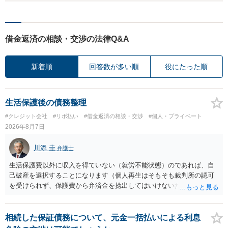
借金返済の相談・交渉の法律Q&A
新着順
回答数が多い順
役にたった順
生活保護後の債務整理
#クレジット会社
#リボ払い
#借金返済の相談・交渉
#個人・プライベート
2026年8月7日
川添 圭
弁護士
生活保護費以外に収入を得ていない（就労不能状態）のであれば、自
己破産を選択することになります（個人再生はそもそも裁判所の認可
を受けられず、保護費から弁済金を捻出してはいけないため任意整理
という選択肢もありません）。法テラスの法律扶助を利用すれば弁護
士費用は法テラスが負担し、裁判所の予納金等も法テラスが援助して
くれるため、弁護士へ自己破産を任せれば解決します。
相続した保証債務について、元金一括払いによる利息