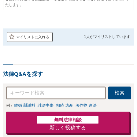
たします。
1人が
マイリストしています
マイリストに入れる
法律Q&Aを探す
検索
例）
離婚 慰謝料
誹謗中傷
相続 遺産
著作物 違法
無料法律相談
新しく投稿する