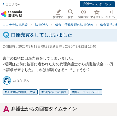
弁護士の方はこちら
ココナラへ
投稿する
探す
閲覧履歴
マイリスト
ログイン
ココナラ法律相談
法律Q&A
借金・債務整理の法律Q&A
借金返済の
口座売買をしてしまいました
公開日時：
2025年3月19日 08:39
更新日時：
2025年3月22日 12:40
去年の秋頃に口座売買をしてしまいました。

2週間ほど前に被害に遭われた方の代理弁護士から損害賠償金555万
の請求が来ました。これは減額できるのでしょうか？
たちた さん
借金返済の相談・交渉
詐欺被害での債務
個人・プライベート
弁護士からの回答タイムライン