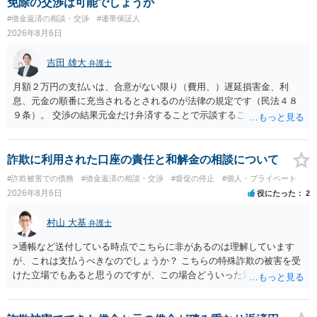
免除の交渉は可能でしょうか
#借金返済の相談・交渉
#連帯保証人
2026年8月6日
吉田 雄大
弁護士
月額２万円の支払いは、合意がない限り（費用、）遅延損害金、利
息、元金の順番に充当されるとされるのが法律の規定です（民法４８
９条）。 交渉の結果元金だけ弁済することで示談することは、弁護士
が関わる債務整理ではしばしばあることです。公的機関は減額に応じ
ることには消極的なことが多いものの、お近くの弁護士にご依頼しチ
ャレンジなさる意義は十分にあると思います。
詐欺に利用された口座の責任と和解金の相談について
#詐欺被害での債務
#借金返済の相談・交渉
#督促の停止
#個人・プライベート
2026年8月6日
役にたった
2
村山 大基
弁護士
>通帳など送付している時点でこちらに非があるのは理解しています
が、これは支払うべきなのでしょうか？ こちらの特殊詐欺の被害を受
けた立場でもあると思うのですが、この場合どういった対処が必要で
しょうか？ →依頼するかどうかは別にして、弁護士に相談に行った方
がいいとは思います。 そもそも、特殊詐欺関係なく旦那さんの行為