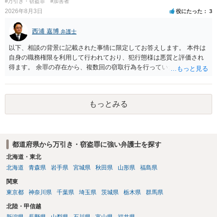
#万引き・窃盗罪
#加害者
2026年8月3日
役にたった
3
西浦 嘉博
弁護士
以下、相談の背景に記載された事情に限定してお答えします。 本件は
自身の職務権限を利用して行われており、犯行態様は悪質と評価され
得ます。 余罪の存在から、複数回の窃取行為を行っていたことも悪質
性に加味されます。 また、被害額も窃盗事案としては多額の部類に入
ると思われます。 他方、余罪を含めた全額を弁済していることは、被
害者の経済的損害の回復として有利に斟酌されます。 また、前科前歴
もっとみる
を有しないことも、規範意識が鈍磨しきっているとまでは言えず、有
利な点です。 その他、家族の監督等の情状証拠を適切に提出すること
で、私見ですが、執行猶予判決を視野に入れることが可能な事案と思
われます。 上記、一つの意見として参考ください。
都道府県から万引き・窃盗罪に強い弁護士を探す
北海道・東北
北海道
青森県
岩手県
宮城県
秋田県
山形県
福島県
関東
東京都
神奈川県
千葉県
埼玉県
茨城県
栃木県
群馬県
北陸・甲信越