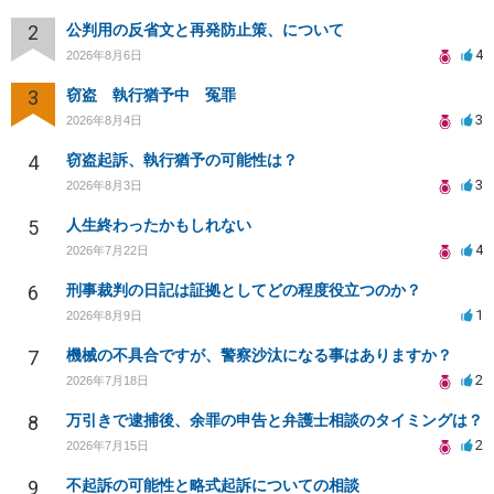
2
公判用の反省文と再発防止策、について
4
2026年8月6日
3
窃盗 執行猶予中 冤罪
3
2026年8月4日
4
窃盗起訴、執行猶予の可能性は？
3
2026年8月3日
5
人生終わったかもしれない
4
2026年7月22日
6
刑事裁判の日記は証拠としてどの程度役立つのか？
1
2026年8月9日
7
機械の不具合ですが、警察沙汰になる事はありますか？
2
2026年7月18日
8
万引きで逮捕後、余罪の申告と弁護士相談のタイミングは？
2
2026年7月15日
9
不起訴の可能性と略式起訴についての相談