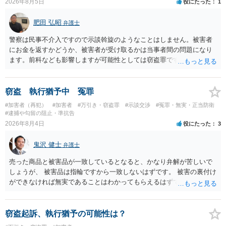
2026年8月5日
役にたった
1
いうのが実感です。
肥田 弘昭
弁護士
警察は民事不介入ですので示談斡旋のようなことはしません。被害者
にお金を返すかどうか、被害者が受け取るかは当事者間の問題になり
ます。前科なども影響しますが可能性としては窃盗罪ですので、逮捕
勾留や略式起訴などの可能性もあります。ご参考にしてください。
窃盗 執行猶予中 冤罪
#加害者（再犯）
#加害者
#万引き・窃盗罪
#示談交渉
#冤罪・無実・正当防衛
#逮捕や勾留の阻止・準抗告
2026年8月4日
役にたった
3
鬼沢 健士
弁護士
売った商品と被害品が一致しているとなると、かなり弁解が苦しいで
しょうが、 被害品は指輪ですから一致しないはずです。 被害の裏付け
ができなければ無実であることはわかってもらえるはずです。
窃盗起訴、執行猶予の可能性は？