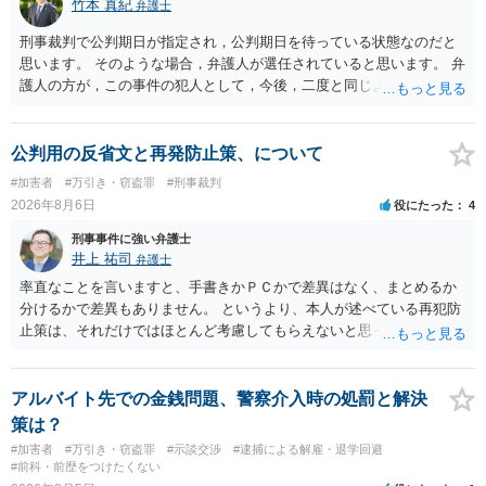
竹本 真紀
弁護士
刑事裁判で公判期日が指定され，公判期日を待っている状態なのだと
思います。 そのような場合，弁護人が選任されていると思います。 弁
護人の方が，この事件の犯人として，今後，二度と同じような犯罪を
することがないようにするために，どのようなことを日記に書くとよ
いかアドバイスしてくれると思います。そして，書いた内容は，被告
人質問などで活用されることになると思います。 裁判のためだけに記
公判用の反省文と再発防止策、について
録するわけではないかもしれませんが，「裁判において証拠として利
#加害者
#万引き・窃盗罪
#刑事裁判
用できる可能性があれば」と考えているのであれば，本件について証
2026年8月6日
役にたった
4
拠も見て内容を把握している，弁護人の方と相談して書く内容を打ち
合わせて進めるのが，裁判の観点では一番効果的だと思います。 適応
刑事事件に強い弁護士
障害で窃盗罪ということであれば，責任能力に影響する話ではなく情
井上 祐司
弁護士
状に関しての話になると思いますので，弁護人の方と相談してみまし
率直なことを言いますと、手書きかＰＣかで差異はなく、まとめるか
ょう。
分けるかで差異もありません。 というより、本人が述べている再犯防
止策は、それだけではほとんど考慮してもらえないと思った方が良い
です。 提出するのであれば、 ・具体的に自身が受けているプログラム
やカウンセリング・治療の内容 ・利用している再犯防止策（例えば保
護観察所と連携した職業支援の内容や具体的な就労・監督状況） ・監
アルバイト先での金銭問題、警察介入時の処罰と解決
督者の証言 など、証拠で担保された客観性と実現可能性があるもので
策は？
なければあまり意味がありません。 もともと執行猶予が狙える事案で
#加害者
#万引き・窃盗罪
#示談交渉
#逮捕による解雇・退学回避
あれば本人の反省の言葉だけで十分であり、実刑となるか微妙な事案
#前科・前歴をつけたくない
では、本人が再発防止策をいくら述べてもほとんど効果は望めないと