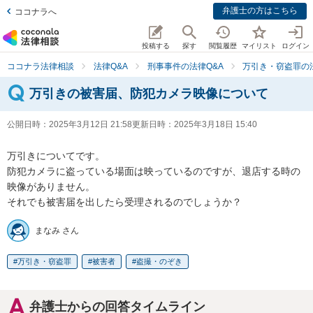
弁護士の方はこちら
ココナラへ
投稿する
探す
閲覧履歴
マイリスト
ログイン
ココナラ法律相談
法律Q&A
刑事事件の法律Q&A
万引き・窃盗罪の法
万引きの被害届、防犯カメラ映像について
公開日時：
2025年3月12日 21:58
更新日時：
2025年3月18日 15:40
万引きについてです。

防犯カメラに盗っている場面は映っているのですが、退店する時の
映像がありません。

それでも被害届を出したら受理されるのでしょうか？
まなみ さん
万引き・窃盗罪
被害者
盗撮・のぞき
弁護士からの回答タイムライン