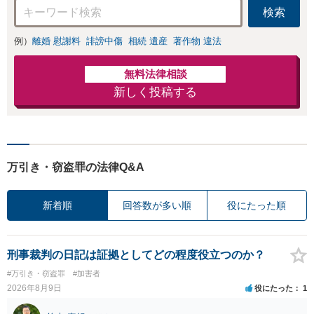
検索
例）
離婚 慰謝料
誹謗中傷
相続 遺産
著作物 違法
無料法律相談
新しく投稿する
万引き・窃盗罪の法律Q&A
新着順
回答数が多い順
役にたった順
刑事裁判の日記は証拠としてどの程度役立つのか？
#万引き・窃盗罪
#加害者
2026年8月9日
役にたった
1