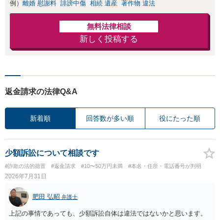
例）
離婚 慰謝料
誹謗中傷
相続 遺産
著作物 違法
無料法律相談
新しく投稿する
返金請求の法律Q&A
新着順
回答数が多い順
役にたった順
少額訴訟について相談です
#詐欺の法的措置
#返金請求
#10〜50万円未満
#本名・住所・電話番号が判明
2026年7月31日
肥田 弘昭
弁護士
上記の事情であっても、少額訴訟自体は違法ではないかと思います。