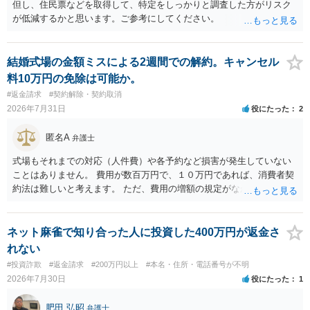
但し、住民票などを取得して、特定をしっかりと調査した方がリスク
が低減するかと思います。ご参考にしてください。
結婚式場の金額ミスによる2週間での解約。キャンセル
料10万円の免除は可能か。
#返金請求
#契約解除・契約取消
2026年7月31日
役にたった
2
匿名A
弁護士
式場もそれまでの対応（人件費）や各予約など損害が発生していない
ことはありません。 費用が数百万円で、１０万円であれば、消費者契
約法は難しいと考えます。 ただ、費用の増額の規定がなかったのに増
額するのは契約違反ですので、増額に応じずに契約を維持すればよい
ということになり、解約するのは理由がないことになります。
ネット麻雀で知り合った人に投資した400万円が返金さ
れない
#投資詐欺
#返金請求
#200万円以上
#本名・住所・電話番号が不明
2026年7月30日
役にたった
1
肥田 弘昭
弁護士