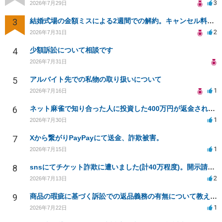
3
2026年7月29日
3
結婚式場の金額ミスによる2週間での解約。キャンセル料10万円の免除は可能か。
2
2026年7月31日
4
少額訴訟について相談です
2026年7月31日
5
アルバイト先での私物の取り扱いについて
1
2026年7月16日
6
ネット麻雀で知り合った人に投資した400万円が返金されない
1
2026年7月30日
7
Xから繋がりPayPayにて送金、詐欺被害。
1
2026年7月15日
8
snsにてチケット詐欺に遭いました(計40万程度)。開示請求や今後の対応について質問したいです。
2
2026年7月13日
9
商品の瑕疵に基づく訴訟での返品義務の有無について教えてください
1
2026年7月22日