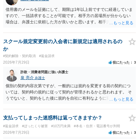
借用書のメールを証拠にして、期限は1年以上前ですでに経過していま
すので、一括請求することが可能です。相手方の居場所が分からない
場合は、弁護士に依頼した方が良いかと思います。相手方の居場所が
分かるのであれば、個人でもできるかと思います。ご参考にしてくだ
さい。
スクール規定変更前の入会者に新規定は適用されるの
か
#契約解除・契約取消
#返金請求
2026年7月29日
役にたった
3
詐欺・消費者問題に強い弁護士
泉 亮介
弁護士
個別の契約内容次第ですが、一般的には規約を変更する前の契約につ
いては、契約時の規約に従って契約が管理されるかと思われます。 そ
うでないと、契約をした後に規約を自社に有利なように変更し、それ
を従前の顧客にも適用するということが認められてしまい不合理とな
る場合があるかと思われます。
支払ってしまった迷惑料は返ってきますか？
#返金請求
#ぼったくり被害
#10万円未満
#本名・住所・電話番号が判明
2026年7月29日
役にたった
3