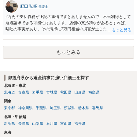
肥田 弘昭
弁護士
2万円の支払義務が上記の事情ですとありませんので、不当利得として
返還請求できる可能性はあります。店側の支払請求があるとすれば、
嘔吐の事実があり、その清掃に2万円相当の損害が生じた場合です。ご
参考にしてください。
もっとみる
都道府県から返金請求に強い弁護士を探す
北海道・東北
北海道
青森県
岩手県
宮城県
秋田県
山形県
福島県
関東
東京都
神奈川県
千葉県
埼玉県
茨城県
栃木県
群馬県
北陸・甲信越
新潟県
長野県
山梨県
石川県
富山県
福井県
東海