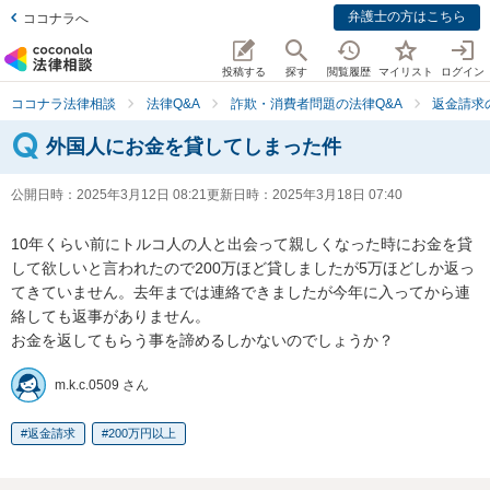
弁護士の方はこちら
ココナラへ
投稿する
探す
閲覧履歴
マイリスト
ログイン
ココナラ法律相談
法律Q&A
詐欺・消費者問題の法律Q&A
返金請求
外国人にお金を貸してしまった件
公開日時：
2025年3月12日 08:21
更新日時：
2025年3月18日 07:40
10年くらい前にトルコ人の人と出会って親しくなった時にお金を貸
して欲しいと言われたので200万ほど貸しましたが5万ほどしか返っ
てきていません。去年までは連絡できましたが今年に入ってから連
絡しても返事がありません。

お金を返してもらう事を諦めるしかないのでしょうか？
m.k.c.0509 さん
返金請求
200万円以上