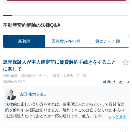
不動産契約解除の法律Q&A
新着順
回答数が多い順
役にたった順
連帯保証人が本人確定前に賃貸解約手続きをすること
に関して
#契約解除
#賃貸契約トラブル
#住民・入居者・買主側
2026年8月3日
役にたった
3
吉田 雄大
弁護士
法律的に正しい言い方をすれば、連帯保証人だからといって賃貸借契
約を解約する権限はありません。解約できるのは亡くなられた本人の
法定相続人だけであるのが一応の建前です。他方、法律論はさてお
き、事実上であれ明渡が完了すれば賃貸人としてはそれ以上のことを
する動機づけがなくなります。 今回進められつつある手続はあくまで