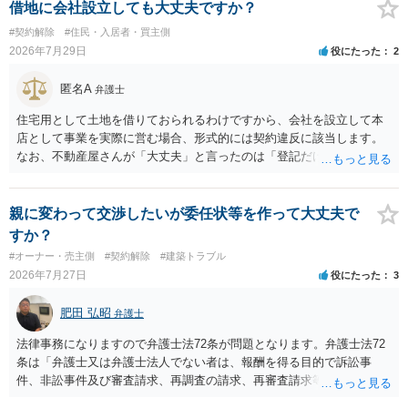
も、建物を賃貸人に一日も早く明け渡すための便宜的方法として理解
借地に会社設立しても大丈夫ですか？
するのが良いと思います。またその方法で進めた方が、連帯保証人で
#契約解除
#住民・入居者・買主側
あるお知り合いさんにとっても、自身の経済的負担を最小限に食い止
2026年7月29日
役にたった
2
められるため望ましいやり方だといえます。
匿名A
弁護士
住宅用として土地を借りておられるわけですから、会社を設立して本
店として事業を実際に営む場合、形式的には契約違反に該当します。
なお、不動産屋さんが「大丈夫」と言ったのは「登記だけなら実務上
トラブルになることは少ない」という経験則に基づいたものと推測さ
れますが、これは法的な保証ではありません。 ただ、解除まで認めら
れるかどうかについては信頼関係が破壊されたかどうかで判断されま
親に変わって交渉したいが委任状等を作って大丈夫で
すので、建物を事務所・店舗用に大きく改築する等までなさらない限
すか？
り、リスクはそれほど大きくないかもしれません。 しかしそれでも、
#オーナー・売主側
#契約解除
#建築トラブル
大家さんが契約違反を口実に、将来の更新時に更新料の上乗せを要求
2026年7月27日
役にたった
3
したり、立ち退きを迫る材料に使ったりする可能性は否定できませ
ん。
肥田 弘昭
弁護士
法律事務になりますので弁護士法72条が問題となります。弁護士法72
条は「弁護士又は弁護士法人でない者は、報酬を得る目的で訴訟事
件、非訟事件及び審査請求、再調査の請求、再審査請求等行政庁に対
する不服申立事件その他一般の法律事件に関して鑑定、代理、仲裁若