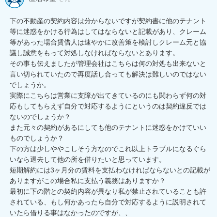
下の不動産の契約内容は分からないですが契約書に他のテナント
等に迷惑をかける行為はしてはならないと記載があり、クレーム
等があった場合賃借人は速やかに改善策を検討しクレーム元と協
議し誠意をもって対処しなければならないとあります。

その事も伝えましたが管理会社はこちらは何の対処も出来ないと
言い切られていたので再度話し合っても解決は難しいのではない
でしょうか。

実際にこちらは営業に支障が出てきているのにも関わらず何の対
応もしてもらえず自分で対応するようにというのは契約違反では
ないのでしょうか？

また元々の契約があるにしても他のテナントに迷惑をかけていい
ものでしょうか？

下の方は少しややこしそう方なのでこれ以上トラブルになるぐら
いなら退去して他の所を借りたいと思っています。

短期解約には3ヶ月分の賃料を支払わなければならないとの記載が
ありますがこの場合私に支払う義務はありますか？

最初に下の階との契約内容が異なり私が禁止されていることも許
されている、もし何かあったら自分で対応するように説明されて
いたら借りる事はなかったのですが、、
