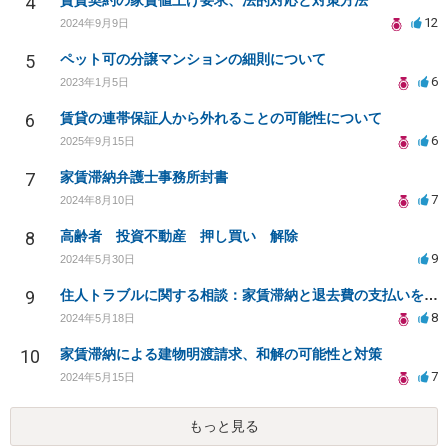
4
賃貸契約の家賃値上げ要求、法的対応と対策方法
12
2024年9月9日
5
ペット可の分譲マンションの細則について
6
2023年1月5日
6
賃貸の連帯保証人から外れることの可能性について
6
2025年9月15日
7
家賃滞納弁護士事務所封書
7
2024年8月10日
8
高齢者 投資不動産 押し買い 解除
9
2024年5月30日
9
住人トラブルに関する相談：家賃滞納と退去費の支払いを拒否され、管理鍵の横領も発生
8
2024年5月18日
10
家賃滞納による建物明渡請求、和解の可能性と対策
7
2024年5月15日
もっと見る