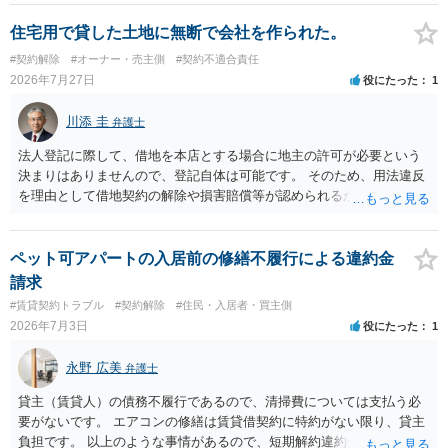
しくは和解その他の法律事務を取り扱い、又はこれらの周旋をするこ
とを業とすることができない。ただし、この法律又は他の法律に別段
住宅用で貸した土地に無断で会社を作られた。
の定めがある場合は、この限りでない。」とのことから、報酬を得る
#契約解除
#オーナー・売主側
#契約不適合責任
目的がないのであれば適法です。なぜなら、弁護士法72条に違反しな
2026年7月27日
役にたった
1
いのであれば、委任については無償で委任者が受任者に委任できるか
らです。ご参考にしてください。
川添 圭
弁護士
法人登記に際して、借地を本店とする場合に地主の許可が必要という
決まりはありませんので、登記自体は可能です。 そのため、用法違反
を理由として借地契約の解除や損害賠償等が認められるかどうかが問
題になると思われます。具体的には、「住宅用」というのが、借地人
の建物を住居用に限定する（事業に使用しない）特約があると評価で
きるかどうかが重要でしょう（借地契約締結後に賃借人が建物を店舗
ペット可アパートの入居前の修繕不履行による違約金
に改装したという事案で、住居に限定する特約までは存在しなかった
請求
として契約解除を認めなかった裁判例があります）。契約条項の記載
#賃貸契約トラブル
#契約解除
#住民・入居者・買主側
や解釈の問題になりますので、弁護士へ直接相談されることをお勧め
2026年7月3日
役にたった
1
します。
永野 広美
弁護士
貸主（賃貸人）の債務不履行であるので、清掃費については支払う必
要がないです。 エアコンの修繕は賃貸借契約に特約がない限り、貸主
負担です。 以上のような事情があるので、短期解約違約金を支払う必