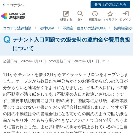
弁護士の方はこちら
ココナラへ
投稿する
探す
閲覧履歴
マイリスト
ログイン
ココナラ法律相談
法律Q&A
不動産・住まいの法律Q&A
契約解除の
テナント入口問題での退去時の違約金や費用負担
について
公開日時：
2025年3月11日 15:59
更新日時：
2025年3月13日 13:12
1月からテナントを借り2月からアイラッシュサロンをオープンしま
した。オープンから数日たち半分ちかくのお客様からビルの入口が
分からないと連絡がくるようになりました。ビルの入口には下の階
の不動産が貼り紙をしてあり不動産の入口と勘違いされるようで
す。重要事項説明書には共用部の廊下、階段等に貼り紙、看板等設
置してはいけないと書いており管理会社に相談しました。ですが下
の階の不動産は今の管理会社になる前からの契約のようで貼り紙も
前からあり外してもらう事ができないとのことで自分で話し合うよ
うに言われました。また共用部への掲示が禁止されているのにご自