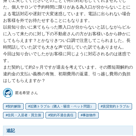
身で工夫してくださいとのことで何の対応もしてくれませんでし
た。個人サロンで予約時間に限りがある為入口が分からないことに
よる電話対応や遅刻で大変迷惑しています。電話に出られない場合
お客様を外でお待たせすることにもなります。

以前知り合いに来てもらった際入口が分からないと話しながらビル
に入って来たのに対し下の不動産さんの方がお客様いるから静かに
してもらえます？とかなりきつい口調で注意してこられました。長
時間話していた訳でも大きな声で話していた訳でもありません。

今回は知り合いでしたがお客様に同じように対応されるのは迷惑で
す。

まだ契約して約2ヶ月ですが退去を考えています。その際短期解約の
違約金の支払い義務の有無、初期費用の返還、引っ越し費用の負担
はしてもらえますか？
匿名希望 さん
契約解除
近隣トラブル（隣人・騒音・ペット問題）
賃貸契約トラブル
住民・入居者・買主側
契約不適合責任
事故物件
追記