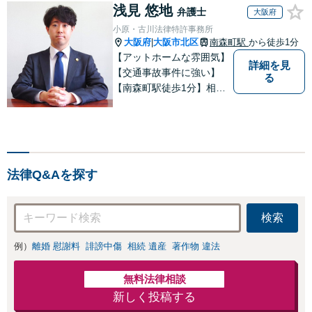
浅見 悠地
弁護士
大阪府
小原・古川法律特許事務所
大阪府
大阪市北区
南森町駅
から徒歩1分
|
【アットホームな雰囲気】
詳細を見
【交通事故事件に強い】
る
【南森町駅徒歩1分】相談
にお越しくださった方が少
しでも明るい気持ちで帰る
ことができるように、丁寧
にお話を聞き、最適な解決
策をご提案したいと考えて
法律Q&Aを探す
います。 どんなことでもお
気軽にご相談ください。
検索
例）
離婚 慰謝料
誹謗中傷
相続 遺産
著作物 違法
無料法律相談
新しく投稿する