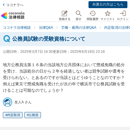
弁護士の方はこちら
ココナラへ
投稿する
探す
閲覧履歴
マイリスト
ログイン
ココナラ法律相談
法律Q&A
労働・雇用の法律Q&A
内定取消の法律Q
公務員試験の受験資格について
公開日時：
2025年3月7日 16:30
更新日時：
2025年8月19日 23:18
地方公務員法第１６条の当該地方公共団体において懲戒免職の処分
を受け、当該処分の日から２年を経過しない者は競争試験や選考を
受けられない。とあるのですが当該とはどうゆうことなのですか？

例えば東京で懲戒免職を受けたが次の年で横浜市で公務員試験を受
けることは可能なのでしょうか？
友人A さん
内定取消
公務員