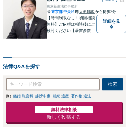
東京新生法律事務所
東京都
中央区
人形町駅
から徒歩2分
|
【時間制限なし！初回相談
詳細を見
無料】ご依頼は相談後にご
る
検討ください【著書多数】
【離婚の解決実績300件以
上】心のケアもしながら全
力でサポートします【相続
問題】複雑な遺産分割・相
続放棄・遺留分なども、基
法律Q&Aを探す
本からわかりやすくご説明
します【人形町駅2分】
検索
例）
離婚 慰謝料
誹謗中傷
相続 遺産
著作物 違法
無料法律相談
新しく投稿する