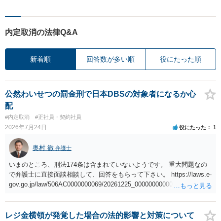
内定取消の法律Q&A
新着順
回答数が多い順
役にたった順
公然わいせつの罰金刑で日本DBSの対象者になるか心
配
#内定取消
#正社員・契約社員
2026年7月24日
役にたった
1
奥村 徹
弁護士
いまのところ、刑法174条は含まれていないようです。 重大問題なの
で弁護士に直接面談相談して、回答をもらって下さい。 https://laws.e-
gov.go.jp/law/506AC0000000069/20261225_000000000000000 第2条
７ この法律において「特定性犯罪」とは、次に掲げる罪をいう。
一 刑法（明治四十年法律第四十五号）第百七十六条、第百七十七
条、第百七十九条から第百八十二条まで、第二百四十一条第一項若し
レジ金横領が発覚した場合の法的影響と対策について