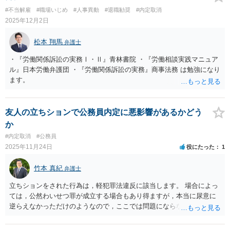
す。この申し出は、直接電話するのが億劫であれば、手紙でも構いま
#不当解雇
#職場いじめ
#人事異動
#退職勧奨
#内定取消
せん。 ただし、入社辞退の連絡時期が、就労開始予定日の直前という
2025年12月2日
ような場合は、入社辞退の理由や連絡が遅れた事情などによっては、
損害賠償請求がなされる余地はあります。もっとも、会社側は、損害
松本 翔馬
弁護士
の立証をしなければならず、その立証は困難かもしれませんので、実
務的には、入社予定者への法的措置は難しいと考えられます。 結論と
・『労働関係訴訟の実務Ⅰ・Ⅱ』青林書院 ・『労働相談実践マニュア
して、本件では、可及的速やかに入社辞退の連絡をすれば、貴方が法
ル』日本労働弁護団 ・『労働関係訴訟の実務』商事法務 は勉強になり
的に責任を負うことになる事態は考えづらいです。 その他の影響も特
ます。
に考えられません。
友人の立ちションで公務員内定に悪影響があるかどう
か
#内定取消
#公務員
2025年11月24日
役にたった
1
竹本 真紀
弁護士
立ちションをされた行為は，軽犯罪法違反に該当します。 場合によっ
ては，公然わいせつ罪が成立する場合もあり得ますが，本当に尿意に
逆らえなかっただけのようなので，ここでは問題にならないでしょ
う。 軽犯罪法違反は，法定刑として拘留又は科料が定められていま
す。 評価としては，犯罪の中では比較的軽い類型のものであるけれど