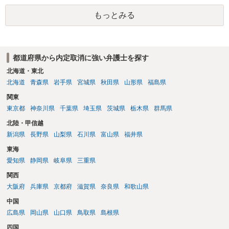
も，前科前歴に該当することに変わりないということになります。 公
もっとみる
務員は，拘禁刑以上になった場合には欠格要件に該当することになる
ので失職します。 本件の場合，法定刑からして，これに該当すること
はありません。 しかし，懲戒には該当する可能性があることは否定で
きません。 これは，事件の軽重が影響するものではないのです（処分
都道府県から内定取消に強い弁護士を探す
の軽重には影響するとは思いますが。）。 まだ，公務員になっていま
せんから，直接該当するわけではありませんが，この点に不安を覚え
北海道・東北
てもやむを得ないと思います。 しかし，本件では，まず，警察が捜査
北海道
青森県
岩手県
宮城県
秋田県
山形県
福島県
の端緒を得る機会がないだろうと思います。 軽犯罪法違反は上記の程
関東
度の刑ですから，被害者側において，警察に申告する手間の方が大き
東京都
神奈川県
千葉県
埼玉県
茨城県
栃木県
群馬県
くなってしまいます。 よほどの常習犯か，警察官の現認以外には，警
察が事件として把握することはないと思います。 今回でも，もし警察
北陸・甲信越
に通報する気があるなら，その場で対応したと思います。車のナンバ
新潟県
長野県
山梨県
石川県
富山県
福井県
ーだけでは，３人の中の誰かを特定することはできませんから，立ち
東海
ションした方を特定できる状態で警察に来てもらった方が解決も早い
のです。 ナンバーを記載したのは，店において利用を控えてもらう対
愛知県
静岡県
岐阜県
三重県
象に考える程度のものだと思います。 仮に警察に通報されたとして
関西
も，車のナンバーだけでは犯人のグループを把握できても，犯人を特
大阪府
兵庫県
京都府
滋賀県
奈良県
和歌山県
定することはできません。 軽犯罪法違反で特定されるようなことがあ
ったとしても，軽犯罪法違反は上記法定刑の罪です。 きちんと反省し
中国
ていれば，微罪処分となり検察官に送致もされずに終わる可能性も大
広島県
岡山県
山口県
鳥取県
島根県
きいとは思います。 前歴にはなりますが，前科ほどの影響はないでし
四国