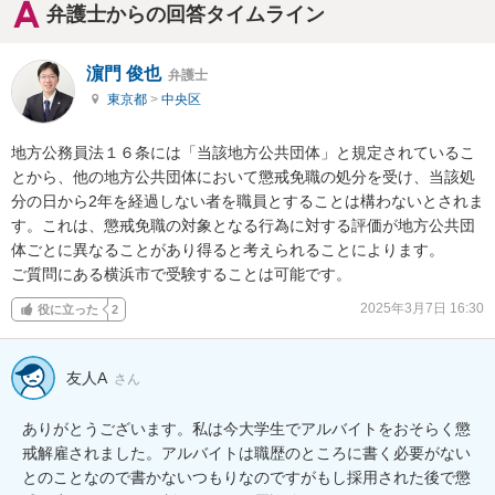
弁護士からの回答タイムライン
濵門 俊也
弁護士
東京都
>
中央区
地方公務員法１６条には「当該地方公共団体」と規定されているこ
とから、他の地方公共団体において懲戒免職の処分を受け、当該処
分の日から2年を経過しない者を職員とすることは構わないとされま
す。これは、懲戒免職の対象となる行為に対する評価が地方公共団
体ごとに異なることがあり得ると考えられることによります。

ご質問にある横浜市で受験することは可能です。
2025年3月7日 16:30
役に立った
2
友人A
さん
ありがとうございます。私は今大学生でアルバイトをおそらく懲
戒解雇されました。アルバイトは職歴のところに書く必要がない
とのことなので書かないつもりなのですがもし採用された後で懲