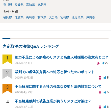
ょう。そして，そもそも，上記のとおり，警察には通報されないで終
香川県
愛媛県
高知県
徳島県
わると思います。 したがいまして，今回が初めてで店側に常習的にし
ていると思われていない前提であれば，警察にも通報されず，したが
九州・沖縄
って，内定に影響する可能性はまずないだろうと思います。
福岡県
佐賀県
長崎県
熊本県
大分県
宮崎県
鹿児島県
沖縄県
内定取消の法律Q&Aランキング
1
能力不足による解雇のリスクと高度人材採用の注意点とは？
22
2025年2月1日
2
裁判での虚偽答弁書への対応と勝つためのポイント
8
2025年10月3日
3
不当解雇に関する会社の強気な姿勢と法的対策について
6
2025年4月23日
4
不当解雇裁判で被告企業が負うリスクと対策は？
6
2025年4月21日