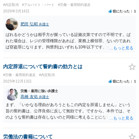
くは第三項又は第二百四十三条（同項の罪に係る部分に限る。）の罪
#内定取消
#アルバイト・パート
#労働・雇用契約違反
二 盗犯等の防止及び処分に関する法律（昭和五年法律第九号）第四
2026年3月16日
役にたった
1
条の罪（刑法第二百四十一条第一項の罪を犯す行為に係るものに限
る。） 三 児童福祉法第六十条第一項の罪 四 児童買春、児童ポルノ
肥田 弘昭
弁護士
に係る行為等の規制及び処罰並びに児童の保護等に関する法律（平成
十一年法律第五十二号）第四条から第八条までの罪 五 性的な姿態を
ばれるかどうかは相手方が握っている証拠次第ですので不明です。ば
撮影する行為等の処罰及び押収物に記録された性的な姿態の影像に係
れた場合は、レジの管理権限があれば、業務上横領罪、ないのであれ
る電磁的記録の消去等に関する法律（令和五年法律第六十七号）第二
ば窃盗罪になります。拘禁刑はいずれも10年以下です。会社が刑事告
条から第六条までの罪 六 都道府県の条例で定める罪であって、次の
訴した場合は、捜査が始まり、犯人として特定されれば被疑者・被告
イからニまでに掲げる行為のいずれかを罰するものとして政令で定め
人として、逮捕勾留や公判請求され、最終的には判決となり前科がつ
るもの イ みだりに人の身体の一部に接触する行為 ロ 正当な理由が
く可能性があります。未成年、特定少年（18歳以上20歳未満）であれ
内定辞退について誓約書の効力とは
なくて、人の通常衣服で隠されている下着若しくは身体をのぞき見
ば家裁送致後審判で前歴となる可能性があります。ご参考にしてくだ
#労働・雇用契約違反
#内定取消
し、若しくは写真機その他の機器（以下このロにおいて「写真機等」
さい。
2025年12月13日
役にたった
1
という。）を用いて撮影し、又は当該下着若しくは身体を撮影する目
的で写真機等を差し向け、若しくは設置する行為 ハ みだりに卑わい
労働・雇用に強い弁護士
な言動をする行為（イ又はロに掲げるものを除く。） ニ 児童と性交
髙橋 友佑
弁護士
し、又は児童に対しわいせつな行為をする行為
まず、「いかなる理由があろうともこの内定を辞退しません」という
旨の誓約書は、公序良俗に反して無効です。ですから、本件では、そ
のような誓約書は存在しないのと同様に考えることになります。 その
上で、労働者には退職の自由が保障されていますので、入社予定者に
ついても同様に入社辞退の自由が保障されています。したがって、入
社辞退の申し出をすれば、労働契約は有効に解約されたことになりま
労働法の書籍について