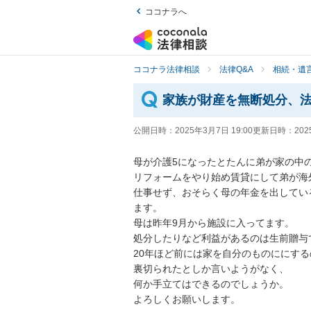
ココナラへ
ココナラ法律相談
法律Q&A
相続・遺言
家族が財産を無断処分、
公開日時：
2025年3月7日 19:00
更新日時：
202
母が介護5になったとたんに弟が家の中
リフォームをやり始め賃貸にして弟が海
仕事せず、おそらく母の年金を出してい
ます。

母は昨年9月から施設に入ってます。

処分したりなど利益があるのは生前贈与
20年ほど前には家を自分のものににする
裏切られたとしか言いようがなく、

何か手立てはできるのでしょうか。

よろしくお願いします。