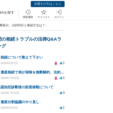
弁護士の方はこちら
&Aを探す
閲覧履歴
マイリスト
ログイン
無断処分、法的対応と確認方法は？」
間の相続トラブルの法律Q&Aラ
ング
相続について教えて下さい
2
2026年8月7日
遺産相続で弟が保険を無断解約、法的問題は？
3
2026年7月26日
認知症診断後の財産移動について
9
2026年7月24日
遺産分割協議のやり直し
2
2026年8月5日