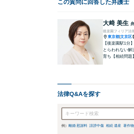
この質問に回答した弁護士
大﨑 美生
後楽園フィリア法
東京都
文京区
|
【後楽園駅1分
とらわれない解
育ち【相続問題
します。著書あ
続きを代理しま
法律Q&Aを探す
例）
離婚 慰謝料
誹謗中傷
相続 遺産
著作物