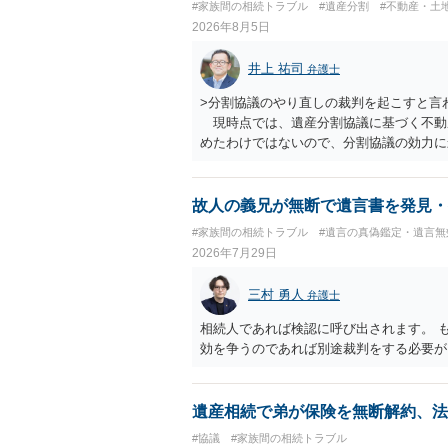
#家族間の相続トラブル
#遺産分割
#不動産・土
2026年8月5日
井上 祐司
弁護士
>分割協議のやり直しの裁判を起こすと言
現時点では、遺産分割協議に基づく不動
めたわけではないので、分割協議の効力
・御祖母様の認知能力に関する医師の意見
りますが、 ・伯母様自身が分割協議に加
益が誰にあったかの立証が困難であること
故人の義兄が無断で遺言書を発見・
それほど高くない（立証のハードルは非常
#家族間の相続トラブル
#遺言の真偽鑑定・遺言無
2026年7月29日
三村 勇人
弁護士
相続人であれば検認に呼び出されます。 
効を争うのであれば別途裁判をする必要が
遺産相続で弟が保険を無断解約、法
#協議
#家族間の相続トラブル