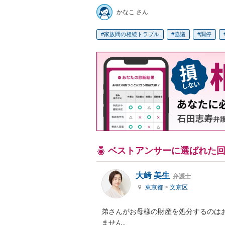
かなこ さん
家族間の相続トラブル
協議
調停
ベストアンサーに選ばれた
大﨑 美生
弁護士
東京都
>
文京区
弟さんがお母様の財産を処分するのは
ません。
