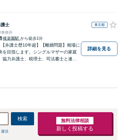
弁護士
東京都
律事務所
後楽園駅
から徒歩1分
】【弁護士歴10年超】【離婚問題】相場に
詳細を見る
決を目指します。シングルマザーの家庭
】協力弁護士、税理士、司法書士と連携
り。事務員任せにせず弁護士が全ての手
す。
検索
無料法律相談
新しく投稿する
 違法