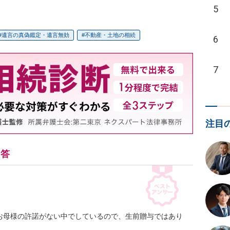
5
遺言の真偽鑑定・遺言無効
不動産・土地の相続
6
7
注目
回答
お母様の許諾がない中でしているので、生前贈与ではあり