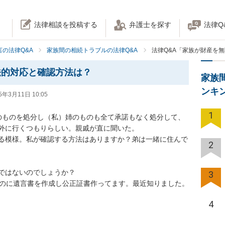
法律相談を投稿する
弁護士を探す
法律Q
の法律Q&A
家族間の相続トラブルの法律Q&A
法律Q&A「家族が財産を
法的対応と確認方法は？
家族
ンキ
5年3月11日 10:05
1
のものを処分し（私）姉のものも全て承諾もなく処分して、
外に行くつもりらしい。親戚が直に聞いた。

る模様。私が確認する方法はありますか？弟は一緒に住んで
2
ではないのでしょうか？

3
のに遺言書を作成し公正証書作ってます。最近知りました。

4