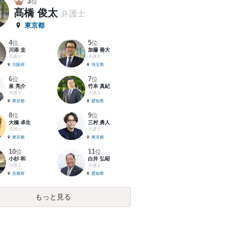
3
位
髙橋 俊太
弁護士
東京都
4
5
位
位
川添 圭
加藤 善大
弁護士
弁護士
大阪府
埼玉県
6
7
位
位
泉 亮介
竹本 真紀
弁護士
弁護士
東京都
愛知県
8
9
位
位
大橋 卓生
三村 勇人
弁護士
弁護士
東京都
東京都
10
11
位
位
小杉 和
白井 弘昭
弁護士
弁護士
京都府
愛知県
もっと見る