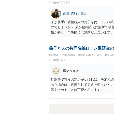
2026年7月26日
高島 秀行
弁護士
弟が勝手に被相続人の判子を使って、相続
のでしょうか？ 弟が被相続人に無断で被
性があり、民事的には無効だと思います。
護士に面談で詳しい事情を話して相談 さ
義母と夫の共同名義ローン返済金の
#不動産・土地の相続
#相続人調査・確定
#家族
2026年7月25日
匿名A
弁護士
約款等で特段の定めがなければ、法定相続
った場合は、代表として返還を受けたとい
算を求めることは可能と思います。