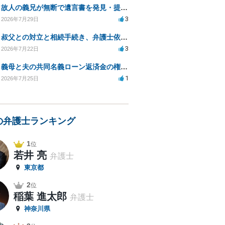
故人の義兄が無断で遺言書を発見・提出、法的対処法は？
3
2026年7月29日
叔父との対立と相続手続き、弁護士依頼の方法は？
3
2026年7月22日
義母と夫の共同名義ローン返済金の権利について知りたい
1
2026年7月25日
の弁護士ランキング
1
位
若井 亮
弁護士
東京都
2
位
稲葉 進太郎
弁護士
神奈川県