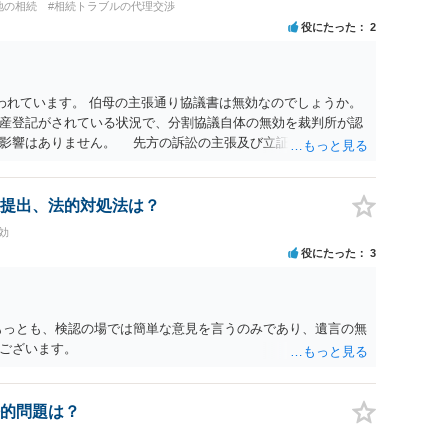
地の相続
#相続トラブルの代理交渉
役にたった
2
われています。 伯母の主張通り協議書は無効なのでしょうか。
産登記がされている状況で、分割協議自体の無効を裁判所が認
に影響はありません。 先方の訴訟の主張及び立証次第ですが、
書、筆跡鑑定 が提出されればその効力が否定される可能性はあ
わっていること ・御祖母様の意に反する遺産分割協議を行う実
 からすると、実際に遺産分割協議の効力が否定される可能性は
提出、法的対処法は？
に高い）ということが言えると思います。
効
役にたった
3
もっとも、検認の場では簡単な意見を言うのみであり、遺言の無
ございます。
的問題は？