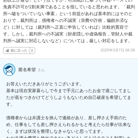
免責不許可が1割未満であることを指していると思われます。「裁判
所へ嘘をついていない事案」という前提があれば基本的にはそのと
おりで，裁判所は，債権者への不誠実（浪費や詐術，偏頗弁済な
ど）に対しては（裁判所へ正直に申告していれば）比較的寛容で
す。しかし，裁判所への不誠実（財産隠しや虚偽報告，管財人や裁
判所へ誠実に対応しないなど）については，厳しい対応をします。
2025年3月7日 06:39
役に立った
0
匿名希望
さん
お答えいただきありがとうございます。

基本は現在実家暮らしで今まで手元にあったお金で過ごしてまし
たが底をつきかけてどうしようもないため自己破産を希望してま
す。

債権者からは弁護士を挟んで連絡があり、差し押さえ手前のた
め、仕事をしても差し押さえられるかもと考えたら仕事が出来な
く、まずは状況を整理しなきゃないと思ってます。

ただ弁護士費用も捻出できない為どうしても法テラスを利用した