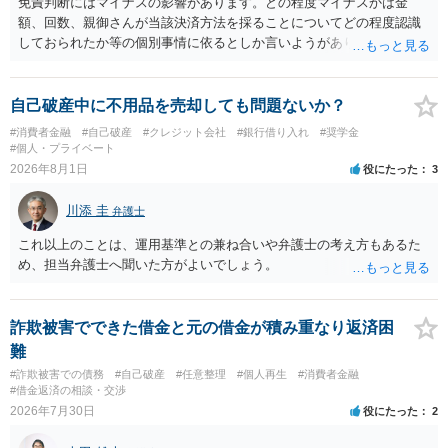
免責判断にはマイナスの影響があります。どの程度マイナスかは金
額、回数、親御さんが当該決済方法を採ることについてどの程度認識
しておられたか等の個別事情に依るとしか言いようがありません。 と
もあれ、依頼しておられる弁護士さんに直ちに具体的状況をお伝えに
なって相談し、善後策を考えることをお勧めします。
自己破産中に不用品を売却しても問題ないか？
#消費者金融
#自己破産
#クレジット会社
#銀行借り入れ
#奨学金
#個人・プライベート
2026年8月1日
役にたった
3
川添 圭
弁護士
これ以上のことは、運用基準との兼ね合いや弁護士の考え方もあるた
め、担当弁護士へ聞いた方がよいでしょう。
詐欺被害でできた借金と元の借金が積み重なり返済困
難
#詐欺被害での債務
#自己破産
#任意整理
#個人再生
#消費者金融
#借金返済の相談・交渉
2026年7月30日
役にたった
2