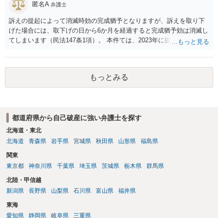
匿名A
弁護士
訴えの提起によって消滅時効の完成猶予となりますが、訴えを取り下
げた場合には、取下げの日から6か月を経過すると完成猶予効は消滅し
てしまいます（民法147条1項）。 本件ては、2023年に提訴された債権
者については時効の更新はなされておらず、2026年5月に提訴された債
権者については取下げ日から6か月以内に再提訴しなければやはり時効
は更新しないことになります。ただし、消滅時効の起算点は、不払い
もっとみる
日ではなく期限の利益喪失日（通常は所定の分割の支払期日から1～2
か月程度経過しても支払いがなければ一括返済可能という契約になっ
ている）ですので、時効期間の経過が2027年1月であるとは限りません
（3月や4月といった可能性がある）。
都道府県から自己破産に強い弁護士を探す
北海道・東北
北海道
青森県
岩手県
宮城県
秋田県
山形県
福島県
関東
東京都
神奈川県
千葉県
埼玉県
茨城県
栃木県
群馬県
北陸・甲信越
新潟県
長野県
山梨県
石川県
富山県
福井県
東海
愛知県
静岡県
岐阜県
三重県