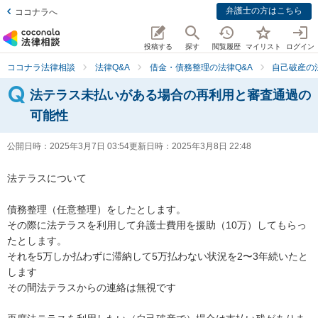
弁護士の方はこちら
ココナラへ
投稿する
探す
閲覧履歴
マイリスト
ログイン
ココナラ法律相談
法律Q&A
借金・債務整理の法律Q&A
自己破産の
法テラス未払いがある場合の再利用と審査通過の
可能性
公開日時：
2025年3月7日 03:54
更新日時：
2025年3月8日 22:48
法テラスについて

債務整理（任意整理）をしたとします。

その際に法テラスを利用して弁護士費用を援助（10万）してもらっ
たとします。

それを5万しか払わずに滞納して5万払わない状況を2〜3年続いたと
します

その間法テラスからの連絡は無視です
