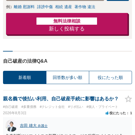
例）
離婚 慰謝料
誹謗中傷
相続 遺産
著作物 違法
無料法律相談
新しく投稿する
自己破産の法律Q&A
新着順
回答数が多い順
役にたった順
親名義で後払い利用、自己破産手続に影響はあるか？
#自己破産
#多重債務
#クレジット会社
#リボ払い
#個人・プライベート
2026年8月3日
役にたった
1
吉田 雄大
弁護士