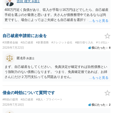
吉田 雄大
弁護士
400万円近く負債があり、収入が手取り16万円ほどでしたら、自己破産
手続を選ぶのが最善と思います。夫さんが債務整理中であるならば尚
更ですし、場合によってはご夫婦とも自己破産を選択する方法もある
と思います。
自己破産申請前にお金を
#消費者金融
#自己破産
#多重債務
#クレジット会社
#銀行借り入れ
#リボ払い
2026年7月22日
役にたった
8
匿名B
弁護士
まず、自己破産をしてください。 免責決定が確定すれば自然債務とい
う強制力のない債務になります。 つまり、免責確定後であれば、お姉
さんにだけ２万円支払っても問題ありません。
借金の時効について質問です
#時効の援用
#自己破産
#個人・プライベート
2026年7月18日
役にたった
2