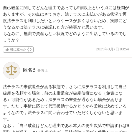
自己破産に関してどんな理由であっても9割以上という点には疑問が
ありますが、その点はさておき、法テラスに未払いがある状況で再
度法テラスを利用したいというケースが多くはないため、実際にど
うなるかは法テラスに確認した方が確実かと思います。

ちなみに、無職で資産もない状況でどのように生活しているのでし
ょうか？
2025年3月7日 03:54
役に立った
0
匿名B
弁護士
法テラスの未償還金がある状態で，さらに法テラスを利用して自己
破産を依頼する場合，前の未償還金が破産債権になる（免責にな
る）可能性があるため，法テラスの審査が通らない場合がありま
す。ただ，事情に応じて代理援助するかどうかを柔軟に決めている
ようなので，法テラスに問い合わせていただくしかないと思いま
す。

なお，「自己破産はどんな理由であれ本人の更生次第で申請すれば9
割以上が通る」という点ですが，司法統計に基づく件数ベースでの