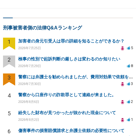
刑事被害者側の法律Q&Aランキング
1
加害者の身元引受人は罪の詳細を知ることができるか？
5
2026年7月25日
2
検事の性別で起訴判断の厳しさは変わるのか知りたい
8
2026年7月29日
3
警察には弁護士を勧められましたが、費用対効果で依頼をすることを躊躇しています。
3
2026年7月30日
4
警察から口座作りの詐欺罪として連絡が来ました。
2
2026年8月6日
5
紛失した財布が見つかったが抜かれた現金について
1
2026年8月2日
6
傷害事件の損害賠償請求と弁護士依頼の必要性について