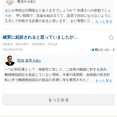
匿名A
弁護士
る。 ③アルコール若しくは薬物を摂取させること又はそれらの影響が
あること。 以上の通りですから、アルコール摂取だけでなく、「同意
なにか有効な打開策などありますでしょうか？ 弁護士への依頼でしょ
しない意思を形成し、表明し若しくは全うすることが困難な状態」で
うか。 早い段階で、反論を組み立てて、認否で自白にならないように
あることが必要です。
工夫して対処する必要があると思います。 また警察に被害届を出すと
して、なんとか受理してもらうための方策などありますでしょうか？
告訴状を作って証拠をそろえて出すことでしょう。
確実に起訴されると思っていましたが…
#被害者
#執行猶予
#刑事裁判
#不起訴
2026年8月4日
役にたった
2
西浦 嘉博
弁護士
一つの対応案として、検察官に対して、ご自身の離婚に対する意向、
離婚無効訴訟を提起していない理由、今後の体調面・金銭面の状況好
転に伴う離婚無効訴訟の提起の見通し等を整理された上で、書面とし
て提出されることを検討されてみてはいかがでしょうか。 少なくとも
検察官の処分判断の際、相談者さんの意向を示す証拠の一つとして位
置づけられる様に思われます。 より詳細についてお聞きになりたい場
もっとみる
合、最寄りの法律事務所での相談を検討ください