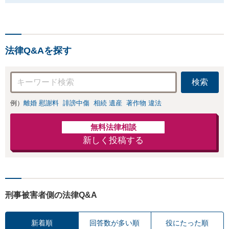
法律Q&Aを探す
検索
例）
離婚 慰謝料
誹謗中傷
相続 遺産
著作物 違法
無料法律相談
新しく投稿する
刑事被害者側の法律Q&A
新着順
回答数が多い順
役にたった順