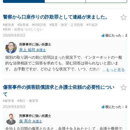
警察から口座作りの詐欺罪として連絡が来ました。
#被害者
#加害者
#特殊詐欺
#冤罪・無実・正当防衛
#不起訴
#前科・前歴をつけたくない
2026年8月6日
役にたった
2
刑事事件に強い弁護士
井上 祐司
弁護士
個別の取り調べの前に切羽詰まった状況下で、インターネットの一般
的な法律相談でご回答を求めても、望む回答は得られないと思いま
す。 お手数ですが、どのような状況下で、いつ、だれからどのような
経緯で口座の提供を頼まれ開設したか、それによる詐欺等の収益がど
の程度だと聞いているのかということについて、お近くで詳細な法律
相談を受けられたうえで対処方法を探された方がよいと思われます。
傷害事件の損害賠償請求と弁護士依頼の必要性につい
一般論でいえば、任意取り調べの場合、ＩＣレコーダーを持参して取
て
り調べ内容を録音することは必須だと考えます。
#被害者
#暴行・傷害罪
2026年8月6日
役にたった
2
刑事事件に強い弁護士
泉 亮介
弁護士
全治１０日間の傷害となると，弁護士を入れたとして，弁護士費用で