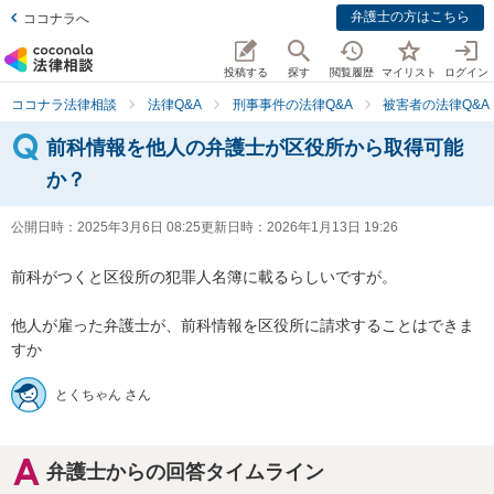
弁護士の方はこちら
ココナラへ
投稿する
探す
閲覧履歴
マイリスト
ログイン
ココナラ法律相談
法律Q&A
刑事事件の法律Q&A
被害者の法律Q&A
前科情報を他人の弁護士が区役所から取得可能
か？
公開日時：
2025年3月6日 08:25
更新日時：
2026年1月13日 19:26
前科がつくと区役所の犯罪人名簿に載るらしいですが。

他人が雇った弁護士が、前科情報を区役所に請求することはできま
すか
とくちゃん さん
弁護士からの回答タイムライン