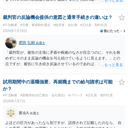
身で協議することもあります。 たいていは、訴訟判決までの依頼でし
ょうから、別途費用が発生することもありますが、出勤日時の設定く
らいならサービスでしてくれるかもしれません。
裁判官の反論機会提供の意図と通常手続きの違いは？
#不当解雇
#労働・雇用契約違反
#経営者・会社側
#正社員・契約社員
2026年7月19日
役にたった
1
肥田 弘昭
弁護士
「裁判官が、被告の主張に矛盾や根拠のなさが目立つのに、それを咎
めずにそのまま反論の機会を与え続けているように見えます。」との
点ですが、被告に引き続き反論させているのであれば、被告の主張が
不十分な点が裁判官からしてもあるからかと思います。手続保障を尽
くしている場合があります。被告がこれ以上ありませんと言えば終わ
るかと思います。ご参考にしてください。
試用期間中の退職強要、再就職までの給与請求は可能
か？
#不当解雇
#退職理由(自己都合・会社都合)
#パワハラ
#正社員・契約社員
2026年7月7日
匿名A
弁護士
よほどの圧力があったなら別ですが、説得されて記載したのなら、 自