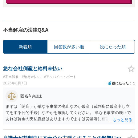
不当解雇の法律Q&A
新着順
回答数が多い順
役にたった順
急な会社倒産と給料未払い
#不当解雇
#給与未払い
#アルバイト・パート
2026年8月7日
役にたった
1
匿名A
弁護士
まずは「閉店」が単なる事業の廃止なのか破産（裁判所に破産申し立
てをする公的手続）なのかを確認してください。 単なる事業の廃止で
あれば賃金の支払義務はありますのでまずは労基署に相談してくださ
い。破産申立てであれば破産手続きの中で破産管財人から（全額は難
しいかもしれませんが）賃金などの労働債権は他の債務より優先して
支払われます。ただし支払までにかなり時間がかかるでしょう。 さら