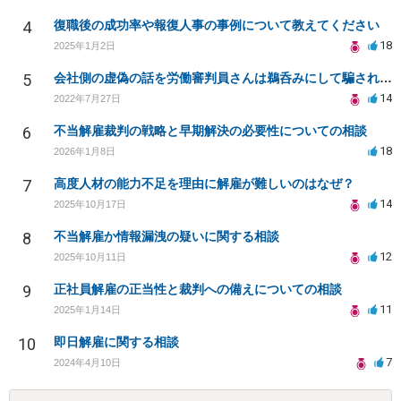
4
復職後の成功率や報復人事の事例について教えてください
18
2025年1月2日
5
会社側の虚偽の話を労働審判員さんは鵜呑みにして騙されてしまいました。
14
2022年7月27日
6
不当解雇裁判の戦略と早期解決の必要性についての相談
18
2026年1月8日
7
高度人材の能力不足を理由に解雇が難しいのはなぜ？
14
2025年10月17日
8
不当解雇か情報漏洩の疑いに関する相談
12
2025年10月11日
9
正社員解雇の正当性と裁判への備えについての相談
11
2025年1月14日
10
即日解雇に関する相談
7
2024年4月10日