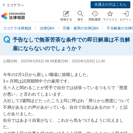
弁護士の方はこちら
ココナラへ
投稿する
探す
閲覧履歴
マイリスト
ログイン
ココナラ法律相談
法律Q&A
労働・雇用の法律Q&A
不当解雇の法律Q
予告なしで無茶苦茶な条件での即日解雇は不当解
雇にならないのでしょうか？
公開日時：
2025年3月6日 08:49
更新日時：
2025年3月9日 11:40
今年の2月1日から新しい職場に就職しました。

3ヶ月間は試用期間中での雇用です。

元々人と関わることが苦手で自分では頑張っているつもりで「態度
が悪い」と言われてしまいます。

入社して2週間ほどたったころ上司に呼ばれ「周りから態度について
不満があるとの声があがっている。自分で自覚はあるのか？」と話
しがありました。

自分ではあまり自覚がなく、これから気をつけるように伝えまし
た。
