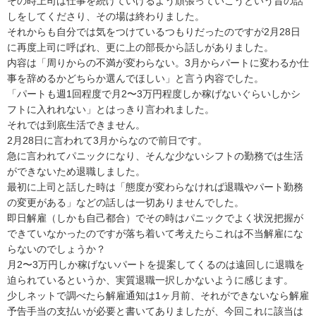
その時上司は仕事を続けていけるよう頑張っていこうという旨の話
しをしてくださり、その場は終わりました。

それからも自分では気をつけているつもりだったのですが2月28日
に再度上司に呼ばれ、更に上の部長から話しがありました。

内容は「周りからの不満が変わらない。3月からパートに変わるか仕
事を辞めるかどちらか選んでほしい」と言う内容でした。

「パートも週1回程度で月2〜3万円程度しか稼げないぐらいしかシ
フトに入れれない」とはっきり言われました。

それでは到底生活できません。

2月28日に言われて3月からなので前日です。

急に言われてパニックになり、そんな少ないシフトの勤務では生活
ができないため退職しました。

最初に上司と話した時は「態度が変わらなければ退職やパート勤務
の変更がある」などの話しは一切ありませんでした。

即日解雇（しかも自己都合）でその時はパニックでよく状況把握が
できていなかったのですが落ち着いて考えたらこれは不当解雇にな
らないのでしょうか？

月2〜3万円しか稼げないパートを提案してくるのは遠回しに退職を
迫られているというか、実質退職一択しかないように感じます。

少しネットで調べたら解雇通知は1ヶ月前、それができないなら解雇
予告手当の支払いが必要と書いてありましたが、今回これに該当は