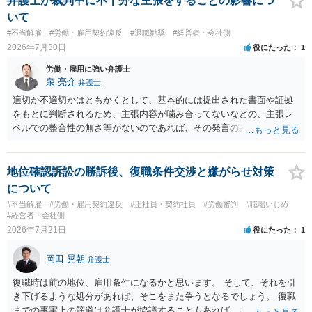
弁護士が裁判中に不十分な主張をすることの影響につ
に、「独立行政法人労働者健康安全機構 」という公的機関が未払賃金
いて
の立替事業を行っています。詳しくは、同機構の＜未払賃金立替払相
#不当解雇
#労働・雇用契約違反
#退職勧奨
#経営者・会社側
談コーナー＞ TEL 044-431-8663 相談時間：土日祝日を除く9:15～1
2026年7月30日
役にたった
1
7:00 に相談してみてください。同じように未払となった他の従業員の
方がいれば一緒に相談してみるといいでしょう。
労働・雇用に強い弁護士
泉 亮介
弁護士
適切か不適切かはともかくとして、基本的には提出された書面や証拠
をもとに判断されるため、主張内容が噛み合ってないなどの、主張レ
ベルでの整合性の無さ等がないのであれば、その発言のみで大きく不
利になるということはないように思われます。
地位確認訴訟の勝訴後、復職条件交渉と嫌がらせ対策
について
#不当解雇
#労働・雇用契約違反
#正社員・契約社員
#労働審判
#職場いじめ
#経営者・会社側
2026年7月21日
役にたった
1
岡田 晃朝
弁護士
復職時は前の地位、雇用条件になるかと思います。 そして、それを引
き下げるような処分があれば、そこをまた争うとなるでしょう。 復職
までの事実上の筋道は弁護士が協議することもあれば、あなたがご自