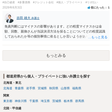
#自己破産
#多重債務
#クレジット会社
#個人・プライベート
#リボ払い
2026年8月3日
役にたった
1
吉田 雄大
弁護士
免責判断にはマイナスの影響があります。どの程度マイナスかは金
額、回数、親御さんが当該決済方法を採ることについてどの程度認識
しておられたか等の個別事情に依るとしか言いようがありません。 と
もあれ、依頼しておられる弁護士さんに直ちに具体的状況をお伝えに
なって相談し、善後策を考えることをお勧めします。
もっとみる
都道府県から個人・プライベートに強い弁護士を探す
北海道・東北
北海道
青森県
岩手県
宮城県
秋田県
山形県
福島県
関東
東京都
神奈川県
千葉県
埼玉県
茨城県
栃木県
群馬県
北陸・甲信越