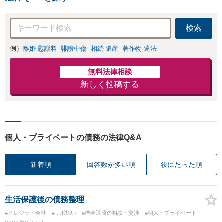
提示します【破産
無料】【電話相談
管財人就任経験
可】
有】【初回相談30
検索
分無料】
例）
離婚 慰謝料
誹謗中傷
相続 遺産
著作物 違法
無料法律相談
新しく投稿する
個人・プライベートの債務の法律Q&A
新着順
回答数が多い順
役にたった順
生活保護後の債務整理
#クレジット会社
#リボ払い
#借金返済の相談・交渉
#個人・プライベート