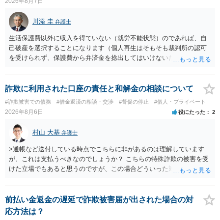
2026年8月7日
川添 圭
弁護士
生活保護費以外に収入を得ていない（就労不能状態）のであれば、自
己破産を選択することになります（個人再生はそもそも裁判所の認可
を受けられず、保護費から弁済金を捻出してはいけないため任意整理
という選択肢もありません）。法テラスの法律扶助を利用すれば弁護
士費用は法テラスが負担し、裁判所の予納金等も法テラスが援助して
くれるため、弁護士へ自己破産を任せれば解決します。
詐欺に利用された口座の責任と和解金の相談について
#詐欺被害での債務
#借金返済の相談・交渉
#督促の停止
#個人・プライベート
2026年8月6日
役にたった
2
村山 大基
弁護士
>通帳など送付している時点でこちらに非があるのは理解しています
が、これは支払うべきなのでしょうか？ こちらの特殊詐欺の被害を受
けた立場でもあると思うのですが、この場合どういった対処が必要で
しょうか？ →依頼するかどうかは別にして、弁護士に相談に行った方
がいいとは思います。 そもそも、特殊詐欺関係なく旦那さんの行為
は法に触れる可能性もあります。 ＞100万を支払わず穏便に和解する
前払い金返金の遅延で詐欺被害届が出された場合の対
ことは可能でしょうか？ →一般的には難しいです。相談者さんも１０
応方法は？
０万円の被害を受けたとして、１円も払わないで和解したいと言われ