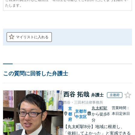
たします。
マイリストに入れる
この質問に回答した弁護士
西谷 拓哉
弁護士
京都府
西谷・三田村法律事務所
丸太町駅
営業時間：
京
京都市
本日定休日
都
から徒歩8
|
中京区
府
分
【丸太町駅8分】地域に根差し、
「依頼してよかった」と実感できる