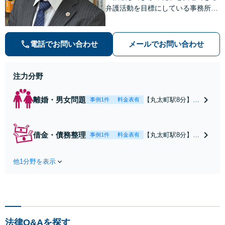
弁護活動を目標にしている事務所で
す【不動産・住まい】宅地建物取引
士の試験に合格、不動産分野の取扱
実績あり【相続・遺言】相談者さま
電話でお問い合わせ
メールでお問い合わせ
に寄り添い、円滑な相続を目指しま
す
注力分野
離婚・男女問題
【丸太町駅8分】調
事例1件
料金表有
停や条件交渉を有
利に進めるには、
法的な根拠に基づ
借金・債務整理
【丸太町駅8分】
事例1件
料金表有
く冷静な主張が重
【弁護士歴10年】
要です。財産分与
自己破産、任意整
／養育費など【弁
他1分野を表示
理、個人整理、時
護士歴10年】離婚
効の援用など。浪
後の生活を見据え
費・事業の失敗に
てアドバイスしま
よる借金も、相談
すので、お気軽に
者さまのご要望を
ご相談ください
踏まえ、解決策を
【初回相談３０分
法律Q&Aを探す