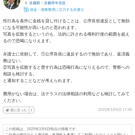
京都府
>
京都市中京区
借金・債務整理に注力する弁護士
性行為を条件に金銭を貸し付けることは、公序良俗違反として無効
になる可能性が高いものと思われます。

写真を拡散するというのも、法的に許される権利行使の範囲を超え
るので恐喝になりえます。

弁護士に依頼して、①公序良俗に違反するので無効であり、返済義
務はない。

②写真を拡散すると脅す行為は恐喝行為になりえるので、警察への
相談も検討する。

と通知することなどが考えられます。

費用がない場合は、法テラスの法律相談の利用なども検討してみて
ください。
2025年3月6日 17:45
役に立った
1
この投稿は、2025年3月6日時点の情報です。
ご自身の責任のもと適法性・有用性を考慮してご利用いただくようお願いい