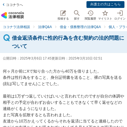
弁護士の方はこちら
ココナラへ
投稿する
探す
閲覧履歴
マイリスト
ログイン
ココナラ法律相談
法律Q&A
借金・債務整理の法律Q&A
個人・プラ
借金返済条件に性的行為を含む契約の法的問題に
ついて
公開日時：
2025年3月6日 17:45
更新日時：
2025年3月10日 02:51
何ヶ月か前にXで知り合った方から40万を借りました。

条件は性行為をすること、身分証明書を送ること、裸の写真を送る
(顔は写してません)ことでした。

最初は1万ずつ返していけばいいと言われてたのですが自分の体調や
相手との予定が合わずお会いすることもできなくて早く返せなどの
連絡がくるようになりました。

また写真を拡散するとも言われました。

友達から10万かえってくるからそれを返済に当てると連絡したので