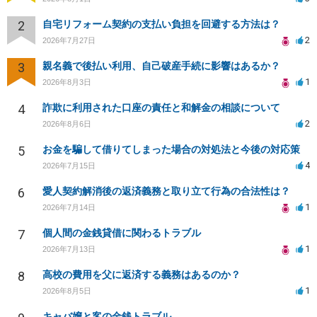
2
自宅リフォーム契約の支払い負担を回避する方法は？
2
2026年7月27日
3
親名義で後払い利用、自己破産手続に影響はあるか？
1
2026年8月3日
4
詐欺に利用された口座の責任と和解金の相談について
2
2026年8月6日
5
お金を騙して借りてしまった場合の対処法と今後の対応策
4
2026年7月15日
6
愛人契約解消後の返済義務と取り立て行為の合法性は？
1
2026年7月14日
7
個人間の金銭貸借に関わるトラブル
1
2026年7月13日
8
高校の費用を父に返済する義務はあるのか？
1
2026年8月5日
キャバ嬢と客の金銭トラブル