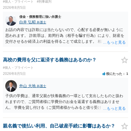
#個人・プライベート
#刑事裁判
たら、 できるだけ重い刑罰を与えて欲しい、と思われるのではない
2026年8月5日
でしょうか。 ＞弁護士さんに入ってもらうことで支払額が下がること
はありますか？ そこはあり得ます、ただ、弁護士費用かけるならその
借金・債務整理に強い弁護士
分賠償に回すことも考えられるので、 兼ね合いは考えてみましょう。
白井 弘昭
弁護士
お話の内容では詐欺には当たらないので、心配する必要が無いように
思われます。 詐欺罪は、欺罔行為（相手を騙す行為）により、財産を
交付させるか経済上の利益を得ることで成立します。 相談者さんは、
お金が返金できないというだけで、何ら相手を騙していません。 です
ので、詐欺罪の実行行為性が無く罪に問うことはできません。 おそら
く、相手が真実を話せば警察も取り合わないと思いますが、虚偽の内
高校の費用を父に返済する義務はあるのか？
容を述べた場合は、捜査はあるかもしれません。 ただし、捜査におい
#個人・プライベート
て、真実を説明すれば、「ちゃんと返しなさいよ」程度の注意で済む
2026年8月5日
役にたった
1
ことだと思われます。 また、返せるお金が無いのであれば、返せない
のは致し方ありません。真摯に分割して支払うことを相手に告げてい
外山 大地
弁護士
くのみでしょう。 以上、ご参考まで。
子供の学費は、通常父親が扶養義務の一環として支出したものと扱わ
れますので、ご質問者様に学費分のお金を返還する義務はありませ
ん。 学費を貸し付ける（ご質問者様からみると借り受ける）といった
合意がない限りは、法的に返す義務があると主張するのは難しいでし
ょう。
親名義で後払い利用、自己破産手続に影響はあるか？