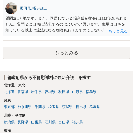
肥田 弘昭
弁護士
質問1は可能です。また、同居している場合破綻抗弁はほぼ認められま
せん。質問２は自宅に請求するのはよいかと思います。職場は自宅を
知っている以上は違法になる危険もありますのでしない方が良いで
す。質問３は可能かと思います。質問４は悪意の遺棄などに該当する
かと思います。有責配偶者ですので相手方からの離婚は拒否しても仮
に訴訟されても法的に成立しません。質問５は認知すると養育費支払
もっとみる
い、相続権が発生します。合意があれば法的に可能ですが法律で強制
することはできません。質問６は可能です。質問７は不貞行為の写真
データ（ハメ撮り）、第三者撮影の腕組み写真、夫の自白録音まであ
るのであれば十分かと思います。ご参考にしてください。
都道府県から不倫慰謝料に強い弁護士を探す
北海道・東北
北海道
青森県
岩手県
宮城県
秋田県
山形県
福島県
関東
東京都
神奈川県
千葉県
埼玉県
茨城県
栃木県
群馬県
北陸・甲信越
新潟県
長野県
山梨県
石川県
富山県
福井県
東海