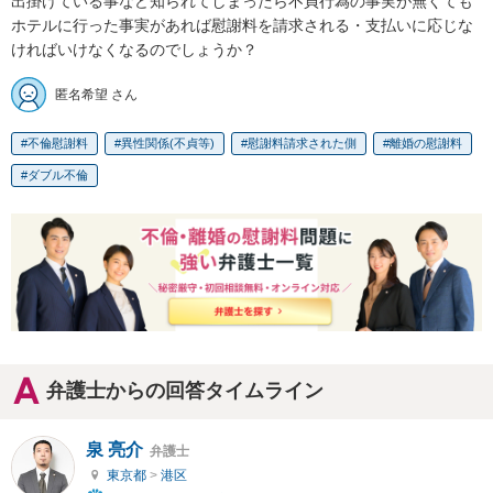
出掛けている事など知られてしまったら不貞行為の事実が無くても
ホテルに行った事実があれば慰謝料を請求される・支払いに応じな
ければいけなくなるのでしょうか？
匿名希望 さん
不倫慰謝料
異性関係(不貞等)
慰謝料請求された側
離婚の慰謝料
ダブル不倫
弁護士からの回答タイムライン
泉 亮介
弁護士
東京都
>
港区