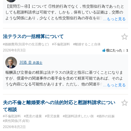
【質問①～④】について ①性的行為でなく，性交類似行為であったと
しても慰謝料請求は可能です。しかも，保有している証拠は，交際の
ような関係にあり，少なくとも性交類似行為の存在を確実に証明でき
るものです（裏を返せば，証拠で認められる範囲でしか認めていない
ことを窺わせるものです。）。ですから，慰謝料請求を進めることで
よいと思います。 ただ．慰謝料額については，婚姻破綻に至っていな
法テラスの一括精算について
いとして，この点を考慮されることになるかもしれません。 ②夫との
#婚姻費用(別居中の生活費など)
#不倫慰謝料
#離婚すること自体
今後のことを考えて書いてもらうか否かを検討するのがよいと思いま
2026年8月3日
役にたった
1
す。今ある証拠以上のことを証明（証明力を強めることも含む）でき
るのであれば，前向きに検討を進めるという考え方でもよいでしょ
川添 圭
弁護士
う。慰謝料請求としては証拠として使えることが前提であり，その価
値と夫との関係との均衡のように思います。 ③行政書士に委任をして
報酬及び立替金の精算は法テラスの決定と指示に基づくことになりま
いるのであれば，どのような内容の委任なのか不明ですが，その行政
すが、償還中の関連事件の着手金を含めて精算可能であれば、そのよ
書士との協議になると思います。請求するか，訴訟にするか，その点
うな内容になる可能性があります。ただし、他の関連事件でも相手方
の見極めや，相手方は性交類似行為は認めているのか，それさえも否
から金銭を取得できる場合には個別に考える場合もあります。個別事
定しているのかによって，考え方・進め方は変わってくると思いま
情によって対応が違いますので、法テラスへお尋ねいただいた方が確
す。 ④性交類似行為を認めているにもかかわらず支払を拒否するので
実です。
夫の不倫と離婚要求への法的対応と慰謝料請求につい
あれば，本人（行政書士でも同じだと思います。）への対応ではあま
て相談
り変わらないように思います。減額で折り合えるなら本人様の交渉で
#不倫慰謝料
#悪意の遺棄
#育児放棄
#慰謝料請求したい側
#婚外の妊娠
もよいように思いますが，ゼロかどうかの観点であれば，訴訟に進む
#異性関係(不貞等)
しかなくなるようにも思います。そうしますと，お近くの弁護士に相
2026年8月2日
談して進めることを検討した方がよいようにも思います。