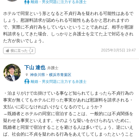
離婚・男女問題に注力する弁護士
ホテルで同室という形となると不貞行為を疑われる可能性はあるで
しょう。慰謝料請求が認められる可能性もあるかと思われますの
で、実際に不貞行為をしていないということであれば、相手が慰謝
料請求をしてきた場合、しっかりと弁護士を立てた上で対応をされ
た方が良いでしょう。
2025年3月5日 19:47
役に立った
2
下山 達也
弁護士
神奈川県
>
横浜市青葉区
離婚・男女問題に注力する弁護士
・泊まりがけで出掛けている事など知られてしまったら不貞行為の
事実が無くてもホテルに行った事実があれば慰謝料を請求される・
支払いに応じなければいけなくなるのでしょうか？

→既婚者とホテルの同室に宿泊することは、一般的には不貞関係を
疑わせる事実といえます。そのような疑いをかけられないために、
既婚者と同室で宿泊することを避ける人は多いでしょう。逆にいえ
ば、社会的に不貞を疑われる行為をあえてしてしまったということ