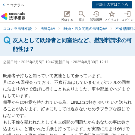
弁護士の方はこちら
ココナラへ
投稿する
探す
閲覧履歴
マイリスト
ログイン
ココナラ法律相談
法律Q&A
離婚・男女問題の法律Q&A
不倫慰謝料
友人として既婚者と同室泊など、慰謝料請求の可
能性は？
公開日時：
2025年3月5日 19:47
更新日時：
2025年8月30日 12:11
既婚者子持ちと知っていて友達として会っています。

月に2〜6回程会っており、不貞行為はしていませんがホテルの同室
に泊まりがけで遊びに行くこともありました。車や部屋でハグまで
はしています。

相手からは好意を持たれている為、LINEには好き 会いたいと送られ
ることがあります。好きに対しては返さないためラブラブな感じで
はないです。

もし不倫を疑われたとしても夫婦間の問題だからあなたの事は巻き
込まない。と書かれた手紙も持っています。が実際に泊まりがけで