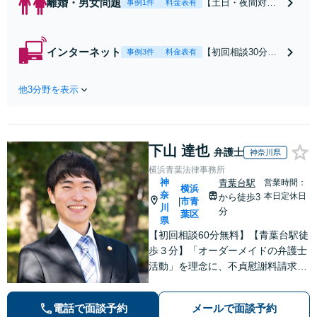
離婚・男女問題
【土日・夜間対応
事例1件
料金表有
可】【初回相談30
分無料】「相手方
から書面を提示さ
インターネット
【初回相談30分無
事例3件
料金表有
れたら、サインす
料】状況に応じて
る前にご相談を」
手段を使い分け、
経験豊富な弁護士
他3分野を表示
適切な方法で投稿
が全力で交渉にあ
の削除・発信者情
たります！相手方
報開示請求をおこ
と直接話す精神的
ないます「企業や
負担を軽減「弁護
下山 達也
お店の風評被害対
弁護士
神奈川県
士の交渉で慰謝料
策／売り上げ低下
横浜青葉法律事務所
金額アップ／減額
防止のために尽
神
青葉台駅
営業時間：
交渉も対応可」
横浜
力」加害者側の対
奈
本日定休日
から徒歩3
【完全個室対応】
市青
|
川
応可：開示請求の
分
葉区
県
意見照会が来たと
【初回相談60分無料】【青葉台駅徒
きの対処法、被害
歩３分】「オーダーメイドの弁護士
者との示談交渉
活動」を理念に、不貞慰謝料請求な
どの離婚問題をはじめ、私生活で生
じるさまざまな悩みに寄り添いま
電話で面談予約
メールで面談予約
す！一人ひとりに最適な解決策をご