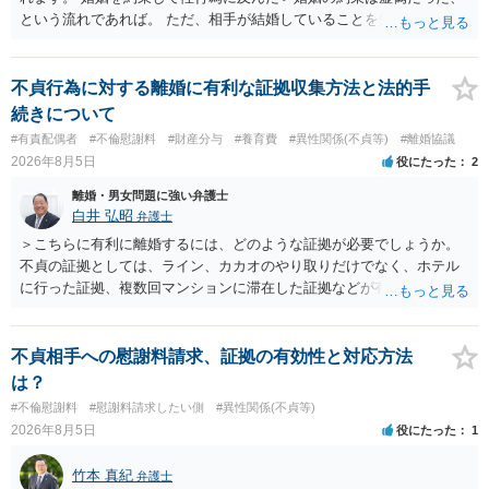
という流れであれば。 ただ、相手が結婚していることを知って行為に
及んでいるのであれば、婚姻できないことについて相談者さんの帰責
性も認められそうですので、あまり慰謝料は高額にならないように思
われます。 一度、最寄りの弁護士に相談してみてください。
不貞行為に対する離婚に有利な証拠収集方法と法的手
続きについて
#有責配偶者
#不倫慰謝料
#財産分与
#養育費
#異性関係(不貞等)
#離婚協議
2026年8月5日
役にたった
2
離婚・男女問題に強い弁護士
白井 弘昭
弁護士
＞こちらに有利に離婚するには、どのような証拠が必要でしょうか。
不貞の証拠としては、ライン、カカオのやり取りだけでなく、ホテル
に行った証拠、複数回マンションに滞在した証拠などが有効です。 不
貞の証拠があれば、離婚をさらに有利に進める（離婚したい時期に離
婚する、慰謝料をとるなど）ことができると思われます。 ただし、不
貞発覚後、長期間同居を続けると、不貞を許したとの評価につながる
不貞相手への慰謝料請求、証拠の有効性と対応方法
場合がありますので、ご注意ください。 以上、ご参考まで。
は？
#不倫慰謝料
#慰謝料請求したい側
#異性関係(不貞等)
2026年8月5日
役にたった
1
竹本 真紀
弁護士