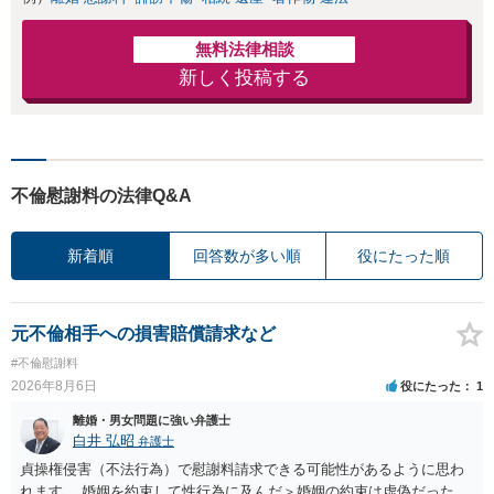
無料法律相談
新しく投稿する
不倫慰謝料の法律Q&A
新着順
回答数が多い順
役にたった順
元不倫相手への損害賠償請求など
#不倫慰謝料
2026年8月6日
役にたった
1
離婚・男女問題に強い弁護士
白井 弘昭
弁護士
貞操権侵害（不法行為）で慰謝料請求できる可能性があるように思わ
れます。 婚姻を約束して性行為に及んだ＞婚姻の約束は虚偽だった、