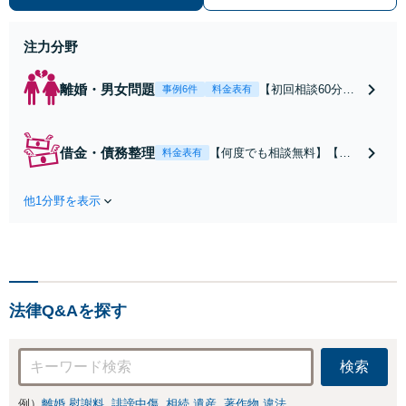
提案。借金・債務整理は何度でも相
談無料【夜間・土日相談可】
注力分野
離婚・男女問題
【初回相談60分無
事例6件
料金表有
料】【青葉台駅徒
歩３分】「不貞慰
謝料を請求した
借金・債務整理
【何度でも相談無料】【青
料金表有
い」「子供の未来
葉台駅徒歩３分】任意整
を守りたい」「財
理・破産・民事再生、あな
産を多くもらいた
他1分野を表示
たに合った手続をご案内い
い」等、お悩みに
たします。早期のご相談が
沿った最適な解決
大切です。あなたの選択肢
方法をご提案いた
を拡げるためにも、おひと
します。母子家庭
りで悩まずに、お気軽に弁
で育った私だから
護士を頼ってください。
こそできるサポー
法律Q&Aを探す
【夜間・土日相談可】
トを。【夜間・土
日相談可】
検索
例）
離婚 慰謝料
誹謗中傷
相続 遺産
著作物 違法