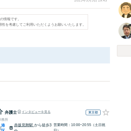
2025年3月5日 19:43
点の情報です。
用性を考慮してご利用いただくようお願いいたします。
介
弁護士
インタビューを見る
東京都
事務所
赤坂見附駅
から徒歩3
営業時間：10:00~20:55（土日祝
港
|
区
日）
分