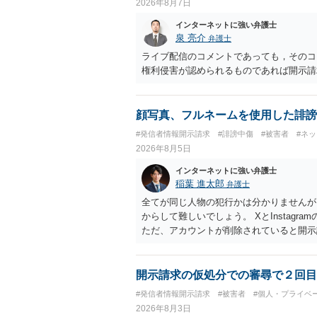
2026年8月7日
インターネットに強い弁護士
泉 亮介
弁護士
ライブ配信のコメントであっても，そのコ
権利侵害が認められるものであれば開示請
顔写真、フルネームを使用した誹謗
#発信者情報開示請求
#誹謗中傷
#被害者
#ネ
2026年8月5日
インターネットに強い弁護士
稲葉 進太郎
弁護士
全てが同じ人物の犯行かは分かりませんが
からして難しいでしょう。 XとInstag
ただ、アカウントが削除されていると開示
削除されている場合、今から進めても失敗
相手に全ての弁護士費用を負担させること
せることができるでしょう。訴訟で判決と
開示請求の仮処分での審尋で２回目
ない場合があり何ともいえないところでし
#発信者情報開示請求
#被害者
#個人・プライベ
2026年8月3日