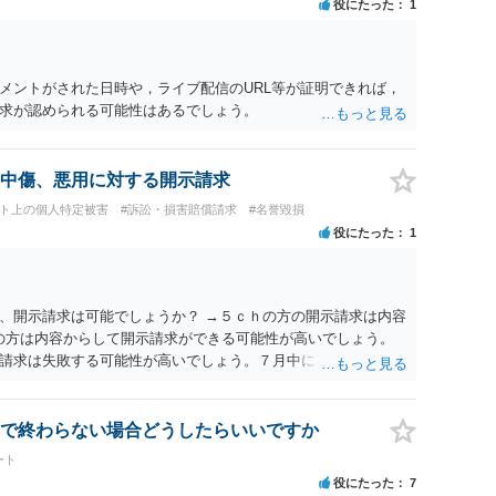
役にたった
1
メントがされた日時や，ライブ配信のURL等が証明できれば，
求が認められる可能性はあるでしょう。
中傷、悪用に対する開示請求
ット上の個人特定被害
#訴訟・損害賠償請求
#名誉毀損
役にたった
1
、開示請求は可能でしょうか？ →５ｃｈの方の開示請求は内容
ramの方は内容からして開示請求ができる可能性が高いでしょう。
請求は失敗する可能性が高いでしょう。７月中にアカウントが
する可能性が高いように思われます。 相手を特定できた場合、
は可能でしょうか？ →訴訟外の交渉で相手方が認めれば負担さ
なった場合は、実際の弁護士費用が認められる場合と認められ
で終わらない場合どうしたらいいですか
ょう。
ート
役にたった
7