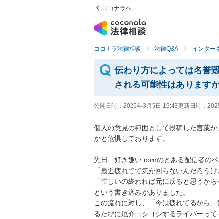
ココナラへ
ココナラ法律相談
法律Q&A
インター
伝わり方によっては名誉
される可能性はあります
公開日時：
2025年3月5日 19:43
更新日時：
202
個人の意見の範囲として投稿した言葉が
かと危惧しております。

先日、好き嫌い.comのとある配信者のペ
「最近疲れてて気が回らないんだろうけ
「忙しいの終われば元に戻ると思うから
という書き込みがありました。

この流れに対し、「今は疲れてるから、
るたびに厄介ヨシヨシするライバーって