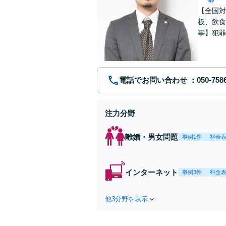
【全国対
板、飲食
事】犯罪
ポート【
電話でお問い合わせ
注力分野
離婚・男女問題
事例1件
料金
インターネット
事例3件
料金
他3分野を表示