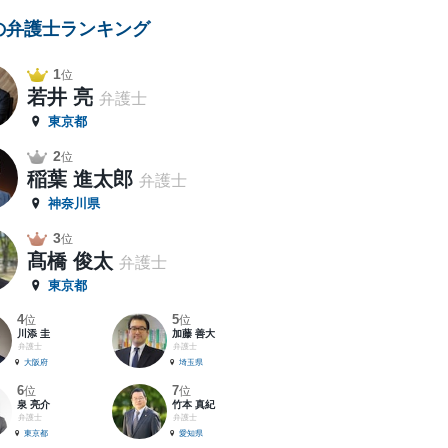
の弁護士ランキング
1
位
若井 亮
弁護士
東京都
2
位
稲葉 進太郎
弁護士
神奈川県
3
位
髙橋 俊太
弁護士
東京都
4
5
位
位
川添 圭
加藤 善大
弁護士
弁護士
大阪府
埼玉県
6
7
位
位
泉 亮介
竹本 真紀
弁護士
弁護士
東京都
愛知県