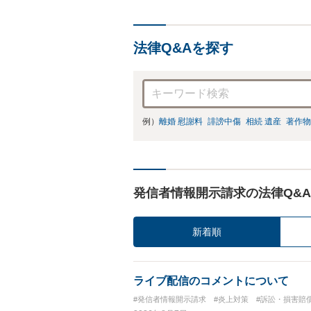
法律Q&Aを探す
例）
離婚 慰謝料
誹謗中傷
相続 遺産
著作物
発信者情報開示請求の法律Q&A
新着順
ライブ配信のコメントについて
#発信者情報開示請求
#炎上対策
#訴訟・損害賠