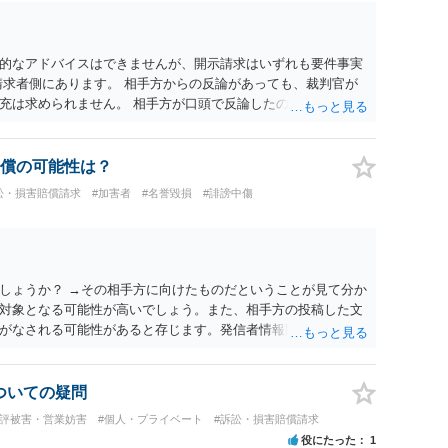
的なアドバイスはできませんが、開示請求はいずれも要件事実
請求者側にあります。 相手方からの反論があっても、裁判官が
充は求められません。 相手方が口頭で反論したのは、仮処分は
反論となれば、より遅延する可能性がございます。 また、本件
の問題もございます。 開示請求は法律知識が不可欠ですが、それ
択することが重要です。
償の可能性は？
訟・損害賠償請求
#加害者
#名誉毀損
#誹謗中傷
しょうか？ →その相手方に向けたものだということが見て分か
対象となる可能性が高いでしょう。また、相手方の投稿した文
がなされる可能性があると存じます。発信者情報開示請求が進
に、意見照会がなされます。アカウント情報開示の場合は、ア
ます。 また、された場合賠償金はいくらでしょうか。 →ケー
単位まで様々でしょう。裁判外であれば交渉して相手方の請求
についての疑問
しょう。
風評被害・営業妨害
#個人・プライベート
#訴訟・損害賠償請求
役にたった
1