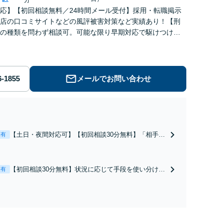
応】【初回相談無料／24時間メール受付】採用・転職掲示
店の口コミサイトなどの風評被害対策など実績あり！【刑
の種類を問わず相談可。可能な限り早期対応で駆けつけサ
労働】不当解雇・残業代請求はおまかせください
メールでお問い合わせ
【土日・夜間対応可】【初回相談30分無料】「相手方
表有
から書面を提示されたら、サインする前にご相談を」
経験豊富な弁護士が全力で交渉にあたります！相手方
と直接話す精神的負担を軽減「弁護士の交渉で慰謝料
【初回相談30分無料】状況に応じて手段を使い分け、
表有
金額アップ／減額交渉も対応可」【完全個室対応】
適切な方法で投稿の削除・発信者情報開示請求をおこ
ないます「企業やお店の風評被害対策／売り上げ低下
防止のために尽力」加害者側の対応可：開示請求の意
見照会が来たときの対処法、被害者との示談交渉