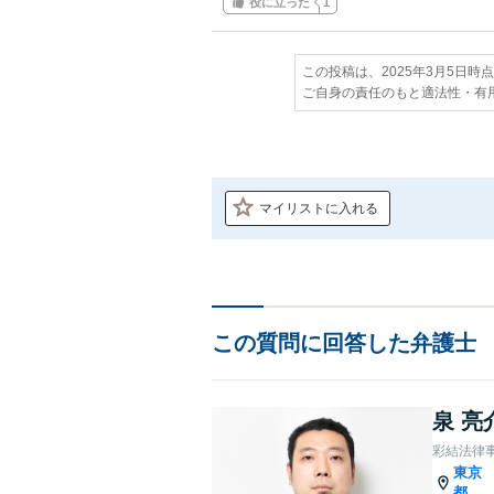
役に立った
1
この投稿は、2025年3月5日時
ご自身の責任のもと適法性・有
マイリストに入れる
この質問に回答した弁護士
泉 亮
彩結法律
東京
都