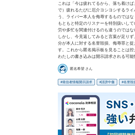
これは「今は疲れてるから、落ち着けば
で）疲れるたびに厄介ヨシヨシするライ
う、ライバー本人を侮辱するものではな
もともと特定のリスナーを特別扱いして
労や多忙を関連付けるのも違うのではな
しかし、今見返してみると言葉が足りず
分が本人に対する名誉毀損、侮辱罪と捉
す。これから匿名掲示板を見ることは控え
わたしの書き込みは開示請求される可能
匿名希望 さん
発信者情報開示請求
誹謗中傷
名誉毀