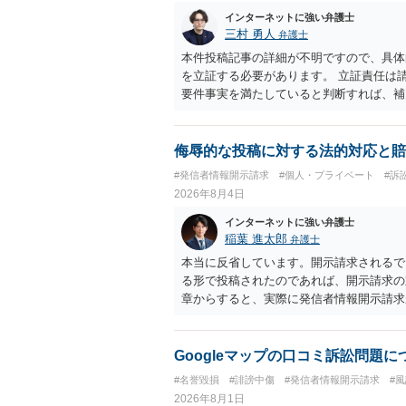
インターネットに強い弁護士
三村 勇人
弁護士
本件投稿記事の詳細が不明ですので、具体
を立証する必要があります。 立証責任は
要件事実を満たしていると判断すれば、補
迅速性が要求されるためです。 書面での
はXのため、APのIPアドレスの保存期間
だけでは足りず、実務を踏まえた方法を選
侮辱的な投稿に対する法的対応と賠
#発信者情報開示請求
#個人・プライベート
#訴
2026年8月4日
インターネットに強い弁護士
稲葉 進太郎
弁護士
本当に反省しています。開示請求されるで
る形で投稿されたのであれば、開示請求の
章からすると、実際に発信者情報開示請求
むと、投稿に使った回線の契約者のところ
カウントの登録メールに意見照会がなされ
スバイケースであり、数万円から１００万
Googleマップの口コミ訴訟問題
額から減額することを試みることとなるで
#名誉毀損
#誹謗中傷
#発信者情報開示請求
#
2026年8月1日