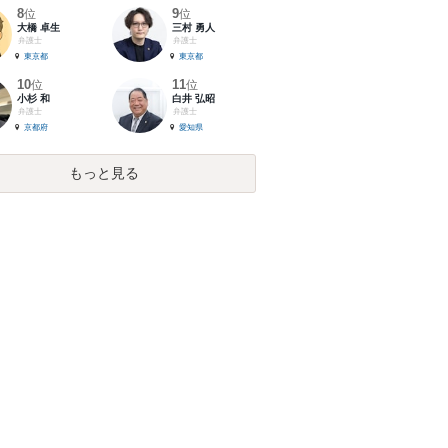
8
9
位
位
大橋 卓生
三村 勇人
弁護士
弁護士
東京都
東京都
10
11
位
位
小杉 和
白井 弘昭
弁護士
弁護士
京都府
愛知県
もっと見る