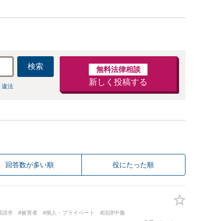
検索
無料法律相談
新しく投稿する
 違法
回答数が多い順
役にたった順
償請求
#被害者
#個人・プライベート
#誹謗中傷