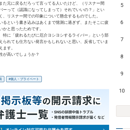
また元に戻るだろって言ってる人いたけど、（リスナー間
5
バーって（認識になってしまって）それでいいの？」とい
く、リスナー間での印象について懸念するものでした。

6
いるという書き込みはあくまで憶測に過ぎず、またそこに疲
いかと思ったためです。

、特に「疲れるたびに厄介ヨシヨシするライバー」という部
7
えられても仕方ない発言かもしれないと思い、反省していま
ます。

性が高いでしょうか？
8
9
損
個人・プライベート
10