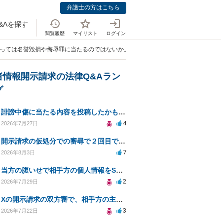
弁護士の方はこちら
&Aを探す
閲覧履歴
マイリスト
ログイン
よっては名誉毀損や侮辱罪に当たるのではないか。開示請求される可能性はあります
者情報開示請求の法律Q&Aラン
グ
誹謗中傷に当たる内容を投稿したかもしれない。開示請求や民事刑事裁判に発展しうるのか教えて欲しい。
4
2026年7月27日
開示請求の仮処分での審尋で２回目で終わらない場合どうしたらいいですか
7
2026年8月3日
当方の腹いせで相手方の個人情報をSNSで晒してしまい名誉毀損させてしまったかもしれない
2
2026年7月29日
Xの開示請求の双方審で、相手方の主張が口頭ばかりで把握しきれません
3
2026年7月22日