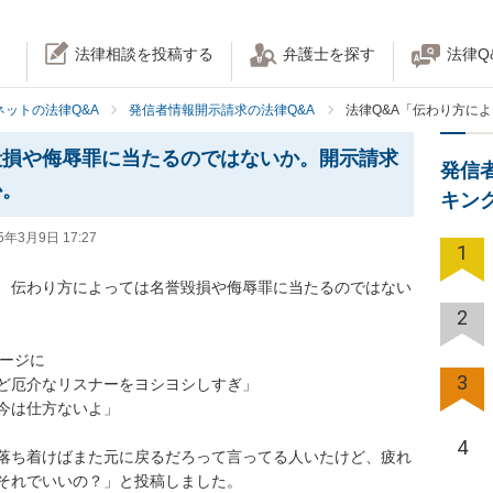
法律相談を投稿する
弁護士を探す
法律Q
ネットの法律Q&A
発信者情報開示請求の法律Q&A
法律Q&A「伝わり方に
毀損や侮辱罪に当たるのではないか。開示請求
発信
か。
キン
5年3月9日 17:27
1
、伝わり方によっては名誉毀損や侮辱罪に当たるのではない
2
ージに

3
ど厄介なリスナーをヨシヨシしすぎ」

今は仕方ないよ」

4
落ち着けばまた元に戻るだろって言ってる人いたけど、疲れ
それでいいの？」と投稿しました。
