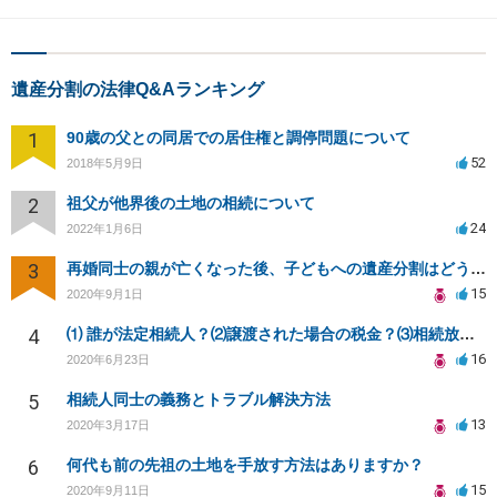
遺産分割の法律Q&Aランキング
1
90歳の父との同居での居住権と調停問題について
52
2018年5月9日
2
祖父が他界後の土地の相続について
24
2022年1月6日
3
再婚同士の親が亡くなった後、子どもへの遺産分割はどうなる？
15
2020年9月1日
4
⑴ 誰が法定相続人？⑵譲渡された場合の税金？⑶相続放棄後同じ不動産を相続できない？⑷借金返済義務は？
16
2020年6月23日
5
相続人同士の義務とトラブル解決方法
13
2020年3月17日
6
何代も前の先祖の土地を手放す方法はありますか？
15
2020年9月11日