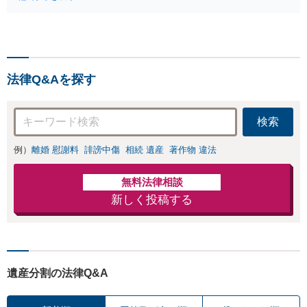
について、行政との交渉か
amアカウント復
ら譲受人との契約書作成ま
旧／カスハラ対策
で一貫してサポートいたし
／インフルエンサ
ます。近隣とのトラブルに
ーもご相談を／To
なっている場合や、解決が
rrent・チケット転
難航している案件でも、ぜ
売等の発信者側の
法律Q&Aを探す
ひご相談ください。
対応も得意
検索
例）
離婚 慰謝料
誹謗中傷
相続 遺産
著作物 違法
無料法律相談
新しく投稿する
遺産分割の法律Q&A