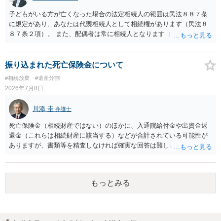
子どもがいる方が亡くなった場合の法定相続人の範囲は民法８８７条
に規定があり、あなたは代襲相続人として相続権があります（民法８
８７条２項）。 また、配偶者は常に相続人となります（民法８９０
条）。 「祖父の子供３人」の方の配偶者がご健在であれば、その方に
も相続権があります。つまり、孫５人に加えて「おじ又はおば」にも
相続権がある可能性があります。
振り込まれた死亡保険金について
#相続放棄
#遺産分割
2026年7月8日
川添 圭
弁護士
死亡保険金（相続財産ではない）のほかに、入通院給付金や出資金返
還金（これらは相続財産に該当する）などが合計されている可能性が
ありますが、書類等を精査しなければ確実な回答は難しいところで
す。
もっとみる