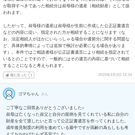
が取得すべきであった相続分は叔母様の遺産（相続財産）として扱
われます。

したがって、叔母様の遺産は叔母様が生前に作成した公正証書遺言
などの内容に従い、指定された方が相続することになります（な
お、法定相続人がほかにいらっしゃる場合や遺留分に関する問題な
ど、具体的事情によっては追加で検討が必要になる場合がありま
す）。本件ではご相談者様が公正証書遺言により相続を指定されて
いるとのことですので、一般的にはその遺言の内容に基づいて相続
することになると考えられます。
2025年3月3日 15:34
役に立った
1
ゴマちゃん
さん
ご丁寧なご回答ありがとうございました♪

叔母は亡くなった叔父と自分の面倒を見てくれている私に自分の
財産を全て渡したいと言って公正証書遺言を作ってくれました。
成年後見制度の利用を進めている最中ですが高齢の為もしもも考
えておかねばならず不安でした。
