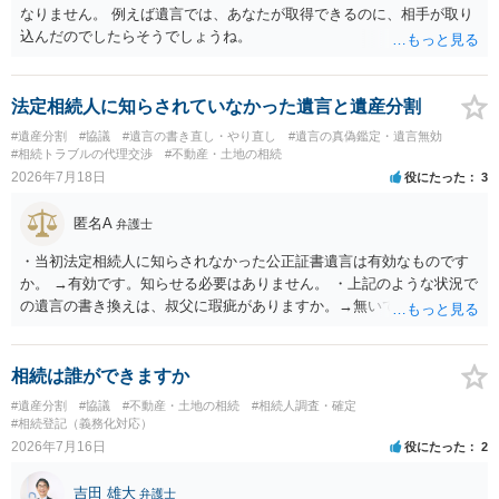
なりません。 例えば遺言では、あなたが取得できるのに、相手が取り
込んだのでしたらそうでしょうね。
法定相続人に知らされていなかった遺言と遺産分割
#遺産分割
#協議
#遺言の書き直し・やり直し
#遺言の真偽鑑定・遺言無効
#相続トラブルの代理交渉
#不動産・土地の相続
2026年7月18日
役にたった
3
匿名A
弁護士
・当初法定相続人に知らされなかった公正証書遺言は有効なものです
か。 →有効です。知らせる必要はありません。 ・上記のような状況で
の遺言の書き換えは、叔父に瑕疵がありますか。→無いです。 ・分割
する場合の比率は、現状で、客観的に見てどの程度が妥当と考えられ
ますか。 →本人が自由に決められますので、どこが妥当とは言えない
です。客観的な基準もありません。 ・できれば穏やかに、分割を拒否
相続は誰ができますか
することはできますか。 →分割を拒否するということは、遺産はいら
#遺産分割
#協議
#不動産・土地の相続
#相続人調査・確定
ないということでしょうか。遺言で、受取を指定されててもいらない
#相続登記（義務化対応）
と拒否することはできます。理由を説明する必要はありません。
2026年7月16日
役にたった
2
吉田 雄大
弁護士