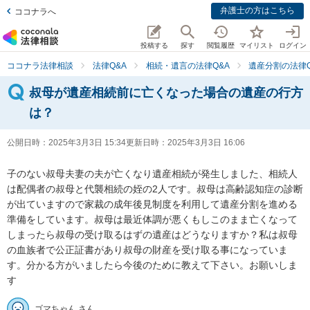
弁護士の方はこちら
ココナラへ
投稿する
探す
閲覧履歴
マイリスト
ログイン
ココナラ法律相談
法律Q&A
相続・遺言の法律Q&A
遺産分割の法律Q
叔母が遺産相続前に亡くなった場合の遺産の行方
は？
公開日時：
2025年3月3日 15:34
更新日時：
2025年3月3日 16:06
子のない叔母夫妻の夫が亡くなり遺産相続が発生しました、相続人
は配偶者の叔母と代襲相続の姪の2人です。叔母は高齢認知症の診断
が出ていますので家裁の成年後見制度を利用して遺産分割を進める
準備をしています。叔母は最近体調が悪くもしこのまま亡くなって
しまったら叔母の受け取るはずの遺産はどうなりますか？私は叔母
の血族者で公正証書があり叔母の財産を受け取る事になっていま
す。分かる方がいましたら今後のために教えて下さい。お願いしま
す
ゴマちゃん さん