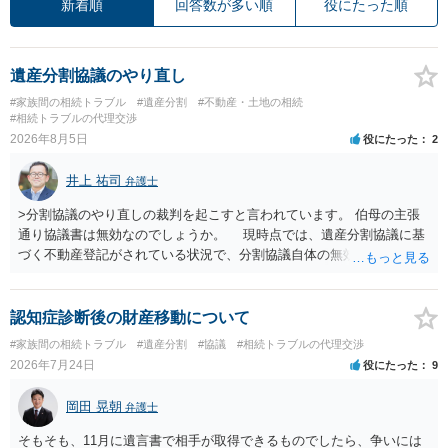
新着順
回答数が多い順
役にたった順
遺産分割協議のやり直し
#家族間の相続トラブル
#遺産分割
#不動産・土地の相続
#相続トラブルの代理交渉
2026年8月5日
役にたった
2
井上 祐司
弁護士
>分割協議のやり直しの裁判を起こすと言われています。 伯母の主張
通り協議書は無効なのでしょうか。 現時点では、遺産分割協議に基
づく不動産登記がされている状況で、分割協議自体の無効を裁判所が
認めたわけではないので、分割協議の効力に影響はありません。 先
方の訴訟の主張及び立証次第ですが、 ・御祖母様の認知能力に関する
医師の意見書、筆跡鑑定 が提出されればその効力が否定される可能性
認知症診断後の財産移動について
はありますが、 ・伯母様自身が分割協議に加わっていること ・御祖母
#家族間の相続トラブル
#遺産分割
#協議
#相続トラブルの代理交渉
様の意に反する遺産分割協議を行う実益が誰にあったかの立証が困難
2026年7月24日
役にたった
9
であること からすると、実際に遺産分割協議の効力が否定される可能
性はそれほど高くない（立証のハードルは非常に高い）ということが
岡田 晃朝
弁護士
言えると思います。
そもそも、11月に遺言書で相手が取得できるものでしたら、争いには