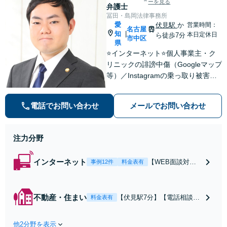
ーを見る
弁護士
冨田・島岡法律事務所
愛
伏見駅
か
営業時間：
名古屋
知
|
本日定休日
ら徒歩7分
市中区
県
⭐️インターネット⭐️個人事業主・ク
リニックの誹謗中傷（Googleマップ
等）／Instagramの乗っ取り被害回
復【介護・保育施設】誤嚥や転倒な
どの事故対応から法改正・入居者対
電話でお問い合わせ
メールでお問い合わせ
応まで適切に対応【WEB面談対応】
【休日・夜間相談可】
注力分野
インターネット
【WEB面談対
事例12件
料金表有
応】個人事業主・
クリニックの誹謗
中傷に強い／Goo
不動産・住まい
【伏見駅7分】【電話相談
料金表有
gleマップ口コミ
可】【WEB面談対応】山林
削除・発信者情報
や農地を含む様々な不動産
開示請求・Instagr
他2分野を表示