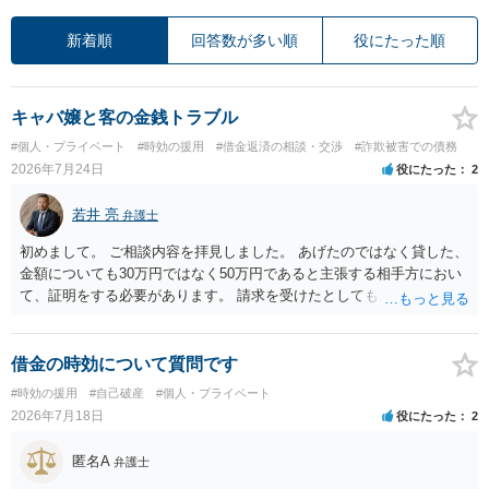
新着順
回答数が多い順
役にたった順
キャバ嬢と客の金銭トラブル
#個人・プライベート
#時効の援用
#借金返済の相談・交渉
#詐欺被害での債務
2026年7月24日
役にたった
2
若井 亮
弁護士
初めまして。 ご相談内容を拝見しました。 あげたのではなく貸した、
金額についても30万円ではなく50万円であると主張する相手方におい
て、証明をする必要があります。 請求を受けたとしても、もらったも
のであることを伝え、貸したというのであれば証拠を出すよう申し入
れることになるでしょう。 請求があるまでは、こちらからアクション
を起こす必要はないかと思います。
借金の時効について質問です
#時効の援用
#自己破産
#個人・プライベート
2026年7月18日
役にたった
2
匿名A
弁護士