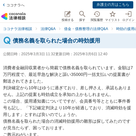
弁護士の方はこちら
ココナラへ
投稿する
探す
閲覧履歴
マイリスト
ログイン
ココナラ法律相談
法律Q&A
借金・債務整理の法律Q&A
時効の援用
債務名義を取られた場合の時効援用
公開日時：
2025年3月3日 11:32
更新日時：
2025年3月6日 12:40
消費者金融回収業者から簡裁で債務名義を取られています。金額は7
万円程度で、最近早急な解決と謳い35000円一括支払いの提案書が
郵送されてきました。

判決確定から10年はゆうに過ぎており、差し押さえ、承認もありま
せん。上記の提案も時効成立を承知の上かもしれません。

この場合、援用通知書についてですが、会員番号等とともに事件番
号も記し、「下記確定判決より10年が経過しており、消滅時効を援
用します」とすれば良いのでしょうか。

債務名義を取られた場合の消滅時効援用の雛形は探してみたのです
が見当たらず、困っております。

ご教示ねがいます。