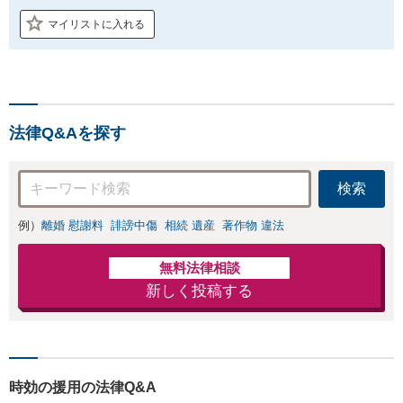
マイリストに入れる
法律Q&Aを探す
検索
例）
離婚 慰謝料
誹謗中傷
相続 遺産
著作物 違法
無料法律相談
新しく投稿する
時効の援用の法律Q&A