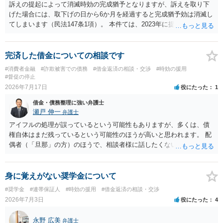
訴えの提起によって消滅時効の完成猶予となりますが、訴えを取り下
げた場合には、取下げの日から6か月を経過すると完成猶予効は消滅し
てしまいます（民法147条1項）。 本件ては、2023年に提訴された債権
者については時効の更新はなされておらず、2026年5月に提訴された債
権者については取下げ日から6か月以内に再提訴しなければやはり時効
は更新しないことになります。ただし、消滅時効の起算点は、不払い
完済した借金についての相談です
日ではなく期限の利益喪失日（通常は所定の分割の支払期日から1～2
#消費者金融
#詐欺被害での債務
#借金返済の相談・交渉
#時効の援用
か月程度経過しても支払いがなければ一括返済可能という契約になっ
#督促の停止
ている）ですので、時効期間の経過が2027年1月であるとは限りません
2026年7月17日
役にたった
1
（3月や4月といった可能性がある）。
借金・債務整理に強い弁護士
瀬戸 伸一
弁護士
アイフルの処理が誤っているという可能性もありますが、多くは、債
権自体はまだ残っているという可能性のほうが高いと思われます。 配
偶者（「旦那」の方）のほうで、相談者様に話したくない事情等もあ
るのではないかと推察いたします。 長期間経過していれば、消滅時効
援用という方法も取れる可能性があるため、御主人に法律事務所に相
談にいくように説得されてはどうでしょうか。相談者様が一緒だと話
身に覚えがない奨学金について
せない事情もあるかもしれないのでおひとりで行ってもらうほうがい
#奨学金
#連帯保証人
#時効の援用
#借金返済の相談・交渉
いかもしれません。 配偶者の債務がある状態で配偶者が亡くなると債
2026年7月3日
役にたった
4
務を相談者様が相続するという状態になる（相続放棄などの亡くなっ
てからの方法もありますが）ため、相談者様にも関係することだとし
永野 広美
弁護士