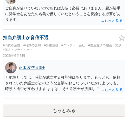
て相談にいくようにお話してみてはどうでしょうか。
ご自身が借りていないのであれば支払う必要はありません。親が勝手
に奨学金をあなたの名義で借りていたということを反論する必要があ
ります。
担当弁護士が音信不通
#消費者金融
#時効の援用
#多重債務
#クレジット会社
#借金返済の相談・交渉
#個人・プライベート
2026年6月3日
正木 友啓
弁護士
可能性としては、時効が成立する可能性はあります。もっとも、依頼
されていた弁護士がどのような交渉をおこなっていたかによっても、
時効の成否が変わります まずは、その弁護士が所属していた弁護士会
（お住まいを見ると、愛知県弁護士会でしょうか）に、依頼していた
弁護士と長期間連絡が取れない旨をお問い合わせください
もっとみる